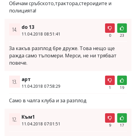
Обичам сръбското,трактора,стероидите и
полицията!
do 13
14.
11.04.2018 08:51:41
0
23
За какъв разплод бре друже. Това нещо ще
ражда само тъпомери. Мерси, не ни трябват
повече.
арт
13.
11.04.2018 07:58:29
1
19
Само в чалга клуба и за разплод
Към1
12.
11.04.2018 07:01:51
9
17