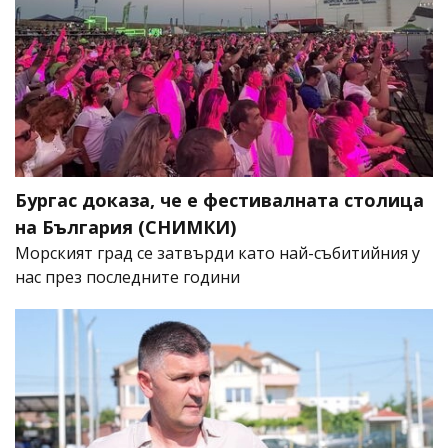
Бургас доказа, че е фестивалната столица
на България (СНИМКИ)
Морският град се затвърди като най-събитийния у
нас през последните години