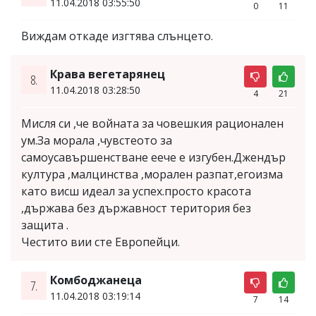
11.04.2018 03:55:50
0
11
Виждам откаде изгтява слънцето.
Крава вегетарянец
8.
11.04.2018 03:28:50
4
21
Мисля си ,че войната за човешкия рационален
ум.За морала ,чувстеото за
самоусавършенстване еече е изгубен.Джендър
култура ,малцинства ,морален разпат,егоизма
като висш идеал за успех.просто красота
,държава без държавност територия без
защита .
Честито вии сте Европейци.
Комбоджанеца
7.
11.04.2018 03:19:14
7
14