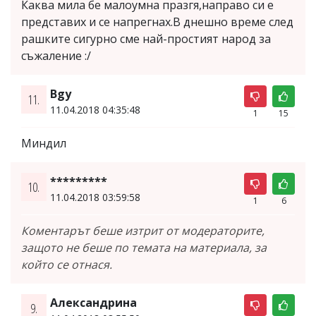
Каква мила бе малоумна празгя,направо си е
представих и се напрегнах.В днешно време след
рашките сигурно сме най-простият народ за
съжаление :/
Bgy
11.
11.04.2018 04:35:48
1
15
Миндил
*********
10.
11.04.2018 03:59:58
1
6
Коментарът беше изтрит от модераторите,
защото не беше по темата на материала, за
който се отнася.
Александрина
9.