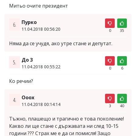
Митьо очите президент
Пурко
6.
11.04.2018 00:56:20
0
35
Няма да се учудя, ако утре стане и депутат.
До 3
5.
11.04.2018 00:55:22
0
6
Ко речии?
Ооох
4.
11.04.2018 00:14:14
3
40
Тъжно, плашещо и трагично е това поколение!
Какво ли ще стане с държавата ни след 10-15
години ??? Страх ме е да си помисля! Защо