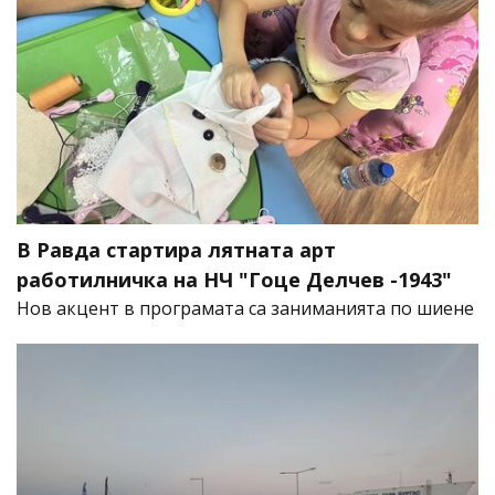
В Равда стартира лятната арт
работилничка на НЧ "Гоце Делчев -1943"
Нов акцент в програмата са заниманията по шиене