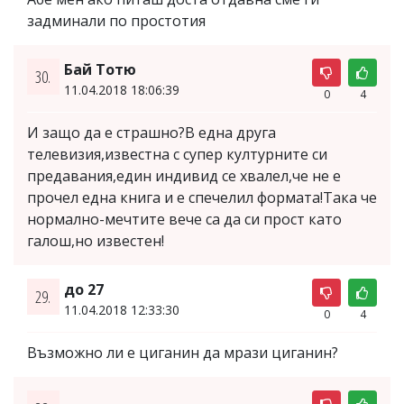
задминали по простотия
Бай Тотю
30.
11.04.2018 18:06:39
0
4
И защо да е страшно?В една друга
телевизия,известна с супер културните си
предавания,един индивид се хвалел,че не е
прочел една книга и е спечелил формата!Така че
нормално-мечтите вече са да си прост като
галош,но известен!
до 27
29.
11.04.2018 12:33:30
0
4
Възможно ли е циганин да мрази циганин?
...