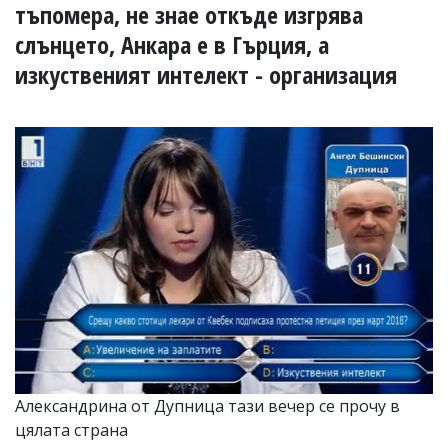
УКРАЙНА
тъпомера, не знае откъде изгрява
СПОРТ
слънцето, Анкара е в Гърция, а
РАЗСЛЕДВАНЕ
изкуственият интелект - организация
БИЗНЕС
ЮГ
Управители:
Веселин
Василев,
email:
v.vasilev@flagman.bg
Катя
Касабова,
еmail:
k.kassabova@flagman.bg
Главен
редактор:
Иван
Колев,
Александрина от Дупница тази вечер се прочу в
email:
цялата страна
office@flagman.bg