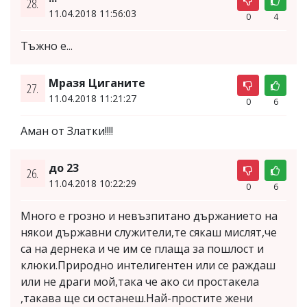
28.
11.04.2018 11:56:03
0
4
Тъжно е...
Мразя Циганите
27.
11.04.2018 11:21:27
0
6
Аман от Златки!!!!
до 23
26.
11.04.2018 10:22:29
0
6
Много е грозно и невъзпитано държанието на
някои държавни служители,те сякаш мислят,че
са на дернека и че им се плаща за пошлост и
клюки.Природно интелигентен или се раждаш
или не драги мой,така че ако си простакела
,такава ще си останеш.Най-простите жени