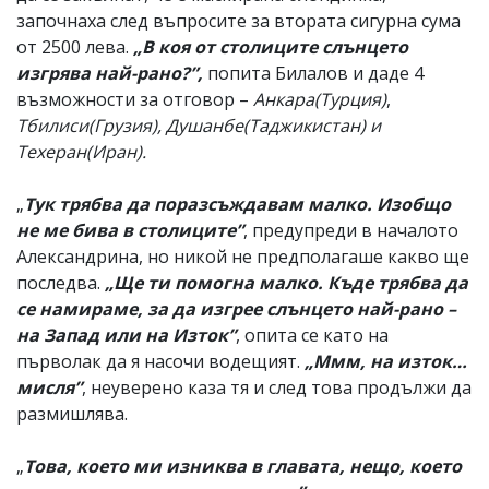
започнаха след въпросите за втората сигурна сума
от 2500 лева.
„В коя от столиците слънцето
изгрява най-рано?”,
попита Билалов и даде 4
възможности за отговор –
Анкара(Турция)
,
Тбилиси(Грузия), Душанбе(Таджикистан) и
Техеран(Иран).
„
Тук трябва да поразсъждавам малко. Изобщо
не ме бива в столиците”
, предупреди в началото
Александрина, но никой не предполагаше какво ще
последва.
„Ще ти помогна малко. Къде трябва да
се намираме, за да изгрее слънцето най-рано –
на Запад или на Изток”
, опита се като на
първолак да я насочи водещият.
„Ммм, на изток…
мисля”
, неуверено каза тя и след това продължи да
размишлява.
„
Това, което ми изниква в главата, нещо, което