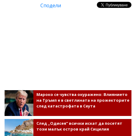
Сподели
Мароко се чувства окуражено: Влиянието
на Тръмп е в светлината на прожекторите
след катастрофата в Сеута
След „Одисея“ всички искат да посетят
този малък остров край Сицилия