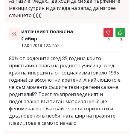
Аз тази е гледах.....да ходи да си яде пържените
мекици сутрин и да гледа на запад да изгрее
слънцето;))))))
източният полюс на
33.
Сибир
0
13
12.04.2018 12:52:52
80% от родените след 85 година които
пристъпиха прага на родното училище след
края на инерцията от социализма (около 1995
година) са абсолютни кретени. А най-лошото е,
че към момента същите тези кретени са вече
родители!?? Тоест възпроизведеният и
подобаващо възпитан-матриал ще бъде
феноменален. Очаквайте нови хоризонти и
дръзновения в необятната шир на празните
глави...това е самото начало