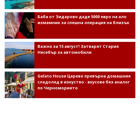
Баба от Зидарово даде 5000 евро на ало
измамник за спешна операция на близък
Важно за 15 август! Затварят Стария
Несебър за автомобили
Gelato House Царево превърна домашния
сладолед в изкуство - вкусове без аналог
по Черноморието