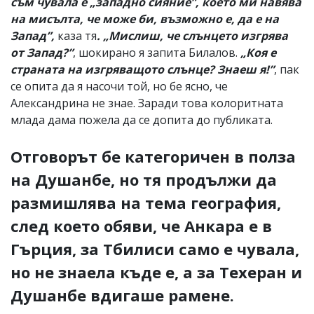
съм чувала е „западно сияние”, което ми навява
на мисълта, че може би, възможно е, да е на
Запад”,
каза тя
. „Мислиш, че слънцето изгрява
от Запад?”
, шокирано я запита Билалов.
„Коя е
страната на изгряващото слънце? Знаеш я!”
, пак
се опита да я насочи той, но бе ясно, че
Александрина не знае. Заради това колоритната
млада дама пожела да се допита до публиката.
Отговорът бе категоричен в полза
на Душанбе, но тя продължи да
размишлява на тема география,
след което обяви, че Анкара е в
Гърция, за Тбилиси само е чувала,
но не знаела къде е, а за Техеран и
Душанбе вдигаше рамене.