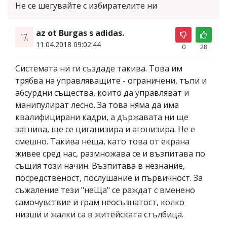
Не се шегувайте с избирателите ни
az ot Burgas s adidas.
17.
11.04.2018 09:02:44
0
28
Системата ни ги създаде такива. Това им
трябва на управляващите - ограничени, тъпи и
абсурдни същества, които да управляват и
манипулират лесно. За това няма да има
квалифицирани кадри, а държавата ни ще
загнива, ще се циганизира и агонизира. Не е
смешно. Такива неща, като това от екрана
живее сред нас, размножава се и възпитава по
същия този начин. Възпитава в незнание,
посредственост, послушание и първичност. За
съжаление тези "неЩа" се раждат с вменено
самочувствие и грам неосъзнатост, колко
низши и жалки са в житейската стълбица.