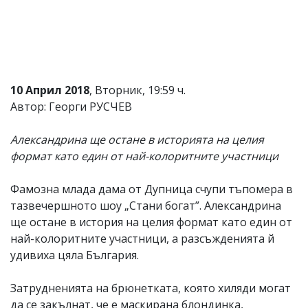
Коментарите
под
статиите
се
въвеждат
от
10 Април 2018
, Вторник, 19:59 ч.
читателите
и
Автор: Георги РУСЧЕВ
редакцията
не
Александрина ще остане в историята на целия
носи
отговорност
формат като един от най-колоритните участници
за
тях!
Фамозна млада дама от Дупница счупи тъпомера в
Ако
откриете
тазвечершното шоу „Стани богат”. Александрина
обиден
ще остане в история на целия формат като един от
за
най-колоритните участници, а разсъжденията й
вас
коментар,
удивиха цяла България.
моля
сигнализирайте
Затрудненията на брюнетката, която хиляди могат
ни!
да се закълнат, че е маскирана блондинка,