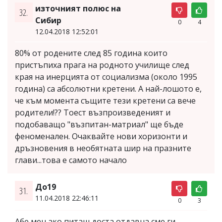
източният полюс на
32.
Сибир
0
4
12.04.2018 12:52:01
80% от родените след 85 година които
пристъпиха прага на родното училище след
края на инерцията от социализма (около 1995
година) са абсолютни кретени. А най-лошото е,
че към момента същите тези кретени са вече
родители!?? Тоест възпроизведеният и
подобаващо "възпитан-матриал" ще бъде
феноменален. Очаквайте нови хоризонти и
дръзновения в необятната шир на празните
глави...това е самото начало
До19
31.
11.04.2018 22:46:11
0
3
Абе мен ако питаш доста отдавна сме ги