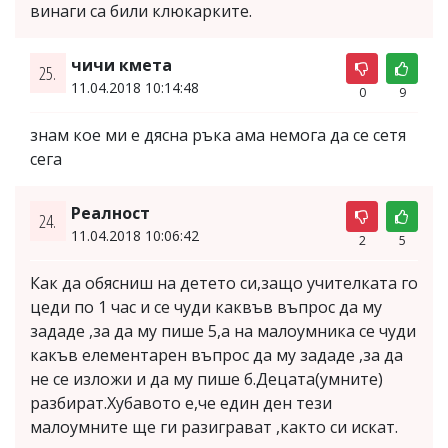
винаги са били клюкарките.
чичи кмета
25.
11.04.2018 10:14:48
0
9
знам кое ми е дясна ръка ама немога да се сетя
сега
Реалност
24.
11.04.2018 10:06:42
2
5
Как да обясниш на детето си,защо учителката го
цеди по 1 час и се чуди каквъв въпрос да му
зададе ,за да му пише 5,а на малоумника се чуди
какъв елементарен въпрос да му зададе ,за да
не се изложи и да му пише б.Децата(умните)
разбират.Хубавото е,че един ден тези
малоумните ще ги разиграват ,както си искат.