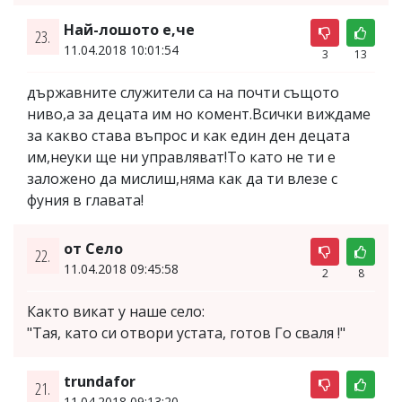
Най-лошото е,че
23.
11.04.2018 10:01:54
3
13
държавните служители са на почти същото
ниво,а за децата им но комент.Всички виждаме
за какво става въпрос и как един ден децата
им,неуки ще ни управляват!То като не ти е
заложено да мислиш,няма как да ти влезе с
фуния в главата!
от Село
22.
11.04.2018 09:45:58
2
8
Както викат у наше село:
"Тая, като си отвори устата, готов Го сваля !"
trundafor
21.
11.04.2018 09:13:20