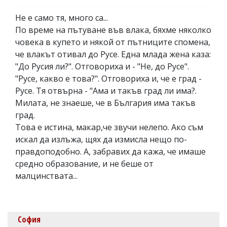
Не е само тя, много са...
По време на пътуване във влака, бяхме няколко
човека в купето и някой от пътниците спомена,
че влакът отивал до Русе. Една млада жена каза:
"До Русия ли?". Отговориха и - "Не, до Русе".
"Русе, какво е това?". Отговориха и, че е град -
Русе. Тя отвърна - "Ама и такъв град ли има?.
Милата, не знаеше, че в България има такъв
град.
Това е истина, макар,че звучи нелепо. Ако съм
искал да излъжа, щях да измисла нещо по-
правдоподобно. А, забравих да кажа, че имаше
средно образование, и не беше от
малцинствата...
София