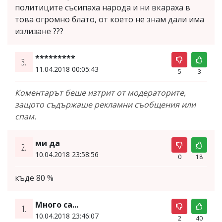
политиците съсипаха народа и ни вкараха в
това огромно блато, от което не знам дали има
излизане ???
*********
3.
11.04.2018 00:05:43
5
3
Коментарът беше изтрит от модераторите,
защото съдържаше рекламни съобщения или
спам.
ми да
2.
10.04.2018 23:58:56
0
18
къде 80 %
Много са...
1.
10.04.2018 23:46:07
2
40