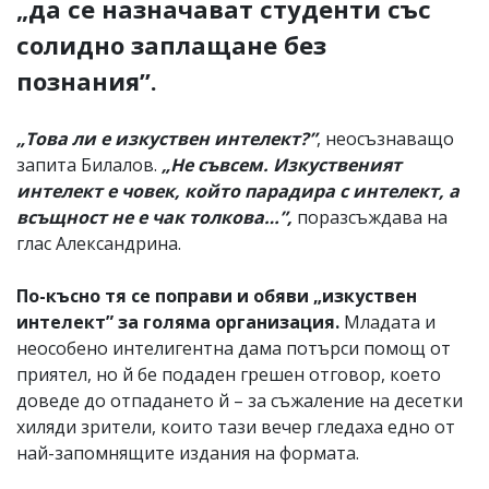
„да се назначават студенти със
солидно заплащане без
познания”.
„Това ли е изкуствен интелект?”
, неосъзнаващо
запита Билалов.
„Не съвсем. Изкуственият
интелект е човек, който парадира с интелект, а
всъщност не е чак толкова…”,
поразсъждава на
глас Александрина.
По-късно тя се поправи и обяви „изкуствен
интелект” за голяма организация.
Младата и
неособено интелигентна дама потърси помощ от
приятел, но й бе подаден грешен отговор, което
доведе до отпадането й – за съжаление на десетки
хиляди зрители, които тази вечер гледаха едно от
най-запомнящите издания на формата.