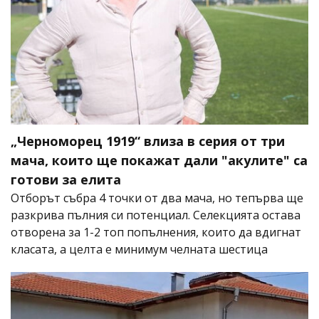
„Черноморец 1919“ влиза в серия от три
мача, които ще покажат дали "акулите" са
готови за елита
Отборът събра 4 точки от два мача, но тепърва ще
разкрива пълния си потенциал. Селекцията остава
отворена за 1-2 топ попълнения, които да вдигнат
класата, а целта е минимум челната шестица