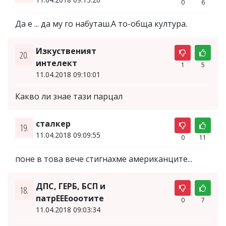
0
6
Да е ... да му го набуташ.А то-обща култура.
Изкуственият
20.
интелект
1
5
11.04.2018 09:10:01
Какво ли знае тази парцал
сталкер
19.
11.04.2018 09:09:55
0
11
поне в това вече стигнахме американците...
ДПС, ГЕРБ, БСП и
18.
патрЕЕЕооотите
0
7
11.04.2018 09:03:34