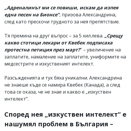
„Адреналинът ми се повиши, искам да изпея
една песен на Бионсе”
, призова Александрина,
след като прескочи трудното за нея препятствие.
Тя премина на друг въпрос – за 5 хил.лева.
„Срещу
какво стотици лекари от Квебек подписаха
протестна петиция през март?
” – увеличение на
заплатите, намаление на заплатите, униформите на
медсестрите и изкуственият интелект.
Разсъжденията и тук бяха уникални. Александрина
не знаеше къде се намира Квебек (Канада), а след
това се оказа, че не знае и какво е „изкуствен
интелект”.
Според нея „изкуствен интелект” е
нашумял проблем в България –