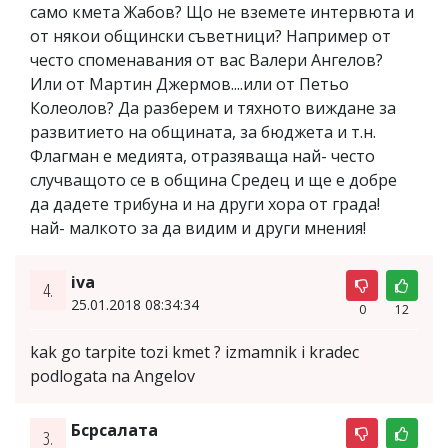
само кмета Жабов? Що не вземете интервюта и
от някои общински съветници? Например от
често споменавания от вас Валери Ангелов?
Или от Мартин Джермов....или от Петьо
Колеолов? Да разберем и тяхното виждане за
развитието на общината, за бюджета и т.н.
Флагман е медията, отразяваща най- често
случващото се в община Средец и ще е добре
да дадете трибуна и на други хора от града!
най- малкото за да видим и други мнения!
iva
4.
25.01.2018 08:34:34
0
12
kak go tarpite tozi kmet ? izmamnik i kradec
podlogata na Angelov
Бсрсалата
3.