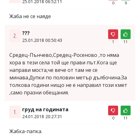
25.01.2018 06:52:11
0
9
Жаба не се наяде
???
2.
25.01.2018 00:50:43
1
11
Средец-Пънчево,Средец-Росеново ,то няма
хора в тези села той ще прави път.Кога ще
направи моста,че вече от там не се
минава.Дупки по половин метър дълбочина.За
толкова години нищо не е направил този кмет
,само празни обещания.
груд на годината
1.
24.01.2018 20:27:31
0
11
Жабка-папка.