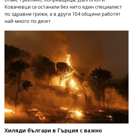
Ковачевци са останали без нито един специалист
по здравни грижи, а в други 104 общини работят
най-много по десет
Хиляди българи в Гърция с важно