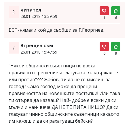
читател
8.
28.01.2018 13:39:59
1
6
БСП-нямали кой да съобщи за Г.Георгиев.
Втрещен съм
7.
26.01.2018 15:47:59
0
9
"Някои общински съветници не взеха
правилното решение и гласуваха въздържал се
или против"??? Жабов, ти да не се мислиш за
господ? Само господ може да прецени
правилността на човешките постъпки! Или така
ти отърва да казваш? Най- добре е всеки да си
мълчи и най- вече ДА НЕ ТЕ ПИТА НИЩО? Да си
гласуват чинно общинските съветници каквото
им кажеш и да си рахатуваш бейски?