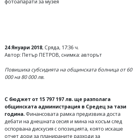
фотоапарати за музея
Коментарите
под
статиите
се
въвеждат
от
читателите
и
24 Януари 2018
, Сряда, 17:36 ч.
редакцията
Автор: Петър ПЕТРОВ, снимка: авторът
не
носи
отговорност
Повишиха субсидията на общинската болница от 60
за
000 на 80 000 лв.
тях!
Ако
откриете
обиден
С бюджет от 15 797 197 лв. ще разполага
за
общинската администрация в Средец за тази
вас
коментар,
година.
Финансовата рамка предизвика доста
моля
дебати на днешната сесия и мина на косъм след
сигнализирайте
оспорвана дискусия с опозицията, която искаше
ни!
отчет дори за планираните разходи за