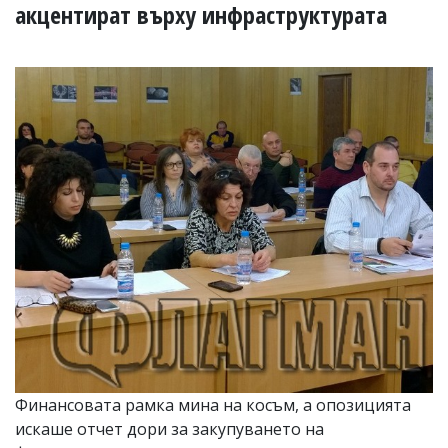
УКРАЙНА
акцентират върху инфраструктурата
СПОРТ
РАЗСЛЕДВАНЕ
БИЗНЕС
ЮГ
Управители:
Веселин
Василев,
email:
v.vasilev@flagman.bg
Катя
Касабова,
еmail:
k.kassabova@flagman.bg
Главен
редактор:
Иван
Колев,
Финансовата рамка мина на косъм, а опозицията
email:
искаше отчет дори за закупуването на
office@flagman.bg