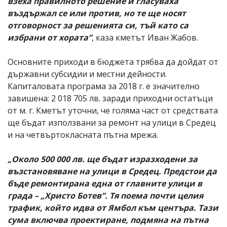
взеха правилното решение и гласуваха
въздържал се или против, но те ще носят
отговорност за решенията си, тъй като са
избрани от хората”
, каза кметът Иван Жабов.
Основните приходи в бюджета трябва да дойдат от
държавни субсидии и местни дейности.
Капиталовата програма за 2018 г. е значително
завишена: 2 018 705 лв. заради приходни остатъци
от м. г. Кметът уточни, че голяма част от средствата
ще бъдат използвани за ремонт на улици в Средец
и на четвъртокласната пътна мрежа.
„Около 500 000 лв. ще бъдат изразходени за
възстановяване на улици в Средец. Предстои да
бъде ремонтирана една от главните улици в
града – „Христо Ботев”. Тя поема почти целия
трафик, който идва от Ямбол към центъра. Тази
сума включва проектиране, подмяна на пътна