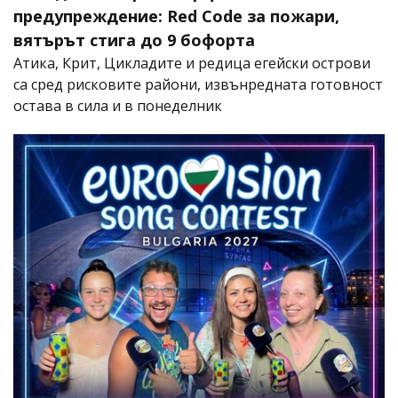
предупреждение: Red Code за пожари,
вятърът стига до 9 бофорта
Атика, Крит, Цикладите и редица егейски острови
са сред рисковите райони, извънредната готовност
остава в сила и в понеделник