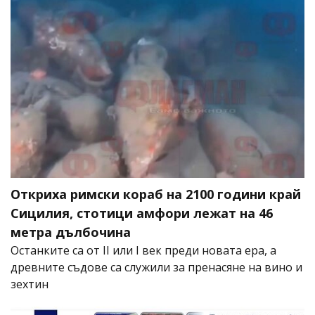
Откриха римски кораб на 2100 години край
Сицилия, стотици амфори лежат на 46
метра дълбочина
Останките са от II или I век преди новата ера, а
древните съдове са служили за пренасяне на вино и
зехтин