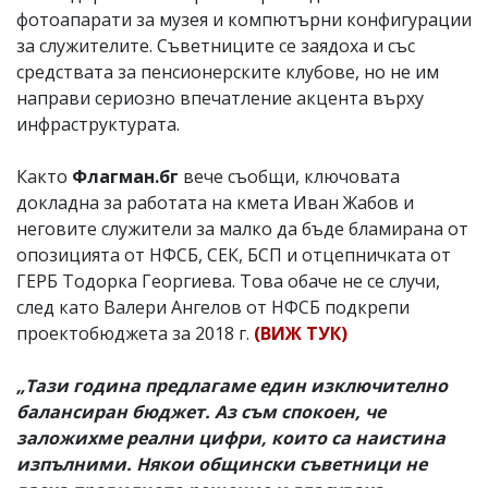
фотоапарати за музея и компютърни конфигурации
за служителите. Съветниците се заядоха и със
средствата за пенсионерските клубове, но не им
направи сериозно впечатление акцента върху
инфраструктурата.
Както
Флагман.бг
вече съобщи, ключовата
докладна за работата на кмета Иван Жабов и
неговите служители за малко да бъде бламирана от
опозицията от НФСБ, СЕК, БСП и отцепничката от
ГЕРБ Тодорка Георгиева. Това обаче не се случи,
след като Валери Ангелов от НФСБ подкрепи
проектобюджета за 2018 г.
(ВИЖ ТУК)
„Тази година предлагаме един изключително
балансиран бюджет. Аз съм спокоен, че
заложихме реални цифри, които са наистина
изпълними. Някои общински съветници не