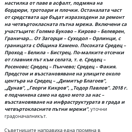
настилка от паве в асфалт, подмяна на
бордюри, тротоари и плочки. Останалата част
от средствата ще бъдат изразходени за ремонт
на четвъртокласната пътна мрежа. Включени са
участъците: Голямо Буково – Кирово – Белеврен,
Граничар… От Загорци – Суходол – Орлинци, с
границата с Община Камено. Посоката Средец –
Проход – Белила – Бистрец. По-малките отсечки
от главния път към селата, т. е. Средец –
Росеново; Средец – Пънчево; Средец – Факия.
Предстои и възстановяване на улиците около
центъра на Средец – „Димитър Благоев”,
„Дунав”, „Георги Кикров”, „Тодор Павлов”. 2018 г.
е подчинена само на едно мото за нас –
възстановяване на инфраструктурата в града и
четвъртокласните пътни мрежи”
, уточни
градоначалникът.
Съветниците направиха една промяна в