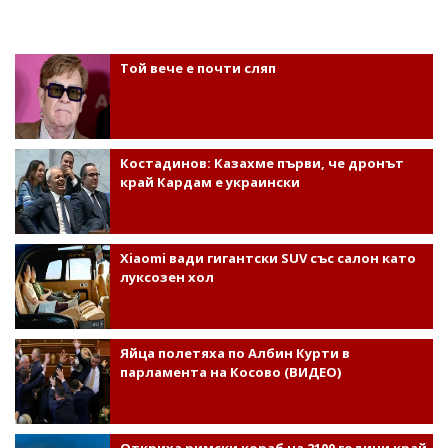
Той вече е почти сляп
Костадинов: Казахме първи, че дронът
край Кардам е украински
Xiaomi вади гигантски SUV със салон като
луксозен хол
Яйца полетяха по Албин Курти в
парламента на Косово (ВИДЕО)