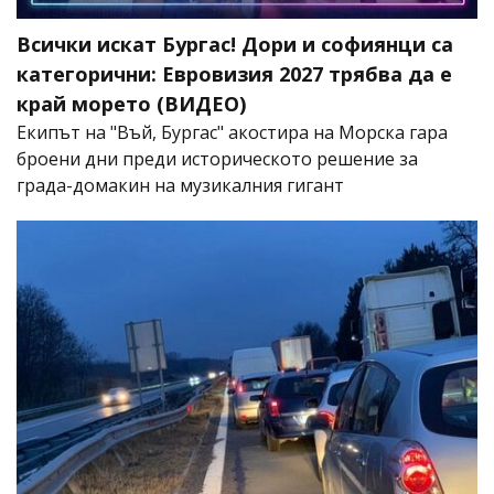
Всички искат Бургас! Дори и софиянци са
категорични: Евровизия 2027 трябва да е
край морето (ВИДЕО)
Екипът на "Въй, Бургас" акостира на Морска гара
броени дни преди историческото решение за
града-домакин на музикалния гигант