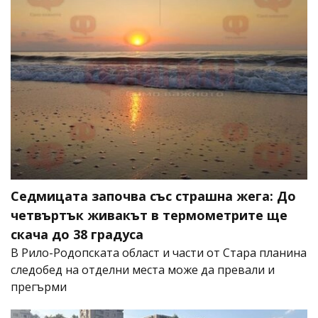
Седмицата започва със страшна жега: До
четвъртък живакът в термометрите ще
скача до 38 градуса
В Рило-Родопската област и части от Стара планина
следобед на отделни места може да превали и
прегърми