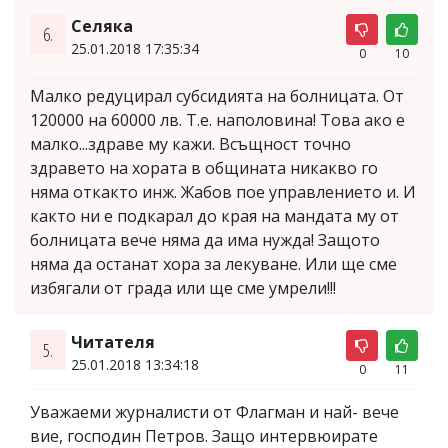
Селяка
6.
25.01.2018 17:35:34
0
10
Малко редуцирал субсидията на болницата. От
120000 на 60000 лв. Т.е. наполовина! Това ако е
малко...здраве му кажи. Всъщност точно
здравето на хората в общината никакво го
няма откакто инж. Жабов пое управлението и. И
както ни е подкарал до края на мандата му от
болницата вече няма да има нужда! Защото
няма да останат хора за лекуване. Или ще сме
избягали от града или ще сме умрели!!!
Читателя
5.
25.01.2018 13:34:18
0
11
Уважаеми журналисти от Флагман и най- вече
вие, господин Петров. Защо интервюирате