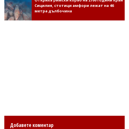
Откриха римски кораб на 2100 години край
Сицилия, стотици амфори лежат на 46
метра дълбочина
Добавете коментар