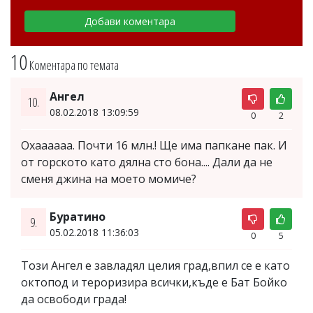
10
Коментара по темата
Ангел
10.
08.02.2018 13:09:59
0
2
Охаааааа. Почти 16 млн.! Ще има папкане пак. И
от горското като дялна сто бона.... Дали да не
сменя джина на моето момиче?
Буратино
9.
05.02.2018 11:36:03
0
5
Този Ангел е завладял целия град,впил се е като
октопод и тероризира всички,къде е Бат Бойко
да освободи града!