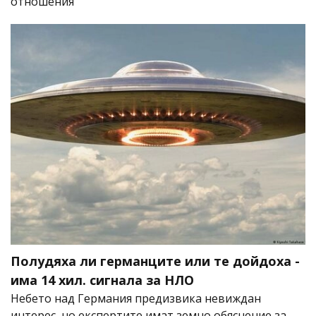
отношения
Полудяха ли германците или те дойдоха -
има 14 хил. сигнала за НЛО
Небето над Германия предизвика невиждан
интерес, но експертите имат земно обяснение за