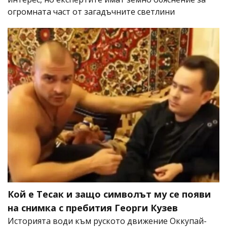
огромната част от загадъчните светлини
Кой е Тесак и защо символът му се появи
на снимка с пребития Георги Кузев
Историята води към руското движение Оккупай-