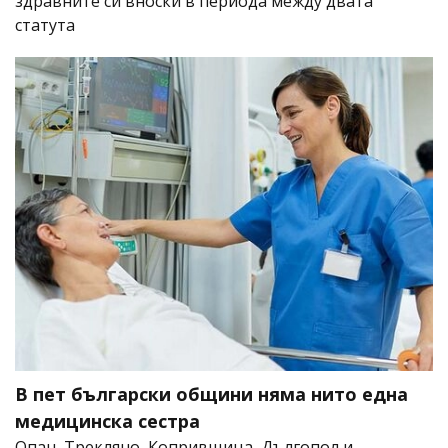
здравните си вноски в периода между двата
статута
В пет български общини няма нито една
медицинска сестра
Опан, Трекляно, Копривщица, Дългопол и