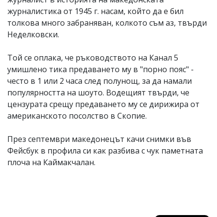
журналистика от 1945 г. насам, който да е бил
толкова много забраняван, колкото съм аз, твърди
Неделковски.
Той се оплака, че ръководството на Канал 5
умишлено тика предаването му в "порно пояс" -
често в 1 или 2 часа след полунощ, за да намали
популярността на шоуто. Водещият твърди, че
цензурата срещу предаването му се дирижира от
американското посолство в Скопие.
През септември македонецът качи снимки във
Фейсбук в профила си как разбива с чук паметната
плоча на Каймакчалан.