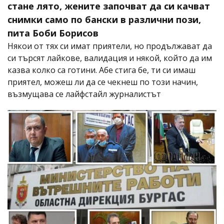
стане лято, жените започват да си качват
снимки само по бански в различни пози,
пита Боби Борисов
Някои от тях си имат приятели, но продължават да
си търсят лайкове, валидация и някой, който да им
казва колко са готини. Абе стига бе, ти си имаш
приятел, можеш ли да се чекнеш по този начин,
възмущава се лайфстайл журналистът