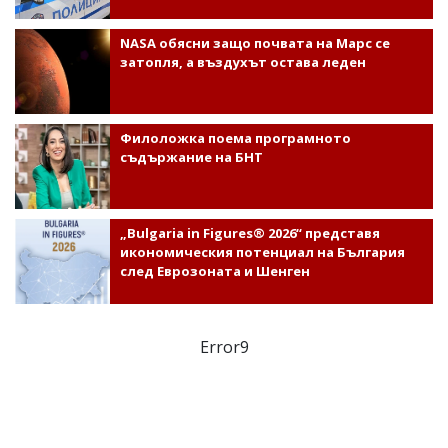
NASA обясни защо почвата на Марс се
затопля, а въздухът остава леден
Филоложка поема програмното
съдържание на БНТ
„Bulgaria in Figures® 2026“ представя
икономическия потенциал на България
след Еврозоната и Шенген
Error9