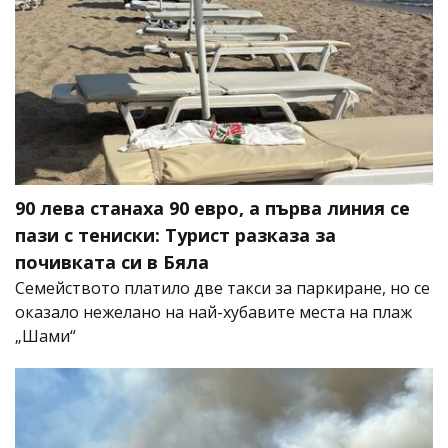
90 лева станаха 90 евро, а първа линия се
пази с тениски: Турист разказа за
почивката си в Бяла
Семейството платило две такси за паркиране, но се
оказало нежелано на най-хубавите места на плаж
„Шами“