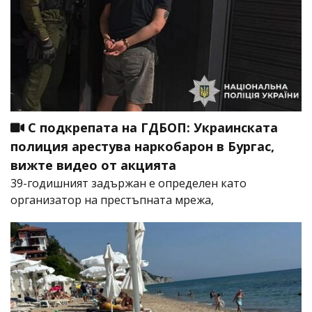
С подкрепата на ГДБОП: Украинската
полиция арестува наркобарон в Бургас,
вижте видео от акцията
39-годишният задържан е определен като
организатор на престъпната мрежа,