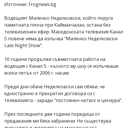
Източник: Frognews.bg
Коментарите
под
статиите
Водещият Миленко Неделковски, който поруга
се
паметната плоча при Каймакчалан, остана без
въвеждат
телевизионен ефир. Македонската телевизия Канал
от
читателите
5 повече няма да излъчва ”Миленко Неделковски
и
Late Night Show”.
редакцията
не
носи
10 години продължи съвместната работа на
отговорност
водещия с Канал 5 - късното му шоу се излъчваше
за
всеки петък от 2006 г. насам.
тях!
Ако
откриете
Преди дни обаче Неделковски сам обяви, че
обиден
едностранно е прекратил договора си с
за
вас
телевизията - заради "постоянен натиск и цензура".
коментар,
моля
През последните две години поредица от
сигнализирайте
ни!
предавания ми бяха забранени. Не съществува
журналист в историята на македонската