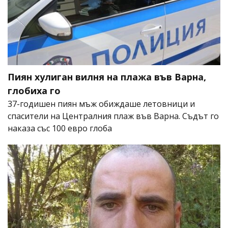
Пиян хулиган вилня на плажа във Варна,
глобиха го
37-годишен пиян мъж обиждаше летовници и
спасители на Централния плаж във Варна. Съдът го
наказа със 100 евро глоба