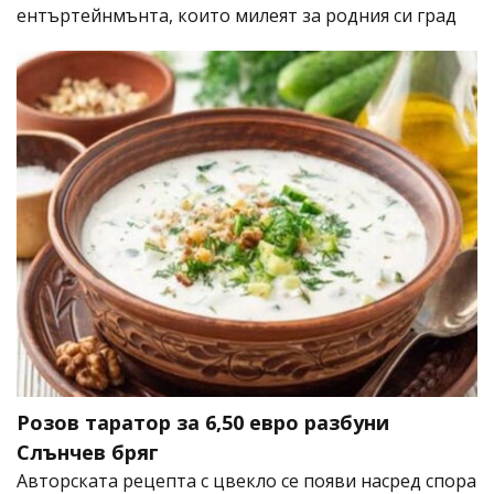
ентъртейнмънта, които милеят за родния си град
Розов таратор за 6,50 евро разбуни
Слънчев бряг
Авторската рецепта с цвекло се появи насред спора