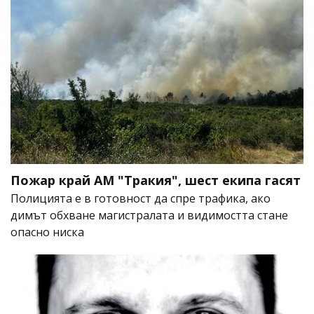
Пожар край АМ "Тракия", шест екипа гасят
Полицията е в готовност да спре трафика, ако
димът обхване магистралата и видимостта стане
опасно ниска