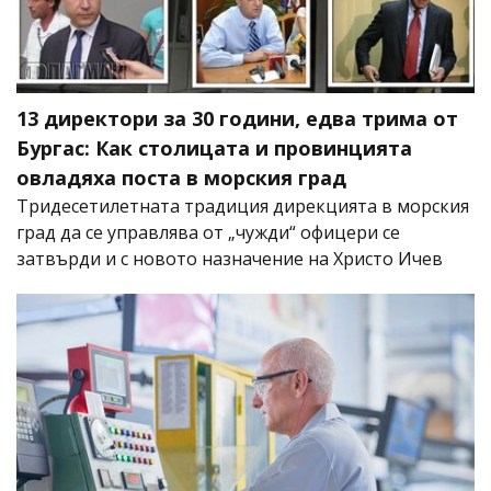
13 директори за 30 години, едва трима от
Бургас: Как столицата и провинцията
овладяха поста в морския град
Тридесетилетната традиция дирекцията в морския
град да се управлява от „чужди“ офицери се
затвърди и с новото назначение на Христо Ичев