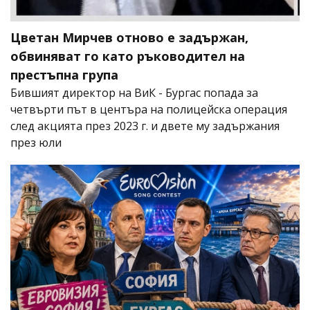
Цветан Мирчев отново е задържан,
обвиняват го като ръководител на
престъпна група
Бившият директор на ВиК - Бургас попада за
четвърти път в центъра на полицейска операция
след акцията през 2023 г. и двете му задържания
през юли