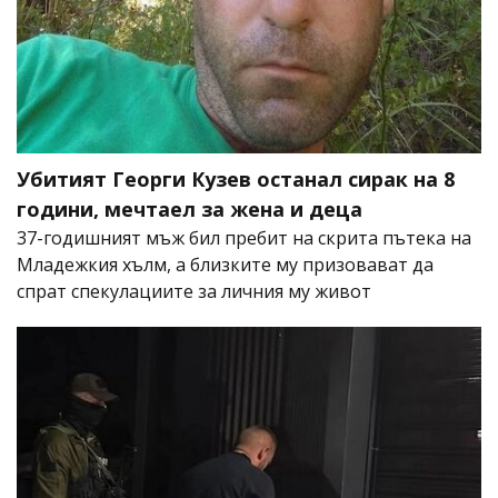
Убитият Георги Кузев останал сирак на 8
години, мечтаел за жена и деца
37-годишният мъж бил пребит на скрита пътека на
Младежкия хълм, а близките му призовават да
спрат спекулациите за личния му живот