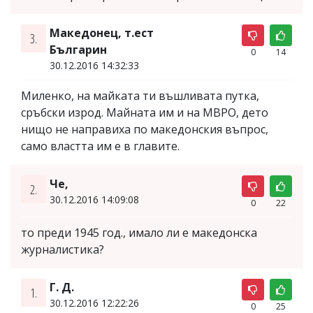
Македонец, т.ест
3.
Българин
0
14
30.12.2016 14:32:33
Миленко, на майката ти въшливата путка,
сръбски изрод. Майната им и на МВРО, дето
нищо не направиха по македонския въпрос,
само властта им е в главите.
Че,
2.
30.12.2016 14:09:08
0
22
то преди 1945 год., имало ли е македонска
журналистика?
Г. Д.
1.
30.12.2016 12:22:26
0
25