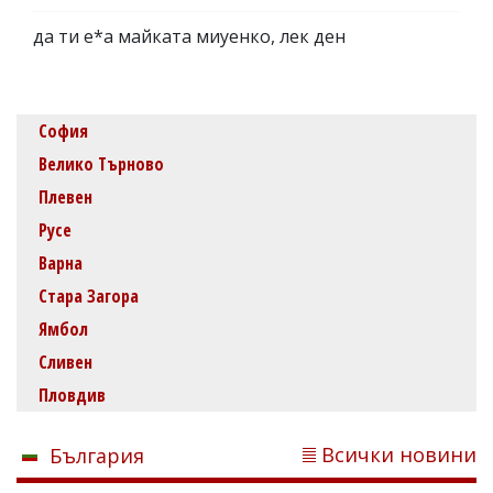
да ти е*а майката миуенко, лек ден
София
Велико Търново
Плевен
Русе
Варна
Стара Загора
Ямбол
Сливен
Пловдив
Всички новини
България