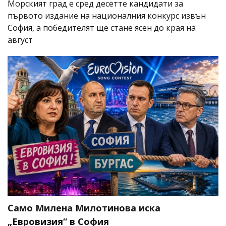
Морският град е сред десетте кандидати за
първото издание на националния конкурс извън
София, а победителят ще стане ясен до края на
август
Само Милена Милотинова иска
„Евровизия“ в София