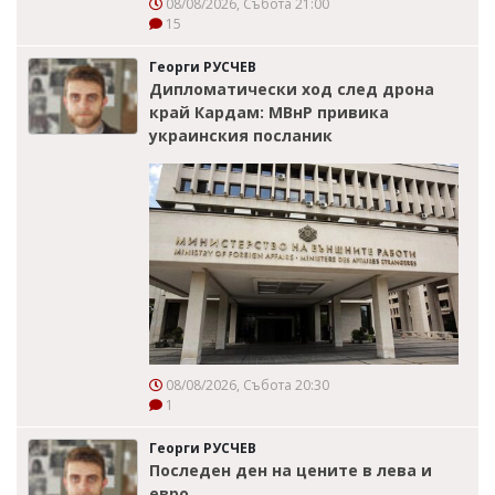
08/08/2026, Събота 21:00
15
Георги РУСЧЕВ
Дипломатически ход след дрона
край Кардам: МВнР привика
украинския посланик
08/08/2026, Събота 20:30
1
Георги РУСЧЕВ
Последен ден на цените в лева и
евро