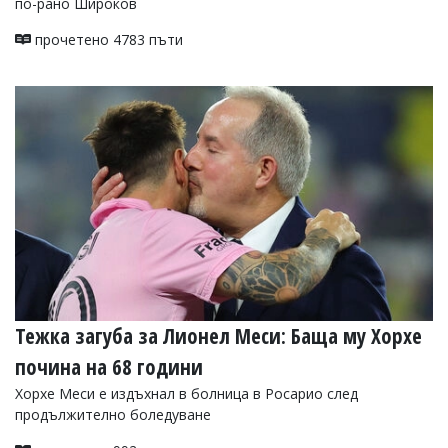
по-рано Широков
прочетено 4783 пъти
Тежка загуба за Лионел Меси: Баща му Хорхе
почина на 68 години
Хорхе Меси е издъхнал в болница в Росарио след
продължително боледуване