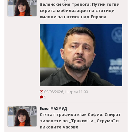
Зеленски бие тревога: Путин готви
скрита мобилизация на стотици
хиляди за натиск над Европа
09/08/2026, Неделя 11:00
5
Емел МАХМУД
Стягат трафика към София: Спират
тировете по „Тракия“ и „Струма“ в
пиковите часове