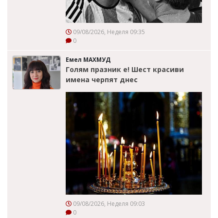
09/08/2026, Неделя 09:35
0
Емел МАХМУД
Голям празник е! Шест красиви
имена черпят днес
09/08/2026, Неделя 09:03
0