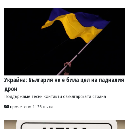
Украйна: България не е била цел на падналия
дрон
Поддържаме тесни контакти с българската страна
прочетено 1136 пъти