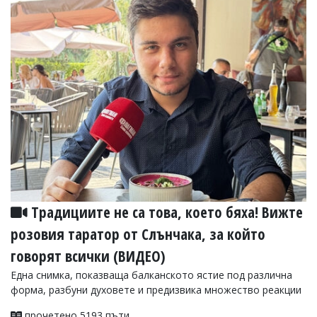
Традициите не са това, което бяха! Вижте
розовия таратор от Слънчака, за който
говорят всички (ВИДЕО)
Една снимка, показваща балканското ястие под различна
форма, разбуни духовете и предизвика множество реакции
прочетено 5193 пъти