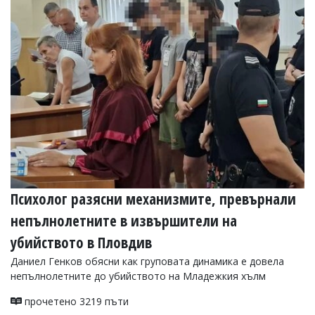
Коментарите
под
статиите
се
въвеждат
от
читателите
и
редакцията
не
носи
отговорност
за
тях!
Ако
Психолог разясни механизмите, превърнали
откриете
непълнолетните в извършители на
обиден
за
убийството в Пловдив
вас
коментар,
Даниел Генков обясни как груповата динамика е довела
моля
непълнолетните до убийството на Младежкия хълм
сигнализирайте
ни!
прочетено 3219 пъти