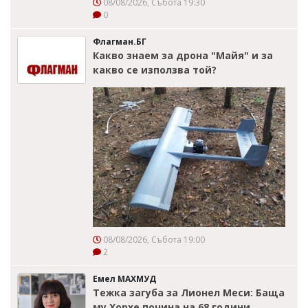
08/08/2026, Събота 19:30
0
Флагман.БГ
Какво знаем за дрона "Майя" и за
какво се използва той?
08/08/2026, Събота 19:00
2
Емел МАХМУД
Тежка загуба за Лионел Меси: Баща
му Хорхе почина на 68 години