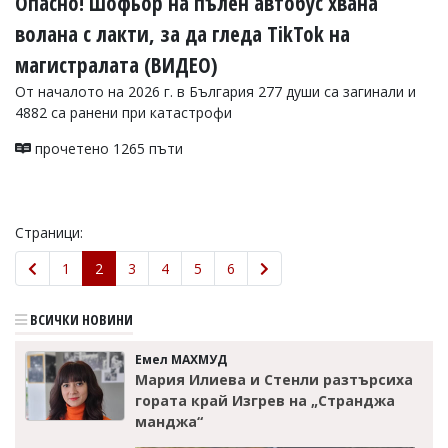
Опасно! Шофьор на пълен автобус хвана
волана с лакти, за да гледа TikTok на
магистралата (ВИДЕО)
От началото на 2026 г. в България 277 души са загинали и
4882 са ранени при катастрофи
прочетено 1265 пъти
Страници:
1
2
3
4
5
6
ВСИЧКИ НОВИНИ
Емел МАХМУД
Мария Илиева и Стенли разтърсиха
гората край Изгрев на „Странджа
манджа“