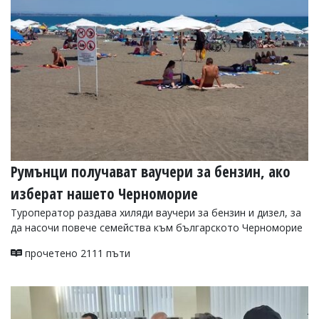
УКРАЙНА
СПОРТ
РАЗСЛЕДВАНЕ
БИЗНЕС
ЮГ
Управители:
Веселин
Василев,
Румънци получават ваучери за бензин, ако
email:
v.vasilev@flagman.bg
изберат нашето Черноморие
Катя
Касабова,
Туроператор раздава хиляди ваучери за бензин и дизел, за
еmail:
k.kassabova@flagman.bg
да насочи повече семейства към българското Черноморие
Главен
прочетено 2111 пъти
редактор:
Иван
Колев,
email:
office@flagman.bg