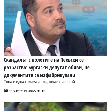
УКРАЙНА
СПОРТ
РАЗСЛЕДВАНЕ
БИЗНЕС
ЮГ
Управители:
Веселин
Василев,
Скандалът с полетите на Пеевски се
email:
v.vasilev@flagman.bg
разраства: Бургаски депутат обяви, че
Катя
Касабова,
документите са изфабрикувани
еmail:
k.kassabova@flagman.bg
Това е една голяма лъжа, коментира той
Главен
редактор:
прочетено 4865 пъти
Иван
Колев,
email:
office@flagman.bg