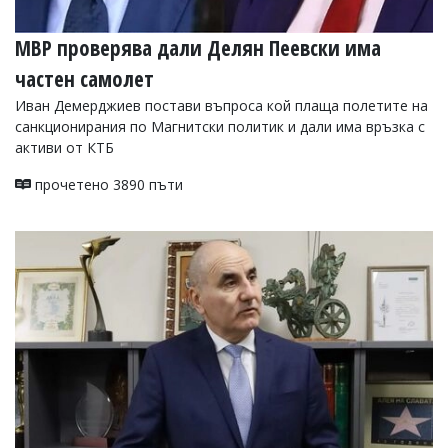
МВР проверява дали Делян Пеевски има
частен самолет
Иван Демерджиев постави въпроса кой плаща полетите на
санкционирания по Магнитски политик и дали има връзка с
активи от КТБ
прочетено 3890 пъти