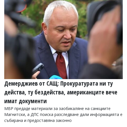
Коментарите
под
статиите
се
въвеждат
от
читателите
и
редакцията
не
носи
отговорност
за
тях!
Ако
Демерджиев от САЩ: Прокуратурата ни ту
откриете
обиден
действа, ту бездейства, американците вече
за
вас
имат документи
коментар,
МВР предаде материали за заобикаляне на санкциите
моля
сигнализирайте
Магнитски, а ДПС поиска разследване дали информацията е
ни!
събирана и предоставяна законно