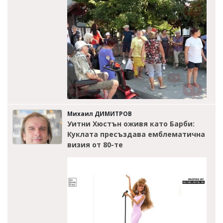
Михаил ДИМИТРОВ
Уитни Хюстън оживя като Барби:
Куклата пресъздава емблематична
визия от 80-те