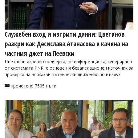
Служебен вход и изтрити данни: Цветанов
разкри как Десислава Атанасова е качена на
частния джет на Пеевски
Цветанов изрично подчерта, че информацията, генерирана
от системата PNR, е основен и безапелационен източник за
проверка на всякакви пътнически движения по въздух
прочетено 7505 пъти