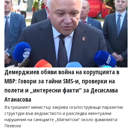
Демерджиев обяви война на корупцията в
МВР: Говори за тайни SMS-и, проверки на
полети и „интересни факти“ за Десислава
Атанасова
Вътрешният министър закрива скъпоструващи паразитни
структури във ведомството и разследва евентуални
нарушения на санкциите „Магнитски“ около фамилията
Пеевски