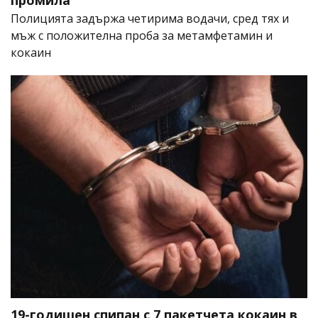
Полицията задържа четирима водачи, сред тях и
мъж с положителна проба за метамфетамин и
кокаин
19-годишен спипан с 7 пакетчета кокаин в