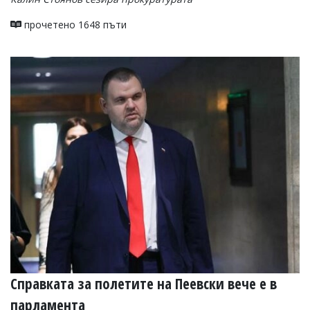
прочетено 1648 пъти
Справката за полетите на Пеевски вече е в
парламента