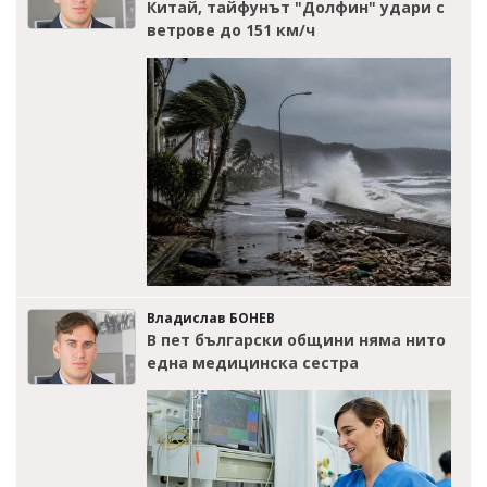
Китай, тайфунът "Долфин" удари с
ветрове до 151 км/ч
Владислав БОНЕВ
В пет български общини няма нито
една медицинска сестра