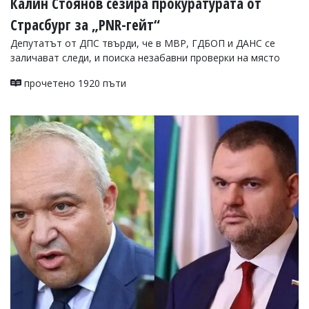
Калин Стоянов сезира прокуратурата от
Страсбург за „PNR-гейт“
Депутатът от ДПС твърди, че в МВР, ГДБОП и ДАНС се
заличават следи, и поиска незабавни проверки на място
прочетено 1920 пъти