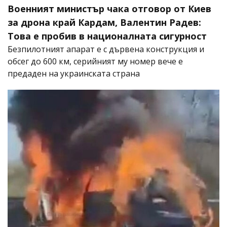
Военният министър чака отговор от Киев
за дрона край Кардам, Валентин Радев:
Това е пробив в националната сигурност
Безпилотният апарат е с дървена конструкция и
обсег до 600 км, серийният му номер вече е
предаден на украинската страна