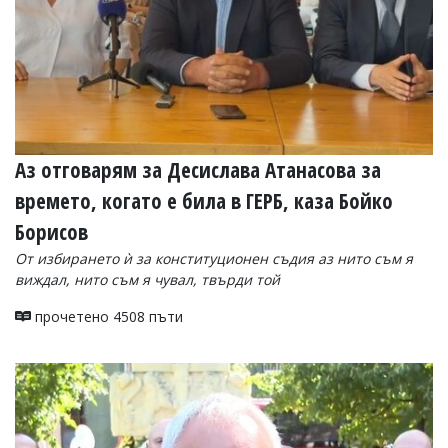
Аз отговарям за Десислава Атанасова за
времето, когато е била в ГЕРБ, каза Бойко
Борисов
От избирането ѝ за конституционен съдия аз нито съм я
виждал, нито съм я чувал, твърди той
прочетено 4508 пъти