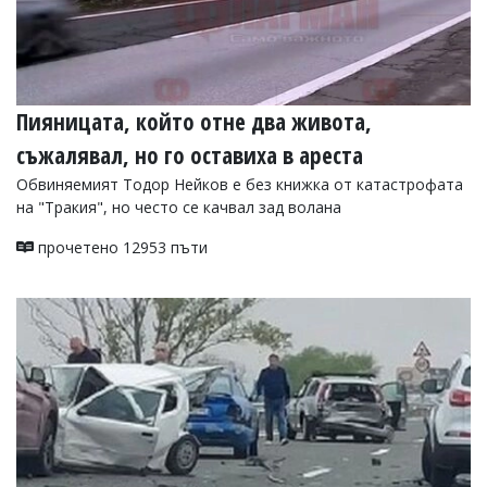
Пияницата, който отне два живота,
съжалявал, но го оставиха в ареста
Обвиняемият Тодор Нейков е без книжка от катастрофата
на "Тракия", но често се качвал зад волана
прочетено 12953 пъти