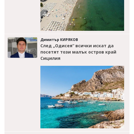
Димитър КИРЯКОВ
След „Одисея“ всички искат да
посетят този малък остров край
Сицилия