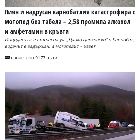
Пиян и надрусан карнобатлия катастрофира с
мотопед без табела – 2,58 промила алкохол
и амфетамин в кръвта
Инцидентът е станал на ул. „Цанко Церковски“ в Карнобат,
водачът е задържан, а мотопедът – иззет
прочетено 9177 пъти