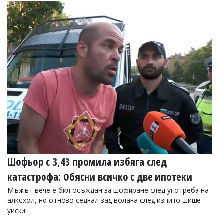
Коментарите
под
статиите
се
въвеждат
от
читателите
и
редакцията
не
носи
отговорност
за
тях!
Ако
откриете
обиден
Шофьор с 3,43 промила избяга след
за
вас
катастрофа: Обясни всичко с две ипотеки
коментар,
моля
Мъжът вече е бил осъждан за шофиране след употреба на
сигнализирайте
алкохол, но отново седнал зад волана след изпито шише
ни!
уиски