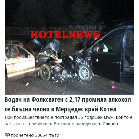
Водач на Фолксваген с 2,17 промила алкохол
се блъсна челно в Мерцедес край Котел
При произшествието е пострадал 35-годишен мъж, който е
настанен за лечение в болнично заведение в Сливен
прочетено 30654 пъти