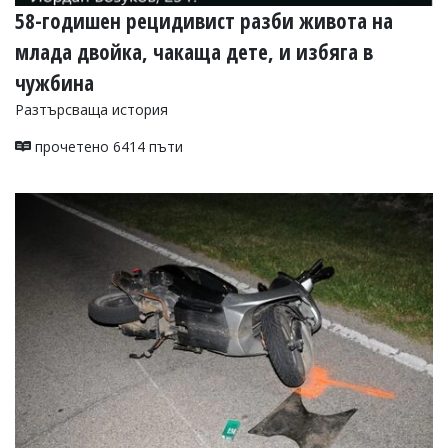
58-годишен рецидивист разби живота на
млада двойка, чакаща дете, и избяга в
чужбина
Разтърсваща история
прочетено 6414 пъти