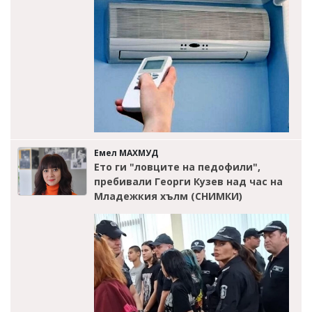
Емел МАХМУД
Ето ги "ловците на педофили",
пребивали Георги Кузев над час на
Младежкия хълм (СНИМКИ)