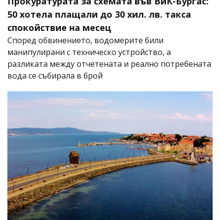
Прокуратурата за схемата във ВиК-Бургас:
50 хотела плащали до 30 хил. лв. такса
спокойствие на месец
Според обвинението, водомерите били
манипулирани с техническо устройство, а
разликата между отчетената и реално потребената
вода се събирала в брой