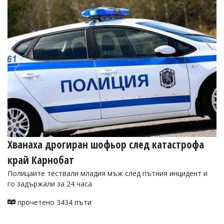
УКРАЙНА
СПОРТ
РАЗСЛЕДВАНЕ
БИЗНЕС
ЮГ
Управители:
Веселин
Василев,
email:
v.vasilev@flagman.bg
Катя
Хванаха дрогиран шофьор след катастрофа
Касабова,
еmail:
k.kassabova@flagman.bg
край Карнобат
Главен
Полицаите тествали младия мъж след пътния инцидент и
редактор:
го задържали за 24 часа
Иван
Колев,
прочетено 3434 пъти
email:
office@flagman.bg