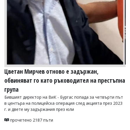
Цветан Мирчев отново е задържан,
обвиняват го като ръководител на престъпна
група
Бившият директор на ВиК - Бургас попада за четвърти път
в центъра на полицейска операция след акцията през 2023
г. и двете му задържания през юли
прочетено 2187 пъти