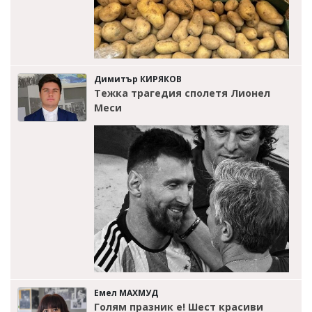
Димитър КИРЯКОВ
Тежка трагедия сполетя Лионел
Меси
Емел МАХМУД
Голям празник е! Шест красиви