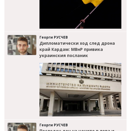
Георги РУСЧЕВ
Дипломатически ход след дрона
край Кардам: МВнР привика
украинския посланик
Георги РУСЧЕВ
Последен ден на цените в лева и