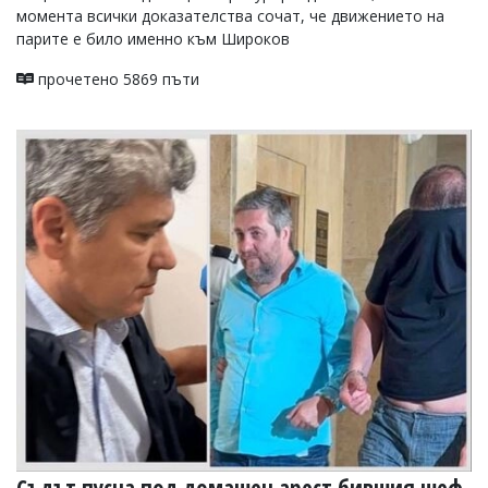
момента всички доказателства сочат, че движението на
парите е било именно към Широков
прочетено 5869 пъти
Съдът пусна под домашен арест бившия шеф