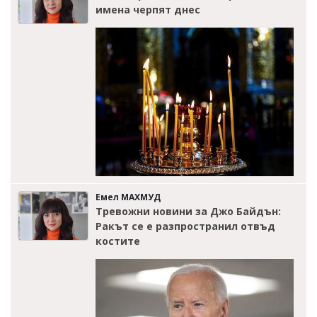
имена черпят днес
Емел МАХМУД
Тревожни новини за Джо Байдън:
Ракът се е разпространил отвъд
костите