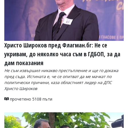
Христо Широков пред Флагман.бг: Не се
укривам, до няколко часа съм в ГДБОП, за да
дам показания
Не съм извършил никакво престъпление и ще го докажа
пред съда. Истината е, че се опитват да ме мачкат по
политически причини, каза областният лидер на ДПС
Христо Широков
прочетено 5108 пъти