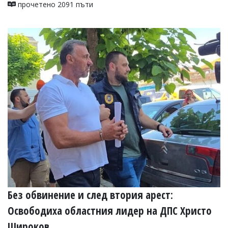
прочетено 2091 пъти
Без обвинение и след втория арест:
Освободиха областния лидер на ДПС Христо
Широков