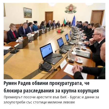
Румен Радев обвини прокуратурата, че
блокира разследвания за крупна корупция
Премиерът посочи арестите във ВиК - Бургас и данни за
злоупотреби със стотици милиони левове