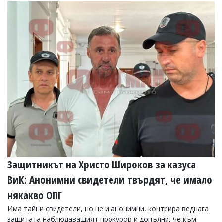
Коментарите
под
статиите
се
въвеждат
от
читателите
и
редакцията
не
носи
отговорност
за
тях!
Ако
откриете
обиден
Защитникът на Христо Широков за казуса
за
вас
ВиК: Анонимни свидетели твърдят, че имало
коментар,
моля
някакво ОПГ
сигнализирайте
ни!
Има тайни свидетели, но не и анонимни, контрира веднага
защитата наблюдаващият прокурор и допълни, че към