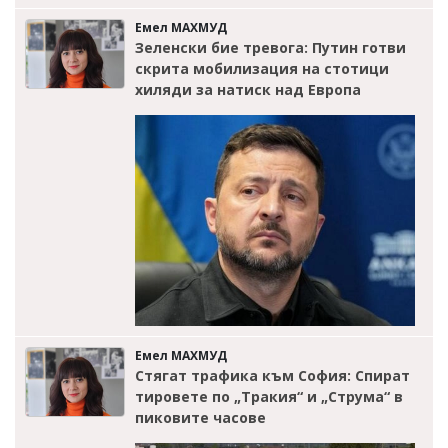
Емел МАХМУД
Зеленски бие тревога: Путин готви
скрита мобилизация на стотици
хиляди за натиск над Европа
Емел МАХМУД
Стягат трафика към София: Спират
тировете по „Тракия“ и „Струма“ в
пиковите часове