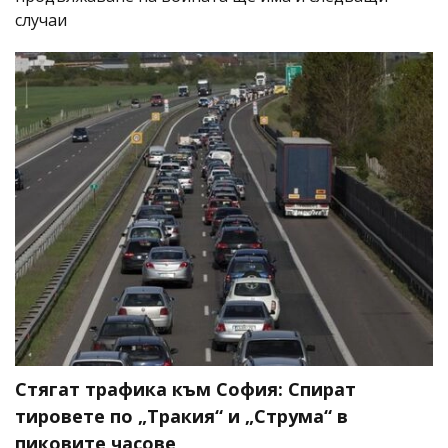
случаи
Стягат трафика към София: Спират
тировете по „Тракия“ и „Струма“ в
пиковите часове