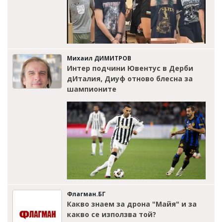
Михаил ДИМИТРОВ
Интер подчини Ювентус в Дерби
дИталия, Диуф отново блесна за
шампионите
Флагман.БГ
Какво знаем за дрона "Майя" и за
какво се използва той?