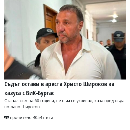
УКРАЙНА
СПОРТ
РАЗСЛЕДВАНЕ
БИЗНЕС
ЮГ
Управители:
Веселин
Василев,
email:
v.vasilev@flagman.bg
Катя
Съдът остави в ареста Христо Широков за
Касабова,
еmail:
k.kassabova@flagman.bg
казуса с ВиК-Бургас
Главен
Станал съм на 60 години, не съм се укривал, каза пред съда
редактор:
по-рано Широков
Иван
Колев,
прочетено 4054 пъти
email:
office@flagman.bg