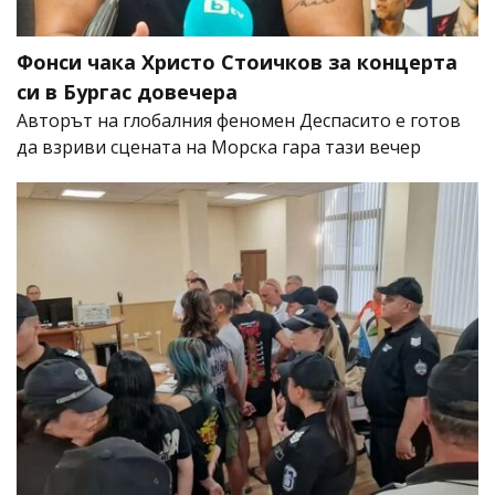
Фонси чака Христо Стоичков за концерта
си в Бургас довечера
Авторът на глобалния феномен Деспасито е готов
да взриви сцената на Морска гара тази вечер