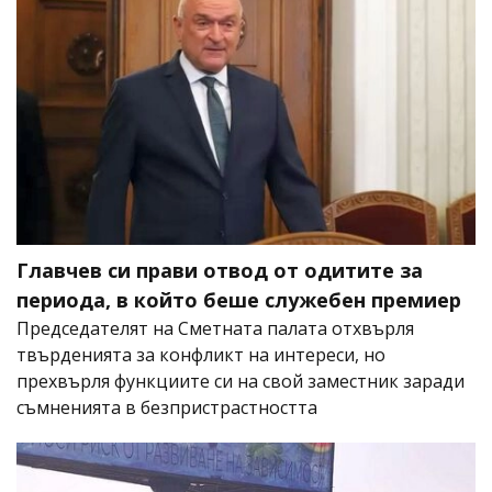
Главчев си прави отвод от одитите за
периода, в който беше служебен премиер
Председателят на Сметната палата отхвърля
твърденията за конфликт на интереси, но
прехвърля функциите си на свой заместник заради
съмненията в безпристрастността