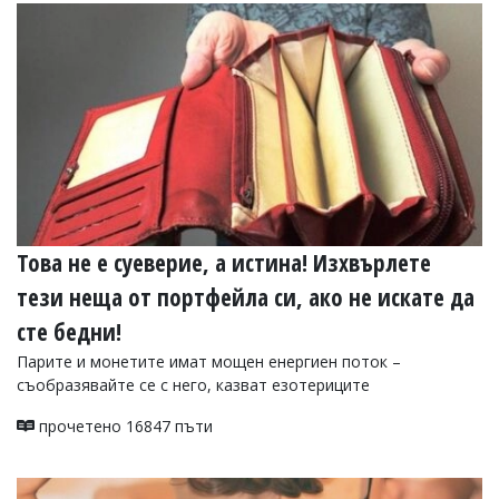
Коментарите
под
статиите
се
въвеждат
от
читателите
и
редакцията
не
носи
отговорност
Това не е суеверие, а истина! Изхвърлете
за
тях!
тези неща от портфейла си, ако не искате да
Ако
откриете
сте бедни!
обиден
Парите и монетите имат мощен енергиен поток –
за
съобразявайте се с него, казват езотериците
вас
коментар,
моля
прочетено 16847 пъти
сигнализирайте
ни!