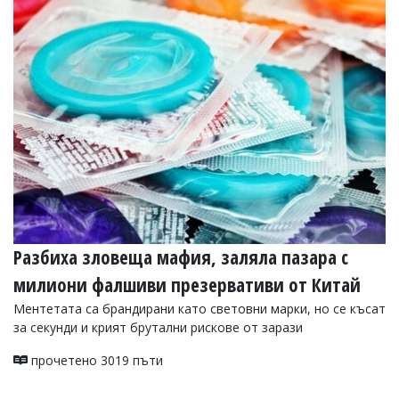
УКРАЙНА
СПОРТ
РАЗСЛЕДВАНЕ
БИЗНЕС
ЮГ
Управители:
Веселин
Василев,
email:
v.vasilev@flagman.bg
Катя
Разбиха зловеща мафия, заляла пазара с
Касабова,
еmail:
k.kassabova@flagman.bg
милиони фалшиви презервативи от Китай
Главен
Ментетата са брандирани като световни марки, но се късат
редактор:
за секунди и крият брутални рискове от зарази
Иван
Колев,
прочетено 3019 пъти
email:
office@flagman.bg