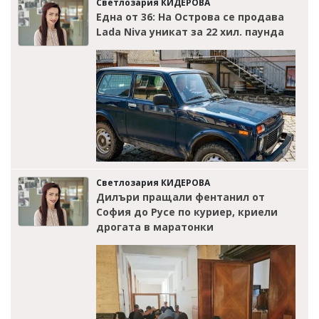
Светлозария КИДЕРОВА
Една от 36: На Острова се продава
Lada Niva уникат за 22 хил. паунда
Светлозария КИДЕРОВА
Дилъри пращали фентанил от
София до Русе по куриер, криели
дрогата в маратонки