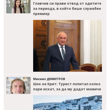
Главчев си прави отвод от одитите
за периода, в който беше служебен
премиер
Михаил ДИМИТРОВ
Шок на Крит: Турист попитал колко
пари искат, за да му дадат момиче