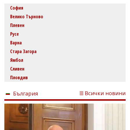
София
Велико Търново
Плевен
Русе
Варна
Стара Загора
Ямбол
Сливен
Пловдив
Всички новини
България