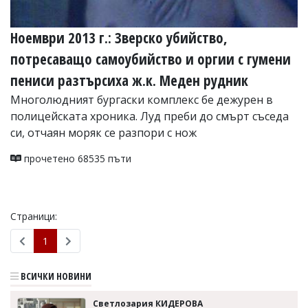
Ноември 2013 г.: Зверско убийство,
потресаващо самоубийство и оргии с гумени
пениси разтърсиха ж.к. Меден рудник
Многолюдният бургаски комплекс бе дежурен в
полицейската хроника. Луд преби до смърт съседа
си, отчаян моряк се разпори с нож
прочетено 68535 пъти
Страници:
1
ВСИЧКИ НОВИНИ
Светлозария КИДЕРОВА