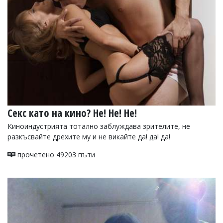
Секс като на кино? Не! Не! Не!
Киноиндустрията тотално заблуждава зрителите, не
разкъсвайте дрехите му и не викайте да! да! да!
прочетено 49203 пъти