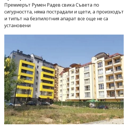
Премиерът Румен Радев свика Съвета по
сигурността, няма пострадали и щети, а произходът
и типът на безпилотния апарат все още не са
установени