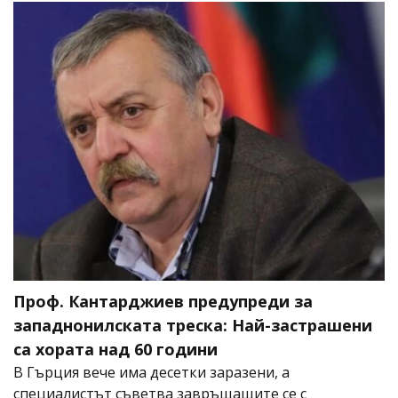
Проф. Кантарджиев предупреди за
западнонилската треска: Най-застрашени
са хората над 60 години
В Гърция вече има десетки заразени, а
специалистът съветва завръщащите се с