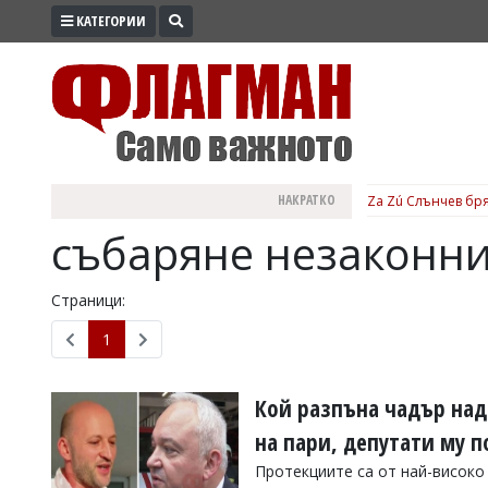
КАТЕГОРИИ
ПРОМО
ЗОНА
ИЗБОРИ
2026
ПРАКТИЧНО
НАКРАТКО
Za Zú Слънчев бря
КУЛТУРА
събаряне незаконни
ЗДРАВЕ
ПОЛИТИКА
Страници:
ОБЩИНИ
1
ОБЩЕСТВО
ЛАЙФСТАЙЛ
Кой разпъна чадър над
ВОЙНАТА
на пари, депутати му 
В
Протекциите са от най-високо