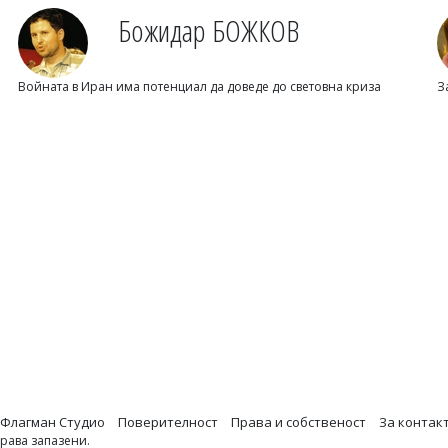
Божидар БОЖКОВ
Войната в Иран има потенциал да доведе до световна криза
З
Флагман Студио
Поверителност
Права и собственост
За контак
права запазени.