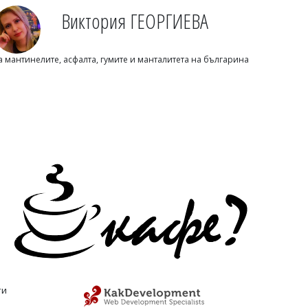
Виктория ГЕОРГИЕВА
Светлозария КИДЕРОВА
Дизелът поевтиня в България: Ето
а мантинелите, асфалта, гумите и манталитета на българина
колко струват горивата днес
Светлозария КИДЕРОВА
Главчев си прави отвод от одитите за
периода, в който беше служебен
ти
премиер