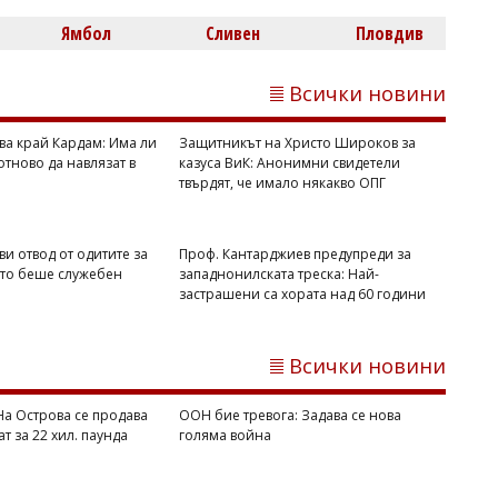
Ямбол
Сливен
Пловдив
Всички новини
ива край Кардам: Има ли
Защитникът на Христо Широков за
отново да навлязат в
казуса ВиК: Анонимни свидетели
Флагман.БГ
твърдят, че имало някакво ОПГ
Костадинов за нахлулия дрон: Какъв е
дронът? Украински, руски или ирански?
ви отвод от одитите за
Проф. Кантарджиев предупреди за
йто беше служебен
западнонилската треска: Най-
застрашени са хората над 60 години
Всички новини
 На Острова се продава
ООН бие тревога: Задава се нова
ат за 22 хил. паунда
голяма война