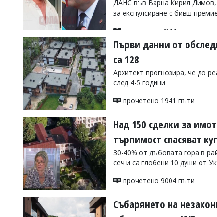
ДАНС във Варна Кирил Димов, 
УКРАЙНА
за експулсиране с бивш преми
СПОРТ
прочетено 7944 пъти
РАЗСЛЕДВАНЕ
Първи данни от обслед
БИЗНЕС
са 128
ЮГ
Архитект прогнозира, че до ре
след 4-5 години
Управители:
Веселин
прочетено 1941 пъти
Василев,
email:
Над 150 сделки за имот
v.vasilev@flagman.bg
Катя
търпимост спасяват ку
Касабова,
еmail:
k.kassabova@flagman.bg
30-40% от дъбовата гора в рай
сеч и са глобени 10 души от У
Главен
редактор:
прочетено 9004 пъти
Иван
Колев,
email:
Събарянето на незакон
office@flagman.bg