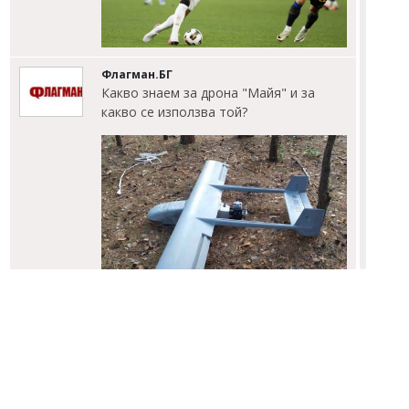
Флагман.БГ
Какво знаем за дрона "Майя" и за
какво се използва той?
Емел МАХМУД
Тежка загуба за Лионел Меси: Баща
му Хорхе почина на 68 години