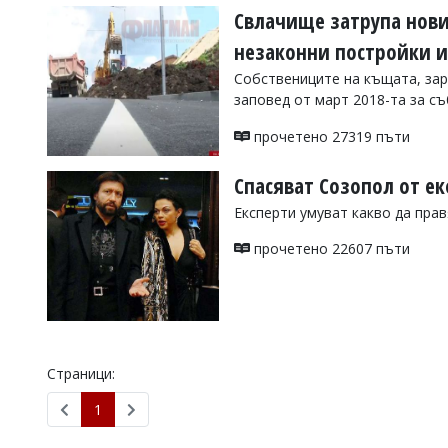
Свлачище затрупа нови
незаконни постройки и
Собствениците на къщата, зар
заповед от март 2018-та за с
прочетено 27319 пъти
Спасяват Созопол от е
Експерти умуват какво да пра
прочетено 22607 пъти
Страници:
1