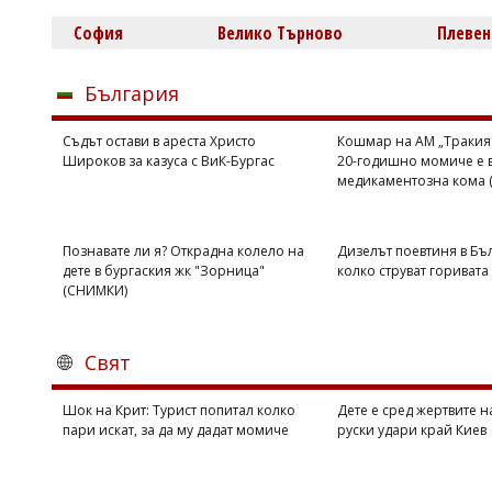
София
Велико Търново
Плевен
България
Съдът остави в ареста Христо
Кошмар на АМ „Тракия"
Широков за казуса с ВиК-Бургас
20-годишно момиче е 
медикаментозна кома
Познавате ли я? Открадна колело на
Дизелът поевтиня в Бъл
дете в бургаския жк "Зорница"
колко струват горивата
(СНИМКИ)
Свят
Шок на Крит: Турист попитал колко
Дете е сред жертвите 
пари искат, за да му дадат момиче
руски удари край Киев