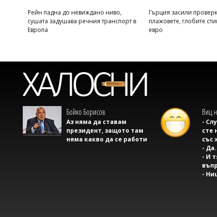
Рейн падна до невиждано ниво,
Гърция засили проверк
сушата задушава речния транспорт в
плажовете, глобите сти
Европа
евро
Бойко Борисов
Виц н
Аз няма да ставам
- Сл
президент, защото там
сте 
няма какво да се работи
със 
- Да.
- И 
въпр
- Ни