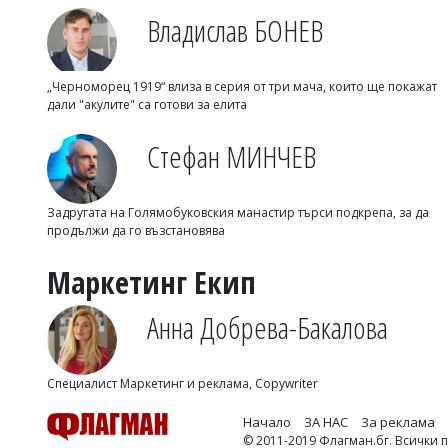
Владислав БОНЕВ
„Черноморец 1919“ влиза в серия от три мача, които ще покажат
дали "акулите" са готови за елита
Стефан МИНЧЕВ
Задругата на Голямобуковския манастир търси подкрепа, за да
продължи да го възстановява
Маркетинг Екип
Анна Добрева-Бакалова
Специалист Маркетинг и реклама, Copywriter
Начало
ЗА НАС
За реклама
© 2011-2019 Флагман.бг. Всички 