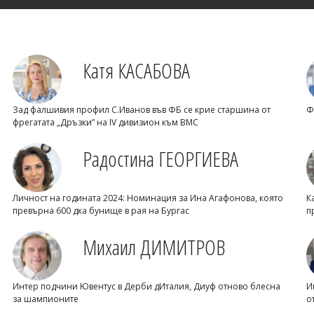
Катя КАСАБОВА
Зад фалшивия профил С.Иванов във ФБ се крие старшина от
Ф
фрегатата „Дръзки” на IV дивизион към ВМС
Радостина ГЕОРГИЕВА
Личност на годината 2024: Номинация за Ина Агафонова, която
К
превърна 600 дка бунище в рая на Бургас
п
Михаил ДИМИТРОВ
Интер подчини Ювентус в Дерби дИталия, Диуф отново блесна
И
за шампионите
о