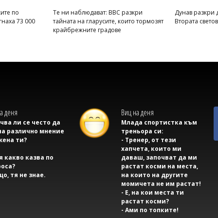
ите по
Те ни наблюдават: BBC разкри
Дунав разкри 
гнаха 73 000
тайната на гларусите, които тормозят
Втората свето
крайбрежните градове
а деня
Виц на деня
учва ли се често да
Млада спортистка към
на различно мнение
треньора си:
жена ти?
- Тренер, от тези
хапчета, които ми
тя какво казва по
даваш, започват да ми
оса?
растат косми на места,
що, тя не знае.
на които на другите
момичета не им растат!
- Е, на кои места ти
растат косми?
- Ами по топките!