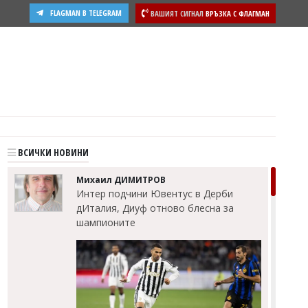
FLAGMAN В TELEGRAM
ВАШИЯТ СИГНАЛ
ВРЪЗКА С ФЛАГМАН
ВСИЧКИ НОВИНИ
Михаил ДИМИТРОВ
Интер подчини Ювентус в Дерби
дИталия, Диуф отново блесна за
шампионите