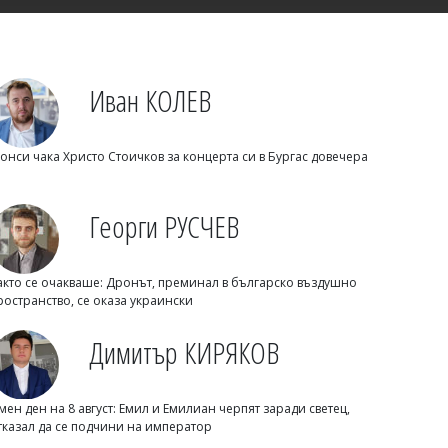
Иван КОЛЕВ
онси чака Христо Стоичков за концерта си в Бургас довечера
Георги РУСЧЕВ
Георги РУСЧЕВ
На косъм от трагедия на
Подбалканския път: Камион спука
гума и едва не премаза кола
акто се очакваше: Дронът, преминал в българско въздушно
ространство, се оказа украински
Димитър КИРЯКОВ
мен ден на 8 август: Емил и Емилиан черпят заради светец,
тказал да се подчини на император