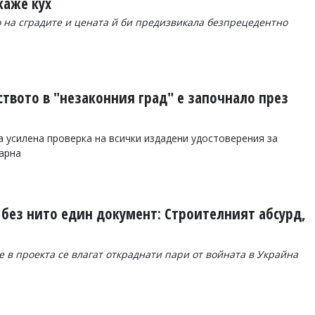
каже кух
 на сградите и цената й би предизвикала безпрецедентно
ството в "незаконния град" е започнало през
 усилена проверка на всички издадени удостоверения за
арна
 без нито един документ: Строителният абсурд,
 в проекта се влагат откраднати пари от войната в Украйна