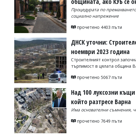
общината, ако КУБ се о
Коментарите
Процедурата по премахването
под
социално напрежение
статиите
се
прочетено 4403 пъти
въвеждат
от
читателите
ДНСК уточни: Строител
и
ноември 2023 година
редакцията
не
Строителният контрол започна
носи
търпимост в цялата община В
отговорност
за
прочетено 5067 пъти
тях!
Ако
откриете
Над 100 луксозни къщи
обиден
за
който разтресе Варна
вас
Има основателни съмнения, че
коментар,
моля
прочетено 7649 пъти
сигнализирайте
ни!