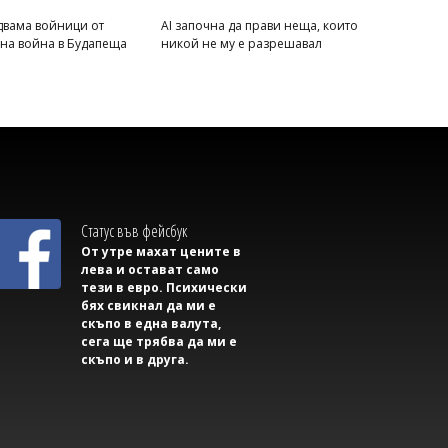
Георги РУСЧЕВ
двама войници от
AI започна да прави неща, които
Google реже Gmail: Популярна функция
вна война в Будапеща
никой не му е разрешавал
за изпращане на имейли спира от
януари 2027 г.
Статус във фейсбук
От утре махат цените в
лева и остават само
тези в евро. Психически
бях свикнал да ми е
скъпо в една валута,
Флагман.БГ
сега ще трябва да ми е
Бум на външен отит след морето:
скъпо и в друга.
Лекари предупреждават за ухото на
плувеца