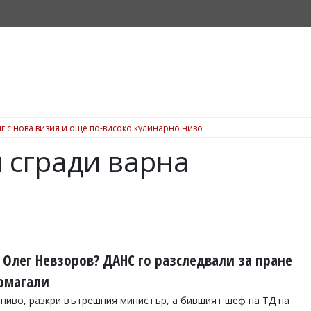
г с нова визия и още по-високо кулинарно ниво
 сгради варна
 Олег Невзоров? ДАНС го разследвали за пране
помагали
 ниво, разкри вътрешния министър, а бившият шеф на ТД на