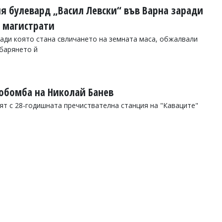
я булевард „Васил Левски“ във Варна заради
 магистрати
ади която стана свличането на земната маса, обжалвали
ъбарянето й
кобомба на Николай Банев
вят с 28-годишната пречиствателна станция на "Каваците"