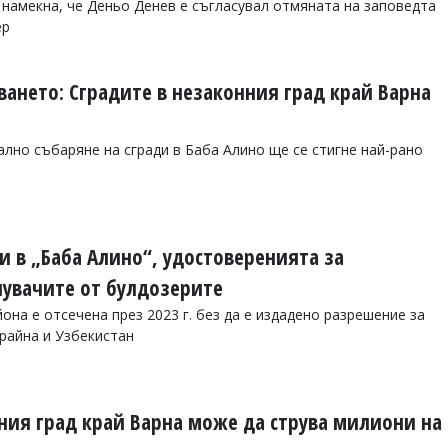
намекна, че Деньо Денев е съгласувал отмяната на заповедта
ер
ването: Сградите в незаконния град край Варна
ално събаряне на сгради в Баба Алино ще се стигне най-рано
и в „Баба Алино“, удостоверенията за
пувачите от булдозерите
она е отсечена през 2023 г. без да е издадено разрешение за
крайна и Узбекистан
ния град край Варна може да струва милиони на