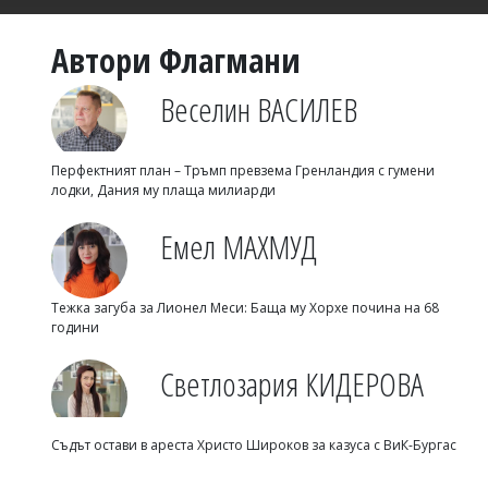
Автори Флагмани
Веселин ВАСИЛЕВ
Перфектният план – Тръмп превзема Гренландия с гумени
лодки, Дания му плаща милиарди
Емел МАХМУД
Тежка загуба за Лионел Меси: Баща му Хорхе почина на 68
години
Светлозария КИДЕРОВА
Съдът остави в ареста Христо Широков за казуса с ВиК-Бургас