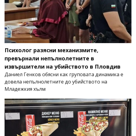
Психолог разясни механизмите,
превърнали непълнолетните в
извършители на убийството в Пловдив
Даниел Генков обясни как груповата динамика е
довела непълнолетните до убийството на
Младежкия хълм