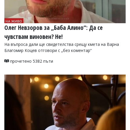
Олег Невзоров за „Баба Алино“: Да се
чувствам виновен? Не!
На въпроса дали ще свидетелства срещу кмета на Варна
Благомир Коцев отговори с „без коментар“
прочетено 5382 пъти