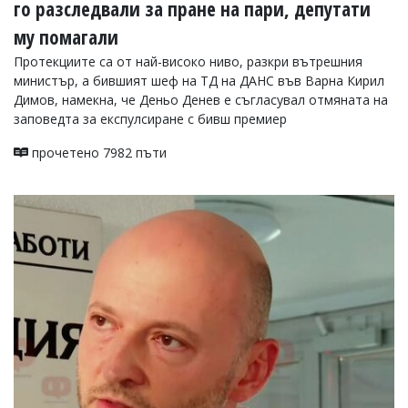
го разследвали за пране на пари, депутати
му помагали
Протекциите са от най-високо ниво, разкри вътрешния
министър, а бившият шеф на ТД на ДАНС във Варна Кирил
Димов, намекна, че Деньо Денев е съгласувал отмяната на
заповедта за експулсиране с бивш премиер
прочетено 7982 пъти