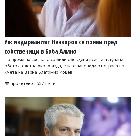
Уж издирваният Невзоров се появи пред
собственици в Баба Алино
По време на срещата са били обсъдени всички актуални
обстоятелства около издадените заповеди от страна на
кмета на Варна Благомир Коцев
прочетено 5537 пъти