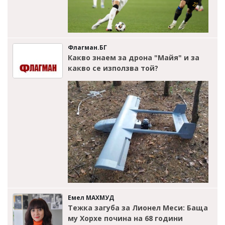
Флагман.БГ
Какво знаем за дрона "Майя" и за
какво се използва той?
Емел МАХМУД
Тежка загуба за Лионел Меси: Баща
му Хорхе почина на 68 години