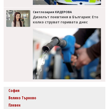
Светлозария КИДЕРОВА
Дизелът поевтиня в България: Ето
колко струват горивата днес
София
Велико Търново
Плевен