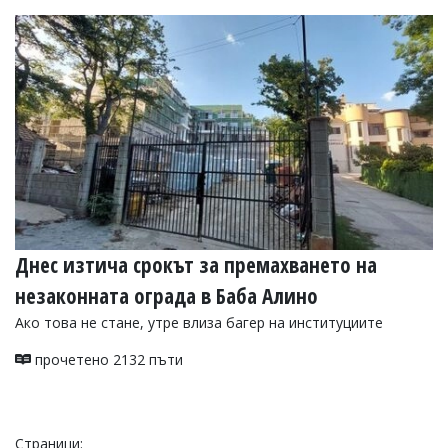
Днес изтича срокът за премахването на
незаконната ограда в Баба Алино
Ако това не стане, утре влиза багер на институциите
прочетено 2132 пъти
Страници: