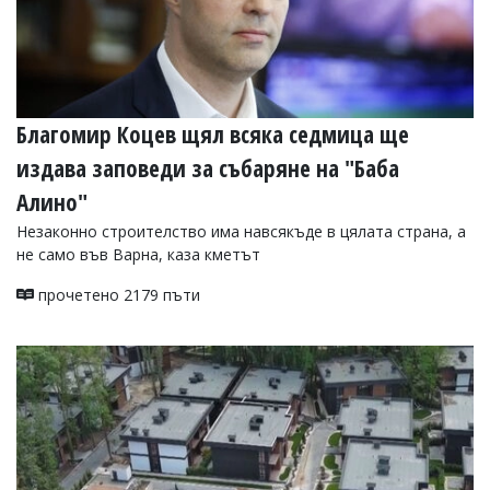
Благомир Коцев щял всяка седмица ще
издава заповеди за събаряне на "Баба
Алино"
Незаконно строителство има навсякъде в цялата страна, а
не само във Варна, каза кметът
прочетено 2179 пъти