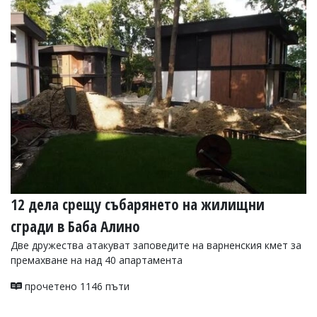
УКРАЙНА
СПОРТ
РАЗСЛЕДВАНЕ
БИЗНЕС
ЮГ
Управители:
Веселин
Василев,
email:
v.vasilev@flagman.bg
Катя
12 дела срещу събарянето на жилищни
Касабова,
еmail:
k.kassabova@flagman.bg
сгради в Баба Алино
Главен
Две дружества атакуват заповедите на варненския кмет за
редактор:
премахване на над 40 апартамента
Иван
Колев,
прочетено 1146 пъти
email:
office@flagman.bg