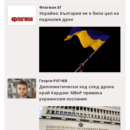
Флагман.БГ
Украйна: България не е била цел на
падналия дрон
Георги РУСЧЕВ
Дипломатически ход след дрона
край Кардам: МВнР привика
украинския посланик