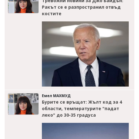
Тревожни новини за Джо Байдън:
Ракът се е разпространил отвъд
костите
Емел МАХМУД
Бурите се връщат: Жълт код за 4
области, температурите "падат
леко" до 30-35 градуса