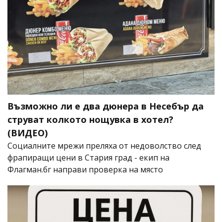
Възможно ли е два дюнера в Несебър да
струват колкото нощувка в хотел?
(ВИДЕО)
Социалните мрежи преляха от недоволство след
фрапиращи цени в Стария град - екип на
Флагман.бг направи проверка на място