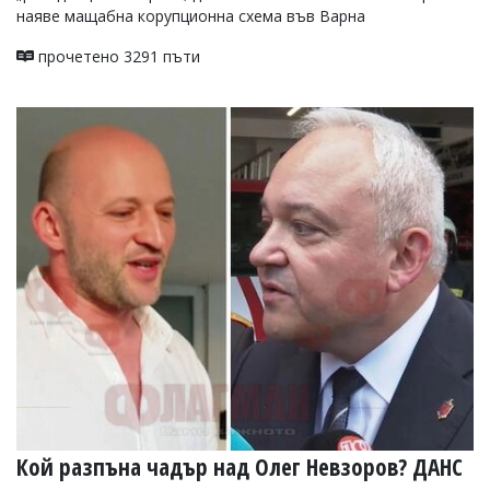
наяве мащабна корупционна схема във Варна
прочетено 3291 пъти
Кой разпъна чадър над Олег Невзоров? ДАНС