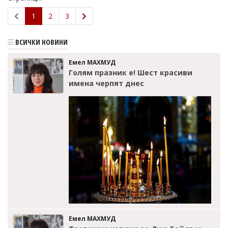
1
2
3
ВСИЧКИ НОВИНИ
Емел МАХМУД
Голям празник е! Шест красиви
имена черпят днес
Емел МАХМУД