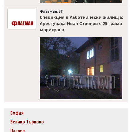
Флагман.БГ
Спецакция в Работнически жилища:
Арестуваха Иван Стоянов с 25 грама
марихуана
София
Велико Търново
Плевен