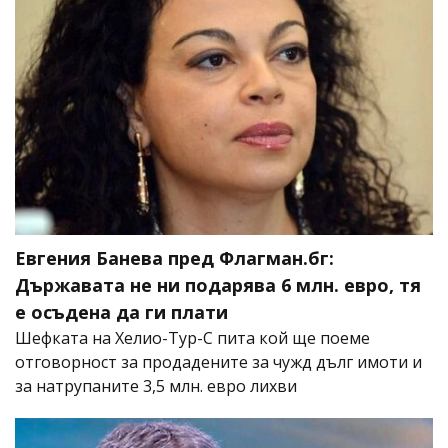
Евгения Банева пред Флагман.бг:
Държавата не ни подарява 6 млн. евро, тя
е осъдена да ги плати
Шефката на Хелио-Тур-С пита кой ще поеме
отговорност за продадените за чужд дълг имоти и
за натрупаните 3,5 млн. евро лихви