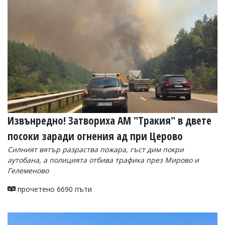
УКРАЙНА
СПОРТ
РАЗСЛЕДВАНЕ
БИЗНЕС
ЮГ
Управители:
Веселин
Василев,
Извънредно! Затвориха АМ "Тракия" в двете
email:
v.vasilev@flagman.bg
посоки заради огнения ад при Церово
Катя
Касабова,
Силният вятър разраства пожара, гъст дим покри
еmail:
k.kassabova@flagman.bg
аутобана, а полицията отбива трафика през Мирово и
Гелеменово
Главен
редактор:
прочетено 6690 пъти
Иван
Колев,
email:
office@flagman.bg