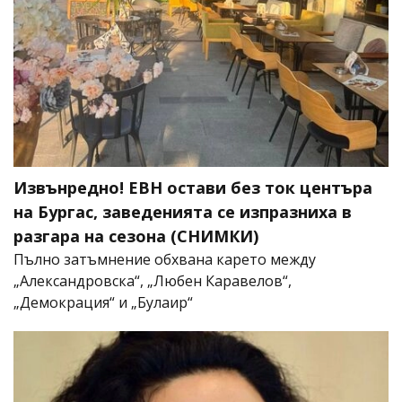
Извънредно! ЕВН остави без ток центъра
на Бургас, заведенията се изпразниха в
разгара на сезона (СНИМКИ)
Пълно затъмнение обхвана карето между
„Александровска“, „Любен Каравелов“,
„Демокрация“ и „Булаир“