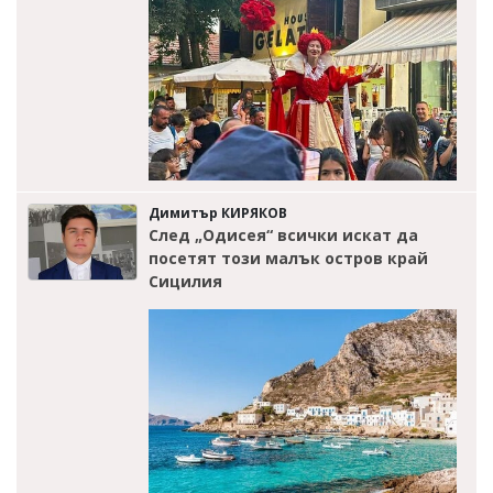
Димитър КИРЯКОВ
След „Одисея“ всички искат да
посетят този малък остров край
Сицилия