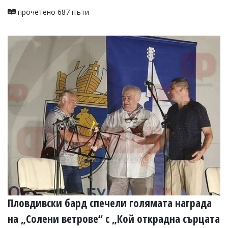
прочетено 687 пъти
Пловдивски бард спечели голямата награда
на „Солени ветрове“ с „Кой открадна сърцата