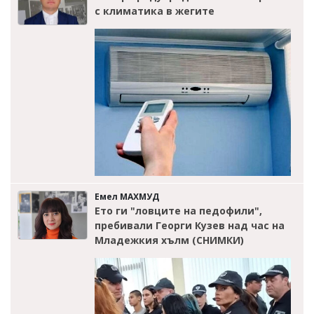
с климатика в жегите
Емел МАХМУД
Ето ги "ловците на педофили",
пребивали Георги Кузев над час на
Младежкия хълм (СНИМКИ)