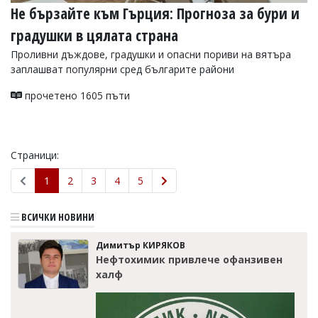
Не бързайте към Гърция: Прогноза за бури и
градушки в цялата страна
Проливни дъждове, градушки и опасни пориви на вятъра
заплашват популярни сред българите райони
прочетено 1605 пъти
Страници:
1
2
3
4
5
ВСИЧКИ НОВИНИ
Димитър КИРЯКОВ
Нефтохимик привлече офанзивен
халф