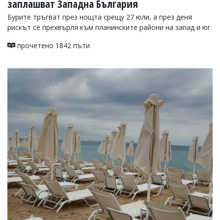
заплашват Западна България
Бурите тръгват през нощта срещу 27 юли, а през деня
рискът се прехвърля към планинските райони на запад и юг
прочетено 1842 пъти