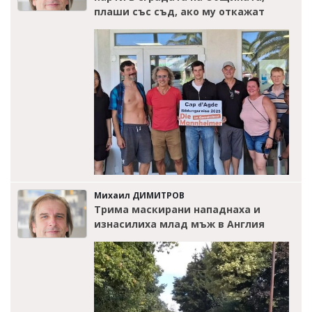
плаши със съд, ако му откажат
Михаил ДИМИТРОВ
Трима маскирани нападнаха и
изнасилиха млад мъж в Англия