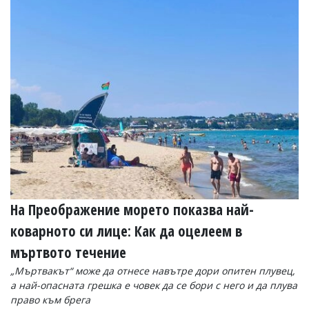
Коментарите
под
статиите
се
въвеждат
от
читателите
и
редакцията
не
носи
отговорност
за
тях!
Ако
откриете
На Преображение морето показва най-
обиден
за
коварното си лице: Как да оцелеем в
вас
мъртвото течение
коментар,
моля
„Мъртвакът“ може да отнесе навътре дори опитен плувец,
сигнализирайте
а най-опасната грешка е човек да се бори с него и да плува
ни!
право към брега