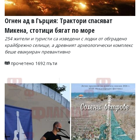
Огнен ад в Гърция: Трактори спасяват
Микена, стотици бягат по море
254 жители и туристи са изведени с лодки от обградено
крайбрежно селище, а древният археологически комплекс
беше евакуиран превантивно
прочетено 1692 пъти