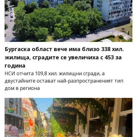
Бургаска област вече има близо 338 хил.
жилища, сградите се увеличиха с 453 за
година
НСИ отчита 109,8 хил. жилищни сгради, а
двустайните остават най-разпространеният тип
дом в региона