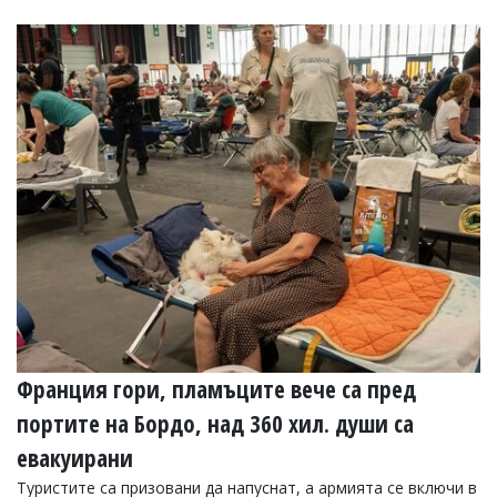
Франция гори, пламъците вече са пред
портите на Бордо, над 360 хил. души са
евакуирани
Туристите са призовани да напуснат, а армията се включи в