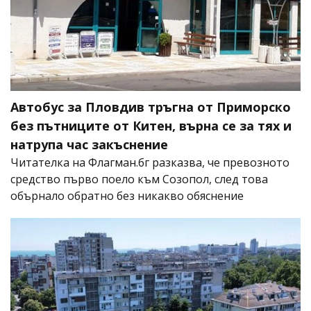
Автобус за Пловдив тръгна от Приморско
без пътниците от Китен, върна се за тях и
натрупа час закъснение
Читателка на Флагман.бг разказва, че превозното
средство първо поело към Созопол, след това
обърнало обратно без никакво обяснение