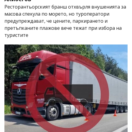
Ресторантьорският бранш отхвърля внушенията за
масова спекула по морето, но туроператори
предупреждават, че цените, паркирането и
претъпканите плажове вече тежат при избора на
туристите