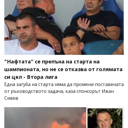
"Нафтата" се препъна на старта на
шампионата, но не се отказва от голямата
си цел - Втора лига
Една загуба на старта няма да промени поставената
от ръководството задача, каза спонсорът Иван
Сивев