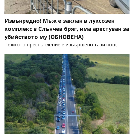
Извънредно! Мъж е заклан в луксозен
комплекс в Слънчев бряг, има арестуван за
убийството му (ОБНОВЕНА)
​Тежкото престъпление е извършено тази нощ