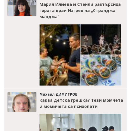
Мария Илиева и Стенли разтърсиха
гората край Изгрев на „Странджа
манджа“
Михаил ДИМИТРОВ
Каква детска грешка? Тези момчета
и момичета са психопати