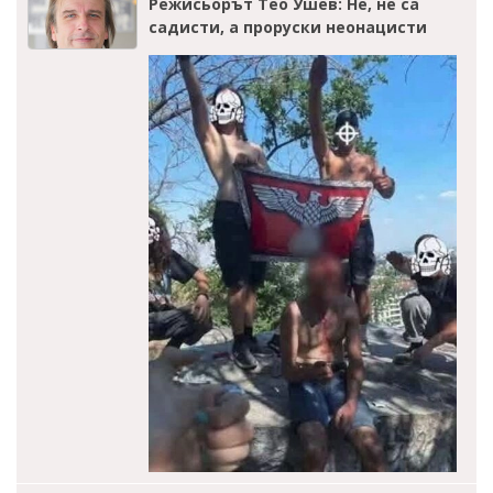
Режисьорът Тео Ушев: Не, не са
садисти, а проруски неонацисти