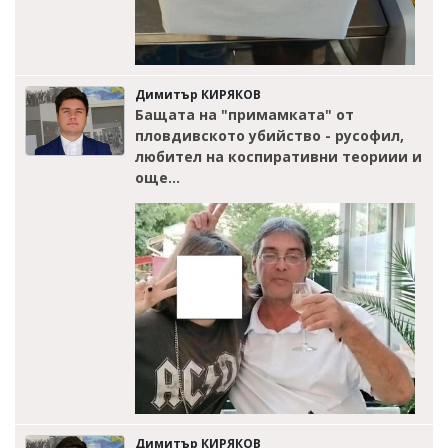
Димитър КИРЯКОВ
Бащата на "примамката" от
пловдивското убийство - русофил,
любител на коспиративни теориии и
още...
Димитър КИРЯКОВ