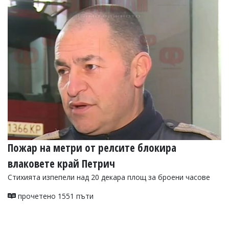
УКРАЙНА
СПОРТ
РАЗСЛЕДВАНЕ
БИЗНЕС
ЮГ
Управители:
Веселин
Василев,
email:
v.vasilev@flagman.bg
Катя
Пожар на метри от релсите блокира
Касабова,
еmail:
k.kassabova@flagman.bg
влаковете край Петрич
Главен
Стихията изпепели над 20 декара площ за броени часове
редактор:
Иван
прочетено 1551 пъти
Колев,
email:
office@flagman.bg