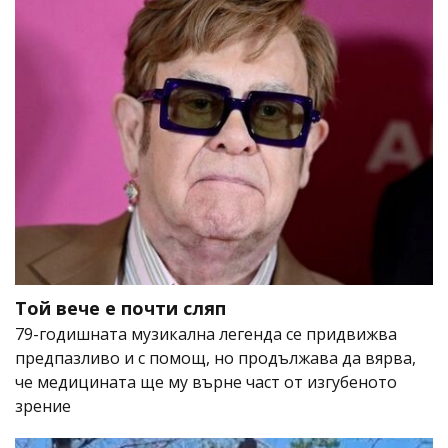
Той вече е почти сляп
79-годишната музикална легенда се придвижва
предпазливо и с помощ, но продължава да вярва,
че медицината ще му върне част от изгубеното
зрение