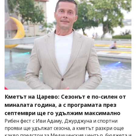
Кметът на Царево: Сезонът е по-силен от
миналата година, а с програмата през
септември ще го удължим максимално
Рибен фест с Иви Адаму, Джурджуна и спортни
прояви ще удължат сезона, а кметът разкри още
какво предстои за Медицинския център, бюджета и