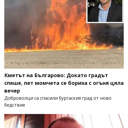
Кметът на Българово: Докато градът
спеше, пет момчета се бориха с огъня цяла
вечер
Доброволци са спасили бургаския град от ново
бедствие