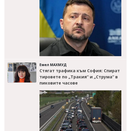
Емел МАХМУД
Стягат трафика към София: Спират
тировете по „Тракия“ и „Струма“ в
пиковите часове