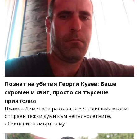
Познат на убития Георги Кузев: Беше
скромен и свит, просто си търсеше
приятелка
Пламен Димитров разказа за 37-годишния мъж и
отправи тежки думи към непълнолетните,
обвинени за смъртта му