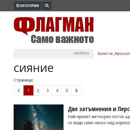
КАТЕГОРИИ
ПРОМО
ЗОНА
ИЗБОРИ
2026
ПРАКТИЧНО
НАКРАТКО
Билет за „Мръснот
КУЛТУРА
сияние
ЗДРАВЕ
ПОЛИТИКА
Страници:
ОБЩИНИ
1
2
3
4
5
ОБЩЕСТВО
ЛАЙФСТАЙЛ
Две затъмнения и Персе
ВОЙНАТА
Най-яркият метеорен поток ще
се види само ниско над хориз
В