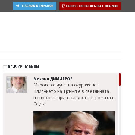
FLAGMAN В TELEGRAM
ВАШИЯТ СИГНАЛ
ВРЪЗКА С ФЛАГМАН
ости
ВСИЧКИ НОВИНИ
Михаил ДИМИТРОВ
Мароко се чувства окуражено:
Влиянието на Тръмп е в светлината
на прожекторите след катастрофата в
Сеута