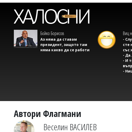
Бойко Борисов
Виц н
Аз няма да ставам
- Сл
президент, защото там
сте 
няма какво да се работи
със 
- Да.
- И 
въпр
- Ни
Автори Флагмани
Веселин ВАСИЛЕВ