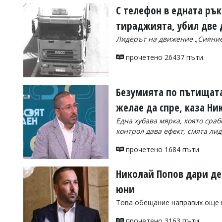
С телефон в едната рък
тираджията, убил две 
Лидерът на движение „Сияние
прочетено 26437 пъти
Безумията по пътищата
желае да спре, каза Ни
Една хубава мярка, която сраб
контрол дава ефект, смята ли
прочетено 1684 пъти
Николай Попов дари де
юни
Това обещание направих още 
прочетено 3163 пъти