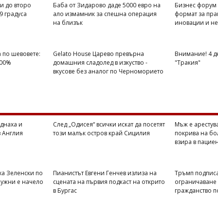
и до второ
Баба от Зидарово даде 5000 евро на
Бизнес форум 
9 градуса
ало измамник за спешна операция
формат за пра
на близък
иновации и не
 по шевовете:
Gelato House Царево превърна
Внимание! 4 д
100%
домашния сладолед в изкуство -
"Тракия"
вкусове без аналог по Черноморието
днаха и
След „Одисея“ всички искат да посетят
Мъж е арестува
 Англия
този малък остров край Сицилия
покрива на бо
взира в пацие
ха Зеленски по
Пианистът Евгени Генчев излиза на
Тръмп подписа
лужни е начело
сцената на първия подкаст на открито
ограничаване
в Бургас
гражданство 