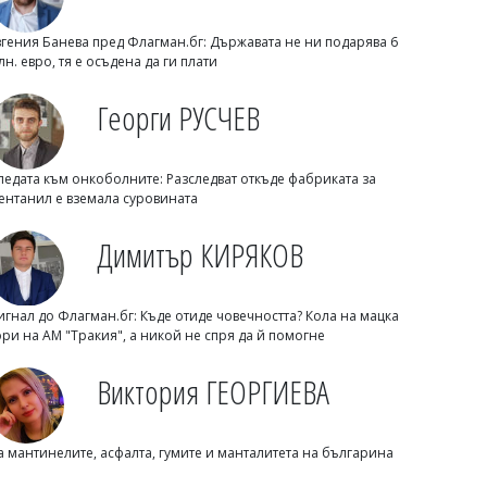
вгения Банева пред Флагман.бг: Държавата не ни подарява 6
лн. евро, тя е осъдена да ги плати
Георги РУСЧЕВ
ледата към онкоболните: Разследват откъде фабриката за
Емел МАХМУД
ентанил е вземала суровината
Мъж е арестуван, след като се качи на
покрива на болница и започна да се
Димитър КИРЯКОВ
взира в пациентите
игнал до Флагман.бг: Къде отиде човечността? Кола на мацка
ори на АМ "Тракия", а никой не спря да й помогне
Виктория ГЕОРГИЕВА
а мантинелите, асфалта, гумите и манталитета на българина