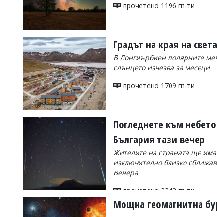
УКРАЙНА
прочетено 1196 пъти
СПОРТ
РАЗСЛЕДВАНЕ
Градът на края на свет
БИЗНЕС
В Лонгиърбиен полярните мечк
ЮГ
слънцето изчезва за месеци
прочетено 1709 пъти
Управители:
Веселин
Василев,
email:
Погледнете към небето 
v.vasilev@flagman.bg
Катя
България тази вечер
Касабова,
еmail:
k.kassabova@flagman.bg
Жителите на страната ще има
изключително близко сближав
Главен
Венера
редактор:
Иван
прочетено 2343 пъти
Колев,
email:
Мощна геомагнитна бур
office@flagman.bg