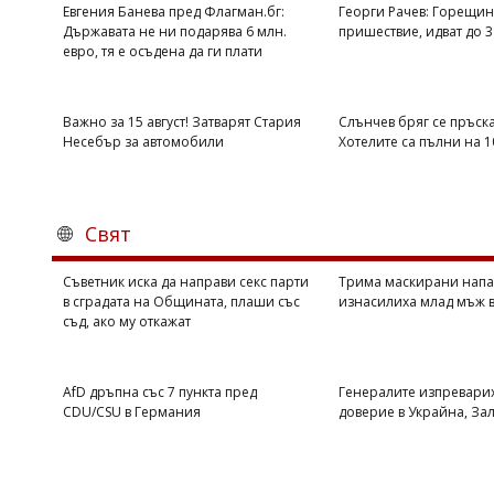
Евгения Банева пред Флагман.бг:
Георги Рачев: Горещин
Държавата не ни подарява 6 млн.
пришествие, идват до 3
евро, тя е осъдена да ги плати
Важно за 15 август! Затварят Стария
Слънчев бряг се пръска
Несебър за автомобили
Хотелите са пълни на 
Свят
Съветник иска да направи секс парти
Трима маскирани напа
в сградата на Общината, плаши със
изнасилиха млад мъж в
съд, ако му откажат
AfD дръпна със 7 пункта пред
Генералите изпревари
CDU/CSU в Германия
доверие в Украйна, За