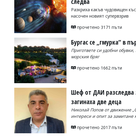
следва
Коментарите
Разкриха какъв чудовищен къс
под
насочен новият супервзрив
статиите
се
прочетено 3171 пъти
въвеждат
от
читателите
Бургас се „гмурка” в п
и
Пригответе си удобни обувки, 
редакцията
не
морския бряг
носи
отговорност
прочетено 1662 пъти
за
тях!
Ако
откриете
Шеф от ДАИ разследва 
обиден
за
загинаха две деца
вас
Николай Попов от движение „С
коментар,
моля
интереси и опит за замитане 
сигнализирайте
ни!
прочетено 2017 пъти