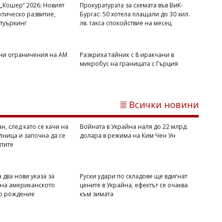
„Кошер“ 2026: Новият
Прокуратурата за схемата във ВиК-
ктическо развитие,
Бургас: 50 хотела плащали до 30 хил.
туъркинг
лв. такса спокойствие на месец
ни ограничения на АМ
Разкриха тайник с 8 иракчани в
микробус на границата с Гърция
Димитър КИРЯКОВ
Слънчев бряг се пръска по шевовете:
Хотелите са пълни на 100%
Всички новини
н, след като се качи на
Войната в Украйна наля до 22 млрд.
лница и започна да се
долара в режима на Ким Чен Ун
нтите
 два нови указа за
Руски удари по складове ще вдигнат
 на американското
цените в Украйна, ефектът се очаква
по рождение
към зимата