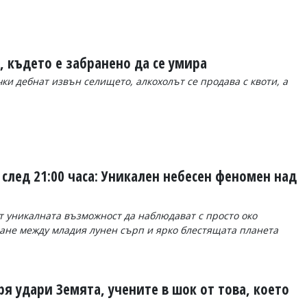
а, където е забранено да се умира
и дебнат извън селището, алкохолът се продава с квоти, а
след 21:00 часа: Уникален небесен феномен над
т уникалната възможност да наблюдават с просто око
ане между младия лунен сърп и ярко блестящата планета
я удари Земята, учените в шок от това, което