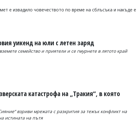
мет е извадило човечеството по време на сблъсъка и накъде е
ървия уикенд на юли с летен заряд
вземете семейство и приятели и се гмурнете в лятото край
зверската катастрофа на „Тракия“, в която
ияние“ взриви мрежата с разкрития за тежък конфликт на
на истината на пътя