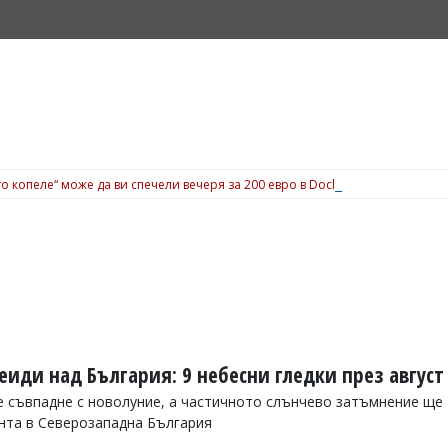
о копеле“ може да ви спечели вечеря за 200 евро в Dock 5, вижте подробн
иди над България: 9 небесни гледки през август
 съвпадне с новолуние, а частичното слънчево затъмнение ще
онта в Северозападна България