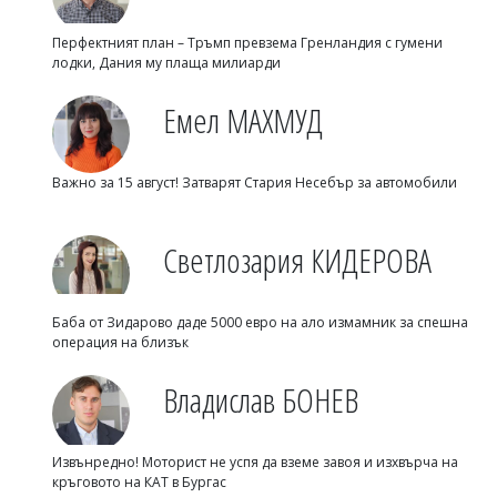
Перфектният план – Тръмп превзема Гренландия с гумени
лодки, Дания му плаща милиарди
Емел МАХМУД
Важно за 15 август! Затварят Стария Несебър за автомобили
Светлозария КИДЕРОВА
Баба от Зидарово даде 5000 евро на ало измамник за спешна
операция на близък
Владислав БОНЕВ
Извънредно! Моторист не успя да вземе завоя и изхвърча на
кръговото на КАТ в Бургас