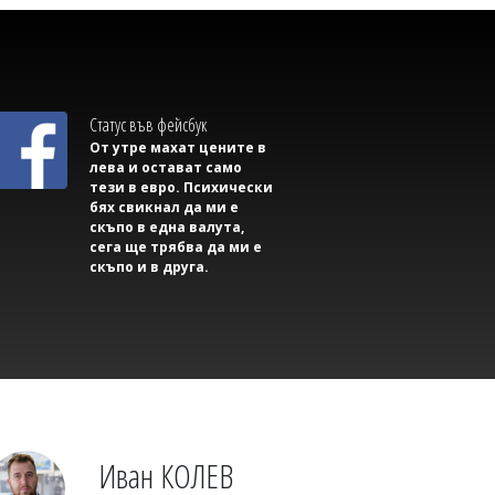
Димитър КИРЯКОВ
След „Одисея“ всички искат да
посетят този малък остров край
Сицилия
Статус във фейсбук
От утре махат цените в
лева и остават само
тези в евро. Психически
бях свикнал да ми е
скъпо в една валута,
сега ще трябва да ми е
скъпо и в друга.
Емел МАХМУД
Внимание! 4 дни ограничения на АМ
"Тракия"
Иван КОЛЕВ