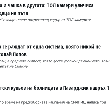
а и чашка в другата: ТОЛ камери уличиха
деца на пътя
“ извади наяве потресаващ кадър от ТОЛ камерите
 се раждат от една система, която никой не
колай Попов
оти, е средната скорост, която доста успокои движението. Този
дерът на Сияние
тски кувьоз на болницата в Пазарджик навръх 1
по време на предизборната кампания на СИЯНИЕ, написа той