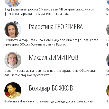
Зад фалшивия профил С.Иванов във ФБ се крие старшина от
Е
фрегатата „Дръзки” на IV дивизион към ВМС
м
Радостина ГЕОРГИЕВА
Личност на годината 2024: Номинация за Ина Агафонова, която
С
превърна 600 дка бунище в рая на Бургас
ф
Михаил ДИМИТРОВ
Съветник иска да направи секс парти в сградата на Общината,
С
плаши със съд, ако му откажат
г
Божидар БОЖКОВ
Войната в Иран има потенциал да доведе до световна криза
З