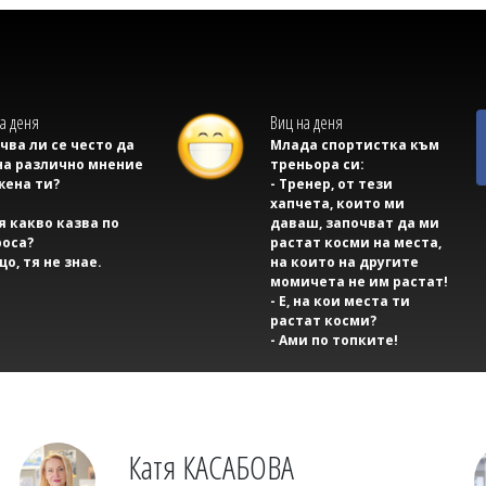
а деня
Виц на деня
учва ли се често да
Млада спортистка към
на различно мнение
треньора си:
жена ти?
- Тренер, от тези
хапчета, които ми
тя какво казва по
даваш, започват да ми
оса?
растат косми на места,
що, тя не знае.
на които на другите
момичета не им растат!
- Е, на кои места ти
растат косми?
- Ами по топките!
Катя КАСАБОВА