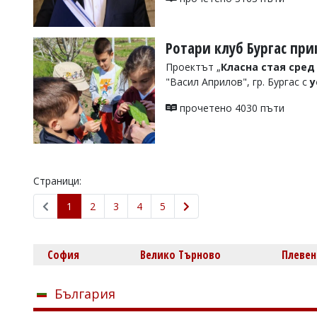
Ротари клуб Бургас при
Проектът „
Класна стая сред
"Васил Априлов", гр. Бургас с
у
прочетено 4030 пъти
Страници:
1
2
3
4
5
София
Велико Търново
Плевен
България