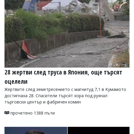
УКРАЙНА
СПОРТ
РАЗСЛЕДВАНЕ
БИЗНЕС
ЮГ
Управители:
Веселин
Василев,
28 жертви след труса в Япония, още търсят
email:
v.vasilev@flagman.bg
оцелели
Катя
Касабова,
Жертвите след земетресението с магнитуд 7,1 в Кумамото
еmail:
k.kassabova@flagman.bg
достигнаха 28. Спасители търсят хора под рухнал
търговски център и фабричен комин
Главен
редактор:
прочетено 1388 пъти
Иван
Колев,
email:
office@flagman.bg