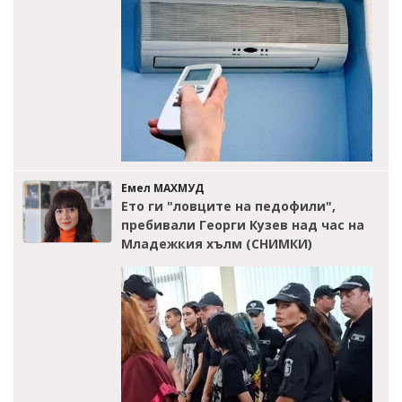
Емел МАХМУД
Ето ги "ловците на педофили",
пребивали Георги Кузев над час на
Младежкия хълм (СНИМКИ)