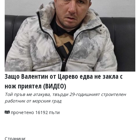
Защо Валентин от Царево едва не закла с
нож приятел (ВИДЕО)
Той пръв ме атакува, твърди 29-годишният строителен
работник от морския град
прочетено 16192 пъти
Страници: