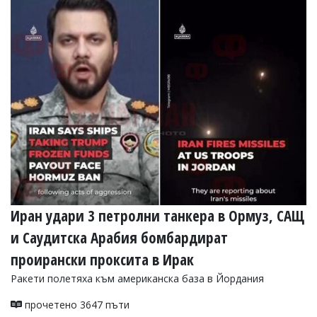
Коментарите
под
статиите
се
въвеждат
от
читателите
и
редакцията
не
носи
отговорност
за
тях!
Ако
откриете
Иран удари 3 петролни танкера в Ормуз, САЩ
обиден
за
и Саудитска Арабия бомбардират
вас
проирански проксита в Ирак
коментар,
моля
Ракети полетяха към американска база в Йордания
сигнализирайте
ни!
прочетено 3647 пъти