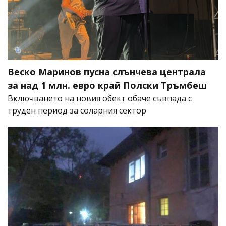
Веско Маринов пусна слънчева централа
за над 1 млн. евро край Полски Тръмбеш
Включването на новия обект обаче съвпада с
труден период за соларния сектор