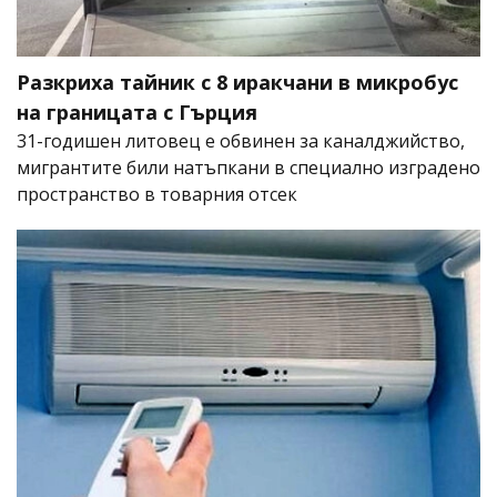
Разкриха тайник с 8 иракчани в микробус
на границата с Гърция
31-годишен литовец е обвинен за каналджийство,
мигрантите били натъпкани в специално изградено
пространство в товарния отсек