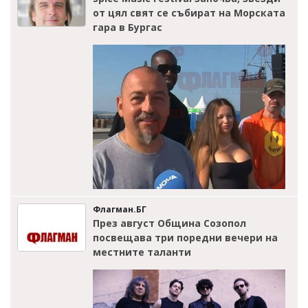
от цял свят се събират на Морската
гара в Бургас
Флагман.БГ
През август Община Созопол
посвещава три поредни вечери на
местните таланти