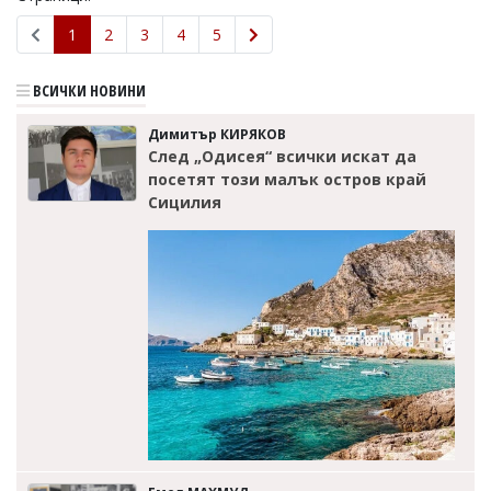
1
2
3
4
5
ВСИЧКИ НОВИНИ
Димитър КИРЯКОВ
След „Одисея“ всички искат да
посетят този малък остров край
Сицилия