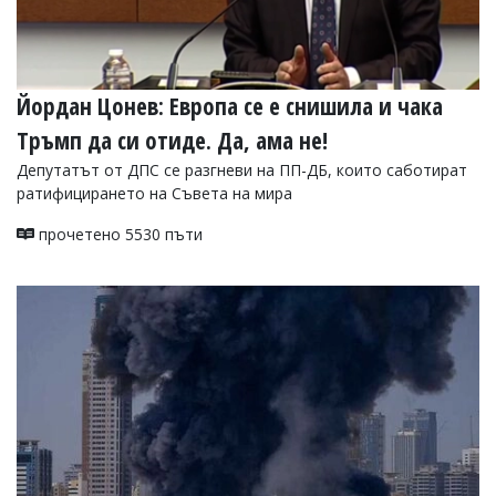
Йордан Цонев: Европа се е снишила и чака
Тръмп да си отиде. Да, ама не!
Депутатът от ДПС се разгневи на ПП-ДБ, които саботират
ратифицирането на Съвета на мира
прочетено 5530 пъти