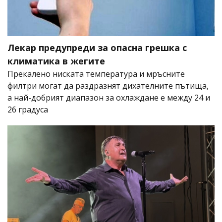
Лекар предупреди за опасна грешка с
климатика в жегите
Прекалено ниската температура и мръсните
филтри могат да раздразнят дихателните пътища,
а най-добрият диапазон за охлаждане е между 24 и
26 градуса