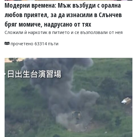
Модерни времена: Мъж възбуди с орална
любов приятел, за да изнасили в Слънчев
бряг момиче, надрусано от тях
Сложили ѝ наркотик в питието и се възползвали от нея
прочетено 63314 пъти