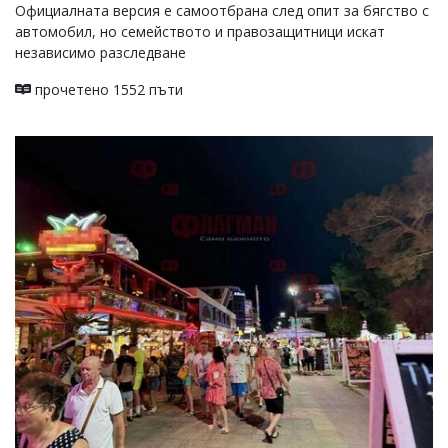
Официалната версия е самоотбрана след опит за бягство с
автомобил, но семейството и правозащитници искат
независимо разследване
прочетено 1552 пъти