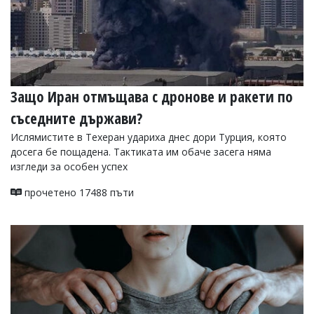
Защо Иран отмъщава с дронове и ракети по
съседните държави?
Ислямистите в Техеран удариха днес дори Турция, която
досега бе пощадена. Тактиката им обаче засега няма
изгледи за особен успех
прочетено 17488 пъти