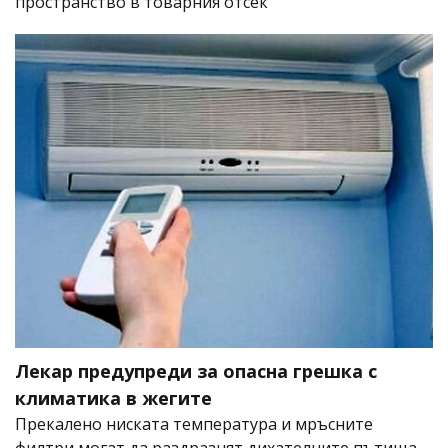
пространство в товарния отсек
Лекар предупреди за опасна грешка с
климатика в жегите
Прекалено ниската температура и мръсните
филтри могат да раздразнят дихателните пътища,