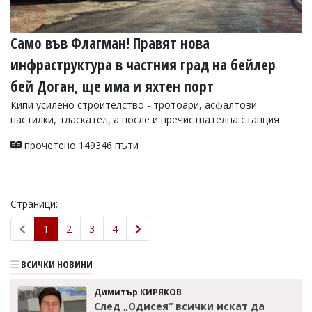
Само във Флагман! Правят нова
инфраструктура в частния град на бейлер
бей Доган, ще има и яхтен порт
Кипи усилено строителство - тротоари, асфалтови
настилки, тласкател, а после и пречиствателна станция
прочетено 149346 пъти
Страници:
1
2
3
4
ВСИЧКИ НОВИНИ
Димитър КИРЯКОВ
След „Одисея“ всички искат да