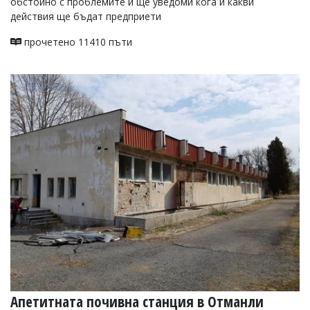
обстойно с проблемите и ще уведоми кога и какви
действия ще бъдат предприети
прочетено 11410 пъти
Апетитната почивна станция в Отманли