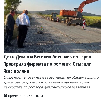
УКРАЙНА
СПОРТ
РАЗСЛЕДВАНЕ
БИЗНЕС
ЮГ
Управители:
Веселин
Василев,
Дико Диков и Веселин Анестиев на терен:
email:
v.vasilev@flagman.bg
Провериха фирмата по ремонта Отманли -
Катя
Касабова,
Ясна поляна
еmail:
k.kassabova@flagman.bg
Областният управител и заместникът му обходиха цялото
Главен
трасе, разговаряха с изпълнителя и провериха дали
редактор:
дейностите по договора действително се извършват
Иван
Колев,
прочетено 2571 пъти
email:
office@flagman.bg