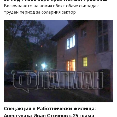
Включването на новия обект обаче съвпада с
труден период за соларния сектор
Спецакция в Работнически жилища:
Арестуваха Иван Стоянов с 25 грама