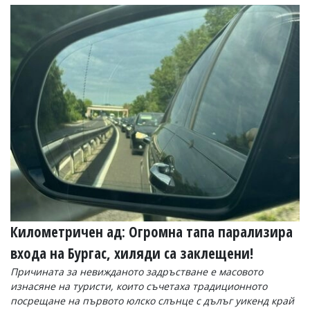
Коментарите
под
статиите
се
въвеждат
от
читателите
и
редакцията
не
носи
отговорност
за
тях!
Ако
откриете
обиден
за
Километричен ад: Огромна тапа парализира
вас
входа на Бургас, хиляди са заклещени!
коментар,
моля
Причината за невижданото задръстване е масовото
сигнализирайте
изнасяне на туристи, които съчетаха традиционното
ни!
посрещане на първото юлско слънце с дълъг уикенд край