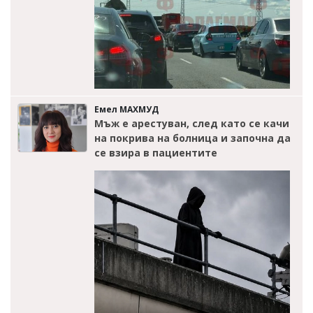
Емел МАХМУД
Мъж е арестуван, след като се качи
на покрива на болница и започна да
се взира в пациентите