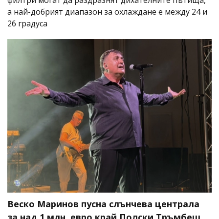
а най-добрият диапазон за охлаждане е между 24 и
26 градуса
Веско Маринов пусна слънчева централа
за над 1 млн. евро край Полски Тръмбеш