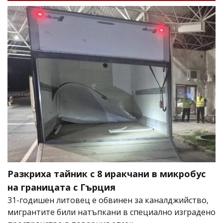
Разкриха тайник с 8 иракчани в микробус
на границата с Гърция
31-годишен литовец е обвинен за каналджийство,
мигрантите били натъпкани в специално изградено