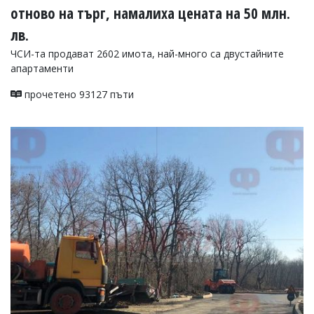
отново на търг, намалиха цената на 50 млн.
лв.
ЧСИ-та продават 2602 имота, най-много са двустайните
апартаменти
прочетено 93127 пъти