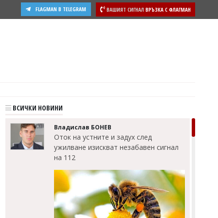
FLAGMAN В TELEGRAM
ВАШИЯТ СИГНАЛ
ВРЪЗКА С ФЛАГМАН
ости
ВСИЧКИ НОВИНИ
Владислав БОНЕВ
Оток на устните и задух след
ужилване изискват незабавен сигнал
на 112