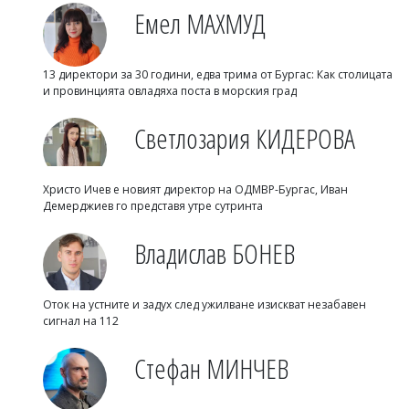
Емел МАХМУД
13 директори за 30 години, едва трима от Бургас: Как столицата
и провинцията овладяха поста в морския град
Светлозария КИДЕРОВА
Христо Ичев е новият директор на ОДМВР-Бургас, Иван
Демерджиев го представя утре сутринта
Владислав БОНЕВ
Оток на устните и задух след ужилване изискват незабавен
сигнал на 112
Стефан МИНЧЕВ