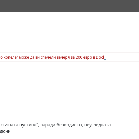
о копеле“ може да ви спечели вечеря за 200 евро в Dock 5, вижте подробн
о
ясъчната пустиня", заради безводието, неугледната
 дюни