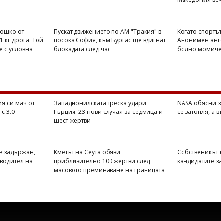
Тошко от
Пускат движението по АМ "Тракия" в
Когато спортът
1 кг дрога. Той
посока София, към Бургас ще вдигнат
Анонимен анге
е с условна
блокадата след час
болно момиче 
я си мач от
Западнонилската треска удари
NASA обясни з
с 3:0
Гърция: 23 нови случая за седмица и
се затопля, а 
шест жертви
е задържан,
Кметът на Сеута обяви
Собственикът н
оводител на
приблизително 100 жертви след
кандидатите з
масовото преминаване на границата