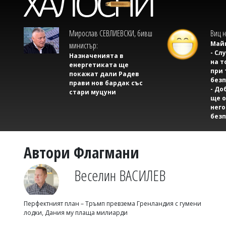
Мирослав СЕВЛИЕВСКИ, бивш
Виц н
Майк
министър:
- Сл
Назначенията в
на т
енергетиката ще
при 
покажат дали Радев
безп
прави нов бардак със
- До
стари муцуни
ще о
него
безп
Автори Флагмани
Веселин ВАСИЛЕВ
Перфектният план – Тръмп превзема Гренландия с гумени
лодки, Дания му плаща милиарди