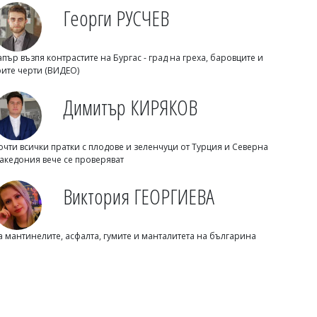
Георги РУСЧЕВ
апър възпя контрастите на Бургас - град на греха, баровците и
рите черти (ВИДЕО)
Димитър КИРЯКОВ
Михаил ДИМИТРОВ
очти всички пратки с плодове и зеленчуци от Турция и Северна
Почина известен неврохирург
акедония вече се проверяват
Виктория ГЕОРГИЕВА
а мантинелите, асфалта, гумите и манталитета на българина