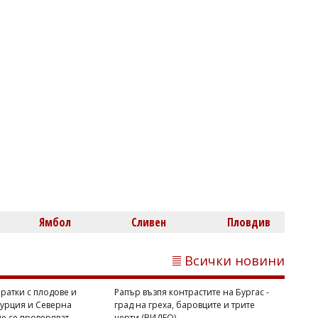
Западнонилската треска удари Гърция:
23 нови случая за седмица и шест
жертви
Димитър КИРЯКОВ
Ямбол
Сливен
Пловдив
Седем сигнала за прекаляване с
кафето
Всички новини
ратки с плодове и
Рапър възпя контрастите на Бургас -
Турция и Северна
град на греха, баровците и трите
е се проверяват
черти (ВИДЕО)