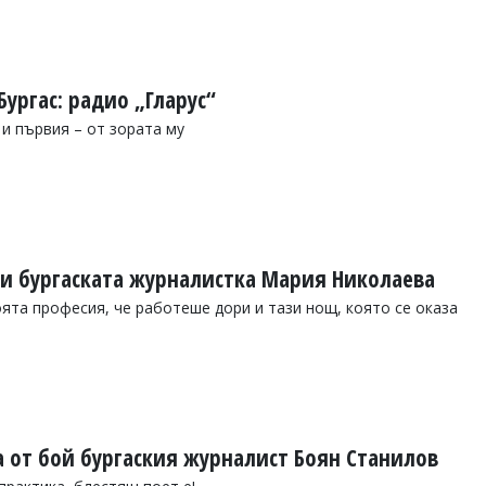
Бургас: радио „Гларус“
и първия – от зората му
 ни бургаската журналистка Мария Николаева
оята професия, че работеше дори и тази нощ, която се оказа
а от бой бургаския журналист Боян Станилов