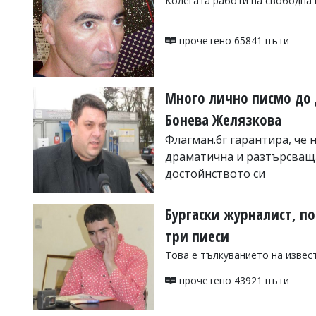
Колегата работи на свободна 
Коментарите
под
прочетено 65841 пъти
статиите
се
въвеждат
от
читателите
Много лично писмо до 
и
Бонева Желязкова
редакцията
не
Флагман.бг гарантира, че н
носи
отговорност
драматична и разтърсващ
за
достойнството си
тях!
Ако
прочетено 111047 пъти
откриете
Бургаски журналист, п
обиден
за
три пиеси
вас
Това е тълкуванието на извест
коментар,
моля
прочетено 43921 пъти
сигнализирайте
ни!