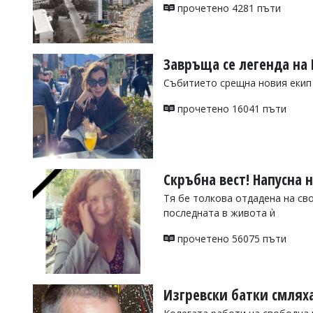
УКРАЙНА
прочетено 4281 пъти
СПОРТ
РАЗСЛЕДВАНЕ
Завръща се легенда на 
БИЗНЕС
Събитието срещна новия екип 
ЮГ
прочетено 16041 пъти
Управители:
Веселин
Василев,
email:
Скръбна вест! Напусна
v.vasilev@flagman.bg
Катя
Тя бе толкова отдадена на св
Касабова,
последната в живота ѝ
еmail:
k.kassabova@flagman.bg
прочетено 56075 пъти
Главен
редактор:
Иван
Колев,
email:
Изгревски батки смлях
office@flagman.bg