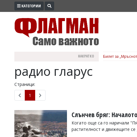
КАТЕГОРИИ
ПРОМО
ЗОНА
ИЗБОРИ
2026
ПРАКТИЧНО
НАКРАТКО
Билет за „Мръснот
КУЛТУРА
радио гларус
ЗДРАВЕ
ПОЛИТИКА
Страници:
ОБЩИНИ
1
ОБЩЕСТВО
ЛАЙФСТАЙЛ
Слънчев бряг: Началот
ВОЙНАТА
Когато още са го наричали "П
растителност и движещите се
В