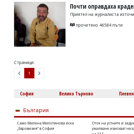
Почти оправдаха краде
Приятел на журналиста източи
прочетено 46584 пъти
Страници:
1
София
Велико Търново
Плевен
България
Само Милена Милотинова иска
Оток на устните и задух
„Евровизия“ в София
ужилване изискват нез
на 112