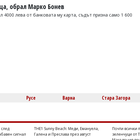
ца, обрал Марко Бонев
л 4000 лева от банковата му карта, съдът призна само 1 600
Русе
Варна
Стара Загора
 след
THE1 Sunny Beach: Меди, Емануела,
Почти всички п
абавен сигнал
Галена и Преслава през август
зеленчуци от 
Македония веч