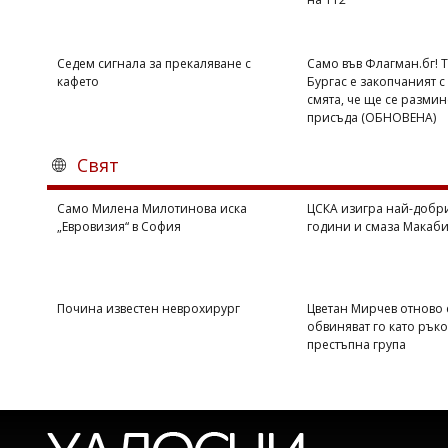
Седем сигнала за прекаляване с
Само във Флагман.бг! 
кафето
Бургас е закопчаният с 
смята, че ще се размин
присъда (ОБНОВЕНА)
Свят
Само Милена Милотинова иска
ЦСКА изигра най-добри
„Евровизия“ в София
години и смаза Макаби 
Почина известен неврохирург
Цветан Мирчев отново 
обвиняват го като рък
престъпна група