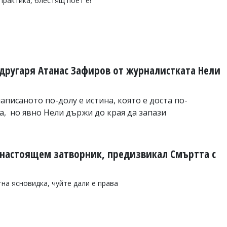
практика, блестящ поет е!
другаря Атанас Зафиров от журналистката Нели
аписаното по-долу е истина, която е доста по-
а,
но явно Нели държи до края да запази
онастоящем затворник, предизвикал Смъртта с
на ясновидка, чуйте дали е права