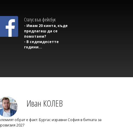
Михаил ДИМИТРОВ
NASA обясни защо почвата на Марс
Статус във фейсбук
се затопля, а въздухът остава леден
- Имам 20 кинта, къде
предлагаш да се
помотаем?
- В седемдесетте
години...
Михаил ДИМИТРОВ
Иван КОЛЕВ
10 тийнейджъри задържани, петима
обвинени за убийството на Георги в
Пловдив
олемият обрат е факт: Бургас изравни София в битката за
вровизия 2027