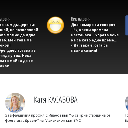
а деня
Виц на деня
а към дъщеря си:
Два комара си говорят:
ушай, не позволявай
- Ех, какви времена
ова момче да идва
настанаха... хората вече
теб. Мен това ме
не са като едно време...
окои!
- Да, така е, сега са
бре, днес тогава аз
пълна химия!
тида у тях. Нека
вата майка да се
окои.
Катя КАСАБОВА
Зад фалшивия профил С.Иванов във ФБ се крие старшина от
Г
фрегатата „Дръзки” на IV дивизион към ВМС
Е