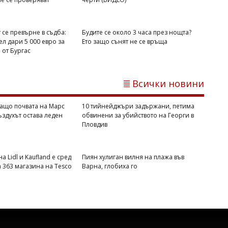
 се превърне в съдба:
Будите се около 3 часа през нощта?
л дари 5 000 евро за
Ето защо сънят не се връща
от Бургас
Михаил ДИМИТРОВ
Всички новини
Пускат движението по АМ "Тракия" в
посока София, към Бургас ще вдигнат
ащо почвата на Марс
10 тийнейджъри задържани, петима
блокадата след час
въздухът остава леден
обвинени за убийството на Георги в
Пловдив
а Lidl и Kaufland е сред
Пиян хулиган вилня на плажа във
а 363 магазина на Tesco
Варна, глобиха го