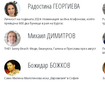
Радостина ГЕОРГИЕВА
Личност на годината 2024: Номинация за Ина Агафонова, която
Р
превърна 600 дка бунище в рая на Бургас
т
Михаил ДИМИТРОВ
THE1 Sunny Beach: Меди, Емануела, Галена и Преслава през август
П
М
Божидар БОЖКОВ
Само Милена Милотинова иска „Евровизия“ в София
З