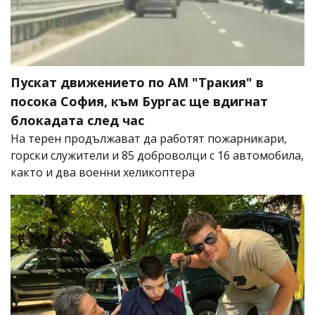
Пускат движението по АМ "Тракия" в
посока София, към Бургас ще вдигнат
блокадата след час
На терен продължават да работят пожарникари,
горски служители и 85 доброволци с 16 автомобила,
както и два военни хеликоптера