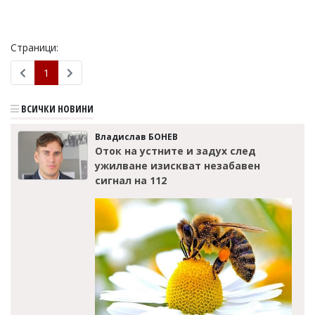
Коментарите
под
статиите
Страници:
се
въвеждат
1
от
читателите
и
ВСИЧКИ НОВИНИ
редакцията
не
Владислав БОНЕВ
носи
Оток на устните и задух след
отговорност
ужилване изискват незабавен
за
сигнал на 112
тях!
Ако
откриете
обиден
за
вас
коментар,
моля
сигнализирайте
ни!