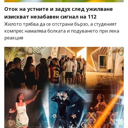
Оток на устните и задух след ужилване
изискват незабавен сигнал на 112
Жилото трябва да се отстрани бързо, а студеният
компрес намалява болката и подуването при лека
реакция