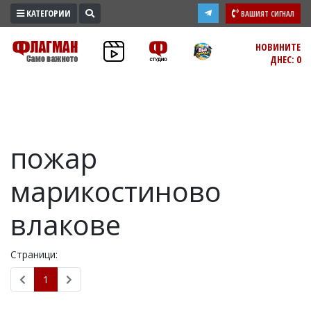
КАТЕГОРИИ
ВАШИЯТ СИГНАЛ
ПРОМО
НОВИНИТЕ
ДНЕС: 0
ЗОНА
ИЗБОРИ
2026
ПРАКТИЧНО
пожар
КУЛТУРА
ЗДРАВЕ
марикостиново
ПОЛИТИКА
ОБЩИНИ
влакове
ОБЩЕСТВО
ЛАЙФСТАЙЛ
Страници:
ВОЙНАТА
1
В