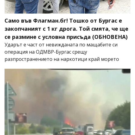
Само във Флагман.бг! Тошко от Бургас е
закопчаният с 1 кг дрога. Той смята, че ще
се размине с условна присъда (ОБНОВЕНА)
Ударът е част от невижданата по мащабите си
операция на ОДМВР-Бургас срещу
разпространението на наркотици край морето