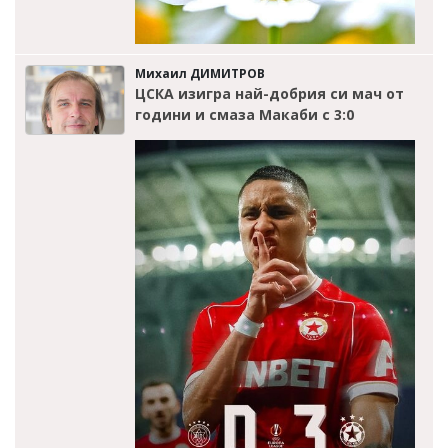
Михаил ДИМИТРОВ
ЦСКА изигра най-добрия си мач от
години и смаза Макаби с 3:0