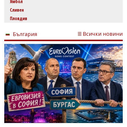
Ямбол
Сливен
Пловдив
Всички новини
България