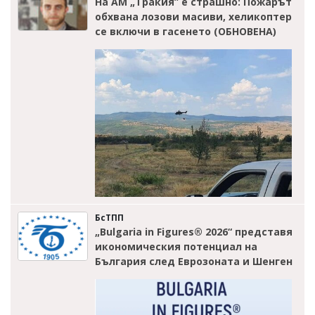
На АМ „Тракия” е страшно: Пожарът
обхвана лозови масиви, хеликоптер
се включи в гасенето (ОБНОВЕНА)
БсТПП
„Bulgaria in Figures® 2026“ представя
икономическия потенциал на
България след Еврозоната и Шенген