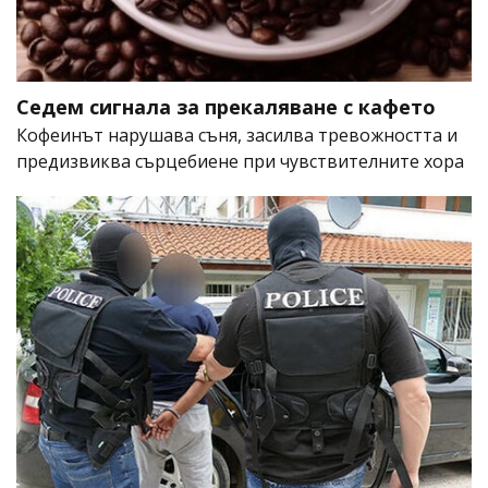
Седем сигнала за прекаляване с кафето
Кофеинът нарушава съня, засилва тревожността и
предизвиква сърцебиене при чувствителните хора