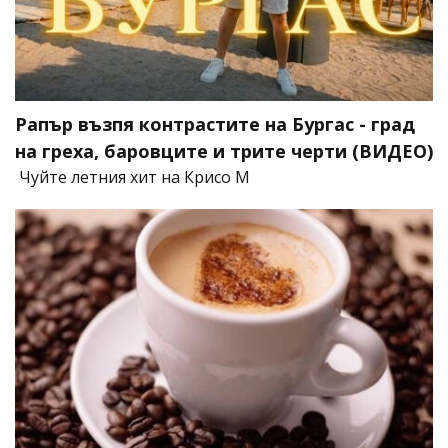
Рапър възпя контрастите на Бургас - град
на греха, баровците и трите черти (ВИДЕО)
Чуйте летния хит на Крисо М