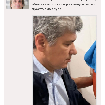
обвиняват го като ръководител на
престъпна група