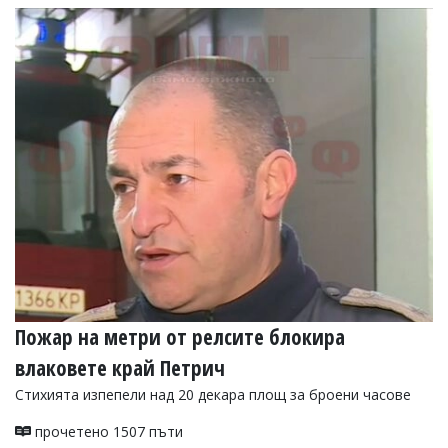
УКРАЙНА
СПОРТ
РАЗСЛЕДВАНЕ
БИЗНЕС
ЮГ
Управители:
Веселин
Василев,
email:
v.vasilev@flagman.bg
Катя
Касабова,
еmail:
k.kassabova@flagman.bg
Пожар на метри от релсите блокира
Главен
редактор:
влаковете край Петрич
Иван
Стихията изпепели над 20 декара площ за броени часове
Колев,
email:
прочетено 1507 пъти
office@flagman.bg