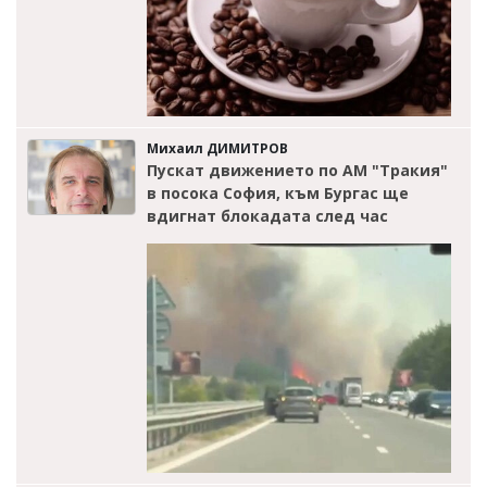
Михаил ДИМИТРОВ
Пускат движението по АМ "Тракия"
в посока София, към Бургас ще
вдигнат блокадата след час