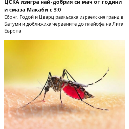
ЦСКА изигра най-добрия си мач от години
и смаза Макаби с 3:0
Ебонг, Годой и Цварц разкъсаха израелския гранд в
Батуми и доближиха червените до плейофа на Лига
Европа