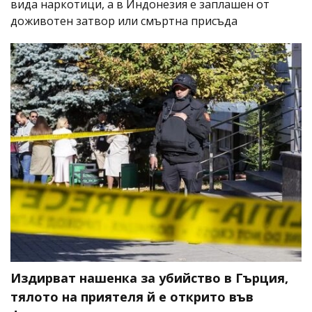
вида наркотици, а в Индонезия е заплашен от
доживотен затвор или смъртна присъда
Издирват нашенка за убийство в Гърция,
тялото на приятеля й е открито във