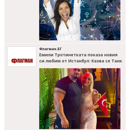
Флагман.БГ
Емили Тротинетката показа новия
си любим от Истанбул: Казва се Танк