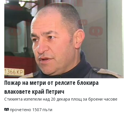
УКРАЙНА
СПОРТ
РАЗСЛЕДВАНЕ
БИЗНЕС
ЮГ
Управители:
Веселин
Василев,
email:
v.vasilev@flagman.bg
Катя
Пожар на метри от релсите блокира
Касабова,
еmail:
k.kassabova@flagman.bg
влаковете край Петрич
Главен
Стихията изпепели над 20 декара площ за броени часове
редактор:
Иван
прочетено 1507 пъти
Колев,
email:
office@flagman.bg