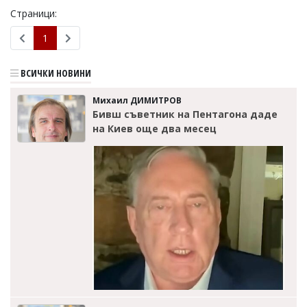
Страници:
Коментарите
под
1
статиите
се
въвеждат
ВСИЧКИ НОВИНИ
от
читателите
Михаил ДИМИТРОВ
и
Бивш съветник на Пентагона даде
редакцията
не
на Киев още два месец
носи
отговорност
за
тях!
Ако
откриете
обиден
за
вас
коментар,
моля
сигнализирайте
ни!