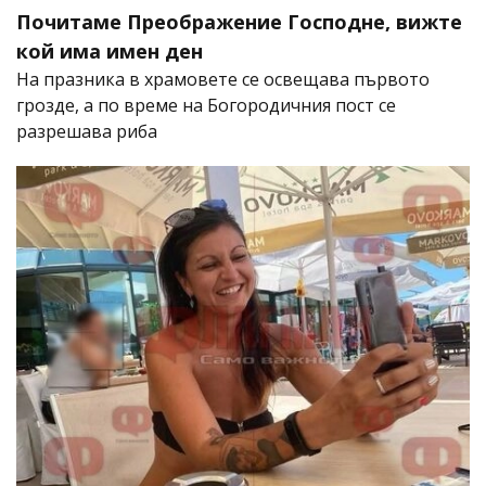
Почитаме Преображение Господне, вижте
кой има имен ден
На празника в храмовете се освещава първото
грозде, а по време на Богородичния пост се
разрешава риба