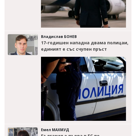
Владислав БОНЕВ
17-годишен нападна двама полицаи,
единият е със счупен пръст
Емел МАХМУД
България е първа в ЕС по