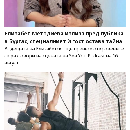
Елизабет Методиева излиза пред публика
в Бургас, специалният ѝ гост остава тайна
Водещата на Елизабетско ще пренесе откровените
си разговори на сцената на Sea You Podcast на 16
август