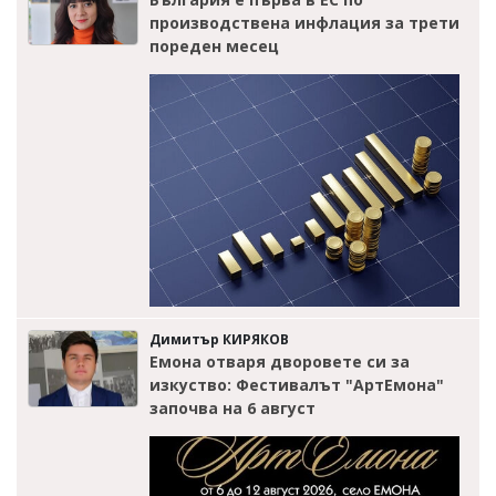
производствена инфлация за трети
пореден месец
Димитър КИРЯКОВ
Емона отваря дворовете си за
изкуство: Фестивалът "АртЕмона"
започва на 6 август