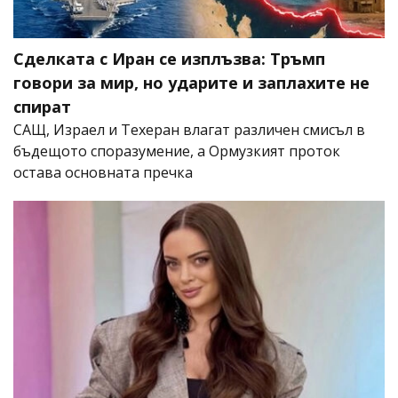
Сделката с Иран се изплъзва: Тръмп
говори за мир, но ударите и заплахите не
спират
САЩ, Израел и Техеран влагат различен смисъл в
бъдещото споразумение, а Ормузкият проток
остава основната пречка