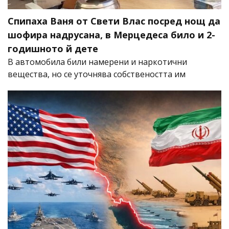
Спипаха Ваня от Свети Влас посред нощ да
шофира надрусана, в Мерцедеса било и 2-
годишното й дете
В автомобила били намерени и наркотични
вещества, но се уточнява собствеността им