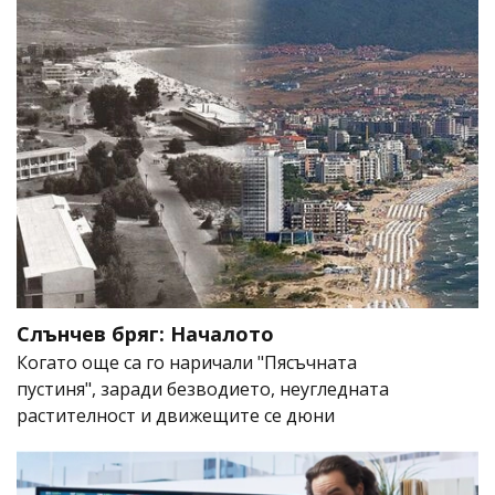
Слънчев бряг: Началото
Когато още са го наричали "Пясъчната
пустиня", заради безводието, неугледната
растителност и движещите се дюни