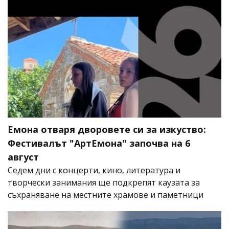
Емона отваря дворовете си за изкуство:
Фестивалът "АртЕмона" започва на 6
август
Седем дни с концерти, кино, литература и
творчески занимания ще подкрепят каузата за
съхраняване на местните храмове и паметници