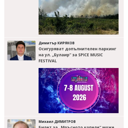
Димитър КИРЯКОВ
Осигуряват допълнителен паркинг
на ул. „Булаир“ за SPICE MUSIC
FESTIVAL
Михаил ДИМИТРОВ
Билет за „Мръсното копеле“ може