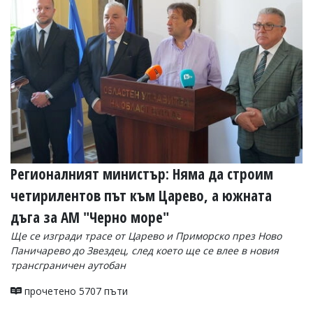
УКРАЙНА
СПОРТ
РАЗСЛЕДВАНЕ
БИЗНЕС
ЮГ
Управители:
Веселин
Василев,
email:
Регионалният министър: Няма да строим
v.vasilev@flagman.bg
Катя
четирилентов път към Царево, а южната
Касабова,
дъга за АМ "Черно море"
еmail:
k.kassabova@flagman.bg
Ще се изгради трасе от Царево и Приморско през Ново
Главен
Паничарево до Звездец, след което ще се влее в новия
редактор:
трансграничен аутобан
Иван
Колев,
email:
прочетено 5707 пъти
office@flagman.bg