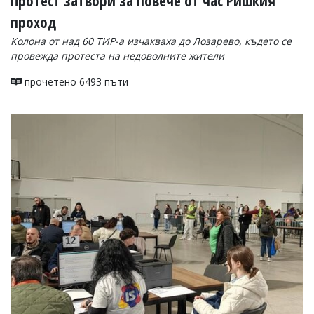
Протест затвори за повече от час Ришкия
проход
Колона от над 60 ТИР-а изчакваха до Лозарево, където се
провежда протеста на недоволните жители
прочетено 6493 пъти