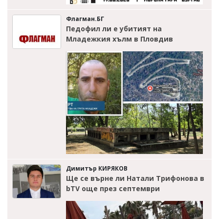
Флагман.БГ
Педофил ли е убитият на
Младежкия хълм в Пловдив
Димитър КИРЯКОВ
Ще се върне ли Натали Трифонова в
bTV още през септември