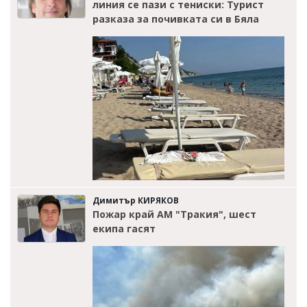
линия се пази с тениски: Турист
разказа за почивката си в Бяла
Димитър КИРЯКОВ
Пожар край АМ "Тракия", шест
екипа гасят