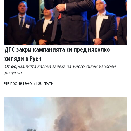
ДПС закри кампанията си пред няколко
хиляди в Руен
От формацията дадоха заявка за много силен изборен
резултат
прочетено 7100 пъти