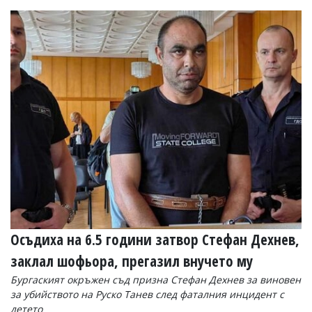
Коментарите
под
статиите
се
въвеждат
от
читателите
и
редакцията
не
носи
отговорност
за
тях!
Ако
откриете
обиден
за
Осъдиха на 6.5 години затвор Стефан Дехнев,
вас
коментар,
заклал шофьора, прегазил внучето му
моля
сигнализирайте
Бургаският окръжен съд призна Стефан Дехнев за виновен
ни!
за убийството на Руско Танев след фаталния инцидент с
детето