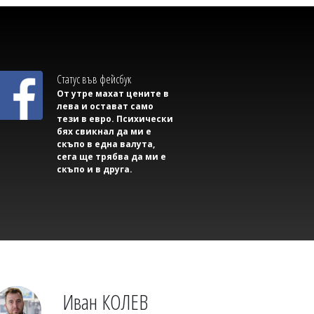
Димитър КИРЯКОВ
България има 679 жилища на 1000
души, но цените продължават да
растат
Статус във фейсбук
От утре махат цените в
лева и остават само
тези в евро. Психически
бях свикнал да ми е
скъпо в една валута,
сега ще трябва да ми е
скъпо и в друга.
Владислав БОНЕВ
Дунав падна до -104 см при Русе,
кораб изпитва затруднения край
Иван КОЛЕВ
Белене