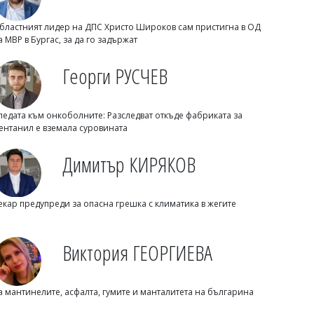
бластният лидер на ДПС Христо Широков сам пристигна в ОД
а МВР в Бургас, за да го задържат
Георги РУСЧЕВ
ледата към онкоболните: Разследват откъде фабриката за
ентанил е вземала суровината
Димитър КИРЯКОВ
Владислав БОНЕВ
НОИ вече допуска и Revolut за
изплащане на обезщетения
екар предупреди за опасна грешка с климатика в жегите
Виктория ГЕОРГИЕВА
а мантинелите, асфалта, гумите и манталитета на българина