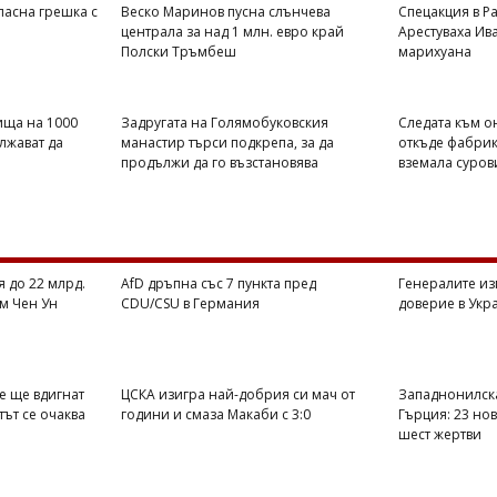
пасна грешка с
Веско Маринов пусна слънчева
Спецакция в Р
централа за над 1 млн. евро край
Арестуваха Ив
Полски Тръмбеш
марихуана
ища на 1000
Задругата на Голямобуковския
Следата към о
лжават да
манастир търси подкрепа, за да
откъде фабрик
продължи да го възстановява
вземала суров
я до 22 млрд.
AfD дръпна със 7 пункта пред
Генералите из
м Чен Ун
CDU/CSU в Германия
доверие в Укр
е ще вдигнат
ЦСКА изигра най-добрия си мач от
Западнонилска
тът се очаква
години и смаза Макаби с 3:0
Гърция: 23 нов
шест жертви