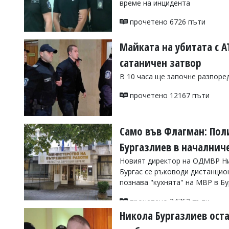
време на инцидента
УКРАЙНА
СПОРТ
прочетено 6726 пъти
РАЗСЛЕДВАНЕ
Майката на убитата с А
БИЗНЕС
сатаничен затвор
ЮГ
В 10 часа ще започне разпоре
Управители:
прочетено 12167 пъти
Веселин
Василев,
email:
Само във Флагман: Пол
v.vasilev@flagman.bg
Катя
Бургазлиев в началниче
Касабова,
еmail:
k.kassabova@flagman.bg
Новият директор на ОДМВР Ни
Бургас се ръководи дистанцио
Главен
познава "кухнята" на МВР в Б
редактор:
Иван
прочетено 24762 пъти
Колев,
email:
Никола Бургазлиев оста
office@flagman.bg