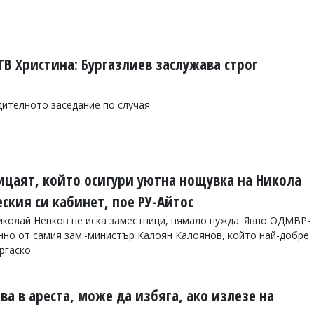
ТВ Христина: Бургазлиев заслужава строг
дителното заседание по случая
ицаят, който осигури уютна нощувка на Никола
ския си кабинет, пое РУ-Айтос
колай Ненков не иска заместници, нямало нужда. Явно ОДМВР-
нно от самия зам.-министър Калоян Калоянов, който най-добре
ургаско
ва в ареста, може да избяга, ако излезе на