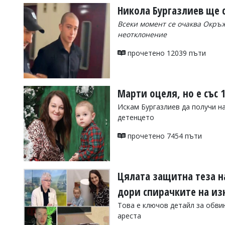
Никола Бургазлиев ще с
Всеки момент се очаква Окръж
неотклонение
прочетено 12039 пъти
Марти оцеля, но е със 
Искам Бургазлиев да получи н
детенцето
прочетено 7454 пъти
Цялата защитна теза на
дори спирачките на из
Това е ключов детайл за обви
ареста