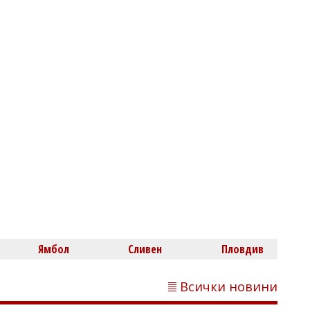
Флагман.БГ
Спецакция в Работнически жилища:
Арестуваха Иван Стоянов с 25 грама
марихуана
Владислав БОНЕВ
AfD дръпна със 7 пункта пред
Ямбол
Сливен
Пловдив
CDU/CSU в Германия
Всички новини