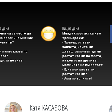
а деня
Виц на деня
учва ли се често да
Млада спортистка към
на различно мнение
треньора си:
жена ти?
- Тренер, от тези
хапчета, които ми
тя какво казва по
даваш, започват да ми
оса?
растат косми на места,
що, тя не знае.
на които на другите
момичета не им растат!
- Е, на кои места ти
растат косми?
- Ами по топките!
Катя КАСАБОВА