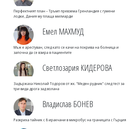
Перфектният план – Тръмп превзема Гренландия с гумени
лодки, Дания му плаща милиарди
Емел МАХМУД
Мъж е арестуван, след като се качи на покрива на болница и
започна да се взира в пациентите
Светлозария КИДЕРОВА
Задържаха Николай Тодоров от жк. "Меден рудник" след тест за
три вида дрога зад волана
Владислав БОНЕВ
Разкриха тайник с 8 иракчани в микробус на границата с Гърция