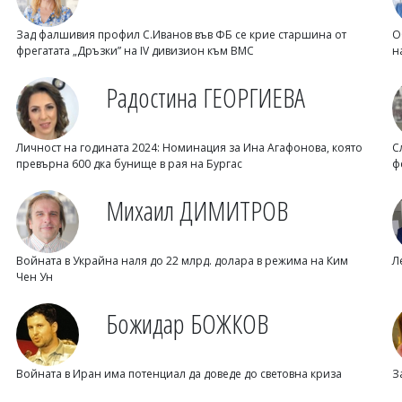
Зад фалшивия профил С.Иванов във ФБ се крие старшина от
О
фрегатата „Дръзки” на IV дивизион към ВМС
н
Радостина ГЕОРГИЕВА
Личност на годината 2024: Номинация за Ина Агафонова, която
С
превърна 600 дка бунище в рая на Бургас
ф
Михаил ДИМИТРОВ
Войната в Украйна наля до 22 млрд. долара в режима на Ким
Л
Чен Ун
Божидар БОЖКОВ
Войната в Иран има потенциал да доведе до световна криза
З