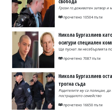
свобода
Коментарите
Грози го доживотен затвор и 
под
статиите
прочетено 10504 пъти
се
въвеждат
от
читателите
Никола Бургазлиев кат
и
осигури специален ком
редакцията
не
Ще пуснат ли несебърлията по
носи
отговорност
прочетено 7087 пъти
за
тях!
Ако
откриете
Никола Бургазлиев оста
обиден
за
трогна съда
вас
Родителите му са полицаи, да 
коментар,
моля
пострадалото семейство
сигнализирайте
ни!
прочетено 16650 пъти