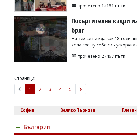
прочетено 14181 пъти
Покъртителни кадри из
бряг
На тях се вижда как 18-годиш
кола срещу себе си - ускорява
прочетено 27467 пъти
Страници:
1
2
3
4
5
София
Велико Търново
Плевен
България