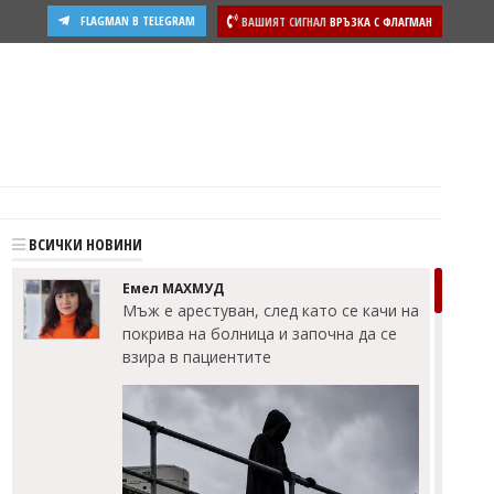
FLAGMAN В TELEGRAM
ВАШИЯТ СИГНАЛ
ВРЪЗКА С ФЛАГМАН
ости
ВСИЧКИ НОВИНИ
Емел МАХМУД
Мъж е арестуван, след като се качи на
покрива на болница и започна да се
взира в пациентите