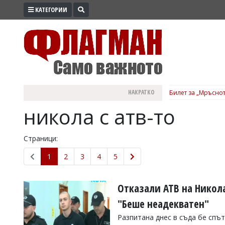
КАТЕГОРИИ
ПРОМО
ЗОНА
ИЗБОРИ
2026
ПРАКТИЧНО
НАКРАТКО
Билет за „Мръснот
КУЛТУРА
никола с атв-то
ЗДРАВЕ
ПОЛИТИКА
Страници:
ОБЩИНИ
1
2
3
4
5
ОБЩЕСТВО
ЛАЙФСТАЙЛ
Отказали АТВ на Никола
ВОЙНАТА
"Беше неадекватен"
В
Разпитана днес в съда бе спъ