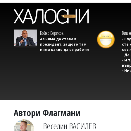
Бойко Борисов
Виц н
Аз няма да ставам
- Сл
президент, защото там
сте 
няма какво да се работи
със 
- Да.
- И 
въпр
- Ни
Автори Флагмани
Веселин ВАСИЛЕВ