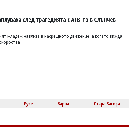
плуваха след трагедията с АТВ-то в Слънчев
ният младеж навлиза в насрещното движение, а когато вижда
 скоростта
Русе
Варна
Стара Загора