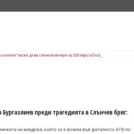
о копеле“ може да ви спечели вечеря за 200 евро в Dock 5, вижте подробн
 Бургазлиев преди трагедията в Слънчев бряг:
тничката на младежа, която се е возила във фаталното АТВ по