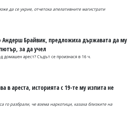
може да се укрие, отчетоха апелативните магистрати
о Андерш Брайвик, предложиха държавата да му
пютър, за да учел
д домашен арест? Съдът се произнася в 16 ч.
ва в ареста, историята с 19-те му изпита не
са го разбрали, че взема наркотици, казаха близките на