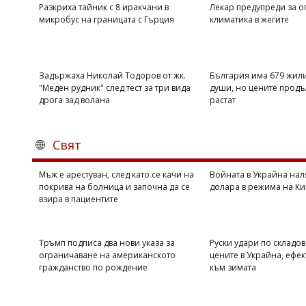
Разкриха тайник с 8 иракчани в
Лекар предупреди за о
микробус на границата с Гърция
климатика в жегите
Задържаха Николай Тодоров от жк.
България има 679 жил
"Меден рудник" след тест за три вида
души, но цените продъ
дрога зад волана
растат
Свят
Мъж е арестуван, след като се качи на
Войната в Украйна нал
покрива на болница и започна да се
долара в режима на Ки
взира в пациентите
Тръмп подписа два нови указа за
Руски удари по складов
ограничаване на американското
цените в Украйна, ефек
гражданство по рождение
към зимата