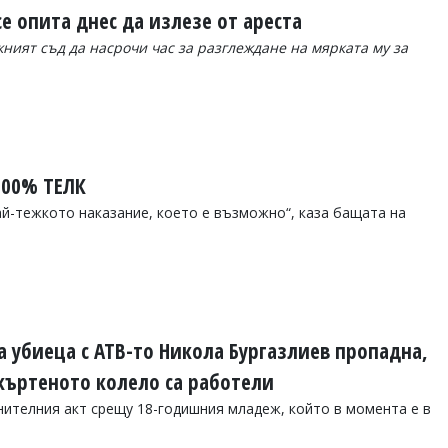
е опита днес да излезе от ареста
ният съд да насрочи час за разглеждане на мярката му за
100% ТЕЛК
ай-тежкото наказание, което е възможно“, каза бащата на
 убиеца с АТВ-то Никола Бургазлиев пропадна,
къртеното колело са работели
нителния акт срещу 18-годишния младеж, който в момента е в