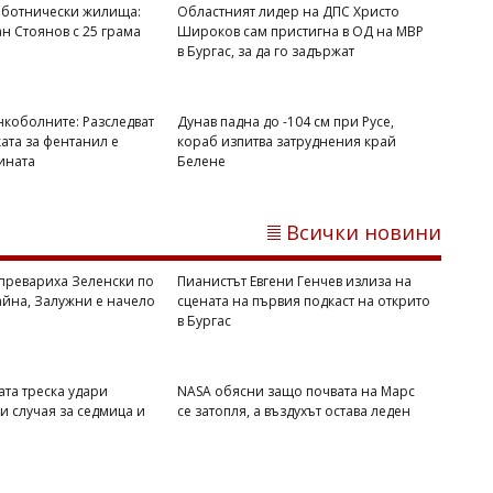
аботнически жилища:
Областният лидер на ДПС Христо
ан Стоянов с 25 грама
Широков сам пристигна в ОД на МВР
в Бургас, за да го задържат
нкоболните: Разследват
Дунав падна до -104 см при Русе,
ата за фентанил е
кораб изпитва затруднения край
ината
Белене
Светлозария КИДЕРОВА
Задържаха Николай Тодоров от жк.
Всички новини
"Меден рудник" след тест за три вида
дрога зад волана
превариха Зеленски по
Пианистът Евгени Генчев излиза на
айна, Залужни е начело
сцената на първия подкаст на открито
в Бургас
та треска удари
NASA обясни защо почвата на Марс
и случая за седмица и
се затопля, а въздухът остава леден