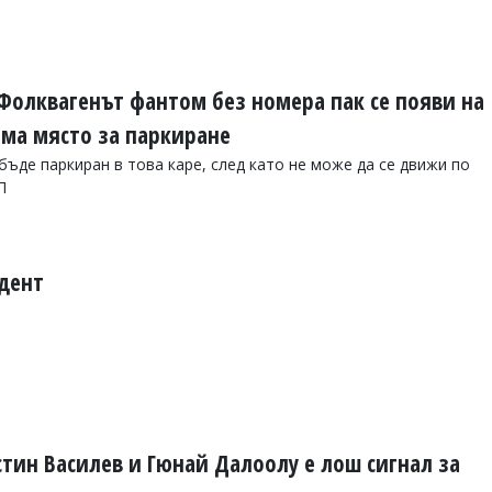
 Фолквагенът фантом без номера пак се появи на
ема място за паркиране
ъде паркиран в това каре, след като не може да се движи по
П
дент
тин Василев и Гюнай Далоолу е лош сигнал за