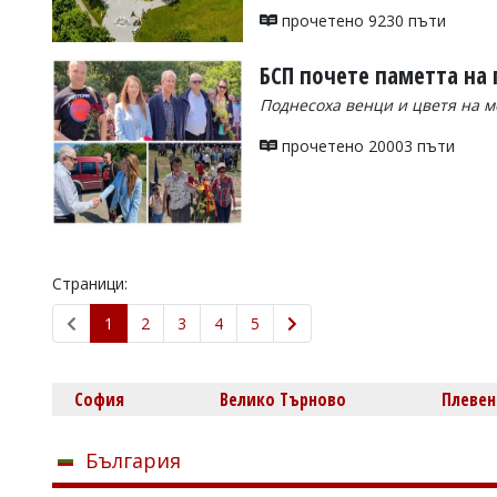
прочетено 9230 пъти
БСП почете паметта на
Поднесоха венци и цветя на 
прочетено 20003 пъти
Страници:
1
2
3
4
5
София
Велико Търново
Плевен
България