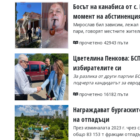
Босът на канабиса от с
момент на абстиненци
Мирослав бил зависим, лежал 
пари, говорят местните жител
прочетено 42943 пъти
Цветелина Пенкова: БСП
избирателите си
За разлика от други партии Б
подчерта кандидатът за евро
прочетено 16182 пъти
Награждават бургаскит
на отпадъци
През изминалата 2023 г. чрез
общо 83 153 т фракции отпад