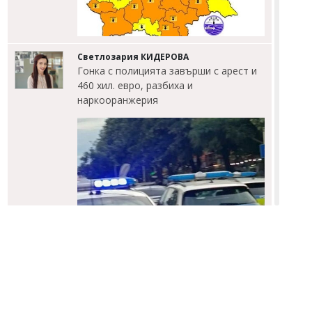
Светлозария КИДЕРОВА
Гонка с полицията завърши с арест и
460 хил. евро, разбиха и
наркооранжерия
Димитър КИРЯКОВ
Имен ден на 8 август: Емил и Емилиан
черпят заради светец, отказал да се