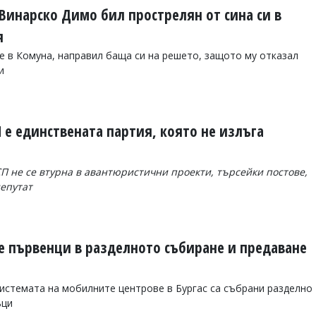
. Винарско Димо бил прострелян от сина си в
я
е в Комуна, направил баща си на решето, защото му отказал
и
 е единствената партия, която не излъга
СП не се втурна в авантюристични проекти, търсейки постове,
депутат
е първенци в разделното събиране и предаване
 системата на мобилните центрове в Бургас са събрани разделно
ъци