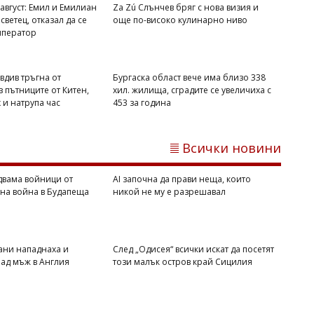
август: Емил и Емилиан
Za Zú Слънчев бряг с нова визия и
светец, отказал да се
още по-високо кулинарно ниво
мператор
вдив тръгна от
Бургаска област вече има близо 338
 пътниците от Китен,
хил. жилища, сградите се увеличиха с
х и натрупа час
453 за година
Димитър КИРЯКОВ
Всички новини
Дунав разкри двама войници от
Втората световна война в Будапеща
двама войници от
AI започна да прави неща, които
вна война в Будапеща
никой не му е разрешавал
ани нападнаха и
След „Одисея“ всички искат да посетят
ад мъж в Англия
този малък остров край Сицилия