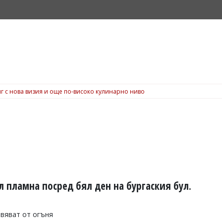
г с нова визия и още по-високо кулинарно ниво
 пламна посред бял ден на бургаския бул.
ивяват от огъня