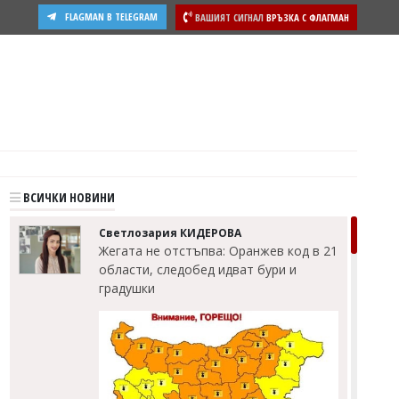
FLAGMAN В TELEGRAM
ВАШИЯТ СИГНАЛ
ВРЪЗКА С ФЛАГМАН
ВСИЧКИ НОВИНИ
Светлозария КИДЕРОВА
Жегата не отстъпва: Оранжев код в 21
области, следобед идват бури и
градушки