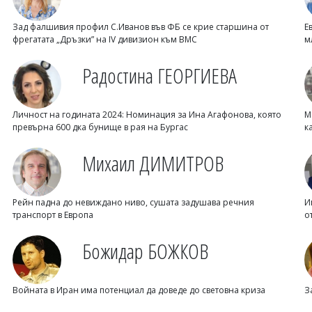
Зад фалшивия профил С.Иванов във ФБ се крие старшина от
Е
фрегатата „Дръзки” на IV дивизион към ВМС
м
Радостина ГЕОРГИЕВА
Личност на годината 2024: Номинация за Ина Агафонова, която
М
превърна 600 дка бунище в рая на Бургас
к
Михаил ДИМИТРОВ
Рейн падна до невиждано ниво, сушата задушава речния
И
транспорт в Европа
о
Божидар БОЖКОВ
Войната в Иран има потенциал да доведе до световна криза
З