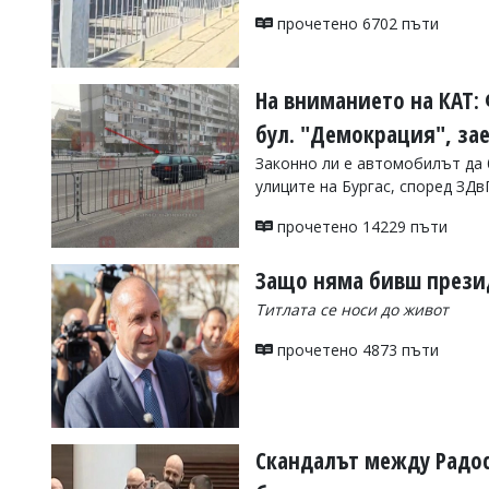
УКРАЙНА
прочетено 6702 пъти
СПОРТ
РАЗСЛЕДВАНЕ
На вниманието на КАТ:
БИЗНЕС
бул. "Демокрация", за
ЮГ
Законно ли е автомобилът да б
улиците на Бургас, според ЗДв
Управители:
Веселин
прочетено 14229 пъти
Василев,
email:
Защо няма бивш прези
v.vasilev@flagman.bg
Катя
Титлата се носи до живот
Касабова,
еmail:
k.kassabova@flagman.bg
прочетено 4873 пъти
Главен
редактор:
Иван
Колев,
email:
Скандалът между Радос
office@flagman.bg