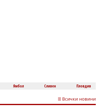
Михаил ДИМИТРОВ
В Равда стартира лятната арт
работилничка на НЧ "Гоце Делчев
-1943"
Димитър КИРЯКОВ
Гърция засили проверките по
Ямбол
Сливен
Пловдив
плажовете, глобите стигнаха 73 000
евро
Всички новини