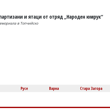
 партизани и ятаци от отряд „Народен юмрук“
мемориала в Топчийско
Русе
Варна
Стара Загора