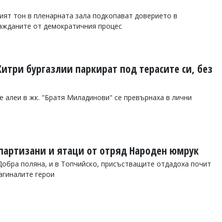
ият тон в пленарната зала подкопават доверието в
ражданите от демократичния процес
Хитри бургазлии паркират под терасите си, без
 алеи в жк. "Братя Миладинови" се превърнаха в лични
 партизани и ятаци от отряд Народен юмрук
Добра поляна, и в Топчийско, присъстващите отдадоха почит
агиналите герои