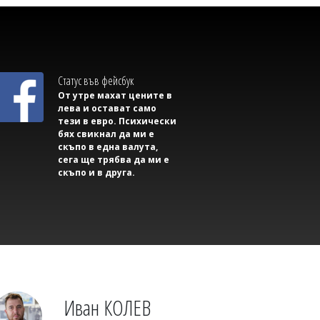
Михаил ДИМИТРОВ
AI започна да прави неща, които
никой не му е разрешавал
Статус във фейсбук
От утре махат цените в
лева и остават само
тези в евро. Психически
бях свикнал да ми е
скъпо в една валута,
сега ще трябва да ми е
скъпо и в друга.
Димитър КИРЯКОВ
Нефтохимик привлече офанзивен
халф
Иван КОЛЕВ