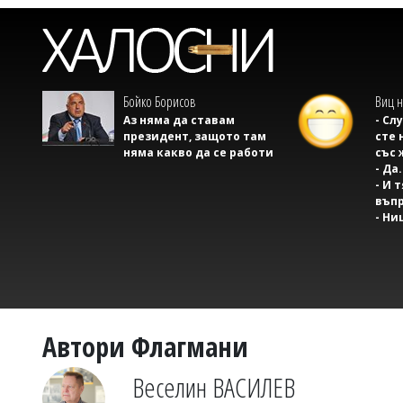
Бойко Борисов
Виц н
Аз няма да ставам
- Сл
президент, защото там
сте 
няма какво да се работи
със 
- Да.
- И 
въпр
- Ни
Автори Флагмани
Веселин ВАСИЛЕВ