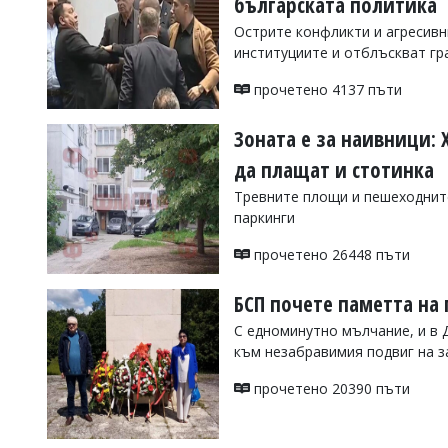
българската политика
Коментарите
Острите конфликти и агресивн
под
институциите и отблъскват г
статиите
се
прочетено 4137 пъти
въвеждат
от
читателите
Зоната е за наивници: 
и
да плащат и стотинка
редакцията
не
Тревните площи и пешеходните
носи
паркинги
отговорност
за
прочетено 26448 пъти
тях!
Ако
откриете
БСП почете паметта на
обиден
за
С едноминутно мълчание, и в 
вас
към незабравимия подвиг на з
коментар,
моля
прочетено 20390 пъти
сигнализирайте
ни!