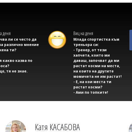
а деня
Виц на деня
учва ли се често да
Млада спортистка към
на различно мнение
треньора си:
жена ти?
- Тренер, от тези
хапчета, които ми
тя какво казва по
даваш, започват да ми
оса?
растат косми на места,
що, тя не знае.
на които на другите
момичета не им растат!
- Е, на кои места ти
растат косми?
- Ами по топките!
Катя КАСАБОВА