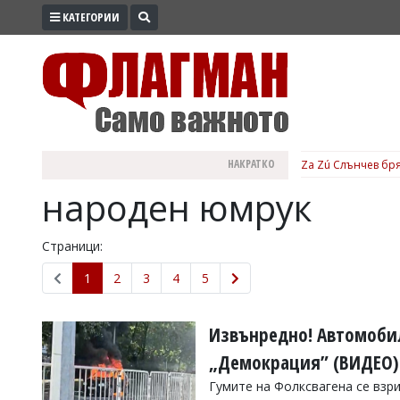
КАТЕГОРИИ
ПРОМО
ЗОНА
ИЗБОРИ
2026
ПРАКТИЧНО
НАКРАТКО
Za Zú Слънчев бря
КУЛТУРА
народен юмрук
ЗДРАВЕ
ПОЛИТИКА
Страници:
ОБЩИНИ
1
2
3
4
5
ОБЩЕСТВО
ЛАЙФСТАЙЛ
Извънредно! Автомобил
ВОЙНАТА
„Демокрация” (ВИДЕО)
В
Гумите на Фолксвагена се взр