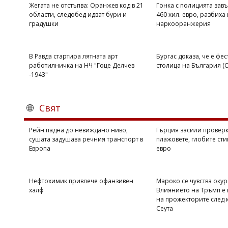
Жегата не отстъпва: Оранжев код в 21
Гонка с полицията завъ
области, следобед идват бури и
460 хил. евро, разбиха 
градушки
наркооранжерия
В Равда стартира лятната арт
Бургас доказа, че е фе
работилничка на НЧ "Гоце Делчев
столица на България 
-1943"
Свят
Рейн падна до невиждано ниво,
Гърция засили проверк
сушата задушава речния транспорт в
плажовете, глобите сти
Европа
евро
Нефтохимик привлече офанзивен
Мароко се чувства оку
халф
Влиянието на Тръмп е 
на прожекторите след 
Сеута