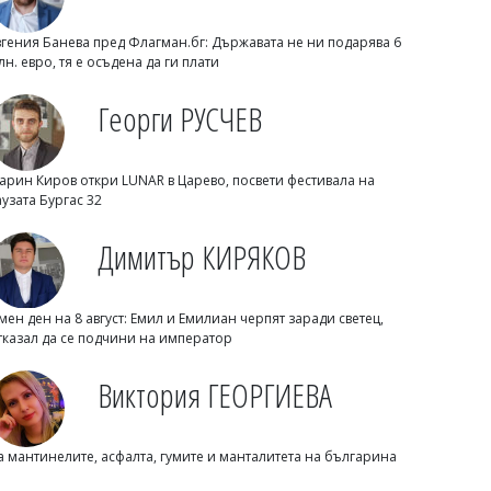
вгения Банева пред Флагман.бг: Държавата не ни подарява 6
лн. евро, тя е осъдена да ги плати
Георги РУСЧЕВ
арин Киров откри LUNAR в Царево, посвети фестивала на
Димитър КИРЯКОВ
аузата Бургас 32
Бургаска област вече има близо 338
хил. жилища, сградите се увеличиха с
Димитър КИРЯКОВ
453 за година
мен ден на 8 август: Емил и Емилиан черпят заради светец,
тказал да се подчини на император
Виктория ГЕОРГИЕВА
а мантинелите, асфалта, гумите и манталитета на българина