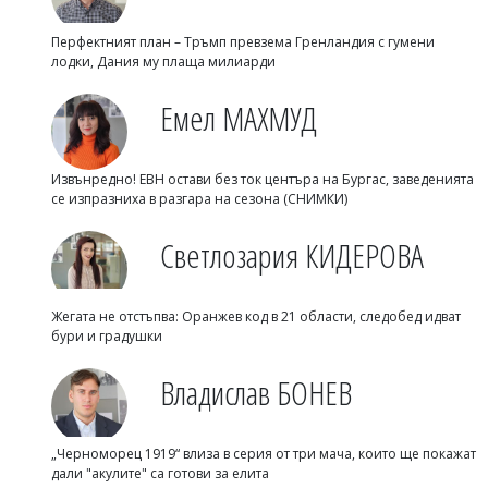
Перфектният план – Тръмп превзема Гренландия с гумени
лодки, Дания му плаща милиарди
Емел МАХМУД
Извънредно! ЕВН остави без ток центъра на Бургас, заведенията
се изпразниха в разгара на сезона (СНИМКИ)
Светлозария КИДЕРОВА
Жегата не отстъпва: Оранжев код в 21 области, следобед идват
бури и градушки
Владислав БОНЕВ
„Черноморец 1919“ влиза в серия от три мача, които ще покажат
дали "акулите" са готови за елита