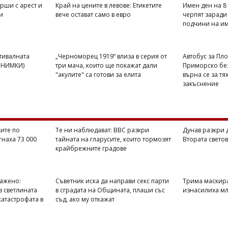
рши с арест и
Край на цените в левове: Етикетите
Имен ден на 8 
и
вече остават само в евро
черпят заради 
подчини на и
стивалната
„Черноморец 1919“ влиза в серия от
Автобус за Пло
(СНИМКИ)
три мача, които ще покажат дали
Приморско без
"акулите" са готови за елита
върна се за тя
закъснение
ите по
Те ни наблюдават: BBC разкри
Дунав разкри 
гнаха 73 000
тайната на гларусите, които тормозят
Втората свето
крайбрежните градове
ражено:
Съветник иска да направи секс парти
Трима маскир
в светлината
в сградата на Общината, плаши със
изнасилиха мл
катастрофата в
съд, ако му откажат