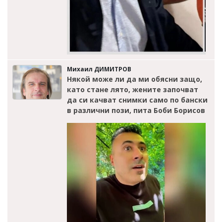
Михаил ДИМИТРОВ
Някой може ли да ми обясни защо,
като стане лято, жените започват
да си качват снимки само по бански
в различни пози, пита Боби Борисов