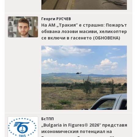
Георги РУСЧЕВ
На АМ „Тракия” е страшно: Пожарът
обхвана лозови масиви, хеликоптер
се включи в гасенето (ОБНОВЕНА)
БсТПП
„Bulgaria in Figures® 2026“ представя
икономическия потенциал на