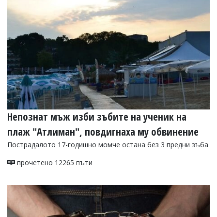
УКРАЙНА
СПОРТ
РАЗСЛЕДВАНЕ
БИЗНЕС
ЮГ
Управители:
Веселин
Василев,
Непознат мъж изби зъбите на ученик на
email:
v.vasilev@flagman.bg
плаж "Атлиман", повдигнаха му обвинение
Катя
Касабова,
Пострадалото 17-годишно момче остана без 3 предни зъба
еmail:
k.kassabova@flagman.bg
прочетено 12265 пъти
Главен
редактор:
Иван
Колев,
email:
office@flagman.bg