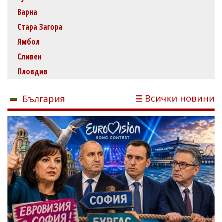
Варна
Стара Загора
Ямбол
Сливен
Пловдив
Всички новини
България