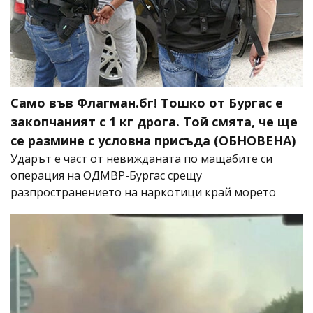
Само във Флагман.бг! Тошко от Бургас е
закопчаният с 1 кг дрога. Той смята, че ще
се размине с условна присъда (ОБНОВЕНА)
Ударът е част от невижданата по мащабите си
операция на ОДМВР-Бургас срещу
разпространението на наркотици край морето