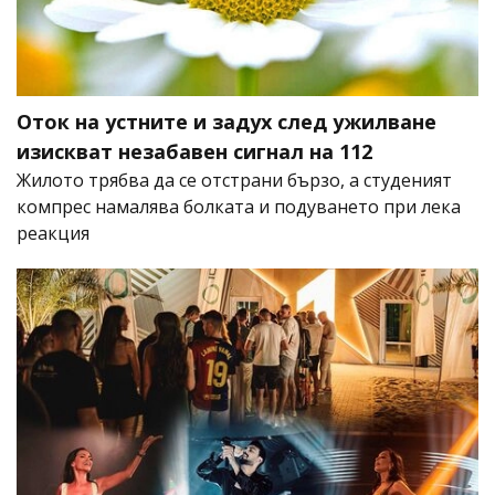
Оток на устните и задух след ужилване
изискват незабавен сигнал на 112
Жилото трябва да се отстрани бързо, а студеният
компрес намалява болката и подуването при лека
реакция