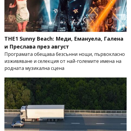
THE1 Sunny Beach: Меди, Емануела, Галена
и Преслава през август
Програмата обещава безсънни нощи, първокласно
изживяване и селекция от най-големите имена на
родната музикална сцена