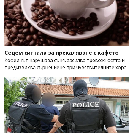
Седем сигнала за прекаляване с кафето
Кофеинът нарушава съня, засилва тревожността и
предизвиква сърцебиене при чувствителните хора