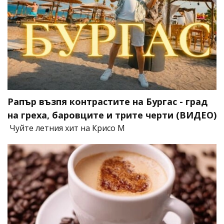
Рапър възпя контрастите на Бургас - град
на греха, баровците и трите черти (ВИДЕО)
Чуйте летния хит на Крисо М