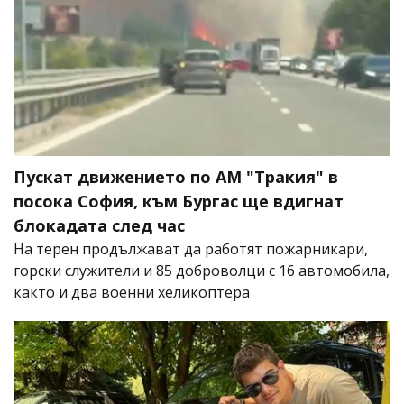
Пускат движението по АМ "Тракия" в
посока София, към Бургас ще вдигнат
блокадата след час
На терен продължават да работят пожарникари,
горски служители и 85 доброволци с 16 автомобила,
както и два военни хеликоптера