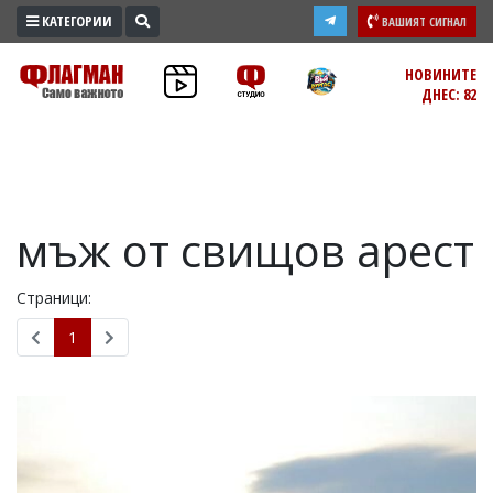
КАТЕГОРИИ
ВАШИЯТ СИГНАЛ
ПРОМО
НОВИНИТЕ
ДНЕС: 82
ЗОНА
ИЗБОРИ
2026
ПРАКТИЧНО
мъж от свищов арест
КУЛТУРА
ЗДРАВЕ
Страници:
ПОЛИТИКА
ОБЩИНИ
1
ОБЩЕСТВО
ЛАЙФСТАЙЛ
ВОЙНАТА
В