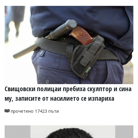
Свищовски полицаи пребиха скулптор и сина
му, записите от насилието се изпариха
прочетено 17423 пъти