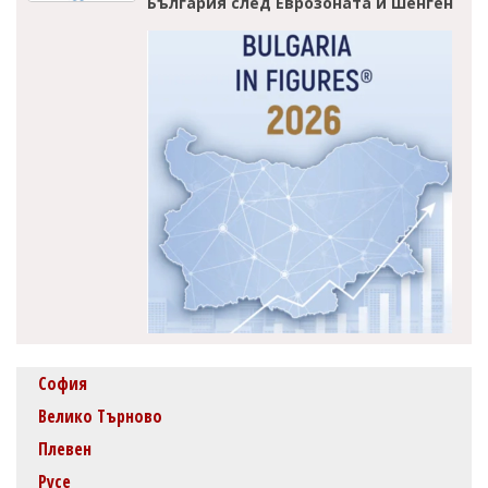
България след Еврозоната и Шенген
София
Велико Търново
Плевен
Русе