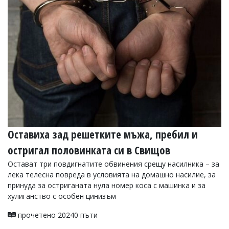
Коментарите
под
статиите
се
въвеждат
от
читателите
и
редакцията
не
носи
отговорност
за
тях!
Оставиха зад решетките мъжа, пребил и
Ако
остригал половинката си в Свищов
откриете
обиден
Остават три повдигнатите обвинения срещу насилника – за
за
лека телесна повреда в условията на домашно насилие, за
вас
принуда за остриганата нула номер коса с машинка и за
коментар,
моля
хулиганство с особен цинизъм
сигнализирайте
ни!
прочетено 20240 пъти