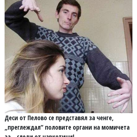
Деси от Пелово се представял за ченге,
„преглеждал” половите органи на момичета
за... следи от наркотици!