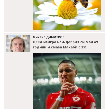
Михаил ДИМИТРОВ
ЦСКА изигра най-добрия си мач от
години и смаза Макаби с 3:0