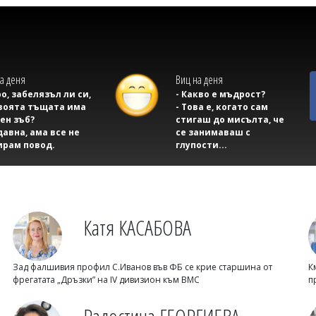
а деня
Виц на деня
ро, забелязъл ли си,
- Какво е мъдрост?
воята тъщата има
- Това е, когато сам
ен зъб?
стигаш до мисълта, че
давна, ама все не
се занимаваш с
ирам повод.
глупости...
Катя КАСАБОВА
Зад фалшивия профил С.Иванов във ФБ се крие старшина от
К
фрегатата „Дръзки” на IV дивизион към ВМС
п