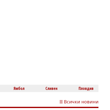
Михаил ДИМИТРОВ
Иран подава ръка на САЩ: Пезешкиан
вижда най-добрия момент за сделка
Емел МАХМУД
Мария Илиева и Стенли разтърсиха
Ямбол
Сливен
Пловдив
гората край Изгрев на „Странджа
манджа“
Всички новини