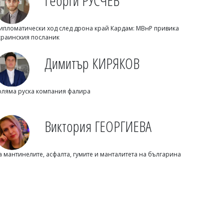
Георги РУСЧЕВ
ипломатически ход след дрона край Кардам: МВнР привика
краинския посланик
Димитър КИРЯКОВ
оляма руска компания фалира
Емел МАХМУД
Зеленски бие тревога: Путин готви
скрита мобилизация на стотици
Виктория ГЕОРГИЕВА
хиляди за натиск над Европа
а мантинелите, асфалта, гумите и манталитета на българина