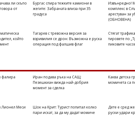
ачава ли скъпо
Бургас спира тежките камиони в
Извънредно! М
говора от
жегите: Забраната влиза при 35
комплекс в Сл
градуса
арестуван за у
(ОБНОВЕНА)
ематическа
Тагарев с тревожна версия за
Стягат трафик
одител, който
взривилия се дрон: Възможна е руска
тировете по „Т
емент
операция под фалшив флаг
пиковите часо
я фалира
Иран подава ръка на САЩ:
Каква детска 
Пезешкиан вижда най-добрия
момичета са п
момент за сделка
я Лионел Меси
Шок на Крит: Турист попитал колко
Дете е сред ж
пари искат, за да му дадат момиче
руски удари к