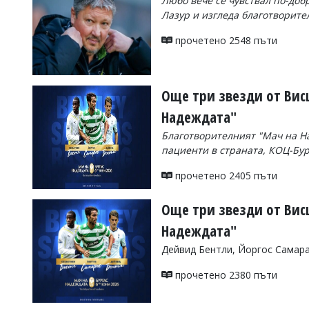
Любо вече се чувствал по-добр
Лазур и изгледа благотворит
Коментарите
под
статиите
прочетено 2548 пъти
се
въвеждат
от
читателите
Още три звезди от Висш
и
Надеждата"
редакцията
не
Благотворителният "Мач на Н
носи
пациенти в страната, КОЦ-Бур
отговорност
за
прочетено 2405 пъти
тях!
Ако
откриете
Още три звезди от Висш
обиден
за
Надеждата"
вас
Дейвид Бентли, Йоргос Самара
коментар,
моля
прочетено 2380 пъти
сигнализирайте
ни!