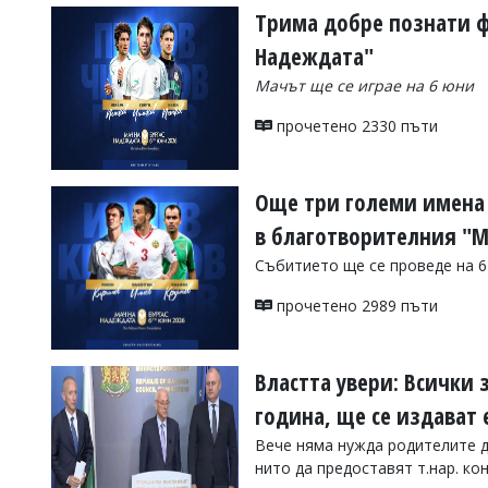
Трима добре познати ф
Надеждата"
Мачът ще се играе на 6 юни
прочетено 2330 пъти
Още три големи имена 
в благотворителния "М
Събитието ще се проведе на 6 ю
прочетено 2989 пъти
Властта увери: Всички 
година, ще се издават
Вече няма нужда родителите д
нито да предоставят т.нар. к