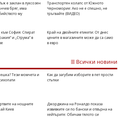
ъж е заклан в луксозен
Транспортен колапс от Южното
ънчев бряг, има
Черноморие: Ако не е спешно, не
бийството му
тръгвайте (ВИДЕО)
а към София: Спират
Край на двойните етикети: От днес
ракия“ и „Струма“ в
цените в магазините може да са само
ве
в евро
Михаил ДИМИТРОВ
Всички новини
Каква детска грешка? Тези момчета и
момичета са психопати
грешка? Тези момчета и
Как да загубим изборите в пет прости
сихопати
стъпки
ертвите на нощните
Джорджина на Роналдо показа
рай Киев
извивките си по бански и отвърна на
хейтърите: Обичам тялото си