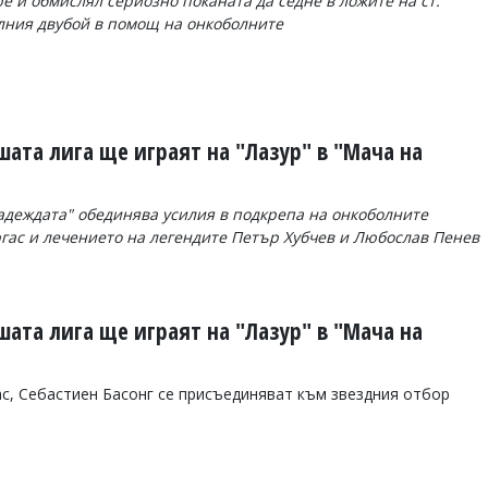
е и обмислял сериозно поканата да седне в ложите на ст.
елния двубой в помощ на онкоболните
ата лига ще играят на "Лазур" в "Мача на
адеждата" обединява усилия в подкрепа на онкоболните
гас и лечението на легендите Петър Хубчев и Любослав Пенев
ата лига ще играят на "Лазур" в "Мача на
с, Себастиен Басонг се присъединяват към звездния отбор