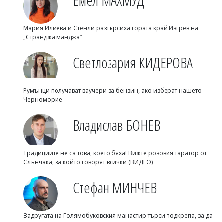
Емел МАХМУД
Мария Илиева и Стенли разтърсиха гората край Изгрев на
„Странджа манджа“
Светлозария КИДЕРОВА
Румънци получават ваучери за бензин, ако изберат нашето
Черноморие
Владислав БОНЕВ
Традициите не са това, което бяха! Вижте розовия таратор от
Слънчака, за който говорят всички (ВИДЕО)
Стефан МИНЧЕВ
Задругата на Голямобуковския манастир търси подкрепа, за да