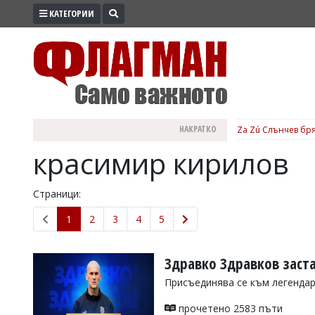
КАТЕГОРИИ
ПРОМО
ЗОНА
ИЗБОРИ
2026
ПРАКТИЧНО
НАКРАТКО
Za Zú Слънчев бря
КУЛТУРА
красимир кирилов
ЗДРАВЕ
ПОЛИТИКА
Страници:
ОБЩИНИ
1
2
3
4
5
ОБЩЕСТВО
ЛАЙФСТАЙЛ
Здравко Здравков заста
ВОЙНАТА
Присъединява се към легенда
В
прочетено 2583 пъти