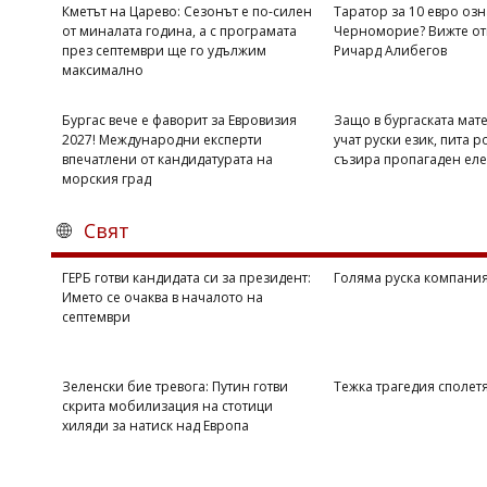
Кметът на Царево: Сезонът е по-силен
Таратор за 10 евро озн
от миналата година, а с програмата
Черноморие? Вижте от
през септември ще го удължим
Ричард Алибегов
максимално
Бургас вече е фаворит за Евровизия
Защо в бургаската мат
2027! Международни експерти
учат руски език, пита р
впечатлени от кандидатурата на
съзира пропагаден ел
морския град
Свят
ГЕРБ готви кандидата си за президент:
Голяма руска компани
Името се очаква в началото на
септември
Зеленски бие тревога: Путин готви
Тежка трагедия сполет
скрита мобилизация на стотици
хиляди за натиск над Европа