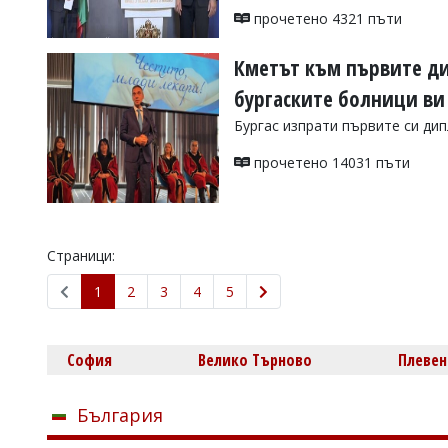
прочетено 4321 пъти
Кметът към първите ди
бургаските болници ви
Бургас изпрати първите си д
прочетено 14031 пъти
Страници:
1
2
3
4
5
София
Велико Търново
Плевен
България