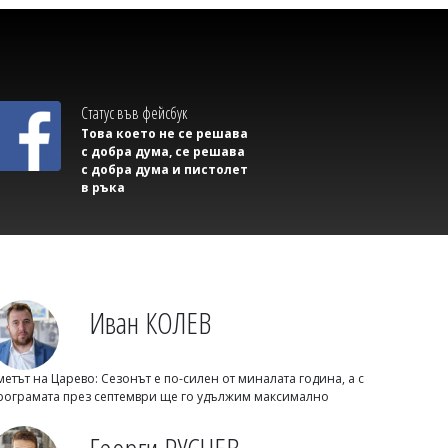
Емел МАХМУД
Тагарев с тревожна версия за
взривилия се дрон: Възможна е руска
операция под фалшив флаг
Статус във фейсбук
Това което не се решава
с добра дума, се решава
с добра дума и пистолет
в ръка
Иван КОЛЕВ
Флагман.БГ
метът на Царево: Сезонът е по-силен от миналата година, а с
Как да загубим изборите в пет прости
рограмата през септември ще го удължим максимално
стъпки