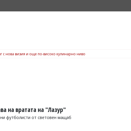
г с нова визия и още по-високо кулинарно ниво
ва на вратата на "Лазур"
рни футболисти от световен мащаб