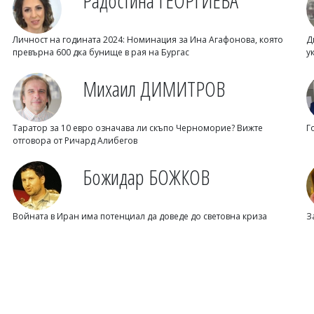
Радостина ГЕОРГИЕВА
Личност на годината 2024: Номинация за Ина Агафонова, която
Д
превърна 600 дка бунище в рая на Бургас
у
Михаил ДИМИТРОВ
Таратор за 10 евро означава ли скъпо Черноморие? Вижте
Г
отговора от Ричард Алибегов
Божидар БОЖКОВ
Войната в Иран има потенциал да доведе до световна криза
З