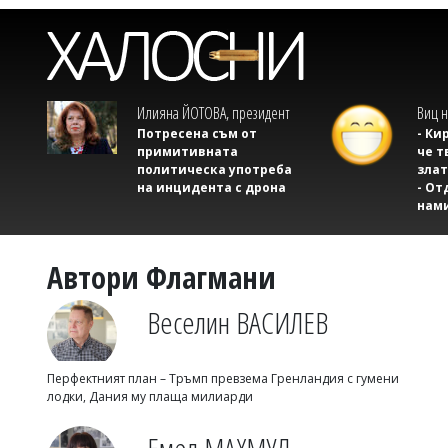
Илияна ЙОТОВА, президент
Виц н
Потресена съм от
- Ки
примитивната
че т
политическа употреба
злат
на инцидента с дрона
- От
нам
Автори Флагмани
Веселин ВАСИЛЕВ
Перфектният план – Тръмп превзема Гренландия с гумени
лодки, Дания му плаща милиарди