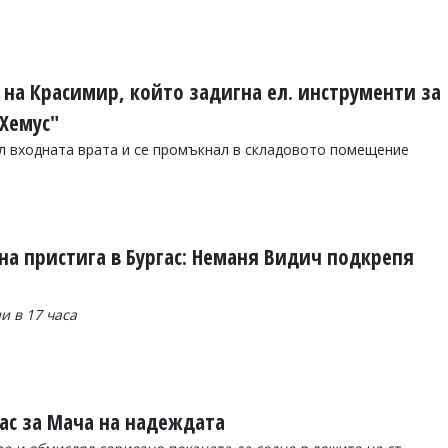
на Красимир, който задигна ел. инструменти за
"Хемус"
л входната врата и се промъкнал в складовото помещение
на пристига в Бургас: Неманя Видич подкрепя
и в 17 часа
гас за Мача на надеждата