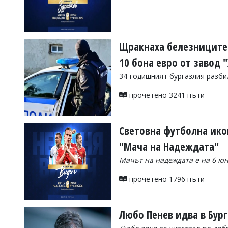
УКРАЙНА
СПОРТ
РАЗСЛЕДВАНЕ
Щракнаха белезниците 
БИЗНЕС
10 бона евро от завод 
ЮГ
34-годишният бургазлия разби
Управители:
прочетено 3241 пъти
Веселин
Василев,
email:
Световна футболна ико
v.vasilev@flagman.bg
Катя
"Мача на Надеждата"
Касабова,
еmail:
k.kassabova@flagman.bg
Мачът на надеждата е на 6 юн
Главен
прочетено 1796 пъти
редактор:
Иван
Колев,
email:
Любо Пенев идва в Бур
office@flagman.bg