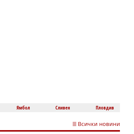
области, следобед идват бури и
градушки
Светлозария КИДЕРОВА
Гонка с полицията завърши с арест и
460 хил. евро, разбиха и
наркооранжерия
Ямбол
Сливен
Пловдив
Всички новини