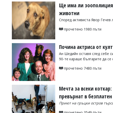
Ще има ли зоополиция
животни
Според активиста Явор Гечев 
прочетено 1980 пъти
Почина актриса от кул
Ан Шедийн оставя след себе с
90-те караше българите да се 
прочетено 7480 пъти
Мечта за всеки коткар:
превърнат в безплатен
Приют на гръцки остров търси
прочетено 3549 пъти