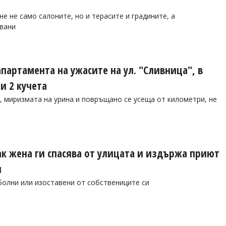
е не само салоните, но и терасите и градините, а
вани
апартамента на ужасите на ул. "Сливница", в
и 2 кучета
, миризмата на урина и повръщано се усеща от километри, не
ак жена ги спасява от улицата и издържа приют
и
 болни или изоставени от собствениците си