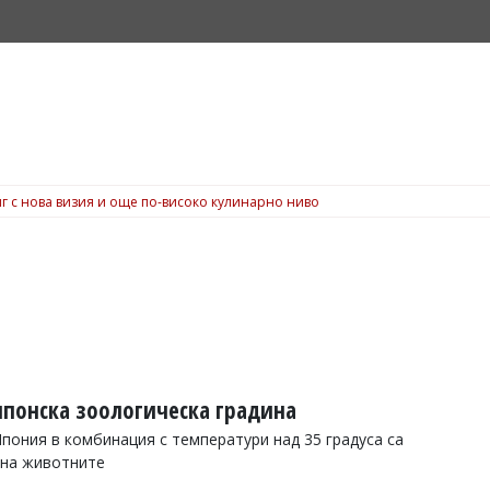
г с нова визия и още по-високо кулинарно ниво
японска зоологическа градина
Япония в комбинация с температури над 35 градуса са
 на животните