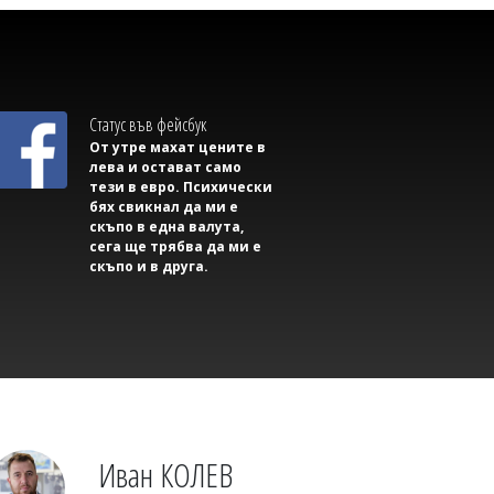
Дневен хороскоп за 8 август: Любов за
Лъва, а Стрелците да се доверят на
интуицията
Статус във фейсбук
От утре махат цените в
лева и остават само
тези в евро. Психически
бях свикнал да ми е
скъпо в една валута,
сега ще трябва да ми е
скъпо и в друга.
Михаил ДИМИТРОВ
Рейн падна до невиждано ниво,
сушата задушава речния транспорт в
Европа
Иван КОЛЕВ