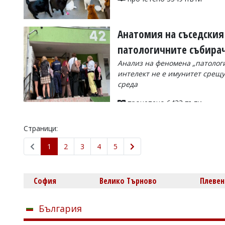
Анатомия на съседския 
патологичните събира
Анализ на феномена „патологи
интелект не е имунитет срещу
среда
прочетено 6433 пъти
Страници:
1
2
3
4
5
София
Велико Търново
Плевен
България