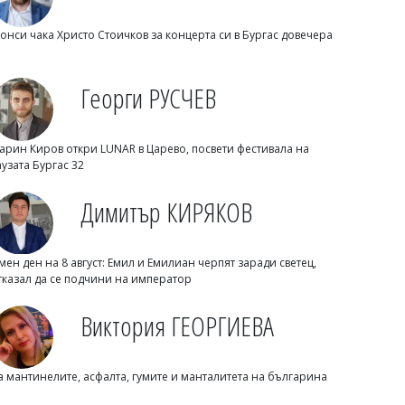
онси чака Христо Стоичков за концерта си в Бургас довечера
Георги РУСЧЕВ
арин Киров откри LUNAR в Царево, посвети фестивала на
Михаил ДИМИТРОВ
аузата Бургас 32
В Равда стартира лятната арт
работилничка на НЧ "Гоце Делчев
Димитър КИРЯКОВ
-1943"
мен ден на 8 август: Емил и Емилиан черпят заради светец,
тказал да се подчини на император
Виктория ГЕОРГИЕВА
а мантинелите, асфалта, гумите и манталитета на българина