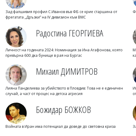
Зад фалшивия профил С.Иванов във ФБ се крие старшина от
Ф
фрегатата „Дръзки” на IV дивизион към ВМС
Радостина ГЕОРГИЕВА
Личност на годината 2024: Номинация за Ина Агафонова, която
М
превърна 600 дка бунище в рая на Бургас
к
Михаил ДИМИТРОВ
Лияна Панделиева за убийството в Пловдив: Това не е единичен
И
случай, а част от процес на детска агресия
о
Божидар БОЖКОВ
Войната в Иран има потенциал да доведе до световна криза
З