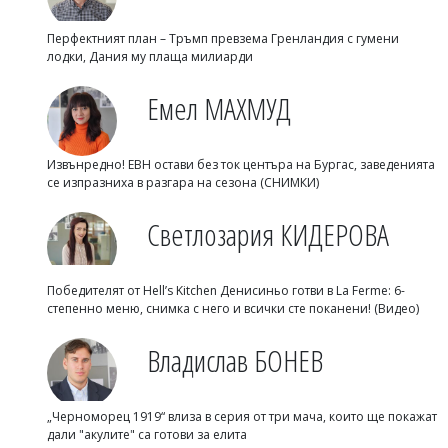
Перфектният план – Тръмп превзема Гренландия с гумени
лодки, Дания му плаща милиарди
Емел МАХМУД
Извънредно! ЕВН остави без ток центъра на Бургас, заведенията
се изпразниха в разгара на сезона (СНИМКИ)
Светлозария КИДЕРОВА
Победителят от Hell’s Kitchen Денисиньо готви в La Ferme: 6-
степенно меню, снимка с него и всички сте поканени! (Видео)
Владислав БОНЕВ
„Черноморец 1919“ влиза в серия от три мача, които ще покажат
дали "акулите" са готови за елита