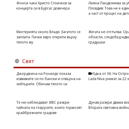
Фонси чака Христо Стоичков за
Лияна Панделиева за у
концерта си в Бургас довечера
Пловдив: Това не е еди
а част от процес на дет
Мистерията около Владо Загатото се
Жегата не отстъпва: Ор
заплита: Пачки евро открити върху
области, следобед идва
тялото му
градушки
Свят
Джорджина на Роналдо показа
Една от 36: На Остро
извивките си по бански и отвърна на
Lada Niva уникат за 22 
хейтърите: Обичам тялото си
Те ни наблюдават: BBC разкри
Дунав разкри двама во
тайната на гларусите, които тормозят
Втората световна войн
крайбрежните градове