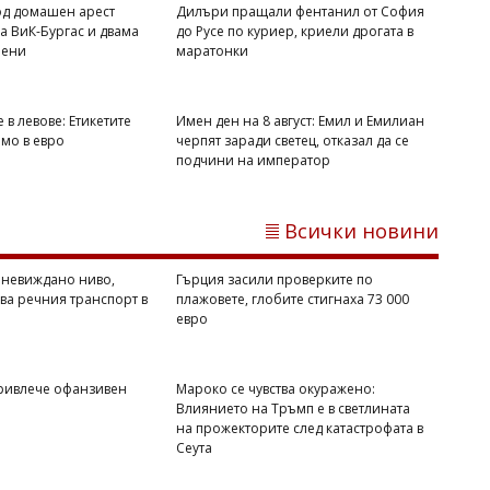
од домашен арест
Дилъри пращали фентанил от София
 ВиК-Бургас и двама
до Русе по куриер, криели дрогата в
нени
маратонки
 в левове: Етикетите
Имен ден на 8 август: Емил и Емилиан
Димитър КИРЯКОВ
амо в евро
черпят заради светец, отказал да се
Имен ден на 8 август: Емил и Емилиан
подчини на император
черпят заради светец, отказал да се
подчини на император
Всички новини
 невиждано ниво,
Гърция засили проверките по
ва речния транспорт в
плажовете, глобите стигнаха 73 000
евро
ривлече офанзивен
Мароко се чувства окуражено:
Влиянието на Тръмп е в светлината
на прожекторите след катастрофата в
Сеута
Флагман.БГ