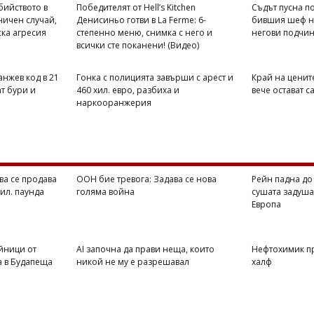
бийството в
Победителят от Hell’s Kitchen
Съдът пусна п
ничен случай,
Денисиньо готви в La Ferme: 6-
бившия шеф на
ска агресия
степенно меню, снимка с него и
негови подчи
всички сте поканени! (Видео)
анжев код в 21
Гонка с полицията завърши с арест и
Край на цените
т бури и
460 хил. евро, разбиха и
вече остават с
наркооранжерия
ва се продава
ООН бие тревога: Задава се нова
Рейн падна до
хил. паунда
голяма война
сушата задуша
Европа
йници от
AI започна да прави неща, които
Нефтохимик п
а в Будапеща
никой не му е разрешавал
халф