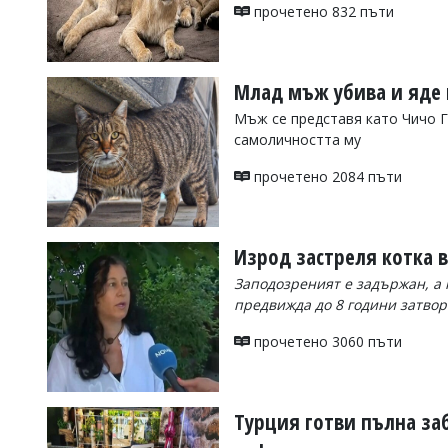
УКРАЙНА
прочетено 832 пъти
СПОРТ
РАЗСЛЕДВАНЕ
Млад мъж убива и яде 
БИЗНЕС
Мъж се представя като Чичо Г
ЮГ
самоличността му
прочетено 2084 пъти
Управители:
Веселин
Василев,
email:
Изрод застреля котка в
v.vasilev@flagman.bg
Катя
Заподозреният е задържан, а 
Касабова,
предвижда до 8 години затвор
еmail:
k.kassabova@flagman.bg
прочетено 3060 пъти
Главен
редактор:
Иван
Колев,
email:
Турция готви пълна за
office@flagman.bg