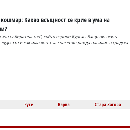
кошмар: Какво всъщност се крие в ума на
чи?
чно събирателство“, който взриви Бургас. Защо високият
 лудостта и как илюзията за спасение ражда насилие в градска
Русе
Варна
Стара Загора