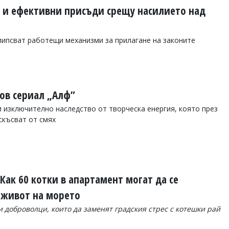
 и ефективни присъди срещу насилието над
липсват работещи механизми за прилагане на законите
тов сериал „Алф”
и изключително наследство от творческа енергия, която през
скъсват от смях
 Как 60 котки в апартамент могат да се
 живот на морето
 доброволци, които да заменят градския стрес с котешки рай