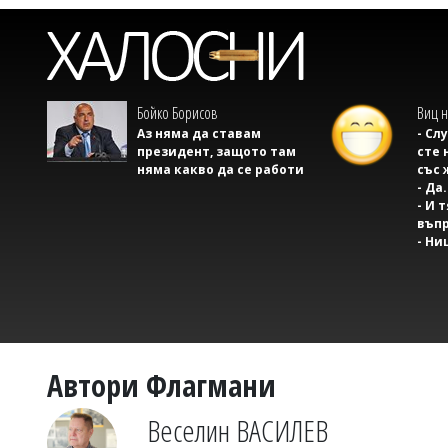
Бойко Борисов
Виц н
Аз няма да ставам
- Сл
президент, защото там
сте 
няма какво да се работи
със 
- Да.
- И 
въпр
- Ни
Автори Флагмани
Веселин ВАСИЛЕВ