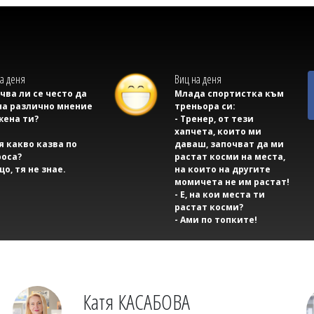
а деня
Виц на деня
учва ли се често да
Млада спортистка към
на различно мнение
треньора си:
жена ти?
- Тренер, от тези
хапчета, които ми
тя какво казва по
даваш, започват да ми
оса?
растат косми на места,
що, тя не знае.
на които на другите
момичета не им растат!
- Е, на кои места ти
растат косми?
- Ами по топките!
Катя КАСАБОВА