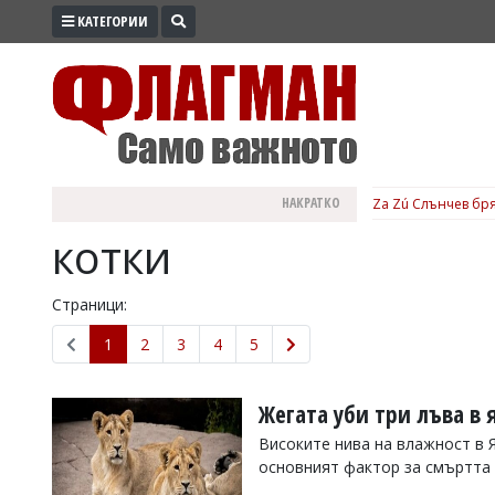
КАТЕГОРИИ
ПРОМО
ЗОНА
ИЗБОРИ
2026
ПРАКТИЧНО
НАКРАТКО
Za Zú Слънчев бря
КУЛТУРА
котки
ЗДРАВЕ
ПОЛИТИКА
Страници:
ОБЩИНИ
1
2
3
4
5
ОБЩЕСТВО
ЛАЙФСТАЙЛ
Жегата уби три лъва в 
ВОЙНАТА
Високите нива на влажност в 
основният фактор за смъртта
В