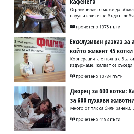
кафенета
Коментарите
Ограничението може да обхван
под
нарушителите ще бъдат глобя
статиите
се
прочетено 1375 пъти
въвеждат
от
читателите
Ексклузивен разказ за 
и
който живеят 45 котки 
редакцията
не
Кооперацията е пълна с бълхи
носи
издържаме, жалват се съседи
отговорност
за
прочетено 10784 пъти
тях!
Ако
откриете
Дворец за 600 котки: К
обиден
за
за 600 пухкави животн
вас
Много от тях са били ранени,
коментар,
моля
прочетено 4198 пъти
сигнализирайте
ни!