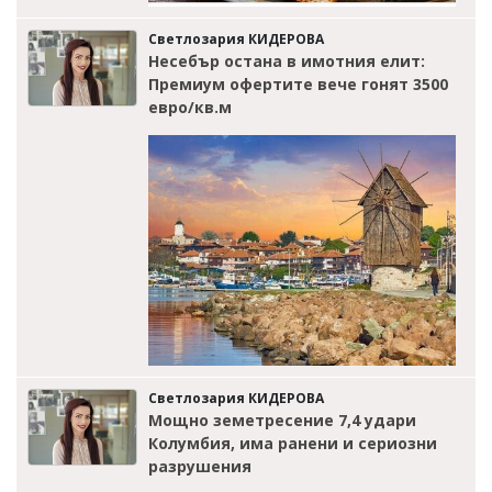
Светлозария КИДЕРОВА
Несебър остана в имотния елит:
Премиум офертите вече гонят 3500
евро/кв.м
Светлозария КИДЕРОВА
Мощно земетресение 7,4 удари
Колумбия, има ранени и сериозни
разрушения