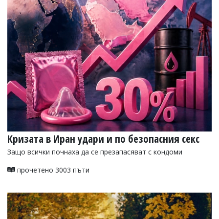
Коментарите
под
статиите
се
въвеждат
от
читателите
и
редакцията
не
носи
отговорност
за
тях!
Ако
Кризата в Иран удари и по безопасния секс
откриете
Защо всички почнаха да се презапасяват с кондоми
обиден
за
вас
прочетено 3003 пъти
коментар,
моля
сигнализирайте
ни!