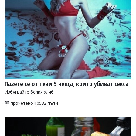
Пазете се от тези 5 неща, които убиват секса
Избягвайте белия хляб
прочетено 10532 пъти