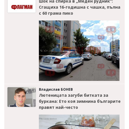
Шок на спирка в „Меден рудник“:
Сгащиха 16-годишна с чашка, пълна
с 60 грама пико
Владислав БОНЕВ
Лютеницата загуби битката за
буркана: Ето коя зимнина българите
правят най-често