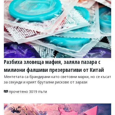
УКРАЙНА
СПОРТ
РАЗСЛЕДВАНЕ
БИЗНЕС
ЮГ
Управители:
Веселин
Василев,
Разбиха зловеща мафия, заляла пазара с
email:
v.vasilev@flagman.bg
милиони фалшиви презервативи от Китай
Катя
Касабова,
Ментетата са брандирани като световни марки, но се късат
еmail:
k.kassabova@flagman.bg
за секунди и крият брутални рискове от зарази
Главен
прочетено 3019 пъти
редактор:
Иван
Колев,
email:
office@flagman.bg