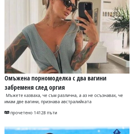
Омъжена порномоделка с два вагини
забременя след оргия
Мъжете казваха, че съм различна, а аз не осъзнавах, че
имам две вагини, признава австралийката
прочетено 14128 пъти