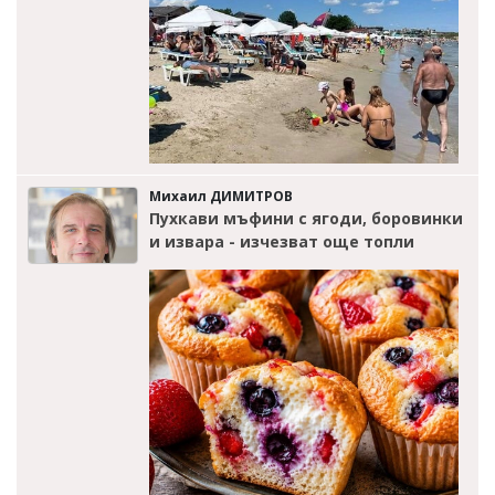
Михаил ДИМИТРОВ
Пухкави мъфини с ягоди, боровинки
и извара - изчезват още топли