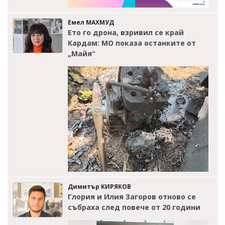
Емел МАХМУД
Ето го дрона, взривил се край
Кардам: МО показа останките от
„Майя“
Димитър КИРЯКОВ
Глория и Илия Загоров отново се
събраха след повече от 20 години