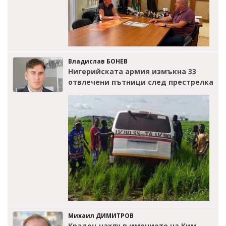
Владислав БОНЕВ
Нигерийската армия измъкна 33
отвлечени пътници след престрелка
Михаил ДИМИТРОВ
Крадец нахлу в имението на Ким