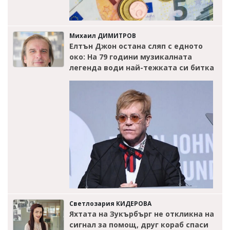
Михаил ДИМИТРОВ
Елтън Джон остана сляп с едното
око: На 79 години музикалната
легенда води най-тежката си битка
Светлозария КИДЕРОВА
Яхтата на Зукърбърг не откликна на
сигнал за помощ, друг кораб спаси