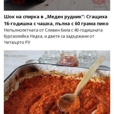
Шок на спирка в „Меден рудник“: Сгащиха
16-годишна с чашка, пълна с 60 грама пико
Непълнолетната от Сливен била с 40-годишната
бургазлийка Недка, и двете са задържани от
Четвърто РУ