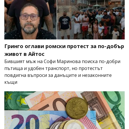
Гринго оглави ромски протест за по-добър
живот в Айтос
Бившият мъж на Софи Маринова поиска по-добри
пътища и удобен транспорт, но протестът
повдигна въпроси за данъците и незаконните
къщи