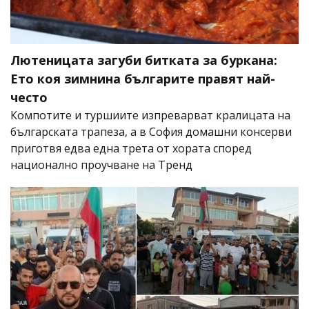
Лютеницата загуби битката за буркана:
Ето коя зимнина българите правят най-
често
Компотите и туршиите изпреварват кралицата на
българската трапеза, а в София домашни консерви
приготвя едва една трета от хората според
национално проучване на Тренд