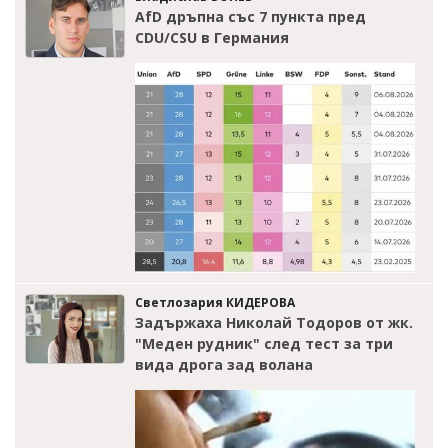
AfD дръпна със 7 пункта пред
CDU/CSU в Германия
Светлозария КИДЕРОВА
Задържаха Николай Тодоров от жк.
"Меден рудник" след тест за три
вида дрога зад волана