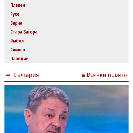
Плевен
Русе
Варна
Стара Загора
Ямбол
Сливен
Пловдив
Всички новини
България