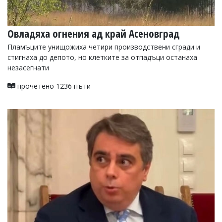
Овладяха огнения ад край Асеновград
Пламъците унищожиха четири производствени сгради и
стигнаха до депото, но клетките за отпадъци останаха
незасегнати
прочетено 1236 пъти