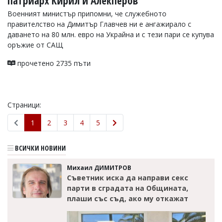
патриарх Кирил и Алекперов
Военният министър припомни, че служебното
правителство на Димитър Главчев ни е ангажирало с
даването на 80 млн. евро на Украйна и с тези пари се купува
оръжие от САЩ
прочетено 2735 пъти
Страници:
1
2
3
4
5
ВСИЧКИ НОВИНИ
Михаил ДИМИТРОВ
Съветник иска да направи секс
парти в сградата на Общината,
плаши със съд, ако му откажат