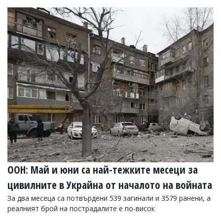
ООН: Май и юни са най-тежките месеци за
цивилните в Украйна от началото на войната
За два месеца са потвърдени 539 загинали и 3579 ранени, а
реалният брой на пострадалите е по-висок