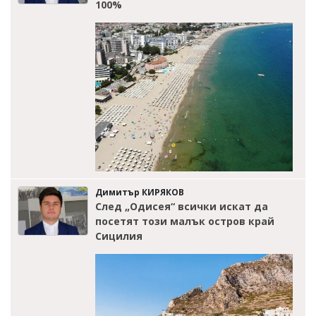
100%
Димитър КИРЯКОВ
След „Одисея“ всички искат да
посетят този малък остров край
Сицилия