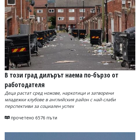
УКРАЙНА
СПОРТ
РАЗСЛЕДВАНЕ
БИЗНЕС
ЮГ
Управители:
Веселин
Василев,
В този град дилърът наема по-бързо от
email:
v.vasilev@flagman.bg
работодателя
Катя
Касабова,
Деца растат сред ножове, наркотици и затворени
еmail:
k.kassabova@flagman.bg
младежки клубове в английския район с най-слаби
перспективи за социален успех
Главен
редактор:
прочетено 6576 пъти
Иван
Колев,
email:
office@flagman.bg