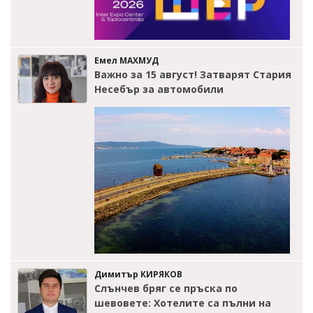
Емел МАХМУД
Важно за 15 август! Затварят Стария
Несебър за автомобили
Димитър КИРЯКОВ
Слънчев бряг се пръска по
шевовете: Хотелите са пълни на