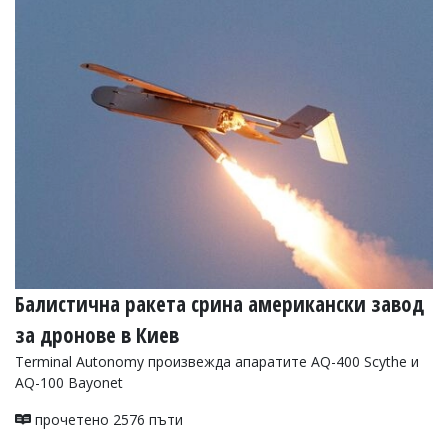
Коментарите
под
статиите
се
въвеждат
от
читателите
и
редакцията
не
носи
отговорност
за
тях!
Ако
откриете
Балистична ракета срина американски завод
обиден
за
за дронове в Киев
вас
Terminal Autonomy произвежда апаратите AQ-400 Scythe и
коментар,
AQ-100 Bayonet
моля
сигнализирайте
ни!
прочетено 2576 пъти