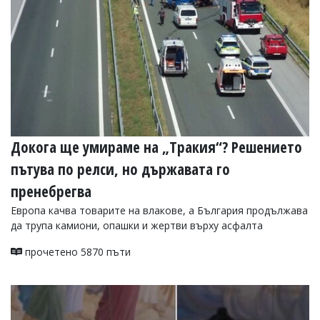
Докога ще умираме на „Тракия“? Решението
пътува по релси, но държавата го
пренебрегва
Европа качва товарите на влакове, а България продължава
да трупа камиони, опашки и жертви върху асфалта
прочетено 5870 пъти