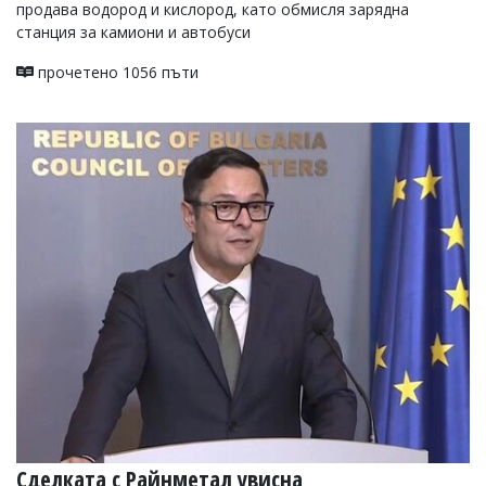
продава водород и кислород, като обмисля зарядна
станция за камиони и автобуси
прочетено 1056 пъти
Сделката с Райнметал увисна,