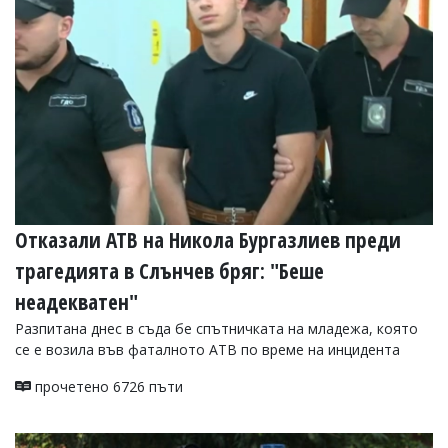
УКРАЙНА
СПОРТ
РАЗСЛЕДВАНЕ
БИЗНЕС
ЮГ
Управители:
Веселин
Василев,
Отказали АТВ на Никола Бургазлиев преди
email:
v.vasilev@flagman.bg
трагедията в Слънчев бряг: "Беше
Катя
Касабова,
неадекватен"
еmail:
k.kassabova@flagman.bg
Разпитана днес в съда бе спътничката на младежа, която
Главен
се е возила във фаталното АТВ по време на инцидента
редактор:
Иван
прочетено 6726 пъти
Колев,
email:
office@flagman.bg