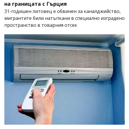
на границата с Гърция
31-годишен литовец е обвинен за каналджийство,
мигрантите били натъпкани в специално изградено
пространство в товарния отсек