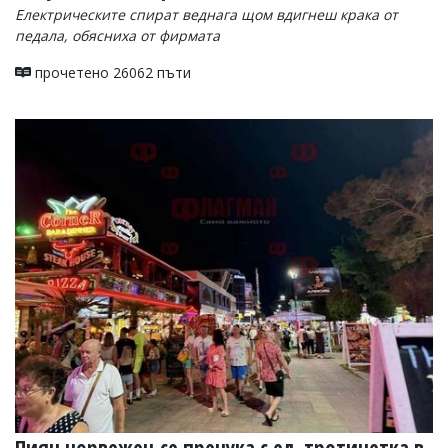
Електрическите спират веднага щом вдигнеш крака от
педала, обясниха от фирмата
прочетено 26062 пъти
Пиян норвежец се пречука с ел. тротинетка в