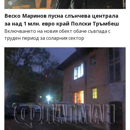
Веско Маринов пусна слънчева централа
за над 1 млн. евро край Полски Тръмбеш
Включването на новия обект обаче съвпада с
труден период за соларния сектор