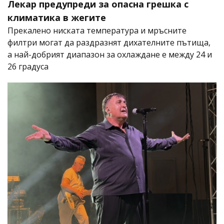
Лекар предупреди за опасна грешка с
климатика в жегите
Прекалено ниската температура и мръсните
филтри могат да раздразнят дихателните пътища,
а най-добрият диапазон за охлаждане е между 24 и
26 градуса