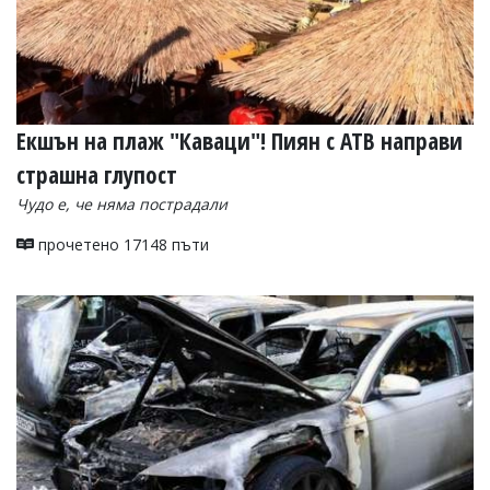
Eкшън на плаж "Каваци"! Пиян с АТВ направи
страшна глупост
Чудо е, че няма пострадали
прочетено 17148 пъти