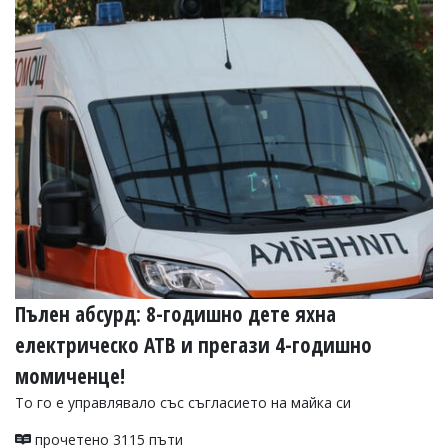
Коментарите
под
статиите
се
въвеждат
от
читателите
и
редакцията
не
носи
отговорност
за
тях!
Ако
откриете
Пълен абсурд: 8-годишно дете яхна
обиден
за
електрическо АТВ и прегази 4-годишно
вас
коментар,
момиченце!
моля
сигнализирайте
Тo го е управлявало със съгласието на майка си
ни!
прочетено 3115 пъти