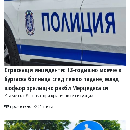
УКРАЙНА
СПОРТ
РАЗСЛЕДВАНЕ
БИЗНЕС
ЮГ
Управители:
Веселин
Василев,
Стряскащи инциденти: 13-годишно момче в
email:
v.vasilev@flagman.bg
бургаска болница след тежко падане, млад
Катя
Касабова,
шофьор зрелищно разби Мерцедеса си
еmail:
k.kassabova@flagman.bg
Късметът бе с тях при критичните ситуации
Главен
редактор:
прочетено 7221 пъти
Иван
Колев,
email:
office@flagman.bg