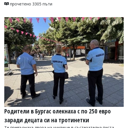
прочетено 3305 пъти
Родители в Бургас олекнаха с по 250 евро
заради децата си на тротинетки
Те превърнаха двора на училище в състезателна писта