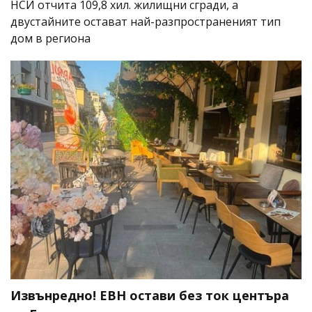
НСИ отчита 109,8 хил. жилищни сгради, а
двустайните остават най-разпространеният тип
дом в региона
Извънредно! ЕВН остави без ток центъра