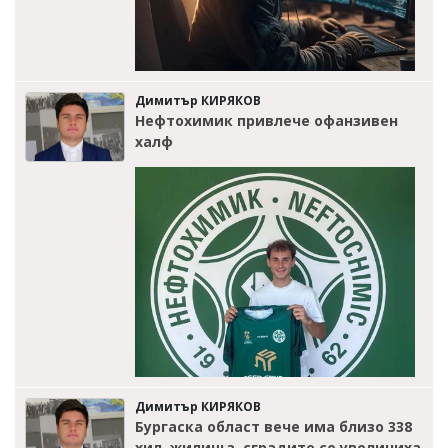
Димитър КИРЯКОВ
Нефтохимик привлече офанзивен
халф
Димитър КИРЯКОВ
Бургаска област вече има близо 338
хил. жилища, сградите се увеличиха