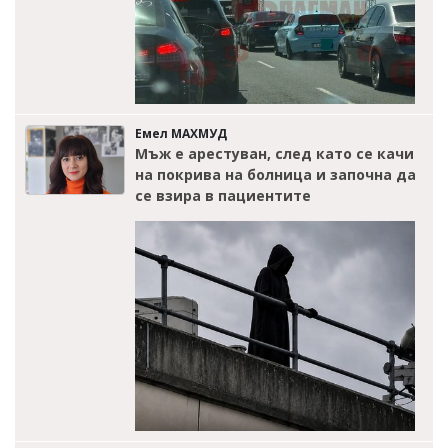
Емел МАХМУД
Мъж е арестуван, след като се качи
на покрива на болница и започна да
се взира в пациентите