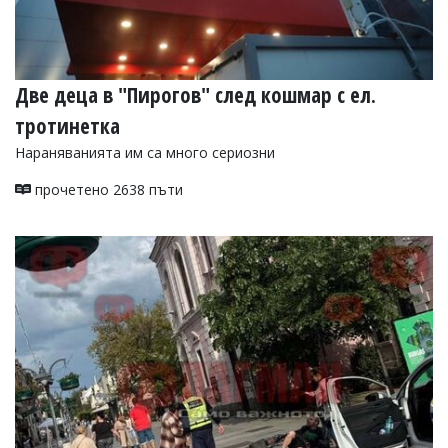
Две деца в "Пирогов" след кошмар с ел.
тротинетка
Нараняванията им са много сериозни
прочетено 2638 пъти