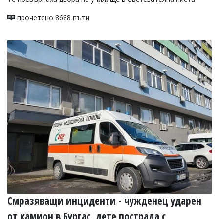
прочетено 8688 пъти
Смразяващи инциденти - чужденец ударен
от камион в Бургас, дете пострада с