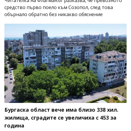
Читателка на Флагман.бг разказва, че превозното
средство първо поело към Созопол, след това
обърнало обратно без никакво обяснение
Бургаска област вече има близо 338 хил.
жилища, сградите се увеличиха с 453 за
година