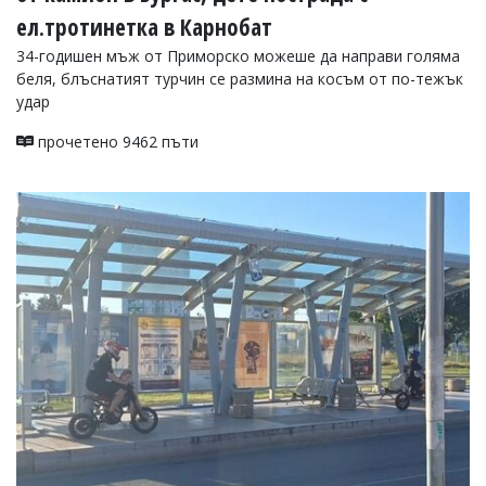
ел.тротинетка в Карнобат
34-годишен мъж от Приморско можеше да направи голяма
беля, блъснатият турчин се размина на косъм от по-тежък
удар
прочетено 9462 пъти