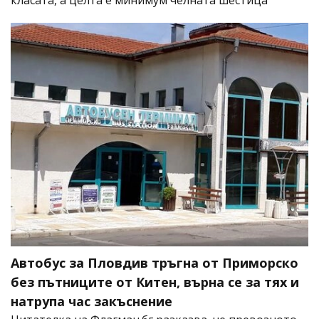
класата, а целта е минимум челната шестица
Автобус за Пловдив тръгна от Приморско
без пътниците от Китен, върна се за тях и
натрупа час закъснение