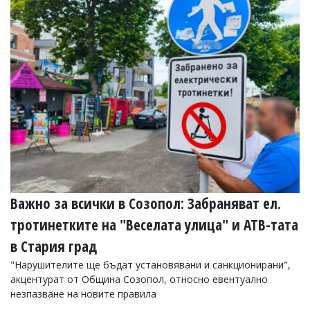
Коментарите
под
статиите
се
въвеждат
от
читателите
и
редакцията
не
носи
отговорност
за
тях!
Ако
Важно за всички в Созопол: Забраняват ел.
откриете
обиден
тротинетките на "Веселата улица" и АТВ-тата
за
вас
в Стария град
коментар,
"Нарушителите ще бъдат установявани и санкционирани",
моля
сигнализирайте
акцентурат от Община Созопол, относно евентуално
ни!
незпазване на новите правила