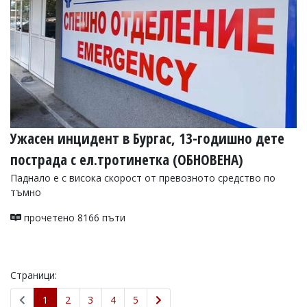
Ужасен инцидент в Бургас, 13-годишно дете
пострада с ел.тротинетка (ОБНОВЕНА)
Паднало е с висока скорост от превозното средство по
тъмно
прочетено 8166 пъти
Страници:
1
2
3
4
5