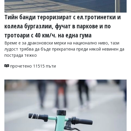
Тийн банди тероризират с ел.тротинетки и
колела бургазлии, фучат в паркове и по
тротоари с 40 км/ч. на една гума
Време е за драконовски мерки на национално ниво, тази
лудост трябва да бъде прекратена преди някой невинен да
пострада тежко
прочетено 11515 пъти