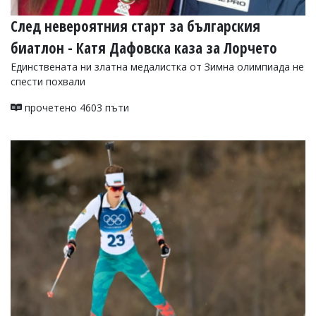
След невероятния старт за българския
биатлон - Катя Дафовска каза за Лорчето
Единствената ни златна медалистка от Зимна олимпиада не
спести похвали
прочетено 4603 пъти