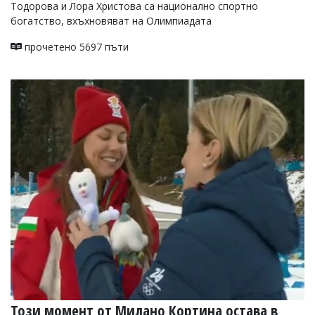
Тодорова и Лора Христова са национално спортно
богатство, вхъхновяват на Олимпиадата
прочетено 5697 пъти
Този момент от Милано Кортина остава в