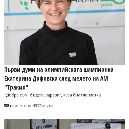
УКРАЙНА
СПОРТ
РАЗСЛЕДВАНЕ
БИЗНЕС
ЮГ
Управители:
Веселин
Василев,
Първи думи на олимпийската шампионка
email:
v.vasilev@flagman.bg
Екатерина Дафовска след мелето на АМ
Катя
Касабова,
"Тракия"
еmail:
k.kassabova@flagman.bg
"Добре съм, бъдете здрави", каза биатлонистка
Главен
редактор:
прочетено 4376 пъти
Иван
Колев,
email:
office@flagman.bg