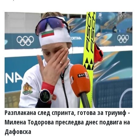
Разплакана след спринта, готова за триумф -
Милена Тодорова преследва днес подвига на
Дафовска