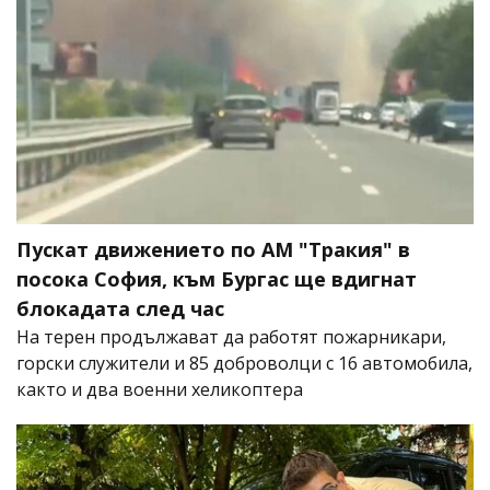
Пускат движението по АМ "Тракия" в
посока София, към Бургас ще вдигнат
блокадата след час
На терен продължават да работят пожарникари,
горски служители и 85 доброволци с 16 автомобила,
както и два военни хеликоптера