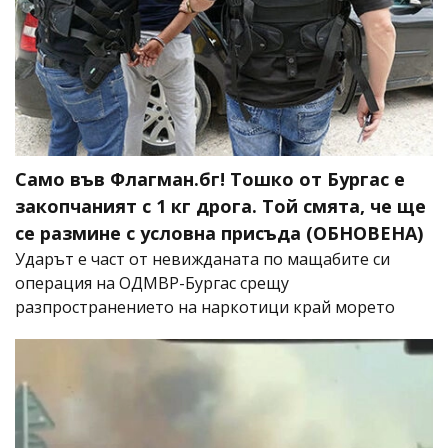
Само във Флагман.бг! Тошко от Бургас е
закопчаният с 1 кг дрога. Той смята, че ще
се размине с условна присъда (ОБНОВЕНА)
Ударът е част от невижданата по мащабите си
операция на ОДМВР-Бургас срещу
разпространението на наркотици край морето