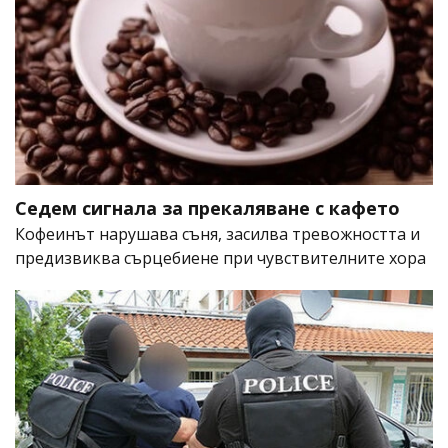
Седем сигнала за прекаляване с кафето
Кофеинът нарушава съня, засилва тревожността и
предизвиква сърцебиене при чувствителните хора