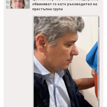
обвиняват го като ръководител на
престъпна група