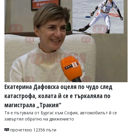
Коментарите
под
статиите
се
въвеждат
от
читателите
и
редакцията
не
носи
отговорност
за
тях!
Ако
Екатерина Дафовска оцеля по чудо след
откриете
обиден
катастрофа, колата й се е търкаляла по
за
вас
магистрала „Тракия“
коментар,
Тя е пътувала от Бургас към София, автомобилът й се
моля
сигнализирайте
завъртял обратно на движението
ни!
прочетено 12356 пъти