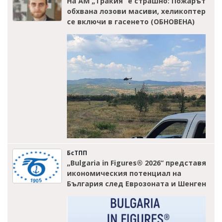
На АМ „Тракия” е страшно: Пожарът
обхвана лозови масиви, хеликоптер
се включи в гасенето (ОБНОВЕНА)
БсТПП
„Bulgaria in Figures® 2026“ представя
икономическия потенциал на
България след Еврозоната и Шенген