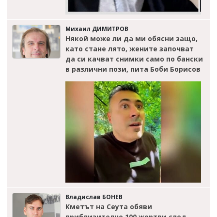
Михаил ДИМИТРОВ
Някой може ли да ми обясни защо,
като стане лято, жените започват
да си качват снимки само по бански
в различни пози, пита Боби Борисов
Владислав БОНЕВ
Кметът на Сеута обяви
приблизително 100 жертви след