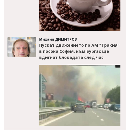
Михаил ДИМИТРОВ
Пускат движението по АМ "Тракия"
в посока София, към Бургас ще
вдигнат блокадата след час