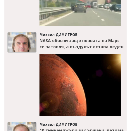
Михаил ДИМИТРОВ
NASA обясни защо почвата на Марс
се затопля, а въздухът остава леден
Михаил ДИМИТРОВ
10 тийнейджъри задържани, петима