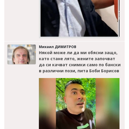
Михаил ДИМИТРОВ
Някой може ли да ми обясни защо,
като стане лято, жените започват
да си качват снимки само по бански
в различни пози, пита Боби Борисов