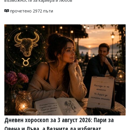
възможности за кариера и любов
прочетено 2972 пъти
Дневен хороскоп за 3 август 2026: Пари за
Овена и Лъва, а Везните да избягват