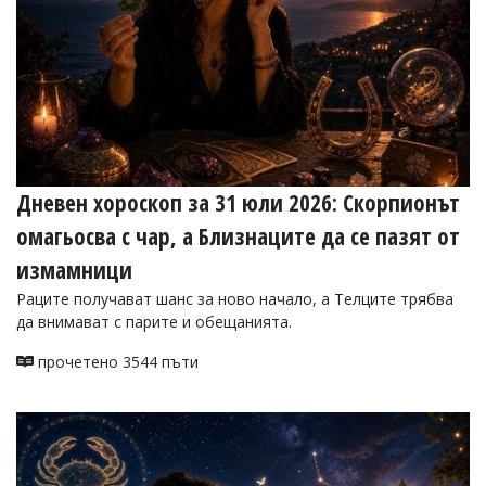
Дневен хороскоп за 31 юли 2026: Скорпионът
омагьосва с чар, а Близнаците да се пазят от
измамници
Раците получават шанс за ново начало, а Телците трябва
да внимават с парите и обещанията.
прочетено 3544 пъти