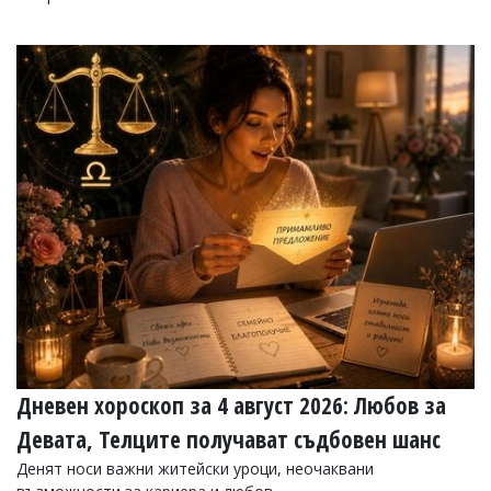
Дневен хороскоп за 4 август 2026: Любов за
Девата, Телците получават съдбовен шанс
Денят носи важни житейски уроци, неочаквани