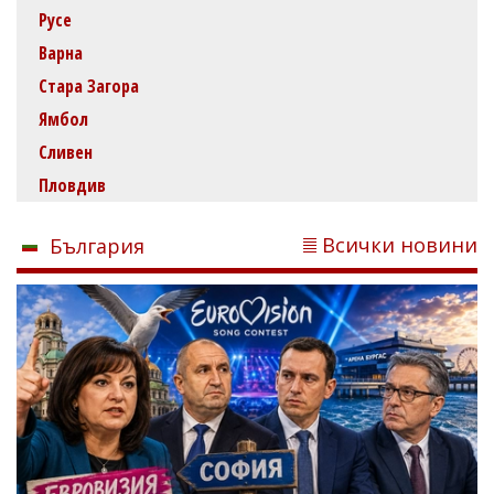
Русе
Варна
Стара Загора
Ямбол
Сливен
Пловдив
Всички новини
България