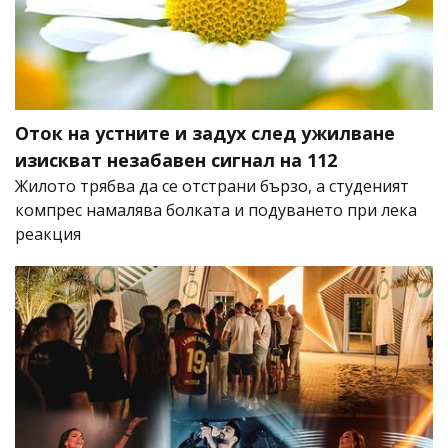
Оток на устните и задух след ужилване
изискват незабавен сигнал на 112
Жилото трябва да се отстрани бързо, а студеният
компрес намалява болката и подуването при лека
реакция