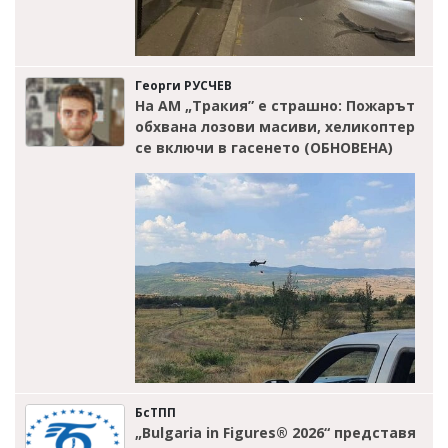
Георги РУСЧЕВ
На АМ „Тракия” е страшно: Пожарът
обхвана лозови масиви, хеликоптер
се включи в гасенето (ОБНОВЕНА)
БсТПП
„Bulgaria in Figures® 2026“ представя