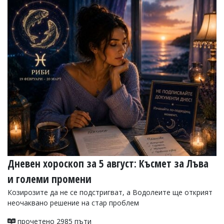
Дневен хороскоп за 5 август: Късмет за Лъва
и големи промени
Козирозите да не се подстригват, а Водолеите ще открият
неочаквано решение на стар проблем
прочетено 2985 пъти