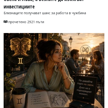
инвестициите
Близнаците получават шанс за работа в чужбина
прочетено 2921 пъти