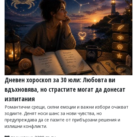
Дневен хороскоп за 30 юли: Любовта ви
вдъхновява, но страстите могат да донесат
изпитания
Романтични срещи, силни емоции и важни избори очакват
зодиите. Денят носи шанс за нови чувства, но
предупреждава да се пазите от прибързани решения и
излишни конфликти.