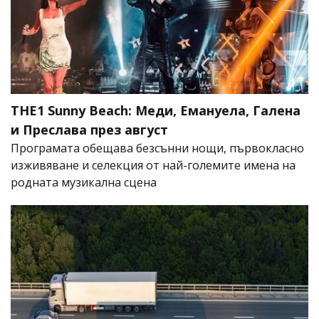
THE1 Sunny Beach: Меди, Емануела, Галена
и Преслава през август
Програмата обещава безсънни нощи, първокласно
изживяване и селекция от най-големите имена на
родната музикална сцена