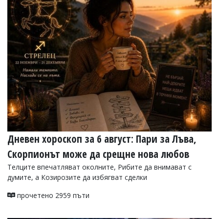
Коментарите
под
статиите
се
въвеждат
от
читателите
и
редакцията
не
носи
отговорност
за
тях!
Ако
Дневен хороскоп за 6 август: Пари за Лъва,
откриете
Скорпионът може да срещне нова любов
обиден
за
Телците впечатляват околните, Рибите да внимават с
вас
думите, а Козирозите да избягват сделки
коментар,
моля
прочетено 2959 пъти
сигнализирайте
ни!