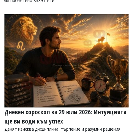
прочетено 3389 пъти
Дневен хороскоп за 29 юли 2026: Интуицията
ще ви води към успех
Денят изисква дисциплина, търпение и разумни решения.