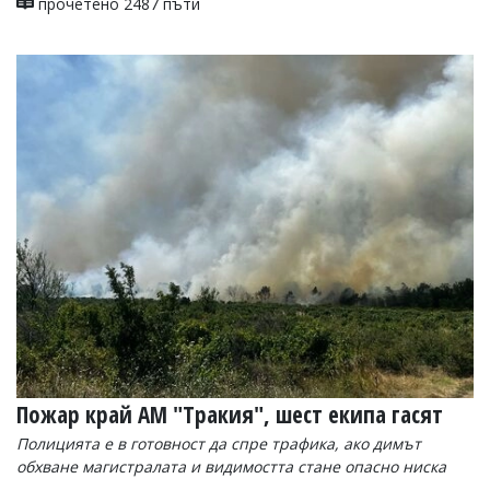
прочетено 2487 пъти
Пожар край АМ "Тракия", шест екипа гасят
Полицията е в готовност да спре трафика, ако димът
обхване магистралата и видимостта стане опасно ниска