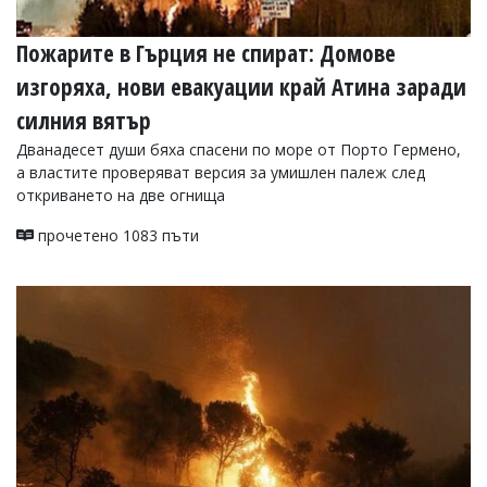
Пожарите в Гърция не спират: Домове
изгоряха, нови евакуации край Атина заради
силния вятър
Дванадесет души бяха спасени по море от Порто Гермено,
а властите проверяват версия за умишлен палеж след
откриването на две огнища
прочетено 1083 пъти