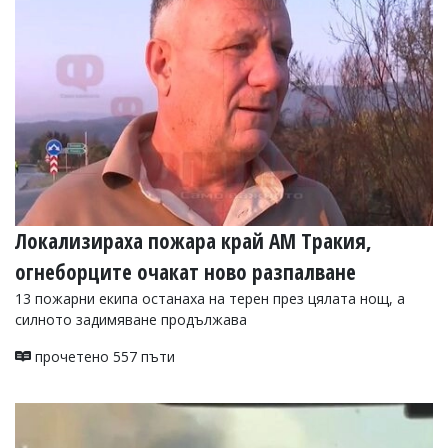
УКРАЙНА
СПОРТ
РАЗСЛЕДВАНЕ
БИЗНЕС
ЮГ
Управители:
Веселин
Василев,
Локализираха пожара край АМ Тракия,
email:
v.vasilev@flagman.bg
огнеборците очакат ново разпалване
Катя
Касабова,
13 пожарни екипа останаха на терен през цялата нощ, а
еmail:
k.kassabova@flagman.bg
силното задимяване продължава
Главен
прочетено 557 пъти
редактор:
Иван
Колев,
email:
office@flagman.bg