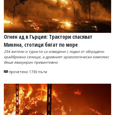
Огнен ад в Гърция: Трактори спасяват
Микена, стотици бягат по море
254 жители и туристи са изведени с лодки от обградено
крайбрежно селище, а древният археологически комплекс
беше евакуиран превантивно
прочетено 1730 пъти