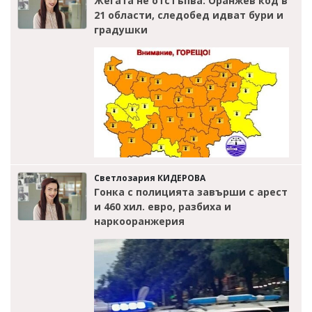
Жегата не отстъпва: Оранжев код в
21 области, следобед идват бури и
градушки
Светлозария КИДЕРОВА
Гонка с полицията завърши с арест
и 460 хил. евро, разбиха и
наркооранжерия