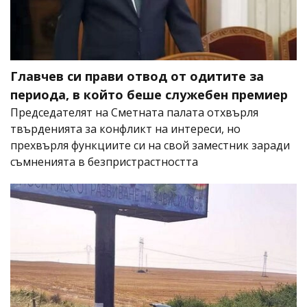
Главчев си прави отвод от одитите за
периода, в който беше служебен премиер
Председателят на Сметната палата отхвърля
твърденията за конфликт на интереси, но
прехвърля функциите си на свой заместник заради
съмненията в безпристрастността