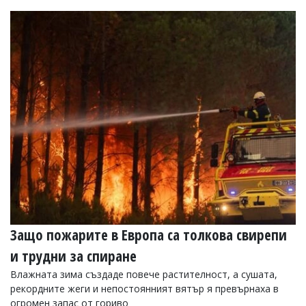
Защо пожарите в Европа са толкова свирепи
и трудни за спиране
Влажната зима създаде повече растителност, а сушата,
рекордните жеги и непостоянният вятър я превърнаха в
огромен запас от гориво