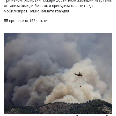
Три неконтролирани пожара достигнаха жилищни квартали,
оставиха хиляди без ток и принудиха властите да
мобилизират Националната гвардия
прочетено 1554 пъти