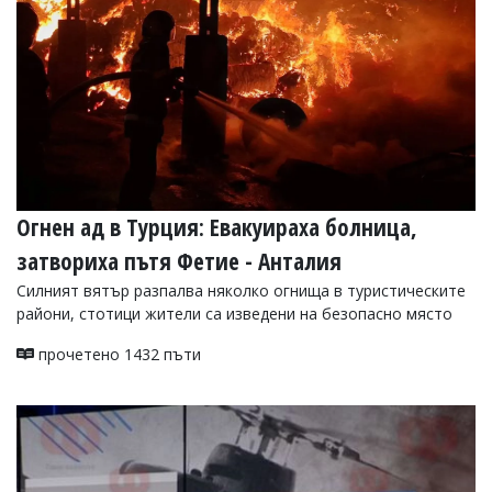
Огнен ад в Турция: Евакуираха болница,
затвориха пътя Фетие - Анталия
Силният вятър разпалва няколко огнища в туристическите
райони, стотици жители са изведени на безопасно място
прочетено 1432 пъти