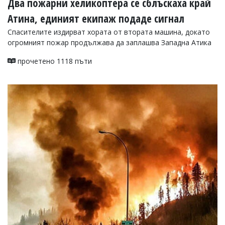
Два пожарни хеликоптера се сблъскаха край
Атина, единият екипаж подаде сигнал
Спасителите издирват хората от втората машина, докато
огромният пожар продължава да заплашва Западна Атика
прочетено 1118 пъти