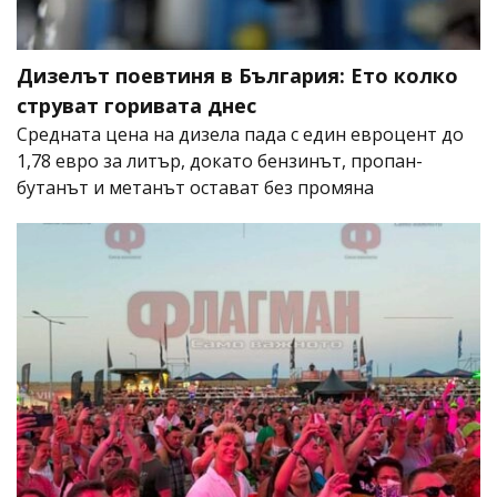
Дизелът поевтиня в България: Ето колко
струват горивата днес
Средната цена на дизела пада с един евроцент до
1,78 евро за литър, докато бензинът, пропан-
бутанът и метанът остават без промяна