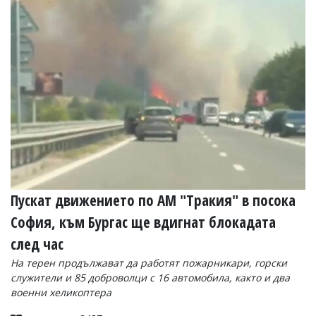
Коментарите
под
статиите
се
въвеждат
от
читателите
и
редакцията
не
носи
отговорност
за
тях!
Ако
Пускат движението по АМ "Тракия" в посока
откриете
София, към Бургас ще вдигнат блокадата
обиден
за
след час
вас
коментар,
На терен продължават да работят пожарникари, горски
моля
служители и 85 доброволци с 16 автомобила, както и два
сигнализирайте
военни хеликоптера
ни!