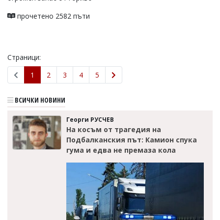
прочетено 2582 пъти
Страници:
1
2
3
4
5
ВСИЧКИ НОВИНИ
Георги РУСЧЕВ
На косъм от трагедия на
Подбалканския път: Камион спука
гума и едва не премаза кола