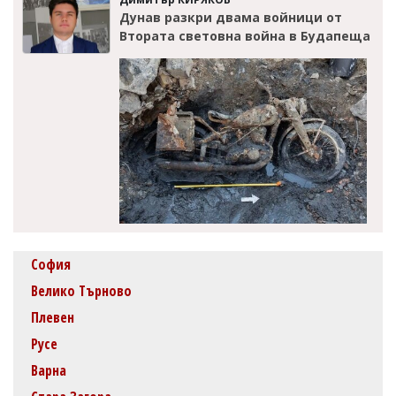
Дунав разкри двама войници от
Втората световна война в Будапеща
София
Велико Търново
Плевен
Русе
Варна