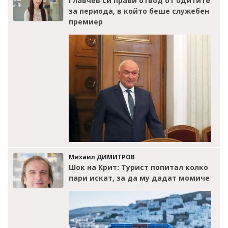
Главчев си прави отвод от одитите
за периода, в който беше служебен
премиер
Михаил ДИМИТРОВ
Шок на Крит: Турист попитал колко
пари искат, за да му дадат момиче