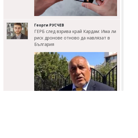
Георги РУСЧЕВ
ГЕРБ след взрива край Кардам: Има ли
риск дронове отново да навлязат в
България
Михаил ДИМИТРОВ
Вера Кочовска: България започва да
се оправя през 2030 г.