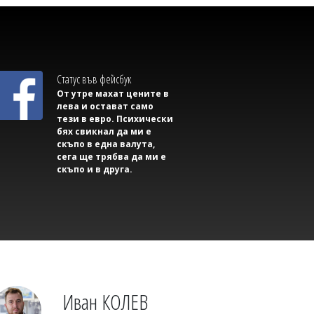
Светлозария КИДЕРОВА
Главчев си прави отвод от одитите за
периода, в който беше служебен
премиер
Статус във фейсбук
От утре махат цените в
лева и остават само
тези в евро. Психически
бях свикнал да ми е
скъпо в една валута,
сега ще трябва да ми е
скъпо и в друга.
Михаил ДИМИТРОВ
Шок на Крит: Турист попитал колко
пари искат, за да му дадат момиче
Иван КОЛЕВ