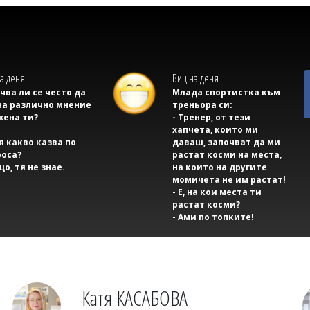
а деня
Виц на деня
учва ли се често да
Млада спортистка към
на различно мнение
треньора си:
жена ти?
- Тренер, от тези
хапчета, които ми
тя какво казва по
даваш, започват да ми
оса?
растат косми на места,
що, тя не знае.
на които на другите
момичета не им растат!
- Е, на кои места ти
растат косми?
- Ами по топките!
Катя КАСАБОВА