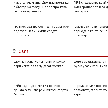
Както се очакваше: Дронът, преминал
ГЕРБ след взрива край 
в българско въздушно пространство,
риск дронове отново да
се оказа украински
България
НАП постави два фестивала в Бургаско
Главчев си прави отвод
под лупа: Над 20 екипа следят
периода, в който беше
оборотите
премиер
Свят
Шок на Крит: Турист попитал колко
Дете е сред жертвите 
пари искат, за да му дадат момиче
руски удари край Киев
Рейн падна до невиждано ниво,
Гърция засили проверк
сушата задушава речния транспорт в
плажовете, глобите сти
Европа
евро