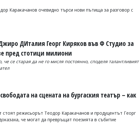
дор Каракачанов очевидно търси нови пътища за разговор с
Джиро ДИталия Георг Киряков във Ф Студио за
зе пред стотици милиони
, чe се старая да не го мисля постоянно, споделя талантливият
вател
вободата на сцената на бургаския театър – как
т стоят режисьорът Теодор Каракачанов и продуцентът Георг
 доказаха, че могат да превръщат поезията в събитие