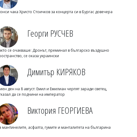
онси чака Христо Стоичков за концерта си в Бургас довечера
Георги РУСЧЕВ
акто се очакваше: Дронът, преминал в българско въздушно
Михаил ДИМИТРОВ
ространство, се оказа украински
Дете е сред жертвите на нощните
руски удари край Киев
Димитър КИРЯКОВ
мен ден на 8 август: Емил и Емилиан черпят заради светец,
тказал да се подчини на император
Виктория ГЕОРГИЕВА
а мантинелите, асфалта, гумите и манталитета на българина