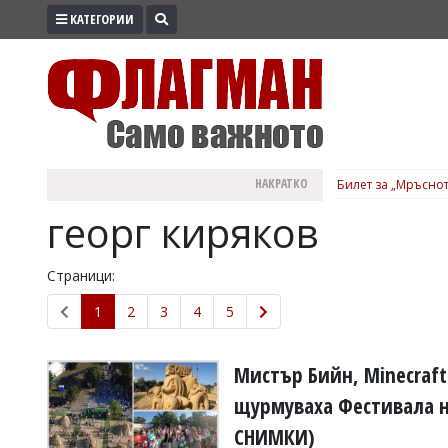
КАТЕГОРИИ
ПРОМО
ЗОНА
ИЗБОРИ
2026
ПРАКТИЧНО
НАКРАТКО
Билет за „Мръснот
КУЛТУРА
георг киряков
ЗДРАВЕ
ПОЛИТИКА
Страници:
ОБЩИНИ
1
2
3
4
5
ОБЩЕСТВО
ЛАЙФСТАЙЛ
Мистър Бийн, Minecraft
ВОЙНАТА
щурмуваха Фестивала н
В
СНИМКИ)