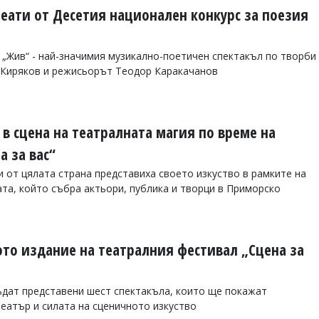
еати от Десетия национален конкурс за поезия
 „Жив“ - най-значимия музикално-поетичен спектакъл по творби
г Киряков и режисьорът Теодор Каракачанов
в сцена на театралната магия по време на
а за вас“
 от цялата страна представиха своето изкуство в рамките на
ата, който събра актьори, публика и творци в Приморско
то издание на театралния фестивал „Сцена за
ъдат представени шест спектакъла, които ще покажат
еатър и силата на сценичното изкуство