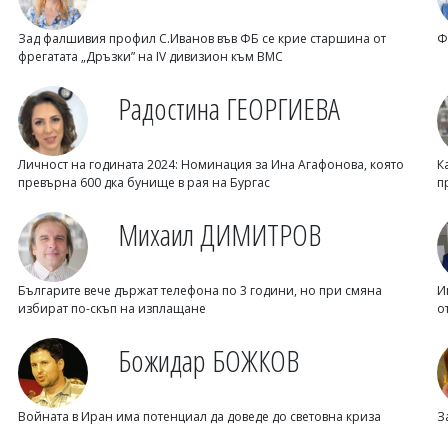
Зад фалшивия профил С.Иванов във ФБ се крие старшина от
Ф
фрегатата „Дръзки” на IV дивизион към ВМС
Радостина ГЕОРГИЕВА
Личност на годината 2024: Номинация за Ина Агафонова, която
К
превърна 600 дка бунище в рая на Бургас
п
Михаил ДИМИТРОВ
Българите вече държат телефона по 3 години, но при смяна
И
избират по-скъп на изплащане
о
Божидар БОЖКОВ
Войната в Иран има потенциал да доведе до световна криза
З