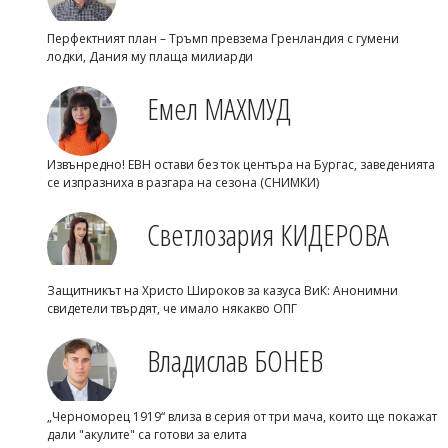
Перфектният план – Тръмп превзема Гренландия с гумени
лодки, Дания му плаща милиарди
Емел МАХМУД
Извънредно! ЕВН остави без ток центъра на Бургас, заведенията
се изпразниха в разгара на сезона (СНИМКИ)
Светлозария КИДЕРОВА
Защитникът на Христо Широков за казуса ВиК: Анонимни
свидетели твърдят, че имало някакво ОПГ
Владислав БОНЕВ
„Черноморец 1919“ влиза в серия от три мача, които ще покажат
дали "акулите" са готови за елита