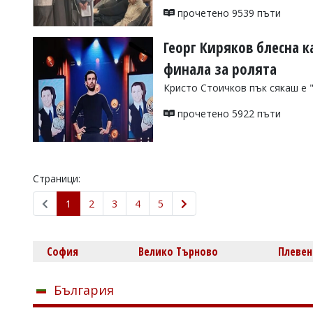
прочетено 9539 пъти
Георг Киряков блесна к
финала за ролята
Кристо Стоичков пък сякаш е 
прочетено 5922 пъти
Страници:
1
2
3
4
5
София
Велико Търново
Плевен
България