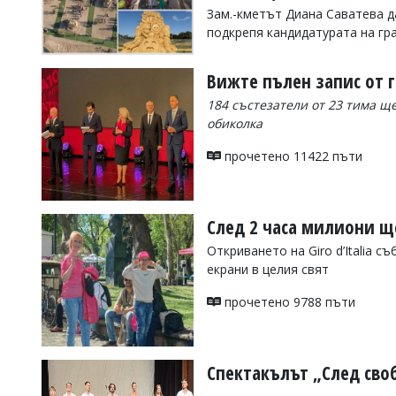
УКРАЙНА
Зам.-кметът Диана Саватева 
СПОРТ
подкрепя кандидатурата на гра
РАЗСЛЕДВАНЕ
прочетено 3179 пъти
Вижте пълен запис от г
БИЗНЕС
184 състезатели от 23 тима щ
ЮГ
обиколка
прочетено 11422 пъти
Управители:
Веселин
Василев,
email:
След 2 часа милиони щ
v.vasilev@flagman.bg
Катя
Откриването на Giro d’Italia 
Касабова,
екрани в целия свят
еmail:
k.kassabova@flagman.bg
прочетено 9788 пъти
Главен
редактор:
Иван
Колев,
email:
Спектакълът „След сво
office@flagman.bg