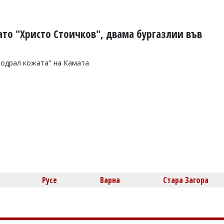
ато "Христо Стоичков", двама бургазлии във
"одрал кожата" на Камата
Русе
Варна
Стара Загора