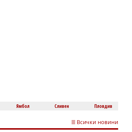
Лекари предупреждават за ухото на
плувеца
Георги РУСЧЕВ
На косъм от трагедия на
Подбалканския път: Камион спука
гума и едва не премаза кола
Ямбол
Сливен
Пловдив
Всички новини