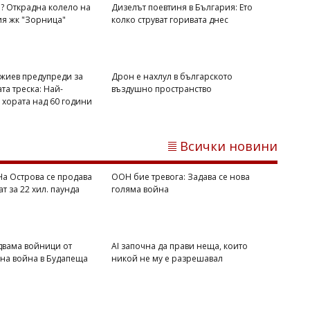
я? Открадна колело на
Дизелът поевтиня в България: Ето
ия жк "Зорница"
колко струват горивата днес
жиев предупреди за
Дрон е нахлул в българското
та треска: Най-
въздушно пространство
 хората над 60 години
Светлозария КИДЕРОВА
Дизелът поевтиня в България: Ето
колко струват горивата днес
Всички новини
 На Острова се продава
ООН бие тревога: Задава се нова
ат за 22 хил. паунда
голяма война
двама войници от
AI започна да прави неща, които
вна война в Будапеща
никой не му е разрешавал