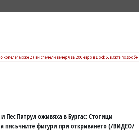
о копеле“ може да ви спечели вечеря за 200 евро в Dock 5, вижте подробн
 и Пес Патрул оживяха в Бургас: Стотици
а пясъчните фигури при откриването (/ВИДЕО/