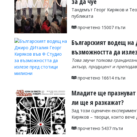
за да чуе
Коментарите
Тандемът Георг Киряков и Тео
под
публиката
статиите
се
прочетено 15007 пъти
въвеждат
от
читателите
Българският водещ на 
и
възможността да изле
редакцията
не
Това звучи толкова грандиозно
носи
актьор, продуцент и препода
отговорност
за
прочетено 16614 пъти
тях!
Ако
откриете
Младите ще празнуват с
обиден
за
ли ще я разкажат?
вас
Зад този сценичен експеримен
коментар,
моля
Киряков – творци, които вече
сигнализирайте
ни!
прочетено 5437 пъти