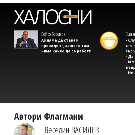
Бойко Борисов
Виц н
Аз няма да ставам
- Сл
президент, защото там
сте 
няма какво да се работи
със 
- Да.
- И 
въпр
- Ни
Автори Флагмани
Веселин ВАСИЛЕВ