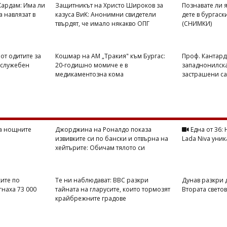
Кардам: Има ли
Защитникът на Христо Широков за
Познавате ли 
 навлязат в
казуса ВиК: Анонимни свидетели
дете в бургаск
твърдят, че имало някакво ОПГ
(СНИМКИ)
 от одитите за
Кошмар на АМ „Тракия" към Бургас:
Проф. Кантард
 служебен
20-годишно момиче е в
западнонилска
медикаментозна кома
застрашени са
на нощните
Джорджина на Роналдо показа
Една от 36:
извивките си по бански и отвърна на
Lada Niva уник
хейтърите: Обичам тялото си
ите по
Те ни наблюдават: BBC разкри
Дунав разкри 
гнаха 73 000
тайната на гларусите, които тормозят
Втората свето
крайбрежните градове