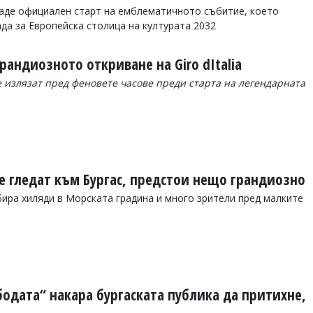
даде официален старт на емблематичното събитие, което
да за Европейска столица на културата 2032
рандиозното откриване на Giro dItalia
е излязат пред феновете часове преди старта на легендарната
е гледат към Бургас, предстои нещо грандиозно
събира хиляди в Морската градина и много зрители пред малките
бодата“ накара бургаската публика да притихне,