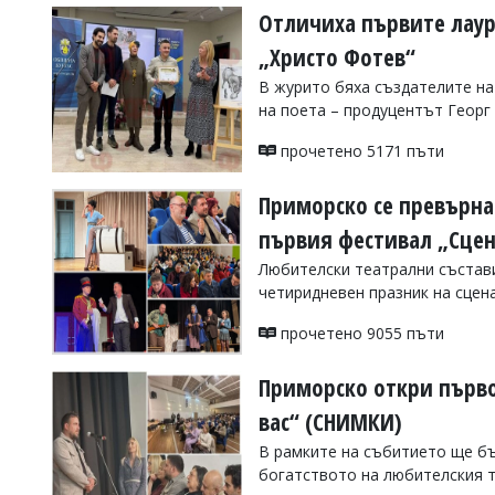
Отличиха първите лаур
„Христо Фотев“
В журито бяха създателите на
на поета – продуцентът Геор
прочетено 5171 пъти
Приморско се превърна 
първия фестивал „Сцен
Любителски театрални състави
четиридневен празник на сцен
прочетено 9055 пъти
Приморско откри първо
вас“ (СНИМКИ)
В рамките на събитието ще б
богатството на любителския т