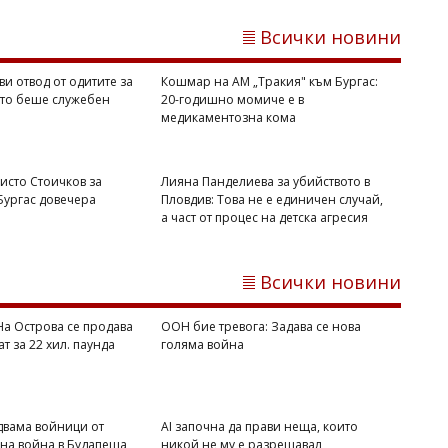
Всички новини
ви отвод от одитите за
Кошмар на АМ „Тракия" към Бургас:
йто беше служебен
20-годишно момиче е в
медикаментозна кома
Михаил ДИМИТРОВ
исто Стоичков за
Лияна Панделиева за убийството в
Шок на Крит: Турист попитал колко
 Бургас довечера
Пловдив: Това не е единичен случай,
пари искат, за да му дадат момиче
а част от процес на детска агресия
Всички новини
 На Острова се продава
ООН бие тревога: Задава се нова
ат за 22 хил. паунда
голяма война
двама войници от
AI започна да прави неща, които
вна война в Будапеща
никой не му е разрешавал