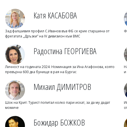
Катя КАСАБОВА
Зад фалшивия профил С.Иванов във ФБ се крие старшина от
Ф
фрегатата „Дръзки” на IV дивизион към ВМС
Радостина ГЕОРГИЕВА
Личност на годината 2024: Номинация за Ина Агафонова, която
Н
превърна 600 дка бунище в рая на Бургас
и
Михаил ДИМИТРОВ
Шок на Крит: Турист попитал колко пари искат, за да му дадат
И
момиче
о
Божидар БОЖКОВ