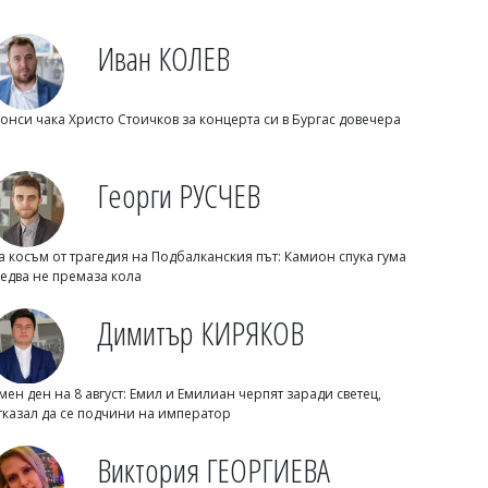
Иван КОЛЕВ
онси чака Христо Стоичков за концерта си в Бургас довечера
Георги РУСЧЕВ
Светлозария КИДЕРОВА
Нова пречка пред сделките с имоти:
Искат енергиен сертификат при
а косъм от трагедия на Подбалканския път: Камион спука гума
продажба и наем
 едва не премаза кола
Димитър КИРЯКОВ
мен ден на 8 август: Емил и Емилиан черпят заради светец,
тказал да се подчини на император
Виктория ГЕОРГИЕВА