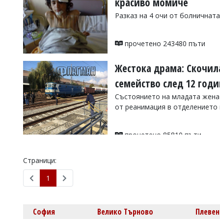
красиво момиче
Коментарите
Разказ на 4 очи от болничнат
под
статиите
се
прочетено 243480 пъти
въвеждат
от
читателите
Жестока драма: Скочил
и
семейство след 12 год
редакцията
не
Състоянието на младата жена 
носи
от реанимация в отделението
отговорност
за
тях!
Ако
прочетено 85810 пъти
откриете
обиден
Страници:
за
вас
1
коментар,
моля
сигнализирайте
ни!
София
Велико Търново
Плевен