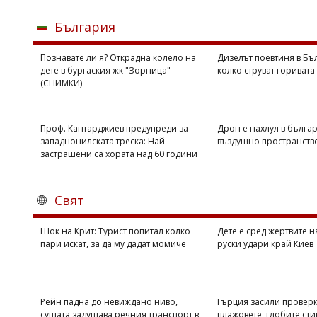
България
Познавате ли я? Открадна колело на
Дизелът поевтиня в Бъл
дете в бургаския жк "Зорница"
колко струват горивата
(СНИМКИ)
Проф. Кантарджиев предупреди за
Дрон е нахлул в бълга
западнонилската треска: Най-
въздушно пространств
застрашени са хората над 60 години
Свят
Шок на Крит: Турист попитал колко
Дете е сред жертвите 
пари искат, за да му дадат момиче
руски удари край Киев
Рейн падна до невиждано ниво,
Гърция засили проверк
сушата задушава речния транспорт в
плажовете, глобите сти