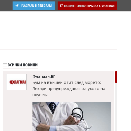
FLAGMAN В TELEGRAM
ВАШИЯТ СИГНАЛ
ВРЪЗКА С ФЛАГМАН
ВСИЧКИ НОВИНИ
Флагман.БГ
Бум на външен отит след морето:
Лекари предупреждават за ухото на
плувеца