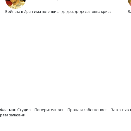
Войната в Иран има потенциал да доведе до световна криза
З
Флагман Студио
Поверителност
Права и собственост
За контак
права запазени.