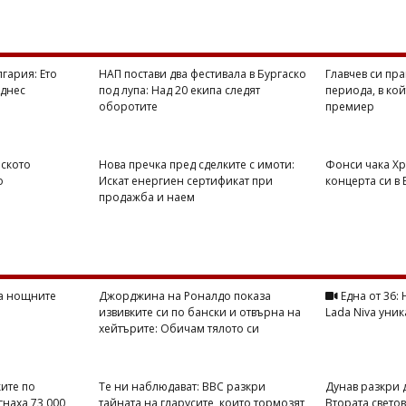
гария: Ето
НАП постави два фестивала в Бургаско
Главчев си пра
 днес
под лупа: Над 20 екипа следят
периода, в ко
оборотите
премиер
рското
Нова пречка пред сделките с имоти:
Фонси чака Хр
о
Искат енергиен сертификат при
концерта си в
продажба и наем
на нощните
Джорджина на Роналдо показа
Една от 36:
извивките си по бански и отвърна на
Lada Niva уник
хейтърите: Обичам тялото си
ите по
Те ни наблюдават: BBC разкри
Дунав разкри 
гнаха 73 000
тайната на гларусите, които тормозят
Втората свето