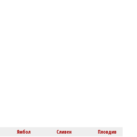
Дизелът поевтиня в България: Ето
колко струват горивата днес
Светлозария КИДЕРОВА
Главчев си прави отвод от одитите за
периода, в който беше служебен
премиер
Ямбол
Сливен
Пловдив