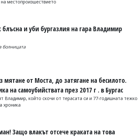
 на местопроизшествието
к блъсна и уби бургазлия на гара Владимир
в болницата
ез мятане от Моста, до затягане на бесилото.
ка на самоубийствата през 2017 г . в Бургас
т Владимир, който скочи от терасата си и 77-годишната тежко
а хроника
ан! Защо влакът отсече краката на това