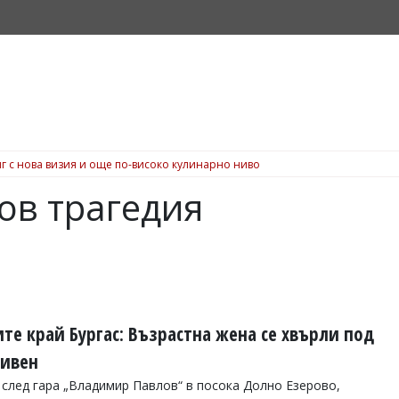
г с нова визия и още по-високо кулинарно ниво
ов трагедия
те край Бургас: Възрастна жена се хвърли под
ливен
 след гара „Владимир Павлов“ в посока Долно Езерово,