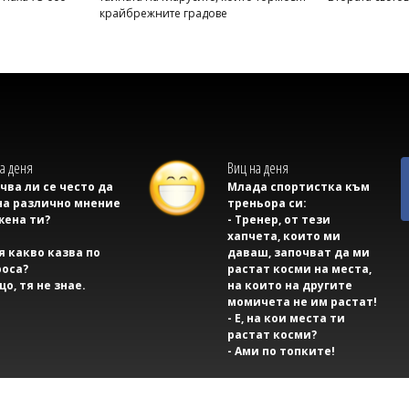
крайбрежните градове
а деня
Виц на деня
учва ли се често да
Млада спортистка към
на различно мнение
треньора си:
жена ти?
- Тренер, от тези
хапчета, които ми
тя какво казва по
даваш, започват да ми
оса?
растат косми на места,
що, тя не знае.
на които на другите
момичета не им растат!
- Е, на кои места ти
растат косми?
- Ами по топките!