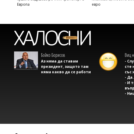
Европа
евро
Бойко Борисов
Виц н
Аз няма да ставам
- Сл
президент, защото там
сте 
няма какво да се работи
със 
- Да.
- И 
въпр
- Ни