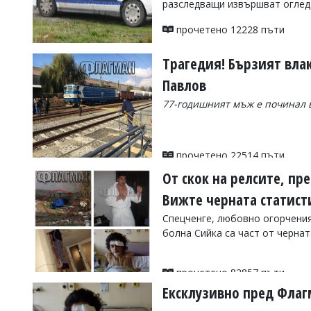
разследващи извършват оглед
УКРАЙНА
СПОРТ
прочетено 12228 пъти
РАЗСЛЕДВАНЕ
Трагедия! Бързият вла
БИЗНЕС
Павлов
ЮГ
77-годишният мъж е починал 
Управители:
Веселин
Василев,
прочетено 22514 пъти
email:
От скок на релсите, пр
v.vasilev@flagman.bg
Катя
Вижте черната статисти
Касабова,
еmail:
k.kassabova@flagman.bg
Спецченге, любовно огорчения
болна Сийка са част от чернат
Главен
редактор:
Иван
прочетено 82857 пъти
Колев,
email:
Ексклузивно пред Флагм
office@flagman.bg