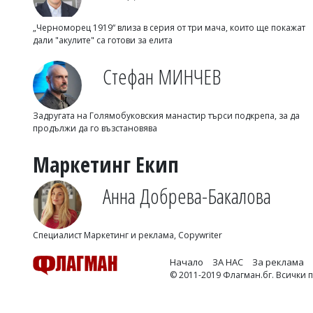
„Черноморец 1919“ влиза в серия от три мача, които ще покажат
дали "акулите" са готови за елита
Стефан МИНЧЕВ
Задругата на Голямобуковския манастир търси подкрепа, за да
продължи да го възстановява
Маркетинг Екип
Анна Добрева-Бакалова
Специалист Маркетинг и реклама, Copywriter
Начало
ЗА НАС
За реклама
© 2011-2019 Флагман.бг. Всички 