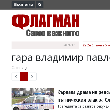
КАТЕГОРИИ
ПРОМО
ЗОНА
ИЗБОРИ
2026
ПРАКТИЧНО
НАКРАТКО
Za Zú Слънчев бря
КУЛТУРА
гара владимир павл
ЗДРАВЕ
ПОЛИТИКА
Страници:
ОБЩИНИ
1
ОБЩЕСТВО
ЛАЙФСТАЙЛ
Кървава драма на релси
ВОЙНАТА
пътническия влак за С
В
Трагедията се разигра секунди