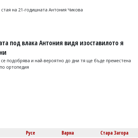
а стая на 21-годишната Антония Чикова
ата под влака Антония видя изоставилото я
ини
се подобрява и най-вероятно до дни тя ще бъде преместена
 по ортопедия
Русе
Варна
Стара Загора