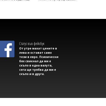
Михаил ДИМИТРОВ
Дете е сред жертвите на нощните
руски удари край Киев
Статус във фейсбук
От утре махат цените в
лева и остават само
тези в евро. Психически
бях свикнал да ми е
скъпо в една валута,
сега ще трябва да ми е
скъпо и в друга.
Светлозария КИДЕРОВА
Проф. Кантарджиев предупреди за
западнонилската треска: Най-
застрашени са хората над 60 години