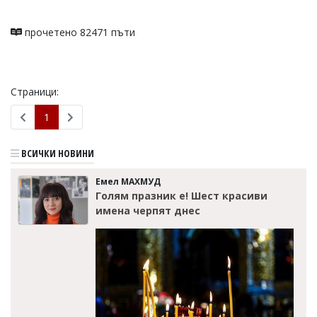
прочетено 82471 пъти
Страници:
1
ВСИЧКИ НОВИНИ
Емел МАХМУД
Голям празник е! Шест красиви
имена черпят днес