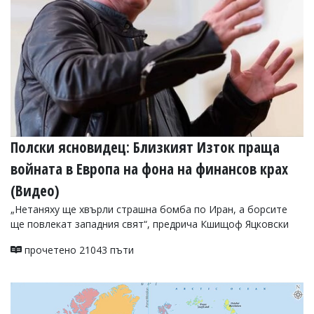
Коментарите
под
статиите
се
въвеждат
от
читателите
и
редакцията
не
носи
Полски ясновидец: Близкият Изток праща
отговорност
войната в Европа на фона на финансов крах
за
тях!
(Видео)
Ако
откриете
„Нетаняху ще хвърли страшна бомба по Иран, а борсите
обиден
ще повлекат западния свят“, предрича Кшищоф Яцковски
за
вас
прочетено 21043 пъти
коментар,
моля
сигнализирайте
ни!