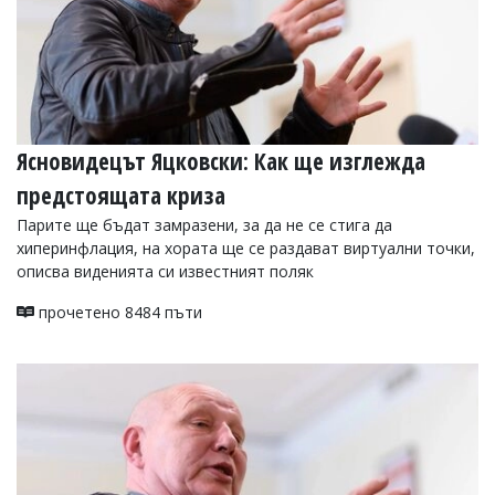
УКРАЙНА
СПОРТ
РАЗСЛЕДВАНЕ
БИЗНЕС
ЮГ
Ясновидецът Яцковски: Как ще изглежда
предстоящата криза
Управители:
Веселин
Парите ще бъдат замразени, за да не се стига да
Василев,
хиперинфлация, на хората ще се раздават виртуални точки,
email:
описва виденията си известният поляк
v.vasilev@flagman.bg
Катя
прочетено 8484 пъти
Касабова,
еmail:
k.kassabova@flagman.bg
Главен
редактор:
Иван
Колев,
email:
office@flagman.bg