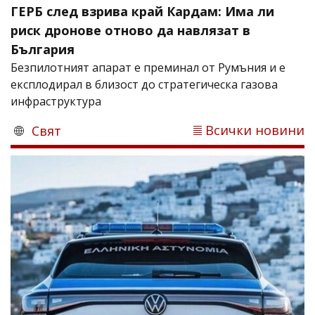
ГЕРБ след взрива край Кардам: Има ли
риск дронове отново да навлязат в
България
Безпилотният апарат е преминал от Румъния и е
експлодирал в близост до стратегическа газова
инфраструктура
Всички новини
Свят