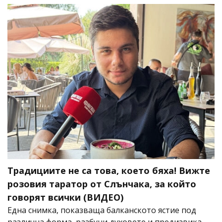
Традициите не са това, което бяха! Вижте
розовия таратор от Слънчака, за който
говорят всички (ВИДЕО)
Една снимка, показваща балканското ястие под
различна форма, разбуни духовете и предизвика