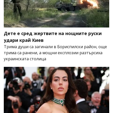
Дете е сред жертвите на нощните руски
удари край Киев
Трима души са загинали в Бориспилски район, още
трима са ранени, а мощни експлозии разтърсиха
украинската столица