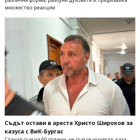
множество реакции
Съдът остави в ареста Христо Широков за
казуса с ВиК-Бургас
Станал съм на 60 години, не съм се укривал, каза