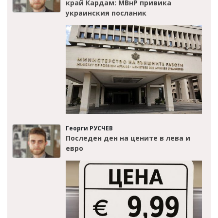
край Кардам: МВнР привика
украинския посланик
Георги РУСЧЕВ
Последен ден на цените в лева и
евро