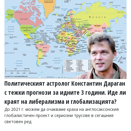
Политическият астролог Константин Дараган
с тежки прогнози за идните 3 години. Иде ли
краят на либерализма и глобализацията?
До 2021 г. можем да очакваме краха на англосаксонския
глобалистичен проект и сериозни трусове в сегашния
световен ред