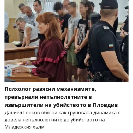
Психолог разясни механизмите,
превърнали непълнолетните в
извършители на убийството в Пловдив
Даниел Генков обясни как груповата динамика е
довела непълнолетните до убийството на
Младежкия хълм