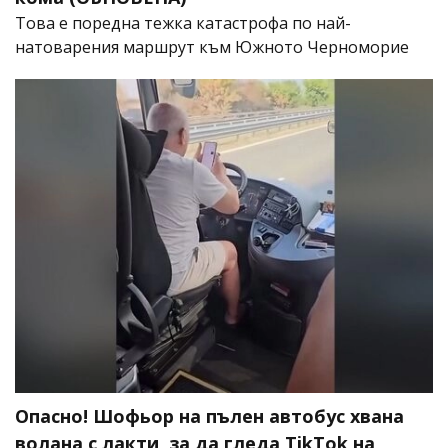
Това е поредна тежка катастрофа по най-
натоварения маршрут към Южното Черноморие
Опасно! Шофьор на пълен автобус хвана
волана с лакти, за да гледа TikTok на