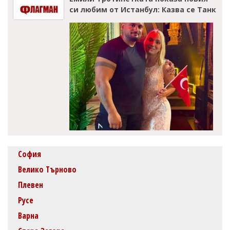
си любим от Истанбул: Казва се Танк
София
Велико Търново
Плевен
Русе
Варна