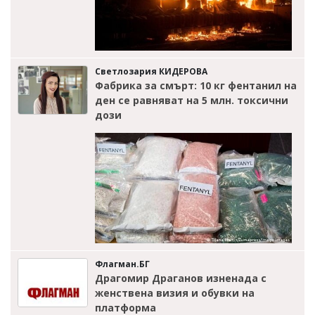
Светлозария КИДЕРОВА
Фабрика за смърт: 10 кг фентанил на
ден се равняват на 5 млн. токсични
дози
Флагман.БГ
Драгомир Драганов изненада с
женствена визия и обувки на
платформа