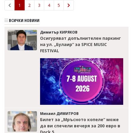
1
2
3
4
5
ВСИЧКИ НОВИНИ
Димитър КИРЯКОВ
Осигуряват допълнителен паркинг
на ул. „Булаир“ за SPICE MUSIC
FESTIVAL
Михаил ДИМИТРОВ
Билет за „Мръсното копеле“ може
да ви спечели вечеря за 200 евро в
Dock 5