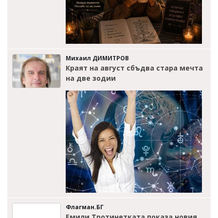
Михаил ДИМИТРОВ
Краят на август сбъдва стара мечта
на две зодии
Флагман.БГ
Емили Тротинетката показа новия