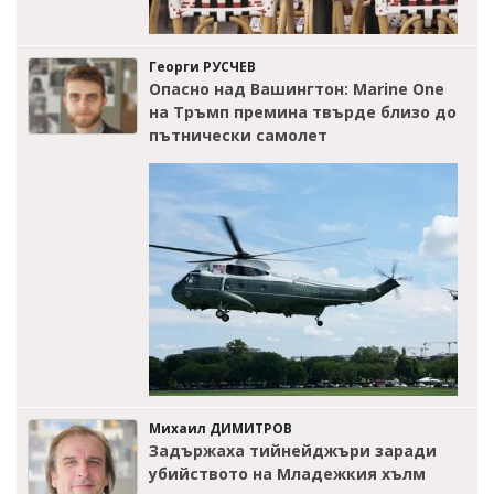
Георги РУСЧЕВ
Опасно над Вашингтон: Marine One
на Тръмп премина твърде близо до
пътнически самолет
Михаил ДИМИТРОВ
Задържаха тийнейджъри заради
убийството на Младежкия хълм