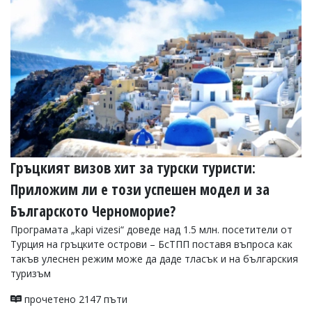
УКРАЙНА
СПОРТ
РАЗСЛЕДВАНЕ
БИЗНЕС
ЮГ
Управители:
Веселин
Василев,
Гръцкият визов хит за турски туристи:
email:
v.vasilev@flagman.bg
Приложим ли е този успешен модел и за
Катя
Касабова,
Българското Черноморие?
еmail:
k.kassabova@flagman.bg
Програмата „kapi vizesi“ доведе над 1.5 млн. посетители от
Главен
Турция на гръцките острови – БсТПП поставя въпроса как
редактор:
такъв улеснен режим може да даде тласък и на българския
Иван
туризъм
Колев,
email:
прочетено 2147 пъти
office@flagman.bg