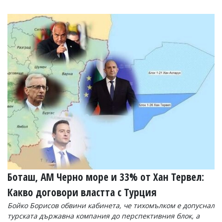
Коментарите
под
статиите
се
въвеждат
от
читателите
и
редакцията
не
носи
отговорност
за
тях!
Ако
откриете
обиден
за
вас
Боташ, АМ Черно море и 33% от Хан Тервел:
коментар,
моля
Какво договори властта с Турция
сигнализирайте
Бойко Борисов обвини кабинета, че тихомълком е допуснал
ни!
турската държавна компания до перспективния блок, а