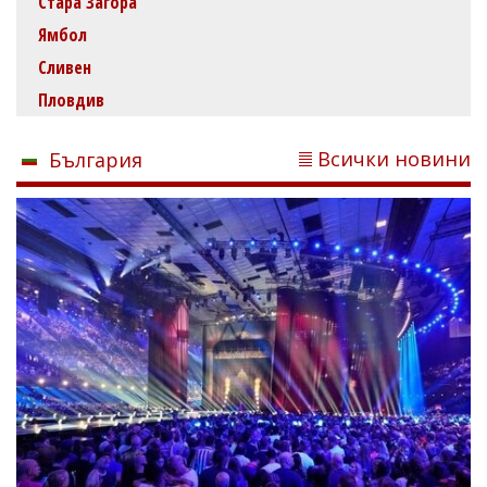
Стара Загора
Ямбол
Сливен
Пловдив
Всички новини
България