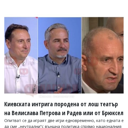
Киевската интрига породена от лош театър
на Велислава Петрова и Радев или от Брюксел
Опитват се да играят две игри едновременно, като едната е
да сме „неутрални“с външна политика спрямо националния