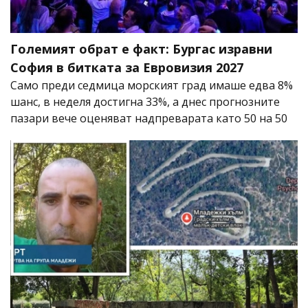
Големият обрат е факт: Бургас изравни
София в битката за Евровизия 2027
Само преди седмица морският град имаше едва 8%
шанс, в неделя достигна 33%, а днес прогнозните
пазари вече оценяват надпреварата като 50 на 50