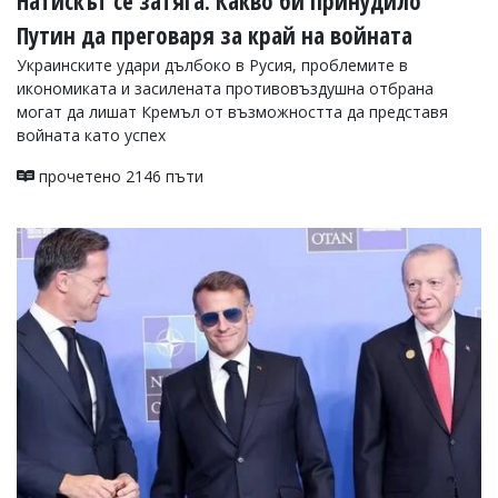
Натискът се затяга: Какво би принудило
Путин да преговаря за край на войната
Украинските удари дълбоко в Русия, проблемите в
икономиката и засилената противовъздушна отбрана
могат да лишат Кремъл от възможността да представя
войната като успех
прочетено 2146 пъти