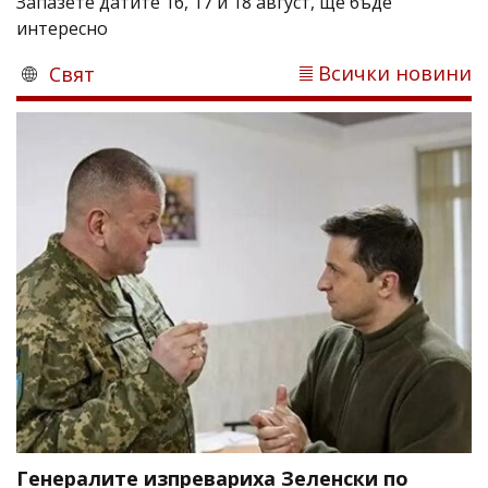
Запазете датите 16, 17 и 18 август, ще бъде
интересно
Всички новини
Свят
Генералите изпревариха Зеленски по