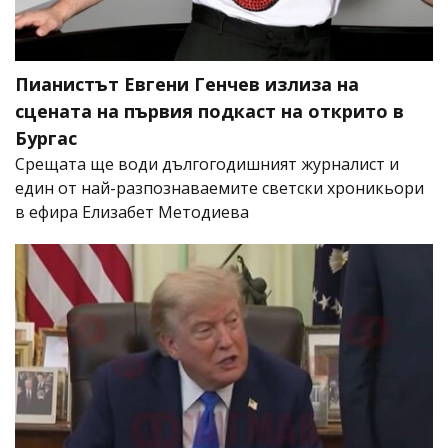
Пианистът Евгени Генчев излиза на
сцената на първия подкаст на открито в
Бургас
Срещата ще води дългогодишният журналист и
един от най-разпознаваемите светски хроникьори
в ефира Елизабет Методиева