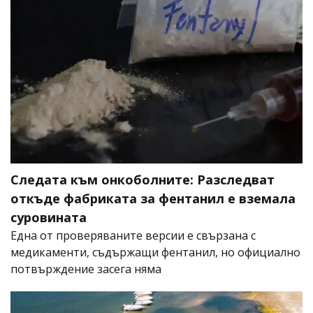
Следата към онкоболните: Разследват
откъде фабриката за фентанил е вземала
суровината
Една от проверяваните версии е свързана с
медикаменти, съдържащи фентанил, но официално
потвърждение засега няма