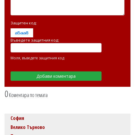
Защитен код:
Въведете защитния код:
Моля, въведете защитния код
0
Коментара по темата
София
Велико Търново