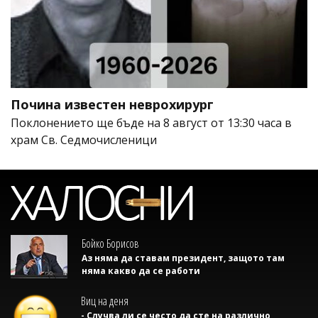
Почина известен неврохирург
Поклонението ще бъде на 8 август от 13:30 часа в
храм Св. Седмочисленици
Бойко Борисов
Аз няма да ставам президент, защото там
няма какво да се работи
Виц на деня
- Случва ли се често да сте на различно