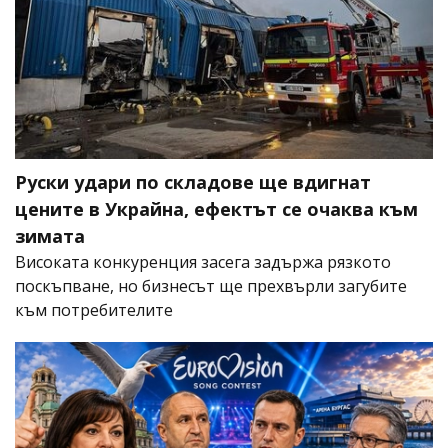
Руски удари по складове ще вдигнат
цените в Украйна, ефектът се очаква към
зимата
Високата конкуренция засега задържа рязкото
поскъпване, но бизнесът ще прехвърли загубите
към потребителите