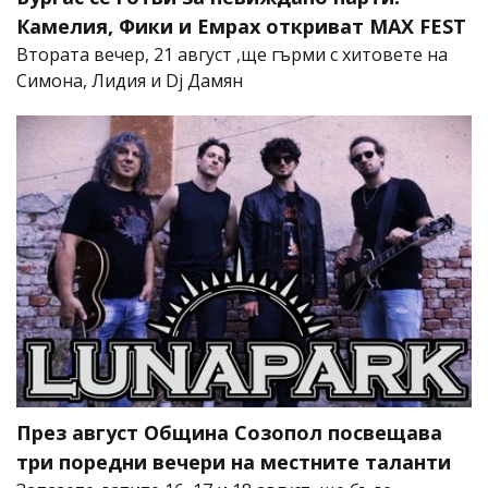
Камелия, Фики и Емрах откриват MAX FEST
Втората вечер, 21 август ,ще гърми с хитовете на
Симона, Лидия и Dj Дамян
През август Община Созопол посвещава
три поредни вечери на местните таланти