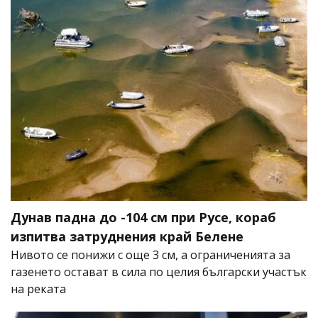
Дунав падна до -104 см при Русе, кораб
изпитва затруднения край Белене
Нивото се понижи с още 3 см, а ограниченията за
газенето остават в сила по целия български участък
на реката