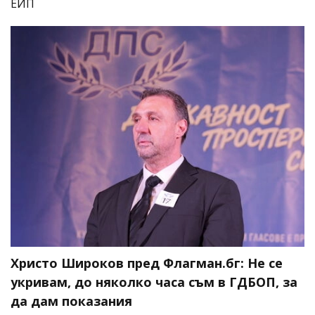
ЕИП
Христо Широков пред Флагман.бг: Не се
укривам, до няколко часа съм в ГДБОП, за
да дам показания