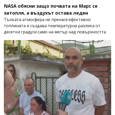
NASA обясни защо почвата на Марс се
затопля, а въздухът остава леден
Тънката атмосфера не пренася ефективно
топлината и създава температурна разлика от
десетки градуси само на метър над повърхността