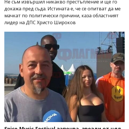
Не съм извършил никакво престъпление и ще го
докажа пред съда. Истината е, че се опитват да ме
мачкат по политически причини, каза областният
лидер на ДПС Христо Широков
Spice Music Festival започва, звезди от цял