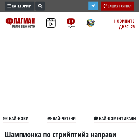
КАТЕГОРИИ
ВАШИЯТ СИГНАЛ
ПРОМО
НОВИНИТЕ
ДНЕС: 26
ЗОНА
ИЗБОРИ
2026
ПРАКТИЧНО
КУЛТУРА
ЗДРАВЕ
ПОЛИТИКА
ОБЩИНИ
ОБЩЕСТВО
ЛАЙФСТАЙЛ
НАЙ-НОВИ
НАЙ-ЧЕТЕНИ
НАЙ-КОМЕНТИРАНИ
ВОЙНАТА
В
Шампионка по стрийптийз направи