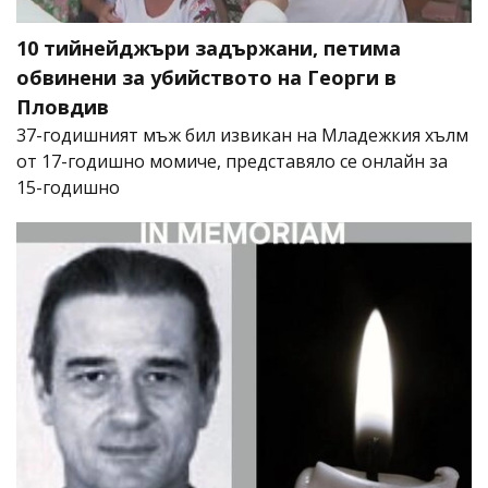
10 тийнейджъри задържани, петима
обвинени за убийството на Георги в
Пловдив
37-годишният мъж бил извикан на Младежкия хълм
от 17-годишно момиче, представяло се онлайн за
15-годишно