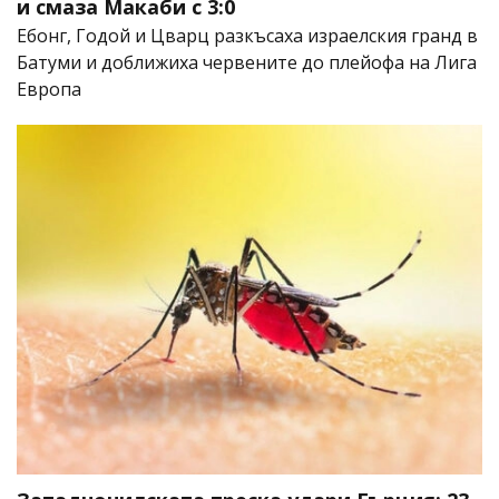
и смаза Макаби с 3:0
Ебонг, Годой и Цварц разкъсаха израелския гранд в
Батуми и доближиха червените до плейофа на Лига
Европа