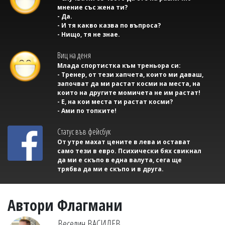
мнение със жена ти?
- Да.
- И тя какво казва по въпроса?
- Нищо, тя не знае.
Виц на деня
Млада спортистка към треньора си:
- Тренер, от тези хапчета, които ми даваш,
започват да ми растат косми на места, на
които на другите момичета не им растат!
- Е, на кои места ти растат косми?
- Ами по топките!
Статус във фейсбук
От утре махат цените в лева и остават
само тези в евро. Психически бях свикнал
да ми е скъпо в една валута, сега ще
трябва да ми е скъпо и в друга.
Автори Флагмани
Веселин ВАСИЛЕВ