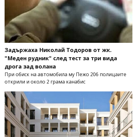
Задържаха Николай Тодоров от жк.
"Меден рудник" след тест за три вида
дрога зад волана
При обиск на автомобила му Пежо 206 полицаите
открили и около 2 грама канабис