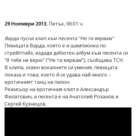
Коментарите
под
статиите
29 Ноември 2013
, Петък, 06:01 ч.
се
въвеждат
от
Варда пусна клип към песента “Не ти вярвам”
читателите
Певицата Варда, която е и шампионка по
и
редакцията
стрийптийз, издаде дебютен албум към песента си
не
“Я тебе не верю” (“Не ти вярвам”), съобщава ТСН.
носи
В клипа, освен вокалните си умения, певицата
отговорност
за
показа и това, което й се удава най-много –
тях!
еротичният танц на пилон.
Ако
Режисьор на еротичния клип е Александър
откриете
обиден
Филатович, а песента е на Анатолий Розанов и
за
Сергей Кузнецов.
вас
коментар,
моля
сигнализирайте
ни!