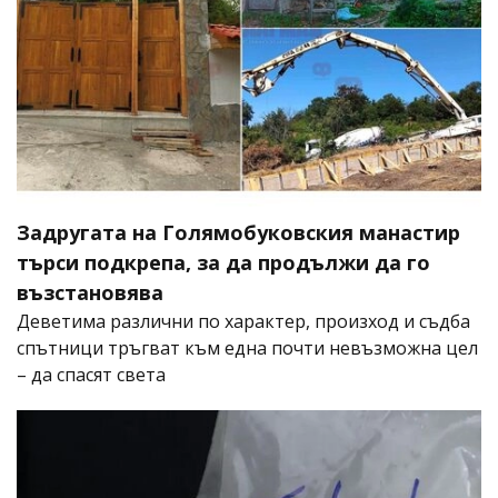
Задругата на Голямобуковския манастир
търси подкрепа, за да продължи да го
възстановява
Деветима различни по характер, произход и съдба
спътници тръгват към една почти невъзможна цел
– да спасят света