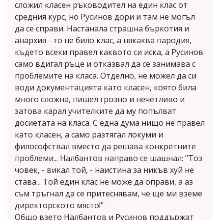
сложил класен ръководител на един клас от
средния курс, но Русинов дори и там не могъл
да се справи. Настанала страшна бъркотия и
анархия - то не било клас, а някаква пародия,
където всеки правел каквото си иска, а Русинов
само вдигал ръце и отказвал да се занимава с
проблемите на класа. Отделно, не можел да си
води документацията като класен, която била
много сложна, пишел грозно и нечетливо и
затова карал учителките да му попълват
досиетата на класа. С една дума нищо не правел
като класен, а само разтягал локуми и
философствал вместо да решава конкретните
проблеми... Налбантов направо се шашнал: "Тоз
човек, - викал той, - наистина за никъв хуй не
става... Той един клас не може да оправи, а аз
съм тръгнал да се притеснявам, че ще ми вземе
директорското място!"
Общо взето Налбантов и Русинов поддържат