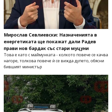
Мирослав Севлиевски: Назначенията в
енергетиката ще покажат дали Радев
прави нов бардак със стари муцуни
Това е като с маймунката - колкото повече се качва
нагоре, толкова повече ѝ се вижда дупето, обясни
бившият министър