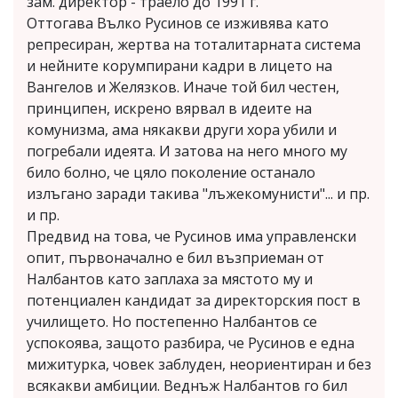
зам. директор - траело до 1991 г.
Оттогава Вълко Русинов се изживява като
репресиран, жертва на тоталитарната система
и нейните корумпирани кадри в лицето на
Вангелов и Желязков. Иначе той бил честен,
принципен, искрено вярвал в идеите на
комунизма, ама някакви други хора убили и
погребали идеята. И затова на него много му
било болно, че цяло поколение останало
излъгано заради такива "лъжекомунисти"... и пр.
и пр.
Предвид на това, че Русинов има управленски
опит, първоначално е бил възприеман от
Налбантов като заплаха за мястото му и
потенциален кандидат за директорския пост в
училището. Но постепенно Налбантов се
успокоява, защото разбира, че Русинов е една
мижитурка, човек заблуден, неориентиран и без
всякакви амбиции. Веднъж Налбантов го бил