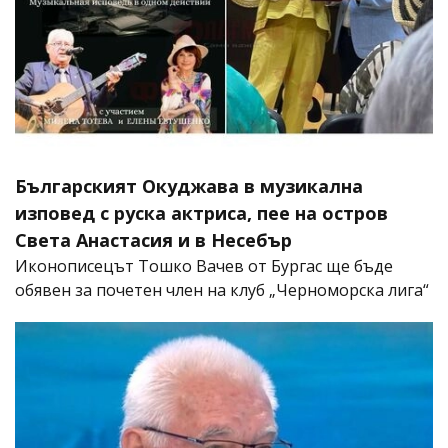
Българският Окуджава в музикална
изповед с руска актриса, пее на остров
Света Анастасия и в Несебър
Иконописецът Тошко Вачев от Бургас ще бъде
обявен за почетен член на клуб „Черноморска лига“