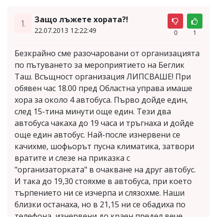
Защо лъжете хората?!
1.
22.07.2013 12:22:49
0
1
Безкрайно сме разочаровани от организацията
по пътуването за мероприятието на Беглик
Таш. Всъщност организация ЛИПСВАШЕ! При
обявен час 18.00 пред Областна управа имаше
хора за около 4 автобуса. Първо дойде един,
след 15-тина минути още един. Тези два
автобуса чакаха до 19 часа и тръгнаха и дойде
още един автобус. Най-после изнервени се
качихме, шофьорът пусна климатика, затвори
вратите и слезе на приказка с
"организаторката" в очакване на друг автобус.
И така до 19,30 стояхме в автобуса, при което
търпението ни се изчерпа и слязохме. Наши
близки останаха, но в 21,15 ни се обадиха по
телефона, изнервени до краен предел вече