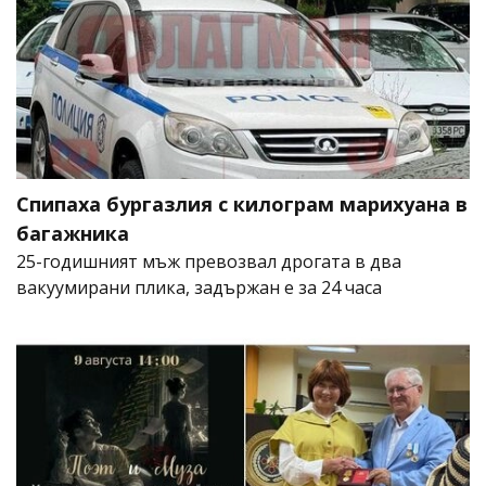
Спипаха бургазлия с килограм марихуана в
багажника
25-годишният мъж превозвал дрогата в два
вакуумирани плика, задържан е за 24 часа