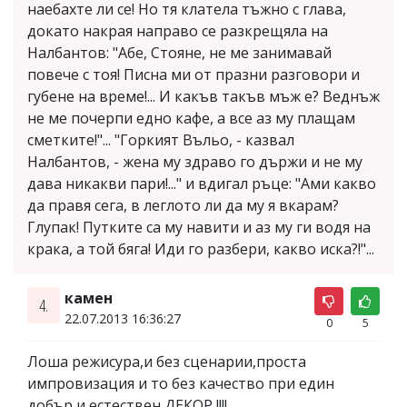
наебахте ли се! Но тя клатела тъжно с глава,
докато накрая направо се разкрещяла на
Налбантов: "Абе, Стояне, не ме занимавай
повече с тоя! Писна ми от празни разговори и
губене на време!... И какъв такъв мъж е? Веднъж
не ме почерпи едно кафе, а все аз му плащам
сметките!"... "Горкият Въльо, - казвал
Налбантов, - жена му здраво го държи и не му
дава никакви пари!..." и вдигал ръце: "Ами какво
да правя сега, в леглото ли да му я вкарам?
Глупак! Путките са му навити и аз му ги водя на
крака, а той бяга! Иди го разбери, какво иска?!"...
камен
4.
22.07.2013 16:36:27
0
5
Лоша режисура,и без сценарии,проста
импровизация и то без качество при един
добър и естествен ДЕКОР !!!!