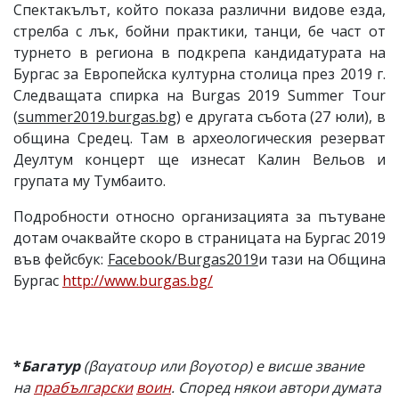
Спектакълът, който показа различни видове езда,
стрелба с лък, бойни практики, танци, бе част от
турнето в региона в подкрепа кандидатурата на
Бургас за Европейска културна столица през 2019 г.
Следващата спирка на Burgas 2019 Summer Tour
(
summer2019.burgas.bg
) е другата събота (27 юли), в
община Средец. Там в археологическия резерват
Деултум концерт ще изнесат Калин Вельов и
групата му Тумбаито.
Подробности относно организацията за пътуване
дотам очаквайте скоро в страницата на Бургас 2019
във фейсбук:
Facebook/Burgas2019
и тази на Община
Бургас
http://www.burgas.bg/
*
Багатур
(βαγατουρ или βογοτορ) е висше звание
на
прабългарски
воин
. Според някои автори думата