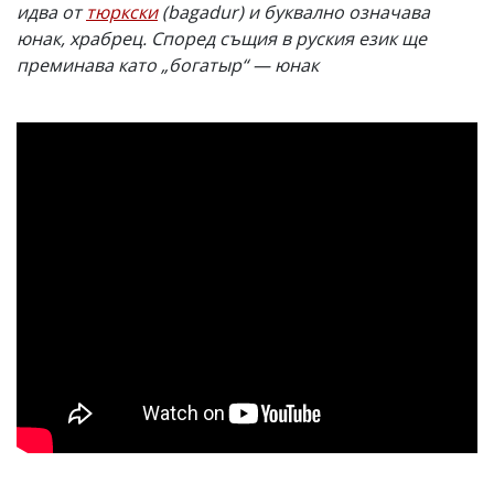
идва от
тюркски
(bagadur) и буквално означава
юнак, храбрец. Според същия в руския език ще
преминава като „богатыр“ — юнак