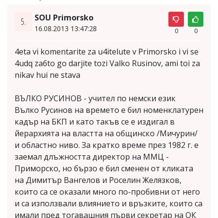
SOU Primorsko
5.
16.08.2013 13:47:28
0
0
4eta vi komentarite za u4itelute v Primorsko i vi se
4udq za6to go darjite tozi Valko Rusinov, ami toi za
nikav hui ne stava
ВЪЛКО РУСИНОВ - учител по немски език
Вълко Русинов на времето е бил номенклатурен
кадър на БКП и като такъв се е издигал в
йерархията на властта на общинско /Мичурин/
и областно ниво. За кратко време през 1982 г. е
заемал длъжността директор на ММЦ -
Приморско, но бързо е бил сменен от кликата
на Димитър Вангелов и Роселин Желязков,
които са се оказали много по-пробивни от него
и са използвали влиянието и връзките, които са
имали пред тогавашния първи секретар на ОК