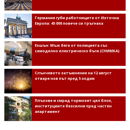
Германия губи работниците от Източна
Европа: 45 000 повече си тръгнаха
Екшън: Мъж бяга от полицията със
самоделно електрическо бъги (СНИМКА)
Слънчевото затъмнение на 12 август
отваря нов път пред 5 зодии
Плъхове и смрад тормозят цял блок,
институциите безсилни пред частен
апартамент