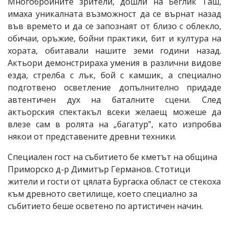
Многобройните зрители, дошли на Беглик Таш,
имаха уникалната възможност да се върнат назад
във времето и да се запознаят от близо с облекло,
обичаи, оръжие, бойни практики, бит и култура на
хората, обитавали нашите земи години назад.
Актьори демонстрираха умения в различни видове
езда, стрелба с лък, бой с камшик, а специално
подготвено осветление допълнително придаде
автентичен дух на баталните сцени. След
актьорския спектакъл всеки желаещ можеше да
влезе сам в ролята на „багатур”, като изпробва
някои от представените древни техники.
Специален гост на събитието бе кметът на община
Приморско д-р Димитър Германов. Стотици
жители и гости от цялата Бургаска област се стекоха
към древното светилище, което специално за
събитието беше осветено по артистичен начин.