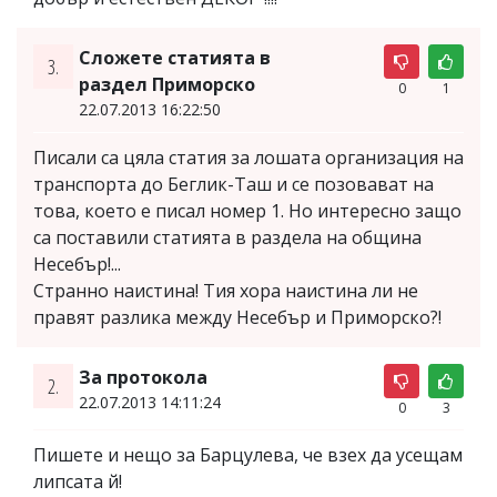
Сложете статията в
3.
раздел Приморско
0
1
22.07.2013 16:22:50
Писали са цяла статия за лошата организация на
транспорта до Беглик-Таш и се позовават на
това, което е писал номер 1. Но интересно защо
са поставили статията в раздела на община
Несебър!...
Странно наистина! Тия хора наистина ли не
правят разлика между Несебър и Приморско?!
За протокола
2.
22.07.2013 14:11:24
0
3
Пишете и нещо за Барцулева, че взех да усещам
липсата й!