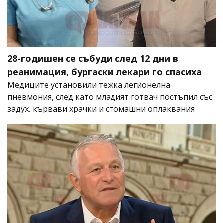
28-годишен се събуди след 12 дни в
реанимация, бургаски лекари го спасиха
Медиците установили тежка легионелна
пневмония, след като младият готвач постъпил със
задух, кървави храчки и стомашни оплаквания