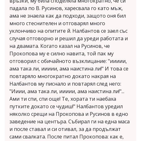
връзки, му била споделяла многократно, че си
падала по В. Русинов, харесвала го като мъж,
ама не знаела как да подходи, защото оня бил
много стеснителен и отговарял много
уклончиво на опитите й. Налбантов се заел със
случая отговорно и решил да уреди работата и
на двамата. Когато казал на Русинов, че
Прокопова му е силно навита, той пак му
отговорил с обичайното възклицание: "иииии,
ама така ли, иииии, ама наистина ли!" И това се
повтаряло многократно докато накрая на
Налбантов му писнало и повтарял след него:
"Ииии, ама така ли, иииии, ама наистина ли!"...
Ами ти спи, спи още! Те, хората ти наебаха
путките докато се чудиш!" Налбантов уредил
няколко срещи на Прокопова и Русинов в едно
заведение на центъра. Събирал ги на една маса
и после ставал и си отивал, за да продължат
сами свалката. После питал Прокопова: как е,