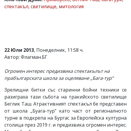
спектакъл
,
светилище
,
митология
Коментарите
под
статиите
се
въвеждат
от
читателите
и
редакцията
22 Юли 2013
, Понеделник, 11:58 ч.
не
Автор: Флагман.БГ
носи
отговорност
за
Огромен интерес предизвика спектакълът на
тях!
прабългарската школа за оцеляване „Бага-тур“
Ако
откриете
Зрелищни битки със старинни бойни техники се
обиден
за
разиграха тази събота на тракийското светилище
вас
Беглик Таш. Атрактивният спектакъл бе представен
коментар,
от школа „Буага-тур” като част от регионалното
моля
сигнализирайте
турне в подкрепа на Бургас за Европейска културна
ни!
столица през 2019 г. и предизвика огромен интерес.