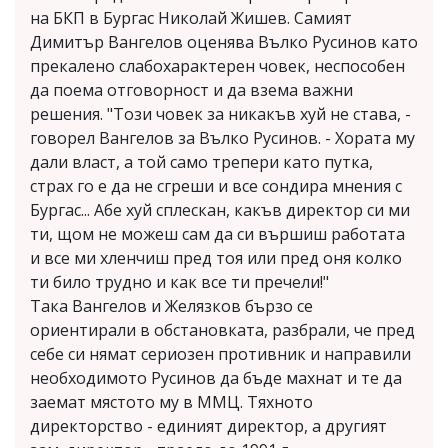
на БКП в Бургас Николай Жишев. Самият
Димитър Вангелов оценява Вълко Русинов като
прекалено слабохарактерен човек, неспособен
да поема отговорност и да взема важни
решения. "Този човек за никакъв хуй не става, -
говорел Вангелов за Вълко Русинов. - Хората му
дали власт, а той само трепери като путка,
страх го е да не сгреши и все сондира мнения с
Бургас... Абе хуй сплескан, какъв директор си ми
ти, щом не можеш сам да си вършиш работата
и все ми хленчиш пред тоя или пред оня колко
ти било трудно и как все ти пречели!"
Така Вангелов и Желязков бързо се
ориентирали в обстановката, разбрали, че пред
себе си нямат сериозен противник и направили
необходимото Русинов да бъде махнат и те да
заемат мястото му в ММЦ. Тяхното
директорство - единият директор, а другият