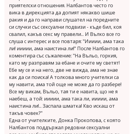
приятелски отношения. Налбантов често го
вика в дирекцията да допият някакво шише
ракия и да го направи слушател на поредните
си случки със сексуални подвизи - къде бил, коя
свалил, какъв секс му правели... И Вълко все го
слуша с интерес и все повтаря: "Иииии, ама така
ли! иииии, ама наистина ли!" После Налбантов го
коментира със съжаление: "На Въльо, горкия,
като му разправям за ебане и очите му светят!
Ебе му се и на него, две не вижда, ама не знае
как да си поиска! А толкова много учителки са
му навити, ама той още не може да го разбере!
Все му викам, Въльо, тая ти е навита, що не я
наебеш, а той: иииии, ама така ли, иииии, ама
наистина ли!... Заспала шматка! Кво искаш от
такъв човек?"
Една от учителките, Донка Прокопова, с която
Налбантов поддържал редовни сексуални