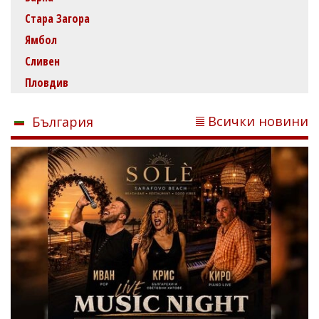
Стара Загора
Ямбол
Сливен
Пловдив
Всички новини
България