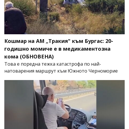
Кошмар на АМ „Тракия" към Бургас: 20-
годишно момиче е в медикаментозна
кома (ОБНОВЕНА)
Това е поредна тежка катастрофа по най-
натоварения маршрут към Южното Черноморие