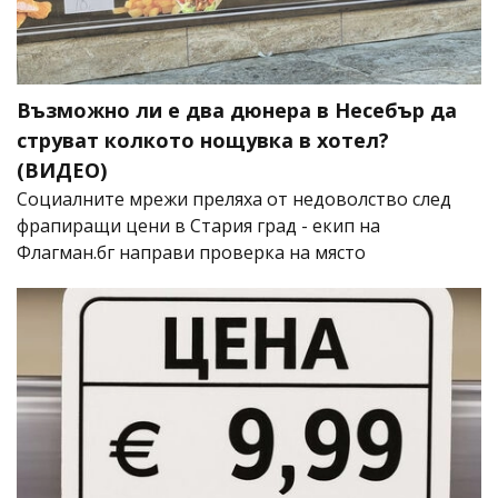
Възможно ли е два дюнера в Несебър да
струват колкото нощувка в хотел?
(ВИДЕО)
Социалните мрежи преляха от недоволство след
фрапиращи цени в Стария град - екип на
Флагман.бг направи проверка на място