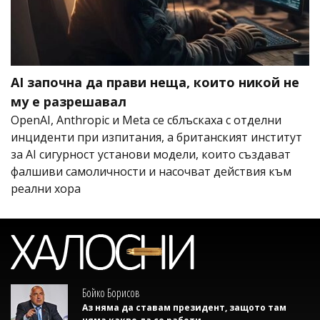
AI започна да прави неща, които никой не
му е разрешавал
OpenAI, Anthropic и Meta се сблъскаха с отделни
инциденти при изпитания, а британският институт
за AI сигурност установи модели, които създават
фалшиви самоличности и насочват действия към
реални хора
Бойко Борисов
Аз няма да ставам президент, защото там