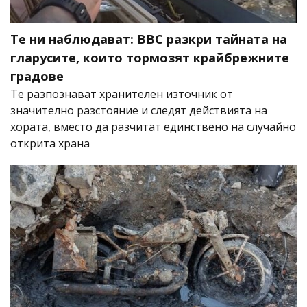
Те ни наблюдават: BBC разкри тайната на
гларусите, които тормозят крайбрежните
градове
Те разпознават хранителен източник от
значително разстояние и следят действията на
хората, вместо да разчитат единствено на случайно
открита храна