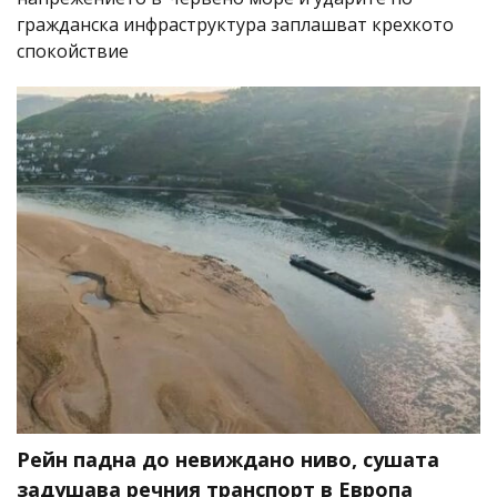
гражданска инфраструктура заплашват крехкото
спокойствие
Рейн падна до невиждано ниво, сушата
задушава речния транспорт в Европа