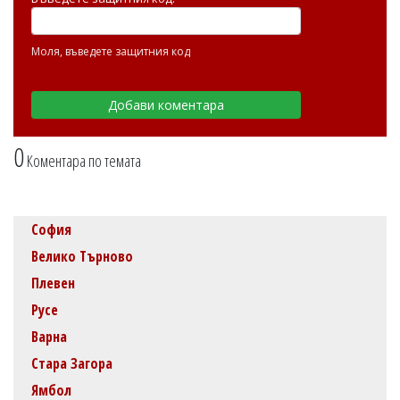
Моля, въведете защитния код
0
Коментара по темата
София
Велико Търново
Плевен
Русе
Варна
Стара Загора
Ямбол