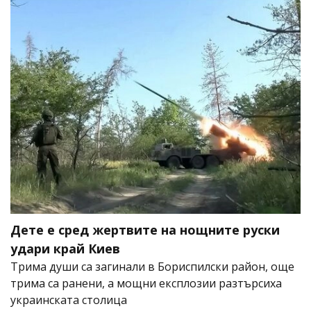
Дете е сред жертвите на нощните руски
удари край Киев
Трима души са загинали в Бориспилски район, още
трима са ранени, а мощни експлозии разтърсиха
украинската столица