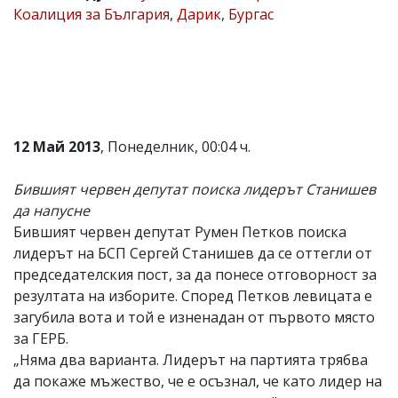
Коалиция за България
,
Дарик
,
Бургас
Коментарите
под
статиите
се
въвеждат
от
читателите
и
12 Май 2013
, Понеделник, 00:04 ч.
редакцията
не
носи
Бившият червен депутат поиска лидерът Станишев
отговорност
да напусне
за
тях!
Бившият червен депутат Румен Петков поиска
Ако
лидерът на БСП Сергей Станишев да се оттегли от
откриете
председателския пост, за да понесе отговорност за
обиден
за
резултата на изборите. Според Петков левицата е
вас
загубила вота и той е изненадан от първото място
коментар,
за ГЕРБ.
моля
сигнализирайте
„Няма два варианта. Лидерът на партията трябва
ни!
да покаже мъжество, че е осъзнал, че като лидер на