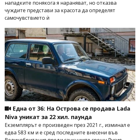
нападките понякога я нараняват, но отказва
чуждите представи за красота да определят
самочувствието ѝ
Една от 36: На Острова се продава Lada
Niva уникат за 22 хил. паунда
Екземплярът е произведен през 2021 г., изминал е
едва 583 км и е сред последните внесени във
Великобритания преди санкциите срещу Русия