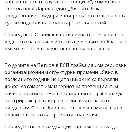
партия тя не е натрупала потенциал", коментира
Петков пред Дарик радио. „Листите бяха
предложени от лидера и въпросът с отговорността
тук не подлежи на коментар", допълни той.
Според него Станишев носи лична отговорност за
реденето на листите и фактът, че в някои области е
имало външни водачи, непознати на хората.
По думите на Петков в БСП трябва да има сериозни
организационни и структурни промени. „Явно в
последните години нещата никак не са вървяли
добре. Аз самият имам сериозни претенции към
начина по който течеше кампанията. Трябваше да
центрираме разговора в политиките, които
предлагаме", каза бившият вътрешен министър в
правителството на тройната коалиция.
Според Петков в следващия парламент няма да