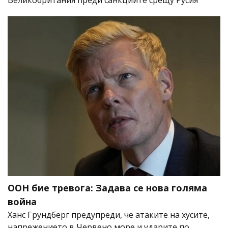
ООН бие тревога: Задава се нова голяма
война
Ханс Грундберг предупреди, че атаките на хусите,
напрежението в Червено море и ударите по