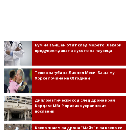
Бум на външен отит след морето: Лекари
предупреждават за ухото на плувеца
Тежка загуба за Лионел Меси: Баща му
Хорхе почина на 68 години
Дипломатически ход след дрона край
Кардам: МВнР привика украинския
посланик
Какво знаем за дрона "Майя" и за какво се