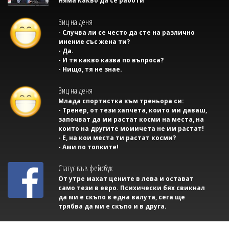
няма какво да се работи
Виц на деня
- Случва ли се често да сте на различно
мнение със жена ти?
- Да.
- И тя какво казва по въпроса?
- Нищо, тя не знае.
Виц на деня
Млада спортистка към треньора си:
- Тренер, от тези хапчета, които ми даваш,
започват да ми растат косми на места, на
които на другите момичета не им растат!
- Е, на кои места ти растат косми?
- Ами по топките!
Статус във фейсбук
От утре махат цените в лева и остават
само тези в евро. Психически бях свикнал
да ми е скъпо в една валута, сега ще
трябва да ми е скъпо и в друга.