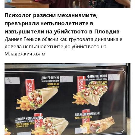
Психолог разясни механизмите,
превърнали непълнолетните в
извършители на убийството в Пловдив
Даниел Генков обясни как груповата динамика е
довела непълнолетните до убийството на
Младежкия хълм