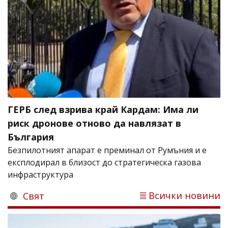
ГЕРБ след взрива край Кардам: Има ли
риск дронове отново да навлязат в
България
Безпилотният апарат е преминал от Румъния и е
експлодирал в близост до стратегическа газова
инфраструктура
Всички новини
Свят