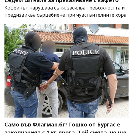
Кофеинът нарушава съня, засилва тревожността и
предизвиква сърцебиене при чувствителните хора
Само във Флагман.бг! Тошко от Бургас е
закопчаният с 1 кг дрога. Той смята, че ще