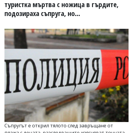
УКРАЙНА
туристка мъртва с ножица в гърдите,
СПОРТ
подозираха съпруга, но...
РАЗСЛЕДВАНЕ
БИЗНЕС
ЮГ
Управители:
Веселин
Василев,
email:
v.vasilev@flagman.bg
Катя
Касабова,
еmail:
k.kassabova@flagman.bg
Главен
редактор:
Иван
Колев,
email:
Съпругът е открил тялото след завръщане от
office@flagman.bg
плажа с децата, разследващите изясняват точната