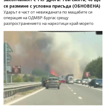
се размине с условна присъда (ОБНОВЕНА)
Ударът е част от невижданата по мащабите си
операция на ОДМВР-Бургас срещу
разпространението на наркотици край морето