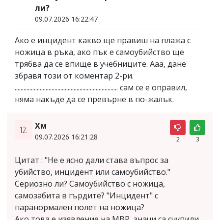
ли?
09.07.2026 16:22:47
Ако е инцидент какво ще правиш на плажа с
ножица в ръка, ако пък е самоубийство ще
трябва да се впище в учебниците. Ааа, дане
збравя този от коментар 2-ри.
...................................................................... сам се е оправил,
няма накъде да се превърне в по-жалък.
Хм
12.
09.07.2026 16:21:28
2
3
Цитат : "Не е ясно дали става въпрос за
убийство, инцидент или самоубийство."
Сериозно ли? Самоубийство с ножица,
самозабита в гърдите? "Инцидент" с
паранормален полет на ножица?
Ако това е изявление на МВР, значи са счупили