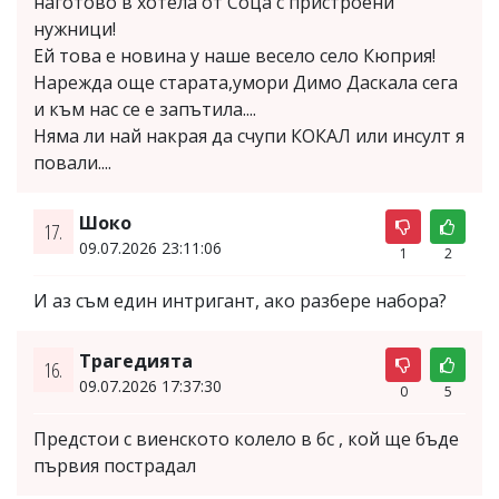
наготово в хотела от Соца с пристроени
нужници!
Ей това е новина у наше весело село Кюприя!
Нарежда още старата,умори Димо Даскала сега
и към нас се е запътила....
Няма ли най накрая да счупи КОКАЛ или инсулт я
повали....
Шоко
17.
09.07.2026 23:11:06
1
2
И аз съм един интригант, ако разбере набора?
Трагедията
16.
09.07.2026 17:37:30
0
5
Предстои с виенското колело в бс , кой ще бъде
първия пострадал