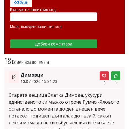
Въведете защитния код:
Моля, въведете защитния код
18
Коментара по темата
Димовци
18.
10.07.2026 15:31:23
0
1
Старата вещица Златка Димова, укусури
единственото си мъжко отроче Румчо -Яловото
останало до момента до ден днешен вече
петдесет годишен дънгалак до гъза й, сакън
некоя мома да не си събуе чехличките и влезе