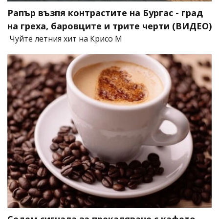
Рапър възпя контрастите на Бургас - град
на греха, баровците и трите черти (ВИДЕО)
Чуйте летния хит на Крисо М
Седем сигнала за прекаляване с кафето