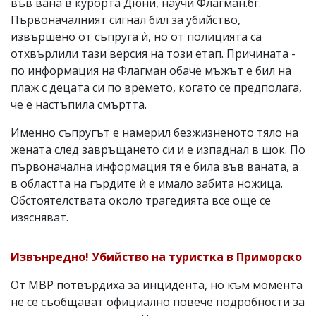
във вана в курорта Дюни, научи Флагман.бг.
Първоначалният сигнал бил за убийство,
извършено от съпруга ѝ, но от полицията са
отхвърлили тази версия на този етап. Причината -
по информация на Флагман обаче мъжът е бил на
плаж с децата си по времето, когато се предполага,
че е настъпила смъртта.
Именно съпругът е намерил безжизненото тяло на
жената след завръщането си и е изпаднал в шок. По
първоначална информация тя е била във ваната, а
в областта на гърдите ѝ е имало забита ножица.
Обстоятелствата около трагедията все още се
изясняват.
Извънредно! Убийство на туристка в Приморско
От МВР потвърдиха за инцидента, но към момента
не се съобщават официално повече подробности за