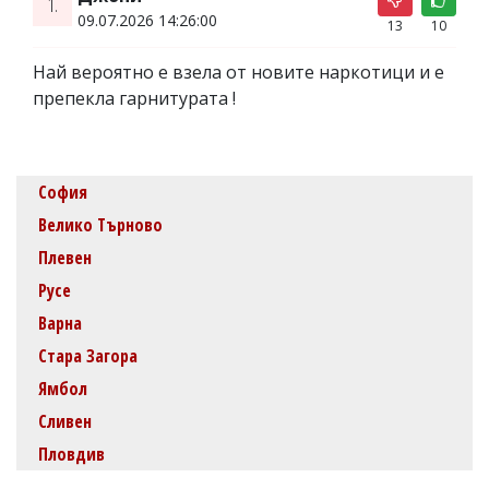
1.
09.07.2026 14:26:00
13
10
Най вероятно е взела от новите наркотици и е
препекла гарнитурата !
София
Велико Търново
Плевен
Русе
Варна
Стара Загора
Ямбол
Сливен
Пловдив