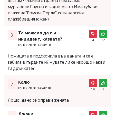
юг.Там чехкини отдавна няма.Само
мургавели.Гнусно и гадно място.Има хубави
плажове"Ромска Перла",копанарския
плаж(бившия южен)
Та можело да е и
3.
инцидент, казвате?
4
22
09.07.2026 14:46:18
Ножицата е подскочила във ваната и се е
забила в гърдите и? Чувате ли се изобщо какви
ги дрънкате?
Колю
2.
09.07.2026 14:40:38
18
2
Лошо, дано се оправи жената.
Джони