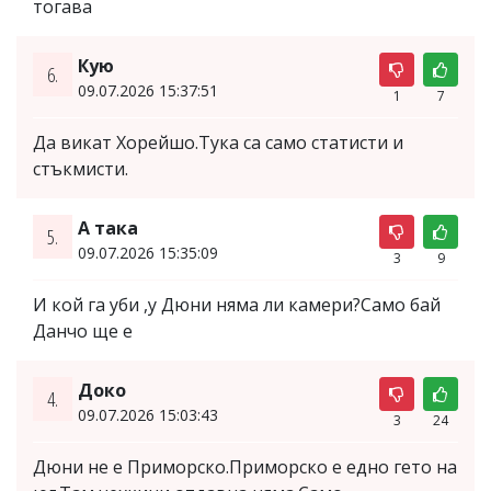
тогава
Кую
6.
09.07.2026 15:37:51
1
7
Да викат Хорейшо.Тука са само статисти и
стъкмисти.
А така
5.
09.07.2026 15:35:09
3
9
И кой га уби ,у Дюни няма ли камери?Само бай
Данчо ще е
Доко
4.
09.07.2026 15:03:43
3
24
Дюни не е Приморско.Приморско е едно гето на