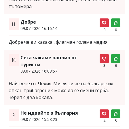
тъпомера.
Добре
11.
09.07.2026 16:16:14
0
0
Добре че ви казаха , флагман голяма медия
Сега чакаме наплив от
10.
туристи
3
6
09.07.2026 16:08:57
Най-вече от Чехия. Мисля си че на българския
опкан трибагреник може да се смени герба,
череп с два кокала.
Не идвайте в българия
9.
09.07.2026 15:58:23
4
5