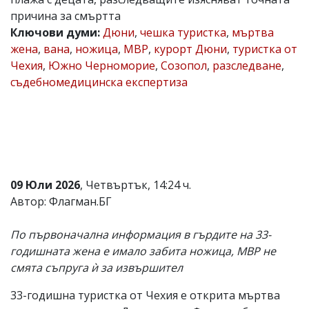
причина за смъртта
Коментарите
под
Ключови думи:
Дюни
,
чешка туристка
,
мъртва
статиите
жена
,
вана
,
ножица
,
МВР
,
курорт Дюни
,
туристка от
се
Чехия
,
Южно Черноморие
,
Созопол
,
разследване
,
въвеждат
от
съдебномедицинска експертиза
читателите
и
редакцията
не
носи
отговорност
за
тях!
09 Юли 2026
, Четвъртък, 14:24 ч.
Ако
Автор: Флагман.БГ
откриете
обиден
за
По първоначална информация в гърдите на 33-
вас
годишната жена е имало забита ножица, МВР не
коментар,
моля
смята съпруга ѝ за извършител
сигнализирайте
ни!
33-годишна туристка от Чехия е открита мъртва