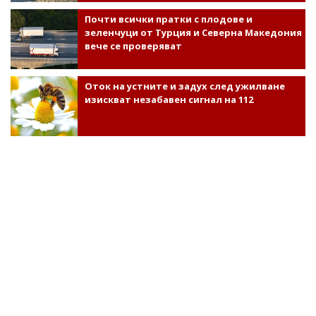
Почти всички пратки с плодове и
зеленчуци от Турция и Северна Македония
вече се проверяват
Оток на устните и задух след ужилване
изискват незабавен сигнал на 112