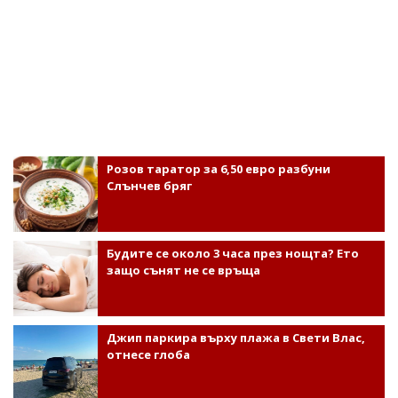
Розов таратор за 6,50 евро разбуни
Слънчев бряг
Будите се около 3 часа през нощта? Ето
защо сънят не се връща
Джип паркира върху плажа в Свети Влас,
отнесе глоба