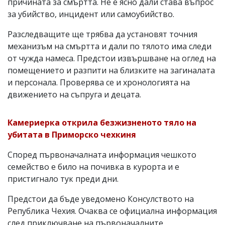
причината за смъртта. Не е ясно дали става въпрос
за убийство, инцидент или самоубийство.
Разследващите ще трябва да установят точния
механизъм на смъртта и дали по тялото има следи
от чужда намеса. Предстои извършване на оглед на
помещението и разпити на близките на загиналата
и персонала. Проверява се и хронологията на
движението на съпруга и децата.
Камериерка открила безжизненото тяло на
убитата в Приморско чехкиня
Според първоначалната информация чешкото
семейство е било на почивка в курорта и е
пристигнало тук преди дни.
Предстои да бъде уведомено Консулството на
Република Чехия. Очаква се официална информация
след приключване на първоначалните