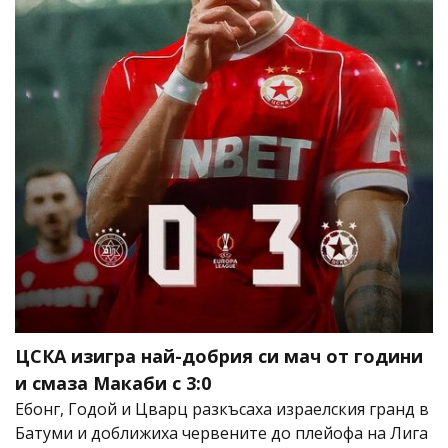
ЦСКА изигра най-добрия си мач от години
и смаза Макаби с 3:0
Ебонг, Годой и Цварц разкъсаха израелския гранд в
Батуми и доближиха червените до плейофа на Лига