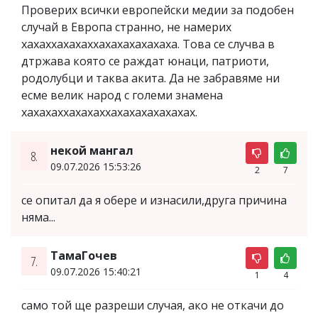
Проверих всички европейски медии за подобен
случай в Европа странно, не намерих
хахаххахахаххахахахахахаха. Това се случва в
дтржава която се раждат юнаци, патриоти,
родолубци и таква акита. Да не забравяме ни
есме велик народ с големи знамена
хахахаххахахаххахахахахахахах.
некой мангал
8.
09.07.2026 15:53:26
2
7
се опитал да я обере и изнасили,друга причина
няма...
ТамаГочев
7.
09.07.2026 15:40:21
1
4
само той ще разреши случая, ако не откачи до