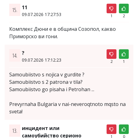
11
15.
09.07.2026 17:27:53
1
2
Комплекс Дюни е в община Созопол, какво
Приморско ви гони.
?
14.
09.07.2026 17:12:23
2
1
Samoubiistvo s nojica v gurdite ?
Samoubiistvo s 2 patrona v tila?
Samoubiistvo go pisaha i Petrohan ...
Prevyrnaha Bulgaria v nai-neveroqtnoto mqsto na
sveta!
инцидент или
13.
самоубийство серионо
1
0