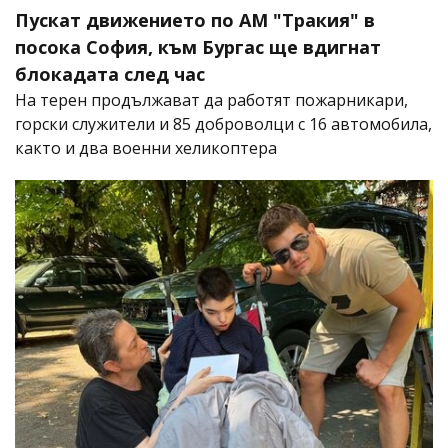
Пускат движението по АМ "Тракия" в
посока София, към Бургас ще вдигнат
блокадата след час
На терен продължават да работят пожарникари,
горски служители и 85 доброволци с 16 автомобила,
както и два военни хеликоптера