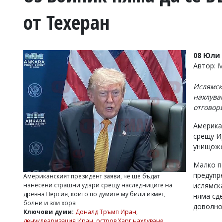
УКРАЙНА
от Техеран
СПОРТ
РАЗСЛЕДВАНЕ
БИЗНЕС
08 Юли 
ЮГ
Автор:
Ислямск
Управители:
нахлува
Веселин
отговори
Василев,
email:
Америка
v.vasilev@flagman.bg
Катя
срещу И
Касабова,
унищоже
еmail:
k.kassabova@flagman.bg
Малко п
Главен
предупр
Американският президент заяви, че ще бъдат
редактор:
нанесени страшни удари срещу наследниците на
ислямск
Иван
древна Персия, които по думите му били измет,
няма сде
Колев,
болни и зли хора
email:
доволно
Ключови думи:
Доналд Тръмп Иран
,
office@flagman.bg
денуклеаризация Иран
,
остров Харг нахлуване
,