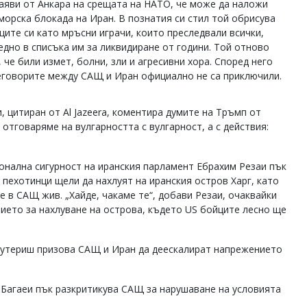
аяви от Анкара на срещата на НАТО, че може да наложи
морска блокада на Иран. В познатия си стил той обрисува
ците си като мръсни играчи, които преследвали всички,
едно в списъка им за ликвидиране от години. Той отново
, че били измет, болни, зли и агресивни хора. Според него
реговорите между САЩ и Иран официално не са приключили.
цитиран от Al Jazeera, коментира думите на Тръмп от
 отговаряме на вулгарността с вулгарност, а с действия:
онална сигурност на иранския парламент Ебрахим Резаи пък
пехотинци щели да нахлуят на иранския остров Харг, като
е в САЩ жив. „Хайде, чакаме те“, добави Резаи, очаквайки
ието за нахлуване на острова, където US бойците лесно ще
утериш призова САЩ и Иран да деескалират напрежението
Багаеи пък разкритикува САЩ за нарушаване на условията