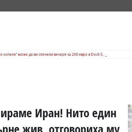
о копеле“ може да ви спечели вечеря за 200 евро в Dock 5, вижте подробн
ираме Иран! Нито един
ърне жив, отговориха му