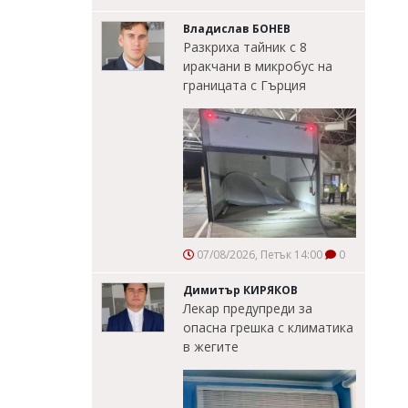
Владислав БОНЕВ
Разкриха тайник с 8
иракчани в микробус на
границата с Гърция
07/08/2026, Петък 14:00
0
Димитър КИРЯКОВ
Лекар предупреди за
опасна грешка с климатика
в жегите