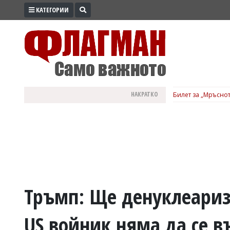
КАТЕГОРИИ
ПРОМО
ЗОНА
ИЗБОРИ
2026
ПРАКТИЧНО
НАКРАТКО
Билет за „Мръснот
КУЛТУРА
ЗДРАВЕ
ПОЛИТИКА
ОБЩИНИ
ОБЩЕСТВО
ЛАЙФСТАЙЛ
Тръмп: Ще денуклеариз
ВОЙНАТА
US войник няма да се в
В