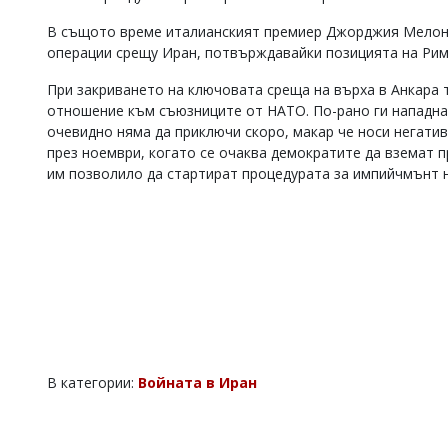
В същото време италианският премиер Джорджия Мелони 
операции срещу Иран, потвърждавайки позицията на Рим
При закриването на ключовата среща на върха в Анкара
отношение към съюзниците от НАТО. По-рано ги нападна 
очевидно няма да приключи скоро, макар че носи негати
през ноември, когато се очаква демократите да вземат п
им позволило да стартират процедурата за импийчмънт н
В категории:
Войната в Иран