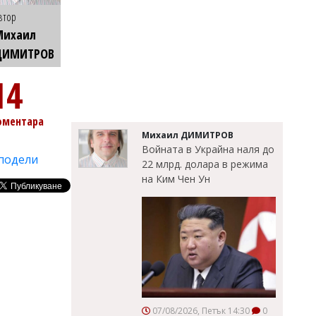
втор
Михаил
ДИМИТРОВ
14
оментара
Михаил ДИМИТРОВ
Войната в Украйна наля до
подели
22 млрд. долара в режима
на Ким Чен Ун
07/08/2026, Петък 14:30
0