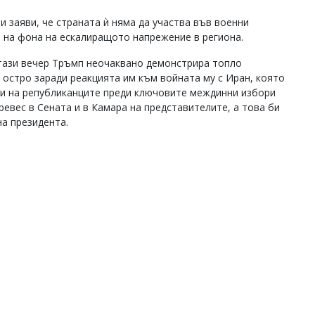
заяви, че страната ѝ няма да участва във военни
 на фона на ескалиращото напрежение в региона.
 тази вечер Тръмп неочаквано демонстрира топло
остро заради реакцията им към войната му с Иран, която
ви на републиканците преди ключовите междинни избори
ревес в Сената и в Камара на представителите, а това би
а президента.