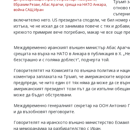
Тръмп з
Ебрахим Резаи
,
Абас Арагчи
,
среща на НАТО Анкара
,
Коментарите
отново 
война САЩ Иран
под
съперни
статиите
включително него. US президента сподели, че бил номер 
се
изтъка, че не искал да се занимава повече с тях и добави
въвеждат
крехкото примирие вече погребано, макар че все още п
от
читателите
и
Междувременно иранският външен министър Абас Арагчи, 
редакцията
не
срещата на върха на НАТО в Анкара в публикация в X. „Не
носи
безстрашно и с голяма доблест“, подчерта той.
отговорност
за
Говорителятят на Комисията по външна политика и наци
тях!
коментира заплахата на Тръмп, че американските морски 
Ако
предупреди, че нито един от тях няма да може да се върн
откриете
американският президент този път да си изпълни обещан
обиден
може да бъдат обстрелвани.
за
вас
Междувременно генералният секретар на ООН Антонио Г
коментар,
моля
и да възобновят преговорите.
сигнализирайте
ни!
Говорителят на иранското външно министерство Есмаил 
на меморандума за разбирателство с Иран.