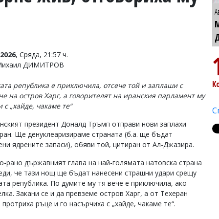
А
2026
, Сряда, 21:57 ч.
 Михаил ДИМИТРОВ
К
ата република е приключила, отсече той и заплаши с
не на остров Харг, а говорителят на иранския парламент му
 с „хайде, чакаме те“
С
нският президент Доналд Тръмп отправи нови заплахи
ран. Ще денуклеаризираме страната (б.а. ще бъдат
ни ядрените запаси), обяви той, цитиран от Ал-Джазира.
о-рано държавният глава на най-голямата натовска страна
еди, че тази нощ ще бъдат нанесени страшни удари срещу
ата република. По думите му тя вече е приключила, ако
лка. Закани се и да превземе остров Харг, а от Техеран
 протриха ръце и го насърчиха с „хайде, чакаме те“.