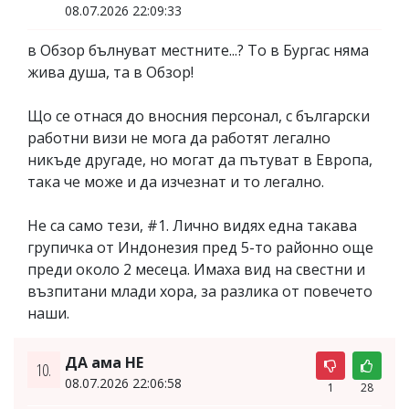
08.07.2026 22:09:33
в Обзор бълнуват местните...? То в Бургас няма
жива душа, та в Обзор!
Що се отнася до вносния персонал, с български
работни визи не мога да работят легално
никъде другаде, но могат да пътуват в Европа,
така че може и да изчезнат и то легално.
Не са само тези, #1. Лично видях една такава
групичка от Индонезия пред 5-то районно още
преди около 2 месеца. Имаха вид на свестни и
възпитани млади хора, за разлика от повечето
наши.
ДА ама НЕ
10.
08.07.2026 22:06:58
1
28