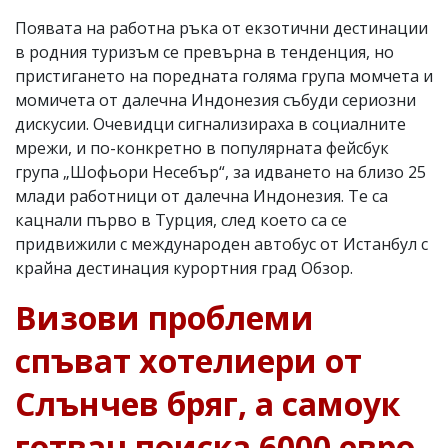
Появата на работна ръка от екзотични дестинации
в родния туризъм се превърна в тенденция, но
пристигането на поредната голяма група момчета и
момичета от далечна Индонезия събуди сериозни
дискусии. Очевидци сигнализираха в социалните
мрежи, и по-конкретно в популярната фейсбук
група „Шофьори Несебър“, за идването на близо 25
млади работници от далечна Индонезия. Те са
кацнали първо в Турция, след което са се
придвижили с международен автобус от Истанбул с
крайна дестинация курортния град Обзор.
Визови проблеми
спъват хотелиери от
Слънчев бряг, а самоук
готвач поиска 6000 евро