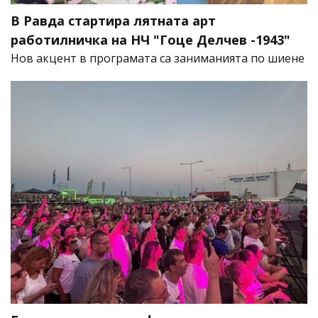
В Равда стартира лятната арт
работилничка на НЧ "Гоце Делчев -1943"
Нов акцент в програмата са заниманията по шиене