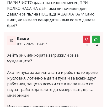
ПАРИ ЧИСТО дааат на сезонен месец ПРИ
КОЛКО ЧАСА НА ДЕН, има ли почивен ден,
давали се пьлна ПОСЛЕДНА ЗАПЛАТА??? Само
вият, че нямало кандидати - ама колко давате
бре??
Какво
18.
09.07.2026 01:44:36
0
14
Хейтъри били хората загрижили се за
чужденците?
Ако ти пука за заплатата ти и работното време
и условия, логично е да ти пука и за всеки друг
работник, защото всички сте в кюпа и ако се
научат работодателите да мизерстват, ще са
мизерници.
Има някаква логика и да ти пука и за