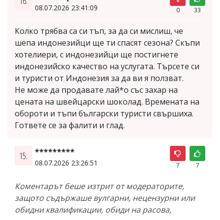
16.
08.07.2026 23:41:09
0
33
Колко трябва са си тъп, за да си мислиш, че
шепа индонезийци ще ти спасят сезона? Скъпи
хотелиери, с индонезийци ще постигнете
индонезийско качество на услугата. Търсете си
и туристи от Индонезия за да ви я ползват.
Не може да продавате лай*о със захар на
цената на швейцарски шоколад. Времената на
обороти и тъпи български туристи свършиха.
Гответе се за фалити и глад.
*********
15.
08.07.2026 23:26:51
7
7
Коментарът беше изтрит от модераторите,
защото съдържаше вулгарни, нецензурни или
обидни квалификации, обиди на расова,