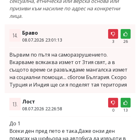
сексуална, етническа или верска основа или
призиви към насилие по адрес на конкретни
лица.
Браво
14.
08.07.2026 23:01:13
3
26
Вървим по пътя на саморазрушението.
Вкарваме всякаква измет от 3тия свят, а в
същото време си развъждаме мангалска измет
на социални помощи.... сбогом България. Скоро
Турция и Индия ще си я поделят тая територия
Лост
13.
08.07.2026 22:26:58
0
13
До 1
Всеки ден пред пето е така.Даже онзи ден
помагах на шофьора на автобуса да извърти в