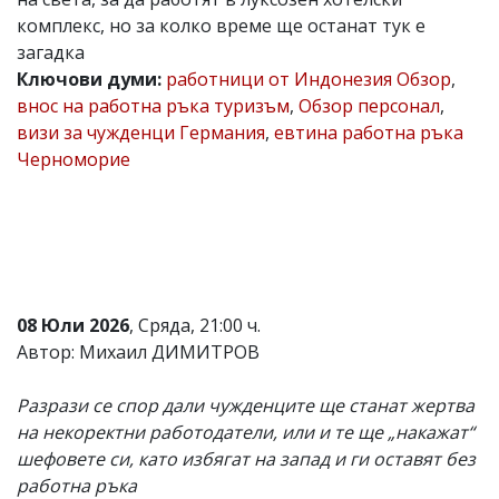
комплекс, но за колко време ще останат тук е
Коментарите
под
загадка
статиите
Ключови думи:
работници от Индонезия Обзор
,
се
внос на работна ръка туризъм
,
Обзор персонал
,
въвеждат
от
визи за чужденци Германия
,
евтина работна ръка
читателите
Черноморие
и
редакцията
не
носи
отговорност
за
тях!
Ако
08 Юли 2026
, Сряда, 21:00 ч.
откриете
обиден
Автор: Михаил ДИМИТРОВ
за
вас
Разрази се спор дали чужденците ще станат жертва
коментар,
моля
на некоректни работодатели, или и те ще „накажат“
сигнализирайте
шефовете си, като избягат на запад и ги оставят без
ни!
работна ръка