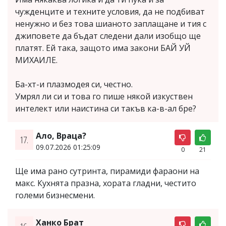
чужденците и техните условия, да не подбиват
ненужно и без това шианото заплащане и тия с
джиповете да бъдат следени дали изобщо ще
платят. Ей така, защото има закони БАЙ УЙ
МИХАИЛЕ.
Ба-хт-и плазмодея си, честно.
Умрял ли си и това го пише някой изкуствен
интелект или наистина си такъв ка-в-ал бре?
Ало, Враца?
17.
09.07.2026 01:25:09
0
21
Ще има рано сутринта, пирамиди фараони на
макс. Кухнята празна, хората гладни, честито
големи бизнесмени.
Ханко Брат