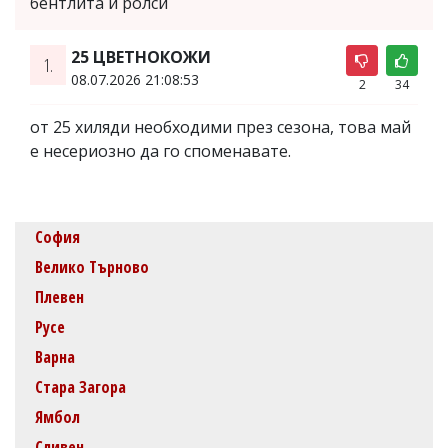
бентлита и ролси
25 ЦВЕТНОКОЖИ
1.
08.07.2026 21:08:53
2
34
от 25 хиляди необходими през сезона, това май
е несериозно да го споменавате.
София
Велико Търново
Плевен
Русе
Варна
Стара Загора
Ямбол
Сливен