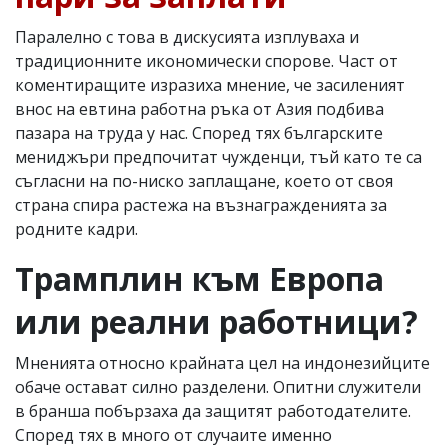
Паралелно с това в дискусията изплуваха и
традиционните икономически спорове. Част от
коментиращите изразиха мнение, че засиленият
внос на евтина работна ръка от Азия подбива
пазара на труда у нас. Според тях българските
мениджъри предпочитат чужденци, тъй като те са
съгласни на по-ниско заплащане, което от своя
страна спира растежа на възнагражденията за
родните кадри.
Трамплин към Европа
или реални работници?
Мненията относно крайната цел на индонезийците
обаче остават силно разделени. Опитни служители
в бранша побързаха да защитят работодателите.
Според тях в много от случаите именно