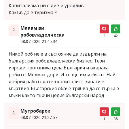
Капитализма ни е див и уродлив.
Какъв да е туризма ?!
Мааам ви
9.
робовладелческа
2
42
08.07.2026 21:45:34
Никой роб не е в състояние да издържи на
българския робовладелчески бизнес. Тези
изроди прогониха цяла България и вкараха
роби от Мелмак дори. И те ще им избягат. Най
добрия работодател капиталист винаги е
мъртвия. Българския обаче трябва да се гърчи в
мъки както гърчи целия български народ
Мутробарок
8.
08.07.2026 21:27:57
1
38