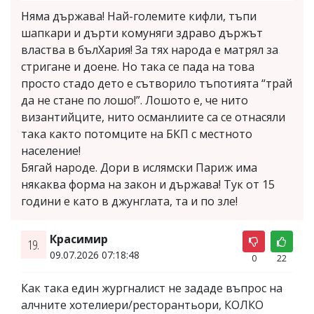
Няма държава! Най-големите кифли, тъпи
шапкари и дърти комуняги здраво държът
властва в бълХария! За тях народа е матрял за
стригане и доене. Но така се пада на това
просто стадо дето е сътворило тъпотията “трай
да не стане по лошо!”. Лошото е, че нито
византийците, нито османлиите са се отнасяли
така както потомците на БКП с местното
население!
Бягай народе. Дори в ислямски Париж има
някаква форма на закон и държава! Тук от 15
години е като в джунглата, та и по зле!
Красимир
19.
09.07.2026 07:18:48
0
22
Как така един жургналист не зададе въпрос на
алчните хотелиери/ресторантьори, КОЛКО