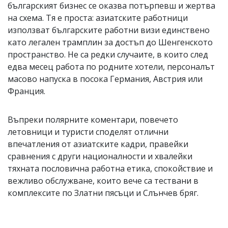
българският бизнес се оказва потърпевш и жертва
на схема. Тя е проста: азиатските работници
използват българските работни визи единствено
като легален трамплин за достъп до Шенгенското
пространство. Не са редки случаите, в които след
едва месец работа по родните хотели, персоналът
масово напуска в посока Германия, Австрия или
Франция.
Въпреки полярните коментари, повечето
летовници и туристи споделят отлични
впечатления от азиатските кадри, правейки
сравнения с други националности и хвалейки
тяхната пословична работна етика, спокойствие и
вежливо обслужване, които вече са тествани в
комплексите по Златни пясъци и Слънчев бряг.