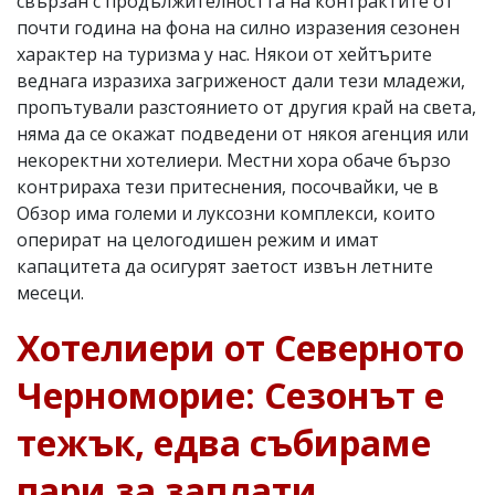
свързан с продължителността на контрактите от
почти година на фона на силно изразения сезонен
характер на туризма у нас. Някои от хейтърите
веднага изразиха загриженост дали тези младежи,
пропътували разстоянието от другия край на света,
няма да се окажат подведени от някоя агенция или
некоректни хотелиери. Местни хора обаче бързо
контрираха тези притеснения, посочвайки, че в
Обзор има големи и луксозни комплекси, които
оперират на целогодишен режим и имат
капацитета да осигурят заетост извън летните
месеци.
Хотелиери от Северното
Черноморие: Сезонът е
тежък, едва събираме
пари за заплати