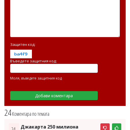
Защитен код:
Въведете защитния код:
Моля, въведете защитния код
24
Коментара по темата
Джакарта 250 милиона
24.