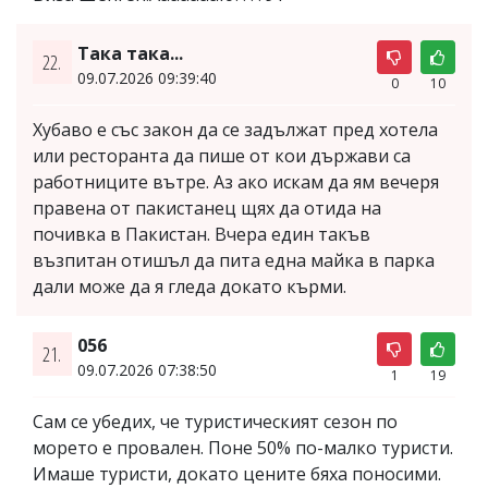
Така така...
22.
09.07.2026 09:39:40
0
10
Хубаво е със закон да се задължат пред хотела
или ресторанта да пише от кои държави са
работниците вътре. Аз ако искам да ям вечеря
правена от пакистанец щях да отида на
почивка в Пакистан. Вчера един такъв
възпитан отишъл да пита една майка в парка
дали може да я гледа докато кърми.
056
21.
09.07.2026 07:38:50
1
19
Сам се убедих, че туристическият сезон по
морето е провален. Поне 50% по-малко туристи.
Имаше туристи, докато цените бяха поносими.