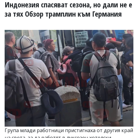
УКРАЙНА
Индонезия спасяват сезона, но дали не е
СПОРТ
за тях Обзор трамплин към Германия
РАЗСЛЕДВАНЕ
БИЗНЕС
ЮГ
Управители:
Веселин
Василев,
email:
v.vasilev@flagman.bg
Катя
Касабова,
еmail:
k.kassabova@flagman.bg
Главен
редактор:
Иван
Колев,
email:
Група млади работници пристигнаха от другия край
office@flagman.bg
на света, за да работят в луксозен хотелски