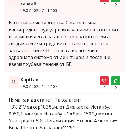
са май
0
2
09.07.2026 21:12:03
Естествено че са жертва Сега се почва
извънреден труд удръжки за наеми в коптори с
войнишки легла на два етажа разни глоби а
синдикатите и трудовите аташета често си
затварят очите. Но поне са включени в
здравната система от ден първи и после ще
вземат хубава пенсия от БГ.
Kapitan
23.
09.07.2026 11:42:07
0
2
Няма как да стане:1)Такса агент
13%:2)Мед.сер183€Билет Джакарта-Истанбул
895€;Трансфер Истанбул-Сл.бряг.150€;,сметка
Уни кредит 50€.Легализация .Е сезон 4 месеца+
Виза Шенген.Аааааааю????91