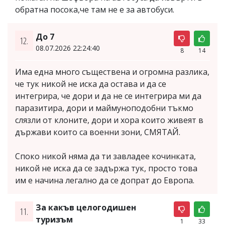
обратна посока,че там не е за автобуси.
До 7
12.
08.07.2026 22:24:40
8
14
Има една много съществена и огромна разлика,
че тук никой не иска да остава и да се
интегрира, че дори и да не се интегрира ми да
паразитира, дори и маймуноподобни тъкмо
слязли от клоните, дори и хора които живеят в
държави които са военни зони, СМЯТАЙ.
Споко никой няма да ти завладее кочинката,
никой не иска да се задържа тук, просто това
им е начина легално да се допрат до Европа.
За какъв целогодишен
11.
туризъм
1
33