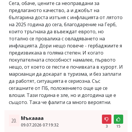
Сега, обаче, цените са неоправдани за
предлаганото качество, а и джобът на
българина доста изтъня с инфлацията от лятото
на 2025 година до сега, благодарение на Герб,
които тръгнаха да въвеждат еврото, но
тотално се провалиха с овладяването на
инфлацията. Дори нещо повече - гербаджиите я
предизвикаха в голяма степен. И когато
покупателната способност намалее, първото
нещо, от което се пести е почивката в курорт. И
марсианци да докарат в туризма, и без заплати
да работят, ситуацията е сериозна. Със
сегашните от ПБ, положението още ще се
влоши. Тази година е зле, но и догодина ще е
същото. Така че фалити са много вероятни.
Мъкаааа
20.
09.07.2026 07:19:32
3
15