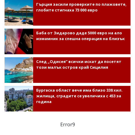
Гърция засили проверките по плажовете,
глобите стигнаха 73 000 евро
Баба от Зидарово даде 5000 евро на ало
измамник за спешна операция на близък
След „Одисея“ всички искат да посетят
този малък остров край Сицилия
Бургаска област вече има близо 338 хил.
жилища, сградите се увеличиха с 453 за
година
Error9