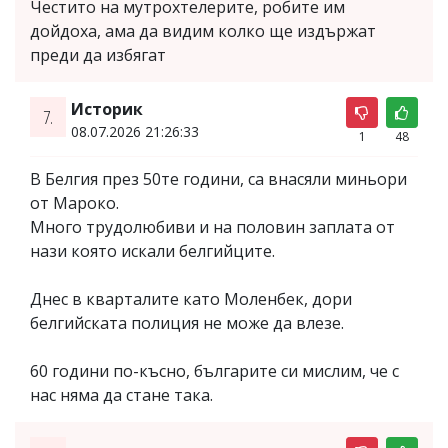
Честито на мутрохтелерите, робите им
дойдоха, ама да видим колко ще издържат
преди да избягат
Историк
7.
08.07.2026 21:26:33
1
48
В Белгия през 50те години, са внасяли миньори
от Мароко.
Много трудолюбиви и на половин заплата от
нази която искали белгийците.
Днес в кварталите като Моленбек, дори
белгийската полиция не може да влезе.
60 години по-късно, българите си мислим, че с
нас няма да стане така.