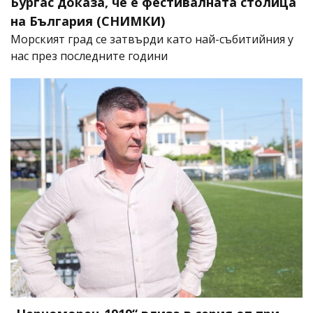
Бургас доказа, че е фестивалната столица
на България (СНИМКИ)
Морският град се затвърди като най-събитийния у
нас през последните години