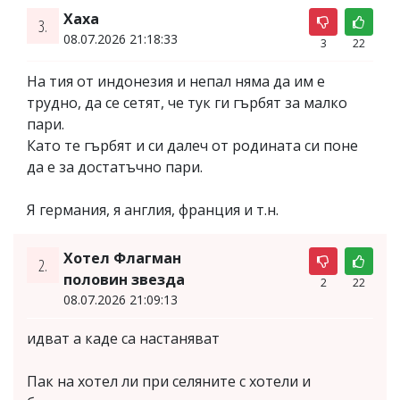
Хаха
3.
08.07.2026 21:18:33
3
22
На тия от индонезия и непал няма да им е
трудно, да се сетят, че тук ги гърбят за малко
пари.
Като те гърбят и си далеч от родината си поне
да е за достатъчно пари.
Я германия, я англия, франция и т.н.
Хотел Флагман
2.
половин звезда
2
22
08.07.2026 21:09:13
идват а каде са настаняват
Пак на хотел ли при селяните с хотели и