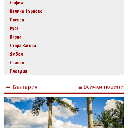
София
Велико Търново
Плевен
Русе
Варна
Стара Загора
Ямбол
Сливен
Пловдив
Всички новини
България