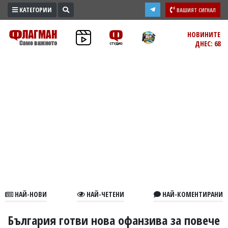
КАТЕГОРИИ
ВАШИЯТ СИГНАЛ
ПРОМО
НОВИНИТЕ
ДНЕС: 68
ЗОНА
ИЗБОРИ
2026
ПРАКТИЧНО
КУЛТУРА
ЗДРАВЕ
ПОЛИТИКА
ОБЩИНИ
ОБЩЕСТВО
ЛАЙФСТАЙЛ
НАЙ-НОВИ
НАЙ-ЧЕТЕНИ
НАЙ-КОМЕНТИРАНИ
ВОЙНАТА
В
България готви нова офанзива за повече