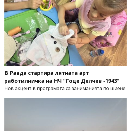
В Равда стартира лятната арт
работилничка на НЧ "Гоце Делчев -1943"
Нов акцент в програмата са заниманията по шиене