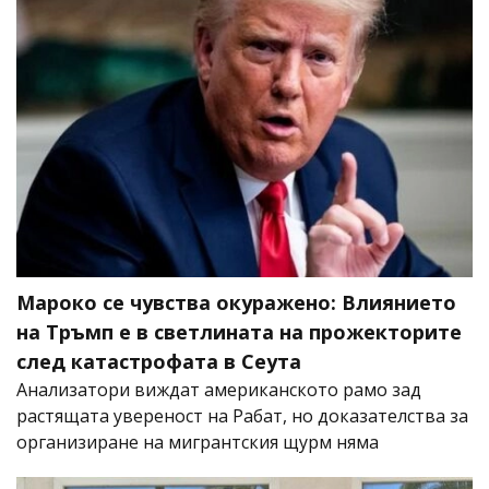
Мароко се чувства окуражено: Влиянието
на Тръмп е в светлината на прожекторите
след катастрофата в Сеута
Анализатори виждат американското рамо зад
растящата увереност на Рабат, но доказателства за
организиране на мигрантския щурм няма