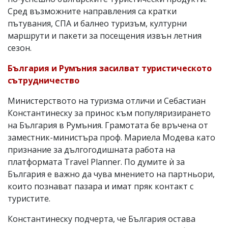
Сред възможните направления са кратки
пътувания, СПА и балнео туризъм, културни
маршрути и пакети за посещения извън летния
сезон.
България и Румъния засилват туристическото
сътрудничество
Министерството на туризма отличи и Себастиан
Константинеску за принос към популяризирането
на България в Румъния. Грамотата бе връчена от
заместник-министъра проф. Мариела Модева като
признание за дългогодишната работа на
платформата Travel Planner. По думите ѝ за
България е важно да чува мнението на партньори,
които познават пазара и имат пряк контакт с
туристите.
Константинеску подчерта, че България остава