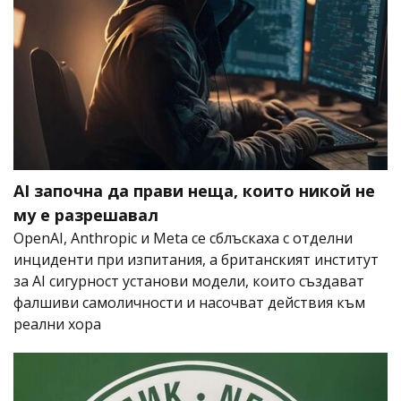
AI започна да прави неща, които никой не
му е разрешавал
OpenAI, Anthropic и Meta се сблъскаха с отделни
инциденти при изпитания, а британският институт
за AI сигурност установи модели, които създават
фалшиви самоличности и насочват действия към
реални хора