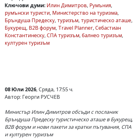
Ключови думи:
Илин Димитров
,
Румъния
,
Коментарите
румънски туристи
,
Министерство на туризма
,
под
статиите
Бръндуша Предеску
,
туризъм
,
туристическо аташе
,
се
Букурещ
,
B2B форум
,
Travel Planner
,
Себастиан
въвеждат
Константинеску
,
СПА туризъм
,
балнео туризъм
,
от
читателите
културен туризъм
и
редакцията
не
носи
отговорност
за
тях!
Ако
08 Юли 2026
, Сряда, 17:55 ч.
откриете
Автор: Георги РУСЧЕВ
обиден
за
вас
Министър Илин Димитров обсъди с посланик
коментар,
Бръндуша Предеску туристическо аташе в Букурещ,
моля
сигнализирайте
B2B форум и нови пакети за кратки пътувания, СПА
ни!
и културен туризъм