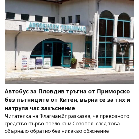
Автобус за Пловдив тръгна от Приморско
без пътниците от Китен, върна се за тях и
натрупа час закъснение
Читателка на Флагман.бг разказва, че превозното
средство първо поело към Созопол, след това
обърнало обратно без никакво обяснение