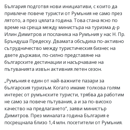
България подготвя нови инициативи, с които да
привлече повече туристи от Румъния не само през
лятото, а през цялата година. Това стана ясно по
време на среща между министъра на туризма д-р
Илин Димитров и посланика на Румъния у нас Н. Пр.
Бръндуша Предеску. Двамата обсъдиха по-активно
сътрудничество между туристическия бизнес на
двете държави, по-силно представяне на
българските дестинации и насърчаване на
пътуванията извън активния летен сезон.
„Румъния е един от най-важните пазари за
българския туризъм. Когато имаме толкова голям
интерес от румънските туристи, трябва да работим
не само за повече пътувания, а и за по-високо
качество на предлагането“, заяви министър
Димитров. През миналата година България е
посрещнала близо 1,4 млн. посетители от Румъния.