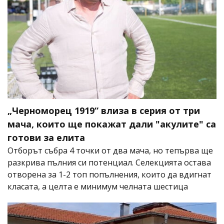
„Черноморец 1919“ влиза в серия от три
мача, които ще покажат дали "акулите" са
готови за елита
Отборът събра 4 точки от два мача, но тепърва ще
разкрива пълния си потенциал. Селекцията остава
отворена за 1-2 топ попълнения, които да вдигнат
класата, а целта е минимум челната шестица