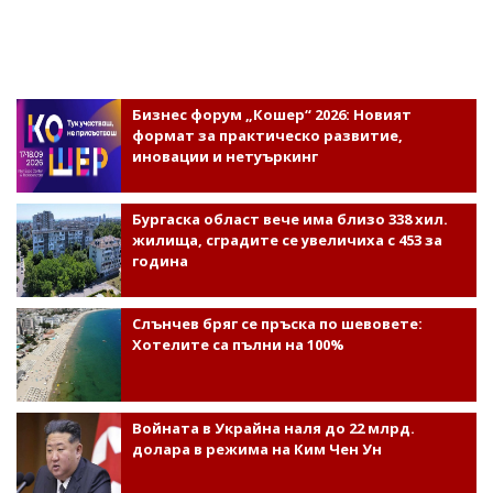
Бизнес форум „Кошер“ 2026: Новият
формат за практическо развитие,
иновации и нетуъркинг
Бургаска област вече има близо 338 хил.
жилища, сградите се увеличиха с 453 за
година
Слънчев бряг се пръска по шевовете:
Хотелите са пълни на 100%
Войната в Украйна наля до 22 млрд.
долара в режима на Ким Чен Ун