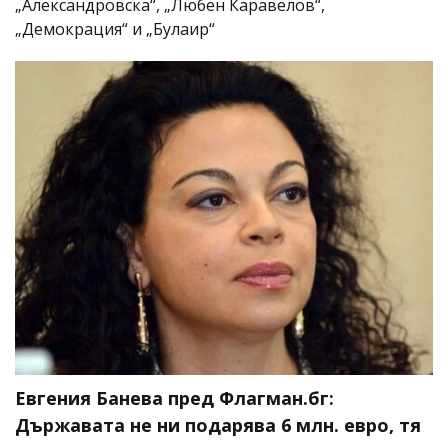
„Александровска“, „Любен Каравелов“,
„Демокрация“ и „Булаир“
Евгения Банева пред Флагман.бг:
Държавата не ни подарява 6 млн. евро, тя