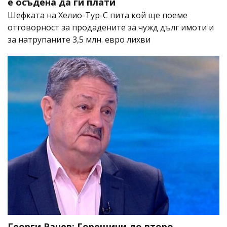
е осъдена да ги плати
Шефката на Хелио-Тур-С пита кой ще поеме
отговорност за продадените за чужд дълг имоти и
за натрупаните 3,5 млн. евро лихви
Георги Рачев: Горещини до второ