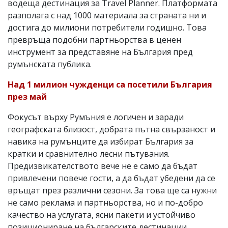
водеща дестинация за Travel Planner. Платформата
разполага с над 1000 материала за страната ни и
достига до милиони потребители годишно. Това
превръща подобни партньорства в ценен
инструмент за представяне на България пред
румънската публика.
Над 1 милион чужденци са посетили България
през май
Фокусът върху Румъния е логичен и заради
географската близост, добрата пътна свързаност и
навика на румънците да избират България за
кратки и сравнително лесни пътувания.
Предизвикателството вече не е само да бъдат
привлечени повече гости, а да бъдат убедени да се
връщат през различни сезони. За това ще са нужни
не само реклама и партньорства, но и по-добро
качество на услугата, ясни пакети и устойчиво
позициониране на българските дестинации.