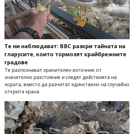
Те ни наблюдават: BBC разкри тайната на
гларусите, които тормозят крайбрежните
градове
Те разпознават хранителен източник от
значително разстояние и следят действията на
хората, вместо да разчитат единствено на случайно
открита храна