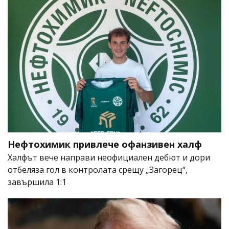
Нефтохимик привлече офанзивен халф
Халфът вече направи неофициален дебют и дори
отбеляза гол в контролата срещу „Загорец“,
завършила 1:1