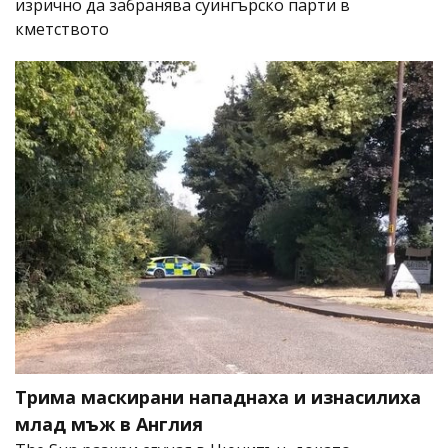
изрично да забранява суингърско парти в
кметството
Трима маскирани нападнаха и изнасилиха
млад мъж в Англия