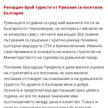
Рекорден брой туристи от Румъния са посетили
България
Румънците отдавна са сред най-важните гости за
българското Черноморие, но интересът им вече не
се изчерпва само с летните ваканции. Все повече
пътувания са свързани с кратки уикенд почивки,
културни маршрути, СПА и балнеолечение. Именно
тази промяна е в основата на новата стратегия на
Министерството на туризма за румънския пазар.
Посланик Бръндуша Предеску е дала висока оценка
на стратегията и е посочила, че заложените
послания отговарят на очакванията на румънските
туристи. По думите ѝ България вече е добре
позната и предпочитана дестинация през цялата
година, но все по-важно значение има
съотношението между цена и качество. Това е и
един от ключовите въпроси пред българския