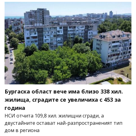
Бургаска област вече има близо 338 хил.
жилища, сградите се увеличиха с 453 за
година
НСИ отчита 109,8 хил. жилищни сгради, а
двустайните остават най-разпространеният тип
дом в региона