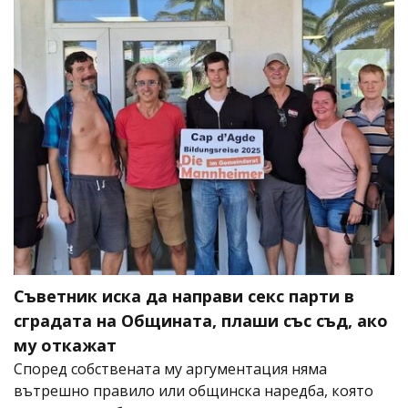
Съветник иска да направи секс парти в
сградата на Общината, плаши със съд, ако
му откажат
Според собствената му аргументация няма
вътрешно правило или общинска наредба, която