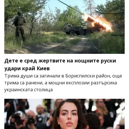
Дете е сред жертвите на нощните руски
удари край Киев
Трима души са загинали в Бориспилски район, още
трима са ранени, а мощни експлозии разтърсиха
украинската столица