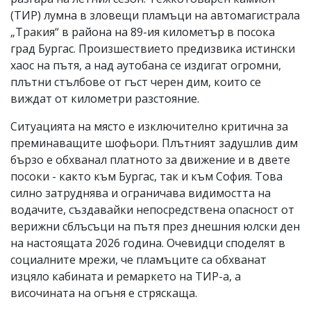
(ТИР) лумна в зловещи пламъци на автомагистрала
„Тракия“ в района на 89-ия километър в посока
град Бургас. Произшествието предизвика истински
хаос на пътя, а над аутобана се издигат огромни,
плътни стълбове от гъст черен дим, които се
виждат от километри разстояние.
Ситуацията на място е изключително критична за
преминаващите шофьори. Плътният задушлив дим
бързо е обхванал платното за движение и в двете
посоки - както към Бургас, так и към София. Това
силно затруднява и ограничава видимостта на
водачите, създавайки непосредствена опасност от
верижни сблъсъци на пътя през днешния юлски ден
на настоящата 2026 година. Очевидци споделят в
социалните мрежи, че пламъците са обхванат
изцяло кабината и ремаркето на ТИР-а, а
височината на огъня е стряскаща.