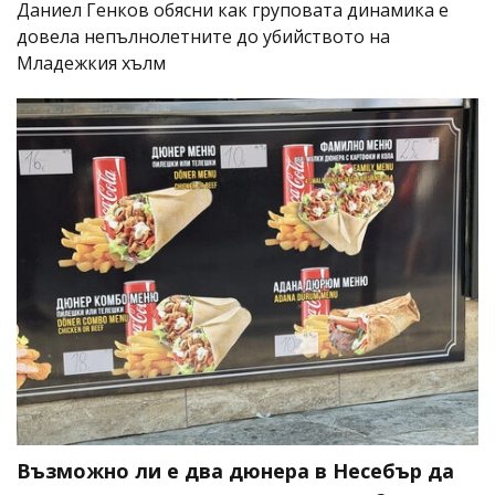
Даниел Генков обясни как груповата динамика е
довела непълнолетните до убийството на
Младежкия хълм
Възможно ли е два дюнера в Несебър да