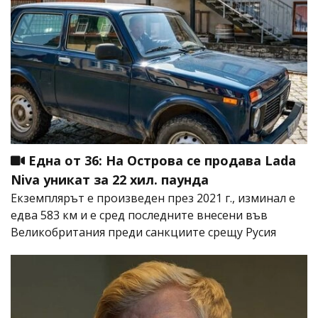
Една от 36: На Острова се продава Lada
Niva уникат за 22 хил. паунда
Екземплярът е произведен през 2021 г., изминал е
едва 583 км и е сред последните внесени във
Великобритания преди санкциите срещу Русия