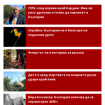
ГЕРБ след взрива край Кардам: Има ли
риск дронове отново да навлязат в
България
Украйна: България не е била цел на
падналия дрон
Флиртът не е интервю за връзка
Дете е сред жертвите на нощните руски
удари край Киев
Вера Кочовска: България започва да се
оправя през 2030 г.