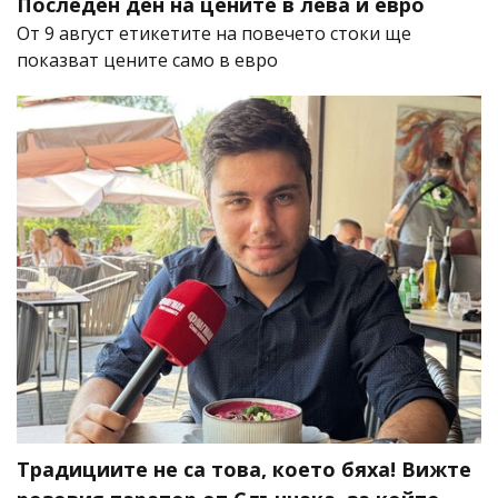
Последен ден на цените в лева и евро
От 9 август етикетите на повечето стоки ще
показват цените само в евро
Традициите не са това, което бяха! Вижте