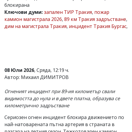
блокирана
Коментарите
Ключови думи:
запален ТИР Тракия
,
пожар
под
статиите
камион магистрала 2026
,
89 км Тракия задръстване
,
се
дим на магистрала Тракия
,
инцидент Тракия Бургас
,
въвеждат
от
читателите
и
редакцията
не
носи
отговорност
08 Юли 2026
, Сряда, 12:19 ч.
за
тях!
Автор: Михаил ДИМИТРОВ
Ако
откриете
Огненият инцидент при 89-ия километър свали
обиден
за
видимостта до нула и в двете платна, образува се
вас
километрично задръстване
коментар,
моля
Сериозен огнен инцидент блокира движението по
сигнализирайте
ни!
най-натоварената пътна артерия в страната в
разгара на летния сезон. Тежкотоварен камион