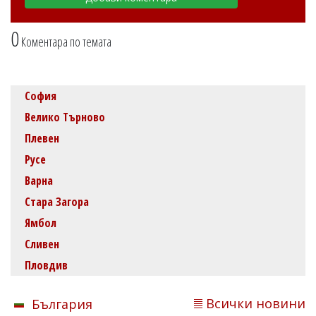
0
Коментара по темата
София
Велико Търново
Плевен
Русе
Варна
Стара Загора
Ямбол
Сливен
Пловдив
Всички новини
България