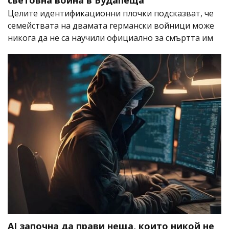
световна война в Будапеща
Целите идентификационни плочки подсказват, че
семействата на двамата германски войници може
никога да не са научили официално за смъртта им
AI започна да прави неща, които никой не