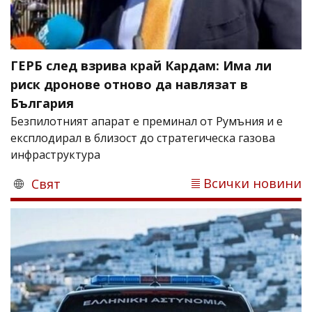
ГЕРБ след взрива край Кардам: Има ли
риск дронове отново да навлязат в
България
Безпилотният апарат е преминал от Румъния и е
експлодирал в близост до стратегическа газова
инфраструктура
Всички новини
Свят