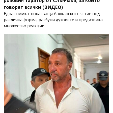
розовия таратор от Слънчака, за който
говорят всички (ВИДЕО)
Една снимка, показваща балканското ястие под
различна форма, разбуни духовете и предизвика
множество реакции