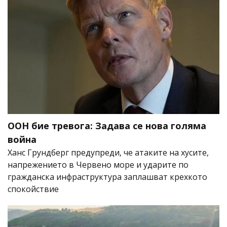
ООН бие тревога: Задава се нова голяма
война
Ханс Грундберг предупреди, че атаките на хусите,
напрежението в Червено море и ударите по
гражданска инфраструктура заплашват крехкото
спокойствие