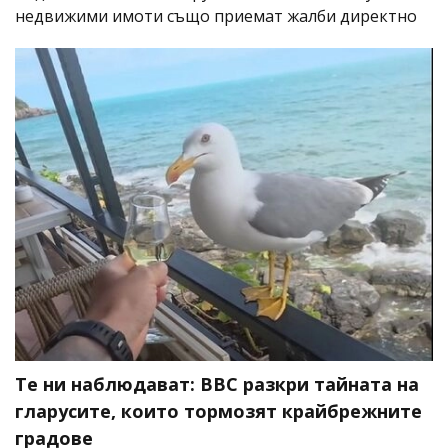
недвижими имоти също приемат жалби директно
Те ни наблюдават: BBC разкри тайната на
гларусите, които тормозят крайбрежните
градове