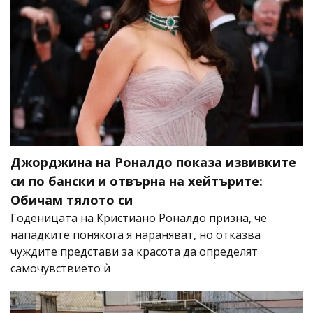
Джорджина на Роналдо показа извивките
си по бански и отвърна на хейтърите:
Обичам тялото си
Годеницата на Кристиано Роналдо призна, че
нападките понякога я нараняват, но отказва
чуждите представи за красота да определят
самочувствието ѝ