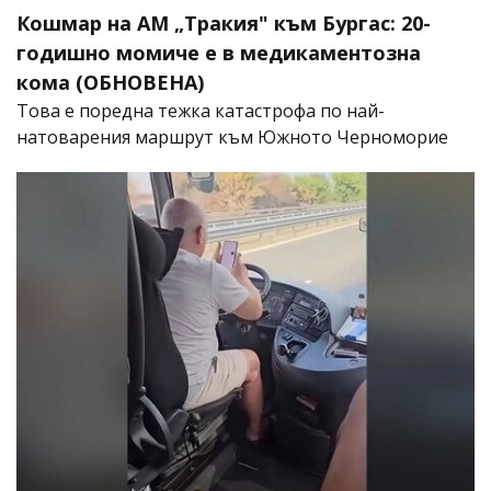
Кошмар на АМ „Тракия" към Бургас: 20-
годишно момиче е в медикаментозна
кома (ОБНОВЕНА)
Това е поредна тежка катастрофа по най-
натоварения маршрут към Южното Черноморие