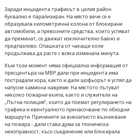
Заради инцидента трафикът в целия район
буквално е парализиран. На място вече се е
образувала километрична колона от блокирани
автомобили, а превозните средства, които успяват
да преминат, се движат изключително бавно и
предпазливо. Опашката от чакащи коли
продължава да расте с всяка изминала минута.
Към този момент няма официална информация от
пресцентъра на МВР дали при инцидента има
пострадали хора, както и дали шофьорът е успял да
напусне камиона навреме. На мястото пътуват
няколко пожарни екипа, както и служители на
„Пътна полиция“, които да поемат регулирането на
трафика и евентуалното пренасочване по обходни
маршрути. Причините за внезапното възникване
на пожара - дали става дума за техническа
неизправност, късо съединение или блокирала