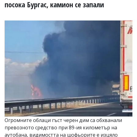
УКРАЙНА
посока Бургас, камион се запали
СПОРТ
РАЗСЛЕДВАНЕ
БИЗНЕС
ЮГ
Управители:
Веселин
Василев,
email:
v.vasilev@flagman.bg
Катя
Касабова,
еmail:
k.kassabova@flagman.bg
Главен
редактор:
Иван
Огромните облаци гъст черен дим са обхванали
Колев,
превозното средство при 89-ия километър на
email:
office@flagman.bg
аутобана, видимостта на шофьорите е изцяло