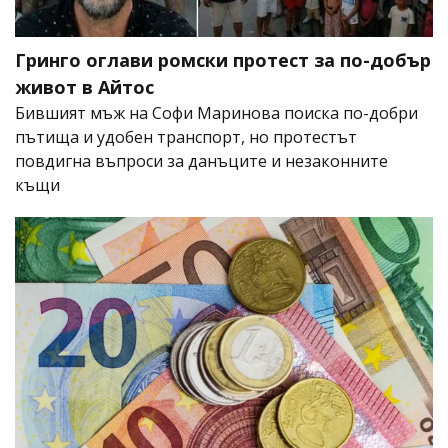
Гринго оглави ромски протест за по-добър
живот в Айтос
Бившият мъж на Софи Маринова поиска по-добри
пътища и удобен транспорт, но протестът
повдигна въпроси за данъците и незаконните
къщи