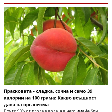
Прасковата - сладка, сочна и само 39
калории на 100 грама: Какво всъщност
дава на организма
Почти 90% от плода е вода, а в него има фибри,