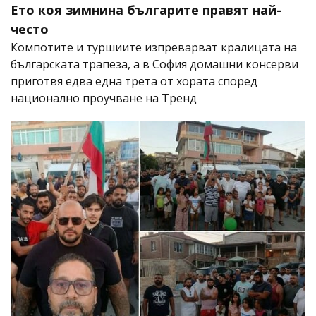
Ето коя зимнина българите правят най-
често
Компотите и туршиите изпреварват кралицата на
българската трапеза, а в София домашни консерви
приготвя едва една трета от хората според
национално проучване на Тренд