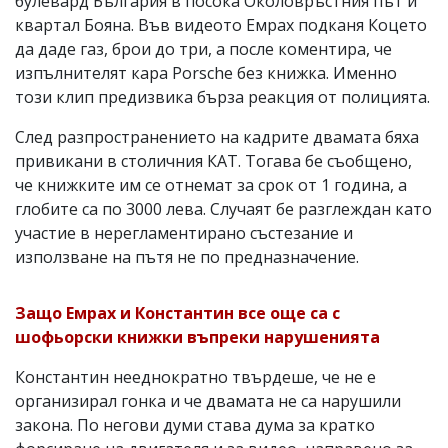
булевард България в посока Околовръстния път и
квартал Бояна. Във видеото Емрах подканя Коцето
да даде газ, брои до три, а после коментира, че
изпълнителят кара Porsche без книжка. Именно
този клип предизвика бърза реакция от полицията.
След разпространението на кадрите двамата бяха
привикани в столичния КАТ. Тогава бе съобщено,
че книжките им се отнемат за срок от 1 година, а
глобите са по 3000 лева. Случаят бе разглеждан като
участие в нерегламентирано състезание и
използване на пътя не по предназначение.
Защо Емрах и Константин все още са с
шофьорски книжки въпреки нарушенията
Константин нееднократно твърдеше, че не е
организирал гонка и че двамата не са нарушили
закона. По негови думи става дума за кратко