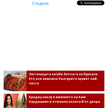
Сподели
Лютеницата загуби битката за буркана:
Ето коя зимнина българите правят най-
често
Крадец нахлу в имението на Ким
Кардашиян и отмъкна колата й от двора