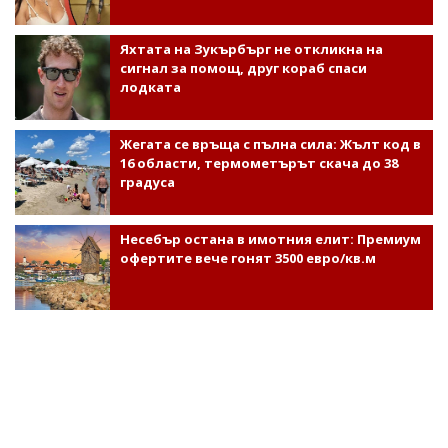
Яхтата на Зукърбърг не откликна на
сигнал за помощ, друг кораб спаси
лодката
Жегата се връща с пълна сила: Жълт код в
16 области, термометърът скача до 38
градуса
Несебър остана в имотния елит: Премиум
офертите вече гонят 3500 евро/кв.м