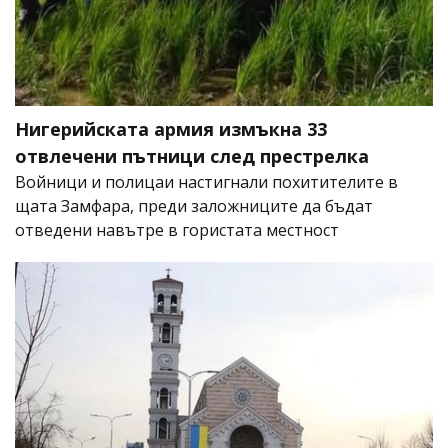
Нигерийската армия измъкна 33
отвлечени пътници след престрелка
Войници и полицаи настигнали похитителите в
щата Замфара, преди заложниците да бъдат
отведени навътре в гористата местност