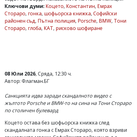
Ключови думи:
Коцето
,
Константин
,
Емрах
Коментарите
под
Стораро
,
гонка
,
шофьорска книжка
,
Софийски
статиите
районен съд
,
Пътна полиция
,
Porsche
,
BMW
,
Тони
се
Стораро
,
глоба
,
КАТ
,
рисково шофиране
въвеждат
от
читателите
и
редакцията
не
носи
отговорност
за
08 Юли 2026
, Сряда, 12:30 ч.
тях!
Автор: Флагман.БГ
Ако
откриете
обиден
Санкцията идва заради скандалното видео с
за
жълтото Porsche и BMW-то на сина на Тони Стораро
вас
по столичен булевард
коментар,
моля
Коцето остава без шофьорска книжка след
сигнализирайте
ни!
скандалната гонка с Емрах Стораро, която взриви