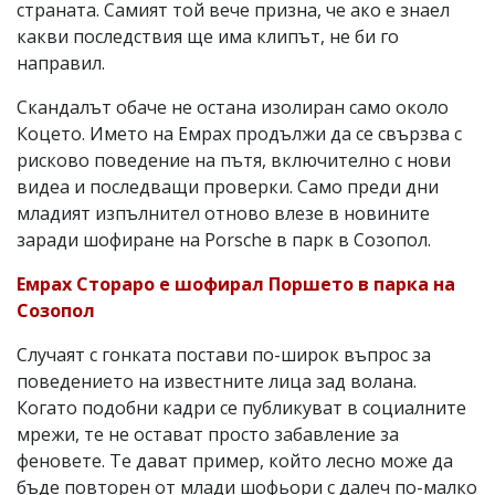
страната. Самият той вече призна, че ако е знаел
какви последствия ще има клипът, не би го
направил.
Скандалът обаче не остана изолиран само около
Коцето. Името на Емрах продължи да се свързва с
рисково поведение на пътя, включително с нови
видеа и последващи проверки. Само преди дни
младият изпълнител отново влезе в новините
заради шофиране на Porsche в парк в Созопол.
Емрах Стораро е шофирал Поршето в парка на
Созопол
Случаят с гонката постави по-широк въпрос за
поведението на известните лица зад волана.
Когато подобни кадри се публикуват в социалните
мрежи, те не остават просто забавление за
феновете. Те дават пример, който лесно може да
бъде повторен от млади шофьори с далеч по-малко