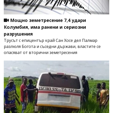
Мощно земетресение 7,4 удари
Колумбия, има ранени и сериозни
разрушения
Трусът с епицентър край Сан Хосе дел Палмар
разлюля Богота и съседни държави, властите се
опасяват от вторични земетресения