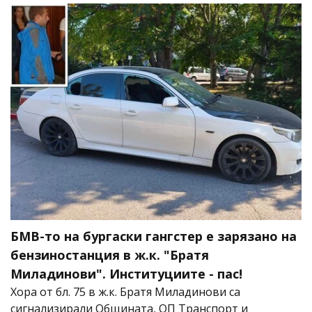
БМВ-то на бургаски гангстер е зарязано на
бензиностанция в ж.к. "Братя
Миладинови". Институциите - пас!
Хора от бл. 75 в ж.к. Братя Миладинови са
сигнализирали Oбщината, ОП Транспорт и