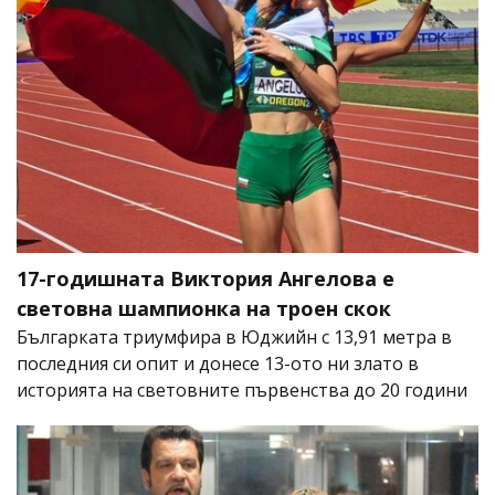
17-годишната Виктория Ангелова е
световна шампионка на троен скок
Българката триумфира в Юджийн с 13,91 метра в
последния си опит и донесе 13-ото ни злато в
историята на световните първенства до 20 години