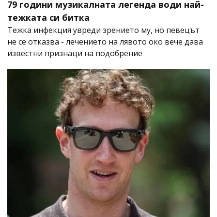
79 години музикалната легенда води най-
тежката си битка
Тежка инфекция увреди зрението му, но певецът
не се отказва - лечението на лявото око вече дава
известни признаци на подобрение