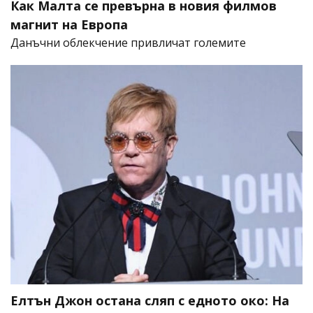
Как Малта се превърна в новия филмов
магнит на Европа
Данъчни облекчение привличат големите
Елтън Джон остана сляп с едното око: На