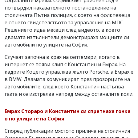
социалните мрежи. Софийският районен съд е
потвърдил наказателното постановление на
столичната Пътна полиция, с което на фолкпевеца
е отнето свидетелството за управление на МПС.
Решението идва месеци след видеото, в което
двамата изпълнители демонстрираха мощните си
автомобили по улиците на София.
Случаят започна в края на септември, когато в
интернет се появи клип с Константин и Емрах. На
кадрите Коцето управлява жълто Porsche, а Емрах е
в BMW. Двамата комуникират през прозорците на
автомобилите, след което Константин настъпва
газта и се изстрелва напред между останалите коли.
Емрах Стораро и Константин си спретнаха гонка
в по улиците на София
Според публикации мястото прилича на столичния