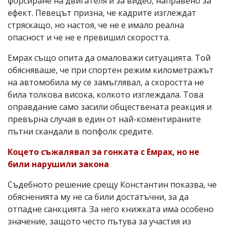
форсиране на двигателя и за видео, направено за
ефект. Певецът призна, че кадрите изглеждат
стряскащо, но настоя, че не е имало реална
опасност и че не е превишил скоростта.
Емрах също опита да омаловажи ситуацията. Той
обясняваше, че при спортен режим километражът
на автомобила му се замъглявал, а скоростта не
била толкова висока, колкото изглеждала. Това
оправдание само засили обществената реакция и
превърна случая в един от най-коментираните
пътни скандали в попфолк средите.
Коцето съжалявал за гонката с Емрах, но не
били нарушили закона
Съдебното решение срещу Константин показва, че
обясненията му не са били достатъчни, за да
отпадне санкцията. За него книжката има особено
значение, защото често пътува за участия из