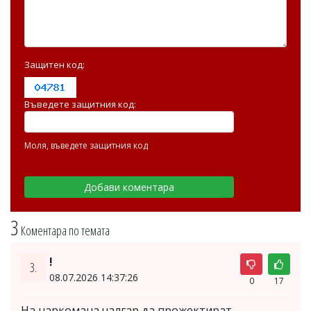
Защитен код:
Въведете защитния код:
Моля, въведете защитния код
3
Коментара по темата
!
3.
08.07.2026 14:37:26
0
17
На наркомана чалгар да прожектират