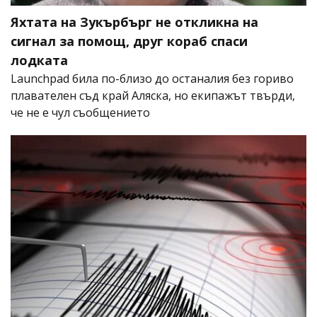
Яхтата на Зукърбърг не откликна на
сигнал за помощ, друг кораб спаси
лодката
Launchpad била по-близо до останалия без гориво
плавателен съд край Аляска, но екипажът твърди,
че не е чул съобщението