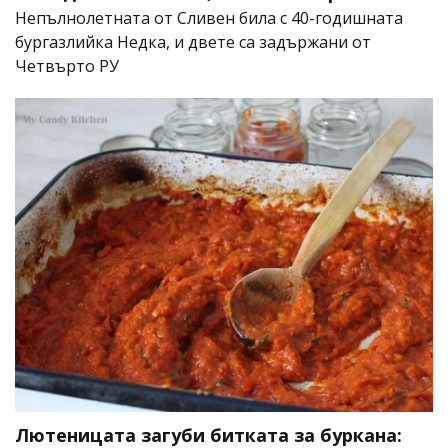
Непълнолетната от Сливен била с 40-годишната
бургазлийка Недка, и двете са задържани от
Четвърто РУ
Лютеницата загуби битката за буркана: