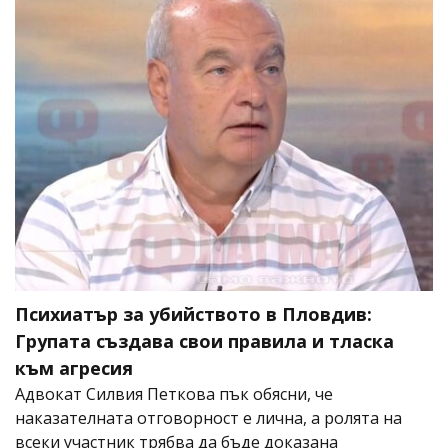
Психиатър за убийството в Пловдив:
Групата създава свои правила и тласка
към агресия
Адвокат Силвия Петкова пък обясни, че
наказателната отговорност е лична, а ролята на
всеки участник трябва да бъде доказана