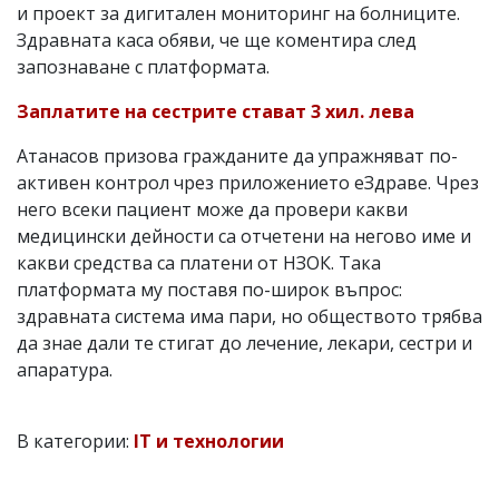
и проект за дигитален мониторинг на болниците.
Здравната каса обяви, че ще коментира след
запознаване с платформата.
Заплатите на сестрите стават 3 хил. лева
Атанасов призова гражданите да упражняват по-
активен контрол чрез приложението еЗдраве. Чрез
него всеки пациент може да провери какви
медицински дейности са отчетени на негово име и
какви средства са платени от НЗОК. Така
платформата му поставя по-широк въпрос:
здравната система има пари, но обществото трябва
да знае дали те стигат до лечение, лекари, сестри и
апаратура.
В категории:
IT и технологии