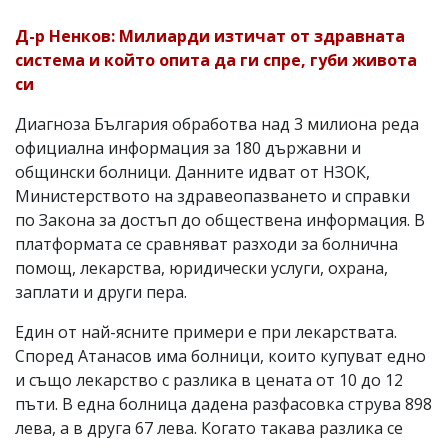
Д-р Ненков: Милиарди изтичат от здравната
система и който опита да ги спре, губи живота
си
Диагноза България обработва над 3 милиона реда
официална информация за 180 държавни и
общински болници. Данните идват от НЗОК,
Министерството на здравеопазването и справки
по Закона за достъп до обществена информация. В
платформата се сравняват разходи за болнична
помощ, лекарства, юридически услуги, охрана,
заплати и други пера.
Един от най-ясните примери е при лекарствата.
Според Атанасов има болници, които купуват едно
и също лекарство с разлика в цената от 10 до 12
пъти. В една болница дадена разфасовка струва 898
лева, а в друга 67 лева. Когато такава разлика се