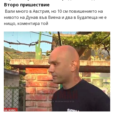
Второ пришествие
Вали много в Австрия, но 10 см повишението на
нивото на Дунав във Виена и два в Будапеща не е
нищо, коментира той