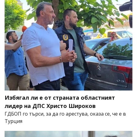
Избягал ли е от страната областният
лидер на ДПС Христо Широков
ГДБОП го търси, за да го арестува, оказа се, че е в
Турция