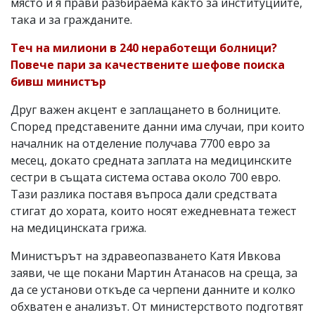
място и я прави разбираема както за институциите,
така и за гражданите.
Теч на милиони в 240 неработещи болници?
Повече пари за качествените шефове поиска
бивш министър
Друг важен акцент е заплащането в болниците.
Според представените данни има случаи, при които
началник на отделение получава 7700 евро за
месец, докато средната заплата на медицинските
сестри в същата система остава около 700 евро.
Тази разлика поставя въпроса дали средствата
стигат до хората, които носят ежедневната тежест
на медицинската грижа.
Министърът на здравеопазването Катя Ивкова
заяви, че ще покани Мартин Атанасов на среща, за
да се установи откъде са черпени данните и колко
обхватен е анализът. От министерството подготвят