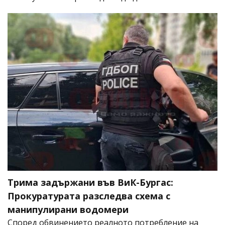
Трима задържани във ВиК-Бургас:
Прокуратурата разследва схема с
манипулирани водомери
Според обвинението реалното потребление на