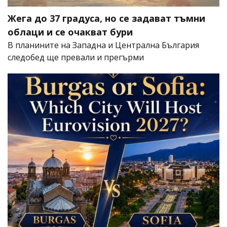
Жега до 37 градуса, но се задават тъмни
облаци и се очакват бури
В планините на Западна и Централна България
следобед ще превали и прегърми