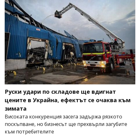
Руски удари по складове ще вдигнат
цените в Украйна, ефектът се очаква към
зимата
Високата конкуренция засега задържа рязкото
поскъпване, но бизнесът ще прехвърли загубите
към потребителите