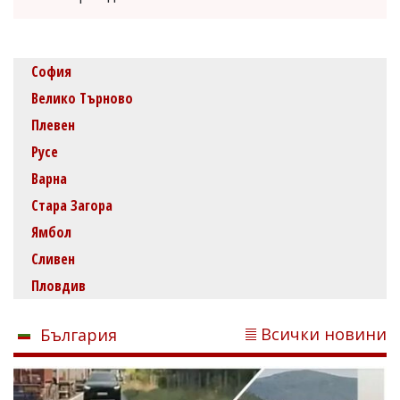
София
Велико Търново
Плевен
Русе
Варна
Стара Загора
Ямбол
Сливен
Пловдив
Всички новини
България