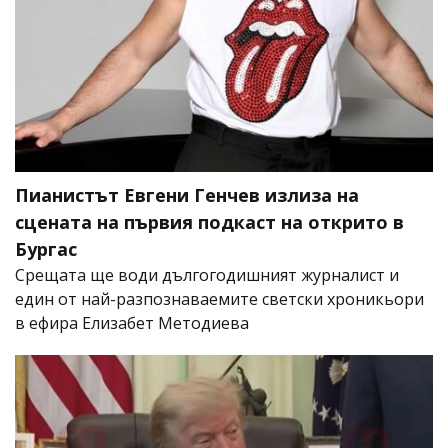
Пианистът Евгени Генчев излиза на
сцената на първия подкаст на открито в
Бургас
Срещата ще води дългогодишният журналист и
един от най-разпознаваемите светски хроникьори
в ефира Елизабет Методиева