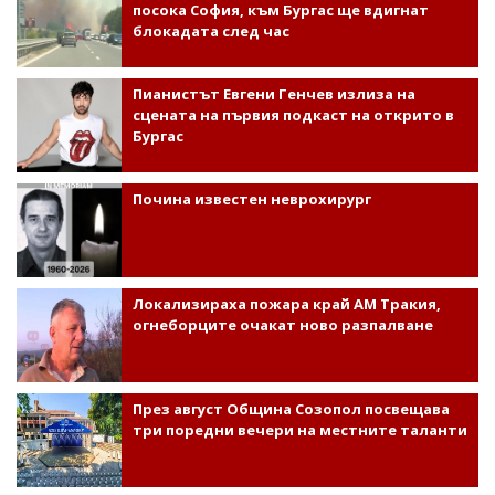
посока София, към Бургас ще вдигнат
блокадата след час
Пианистът Евгени Генчев излиза на
сцената на първия подкаст на открито в
Бургас
Почина известен неврохирург
Локализираха пожара край АМ Тракия,
огнеборците очакат ново разпалване
През август Община Созопол посвещава
три поредни вечери на местните таланти