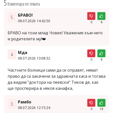
5
Коментара по темата
БРАВО!
5.
08.07.2026 14:42:50
0
8
БРАВО на този млад Човек! Уважение към него
и родителите му!❤️
Мда
4.
08.07.2026 13:08:32
0
8
Частните болници сами да се оправят, нямат
право да са закачени за здравната каса и тогава
да видим "доктора на пеевски" Тиков де, как
ще просперира в някоя канафка,
Рамбо
3.
08.07.2026 12:15:24
0
18