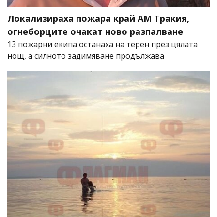
Локализираха пожара край АМ Тракия,
огнеборците очакат ново разпалване
13 пожарни екипа останаха на терен през цялата
нощ, а силното задимяване продължава