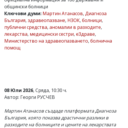
общински болници
Коментарите
под
Ключови думи:
Мартин Атанасов
,
Диагноза
статиите
България
,
здравеопазване
,
НЗОК
,
болници
,
се
публични средства
,
аномалии в разходите
,
въвеждат
от
лекарства
,
медицински сестри
,
еЗдраве
,
читателите
Министерство на здравеопазването
,
болнична
и
помощ
редакцията
не
носи
отговорност
за
тях!
Ако
откриете
обиден
08 Юли 2026
, Сряда, 10:30 ч.
за
Автор: Георги РУСЧЕВ
вас
коментар,
моля
Мартин Атанасов създаде платформата Диагноза
сигнализирайте
България, която показва драстични разлики в
ни!
разходите на болниците и цените на лекарствата