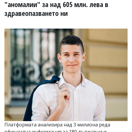
УКРАЙНА
"аномалии" за над 605 млн. лева в
СПОРТ
здравеопазването ни
РАЗСЛЕДВАНЕ
БИЗНЕС
ЮГ
Управители:
Веселин
Василев,
email:
v.vasilev@flagman.bg
Катя
Касабова,
еmail:
k.kassabova@flagman.bg
Главен
редактор:
Иван
Колев,
email:
Платформата анализира над 3 милиона реда
office@flagman.bg
официална информация за 180 държавни и