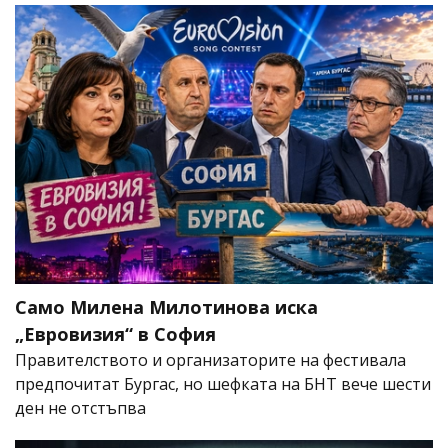
Само Милена Милотинова иска
„Евровизия“ в София
Правителството и организаторите на фестивала
предпочитат Бургас, но шефката на БНТ вече шести
ден не отстъпва