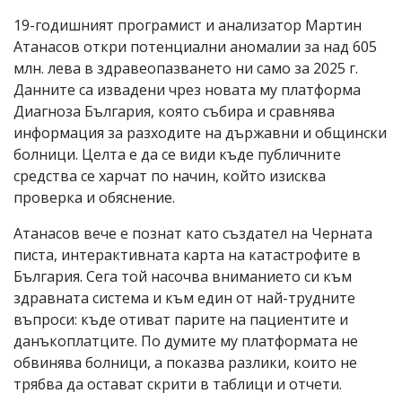
19-годишният програмист и анализатор Мартин
Атанасов откри потенциални аномалии за над 605
млн. лева в здравеопазването ни само за 2025 г.
Данните са извадени чрез новата му платформа
Диагноза България, която събира и сравнява
информация за разходите на държавни и общински
болници. Целта е да се види къде публичните
средства се харчат по начин, който изисква
проверка и обяснение.
Атанасов вече е познат като създател на Черната
писта, интерактивната карта на катастрофите в
България. Сега той насочва вниманието си към
здравната система и към един от най-трудните
въпроси: къде отиват парите на пациентите и
данъкоплатците. По думите му платформата не
обвинява болници, а показва разлики, които не
трябва да остават скрити в таблици и отчети.