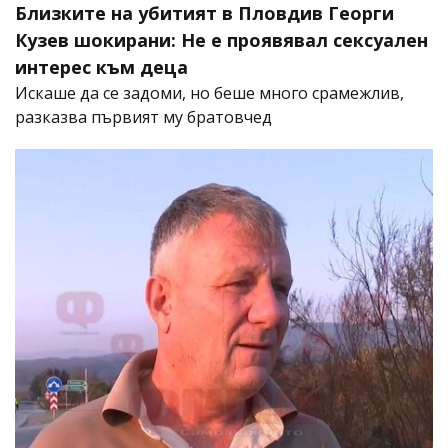
Близките на убитият в Пловдив Георги
Кузев шокирани: Не е проявявал сексуален
интерес към деца
Искаше да се задоми, но беше много срамежлив,
разказва първият му братовчед