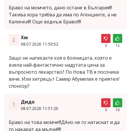
Браво на момчето, дано остане в България!!!
Такива хора трябва да има по Агенциите, а не
Калинки!!! Още веднъж Браво!!!!
Хм
2.
08.07.2026 11:59:52
0
12
Защо не написахте коя е болницата, която е
взела най-фантастично надутата цена за
въпросното лекарство? По Нова ТВ я посочиха
вече. Или хитрецът Самир Абумелих е приятел/
спонсор?
Дидо
1.
08.07.2026 11:51:20
0
16
Браво на това момче!!!ДАно не го натиснат и да
го накарат да мълчи!!!!!