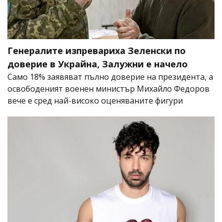
Генералите изпревариха Зеленски по
доверие в Украйна, Залужни е начело
Само 18% заявяват пълно доверие на президента, а
освободеният военен министър Михайло Федоров
вече е сред най-високо оценяваните фигури