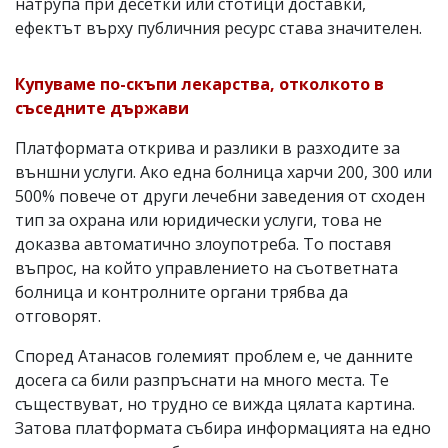
натрупа при десетки или стотици доставки,
ефектът върху публичния ресурс става значителен.
Купуваме по-скъпи лекарства, отколкото в
съседните държави
Платформата открива и разлики в разходите за
външни услуги. Ако една болница харчи 200, 300 или
500% повече от други лечебни заведения от сходен
тип за охрана или юридически услуги, това не
доказва автоматично злоупотреба. То поставя
въпрос, на който управлението на съответната
болница и контролните органи трябва да
отговорят.
Според Атанасов големият проблем е, че данните
досега са били разпръснати на много места. Те
съществуват, но трудно се вижда цялата картина.
Затова платформата събира информацията на едно