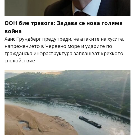
ООН бие тревога: Задава се нова голяма
война
Ханс Грундберг предупреди, че атаките на хусите,
напрежението в Червено море и ударите по
гражданска инфраструктура заплашват крехкото
спокойствие