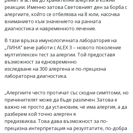
реакции. Именно затова Световният ден за борба с
алергиите, който се отбелязва на 8 юли, насочва
вниманието към значението на ранната
диагностика и навременното лечение.
В тази връзка имунологичната лаборатория на
„ЛИНА“ вече работи с ALEX 3 – новото поколение
мултиплексен тест за алергии. Той предоставя
възможност за едновременно
изследване на 300 алергена и по-прецизна
лабораторна диагностика.
„Алергиите често протичат със сходни симптоми, но
причинителят може да бъде различен. Затова е
важно не просто да установим, че има алергия, а да
разберем кой точно алерген я
предизвиква. Това дава възможност за по-
прецизна интерпретация на резултатите, по-добра