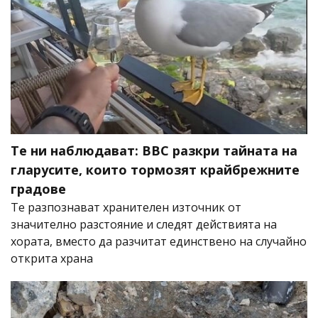
Те ни наблюдават: BBC разкри тайната на
гларусите, които тормозят крайбрежните
градове
Те разпознават хранителен източник от
значително разстояние и следят действията на
хората, вместо да разчитат единствено на случайно
открита храна