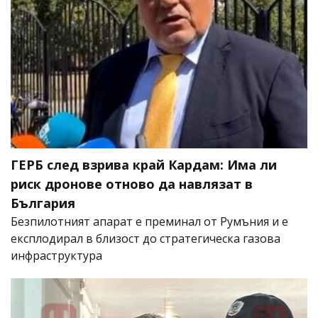
ГЕРБ след взрива край Кардам: Има ли
риск дронове отново да навлязат в
България
Безпилотният апарат е преминал от Румъния и е
експлодирал в близост до стратегическа газова
инфраструктура