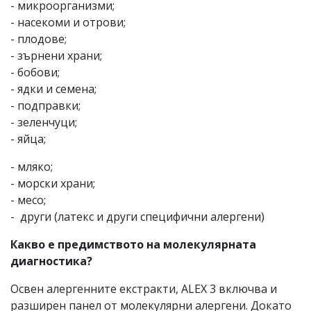
- микроорганизми;
- насекоми и отрови;
- плодове;
- зърнени храни;
- бобови;
- ядки и семена;
- подправки;
- зеленчуци;
- яйца;
- мляко;
- морски храни;
- месо;
- други (латекс и други специфични алергени)
Какво е предимството на молекулярната
диагностика?
Освен алергенните екстракти, ALEX 3 включва и
разширен панел от молекулярни алергени. Докато