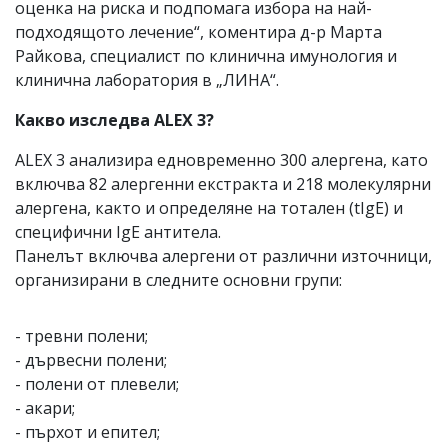
оценка на риска и подпомага избора на най-
подходящото лечение“, коментира д-р Марта
Райкова, специалист по клинична имунология и
клинична лаборатория в „ЛИНА“.
Какво изследва ALEX 3?
ALEX 3 анализира едновременно 300 алергена, като
включва 82 алергенни екстракта и 218 молекулярни
алергена, както и определяне на тотален (tIgE) и
специфични IgE антитела.
Панелът включва алергени от различни източници,
организирани в следните основни групи:
- тревни полени;
- дървесни полени;
- полени от плевели;
- акари;
- пърхот и епител;