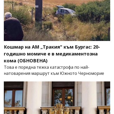
Кошмар на АМ „Тракия" към Бургас: 20-
годишно момиче е в медикаментозна
кома (ОБНОВЕНА)
Това е поредна тежка катастрофа по най-
натоварения маршрут към Южното Черноморие