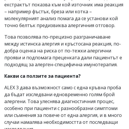
екстрактът показва към кой източник има реакция
– например фъстък, бреза или котка –
молекулярният анализ помага да се установи кой
точно белтък предизвиква алергичния отговор.
Това позволява по-прецизно разграничаване
между истинска алергия и кръстосана реакция, по-
добра оценка на риска от по-тежки алергични
прояви и подпомага преценката дали пациентът е
подходящ за алерген-специфична имунотерапия.
Какви са ползите за пациента?
ALEX 3 дава възможност само с една кръвна проба
да бъдат изследвани едновременно голям брой
алергени. Това улеснява диагностичния процес,
особено при пациенти с разнообразни симптоми
или съмнения за повече от една алергия, и в много
случаи намалява необходимостта от последващи
изследвания.