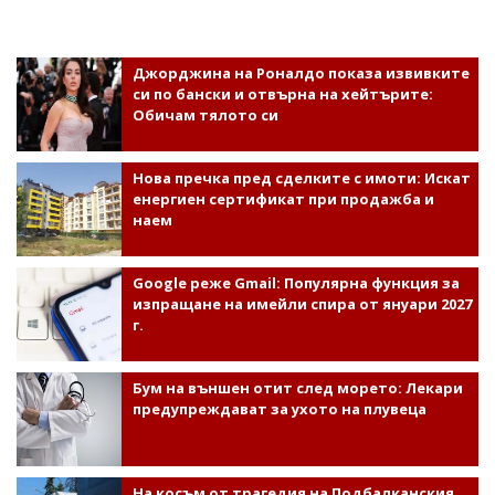
Джорджина на Роналдо показа извивките
си по бански и отвърна на хейтърите:
Обичам тялото си
Нова пречка пред сделките с имоти: Искат
енергиен сертификат при продажба и
наем
Google реже Gmail: Популярна функция за
изпращане на имейли спира от януари 2027
г.
Бум на външен отит след морето: Лекари
предупреждават за ухото на плувеца
На косъм от трагедия на Подбалканския