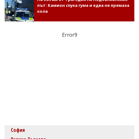
път: Камион спука гума и едва не премаза
кола
Error9
София