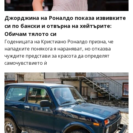
Джорджина на Роналдо показа извивките
си по бански и отвърна на хейтърите:
Обичам тялото си
Годеницата на Кристиано Роналдо призна, че
нападките понякога я нараняват, но отказва
чуждите представи за красота да определят
самочувствието ѝ