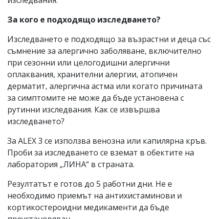
За кого е подходящо изследването?
Изследването е подходящо за възрастни и деца със
съмнение за алергично заболяване, включително
при сезонни или целогодишни алергични
оплаквания, хранителни алергии, атопичен
дерматит, алергична астма или когато причината
за симптомите не може да бъде установена с
рутинни изследвания. Как се извършва
изследването?
За ALEX 3 се използва венозна или капилярна кръв.
Проби за изследването се вземат в обектите на
лаборатория „ЛИНА“ в страната.
Резултатът е готов до 5 работни дни. Не е
необходимо приемът на антихистаминови и
кортикостероидни медикаменти да бъде
преустановяван.