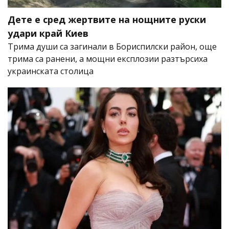
Дете е сред жертвите на нощните руски
удари край Киев
Трима души са загинали в Бориспилски район, още
трима са ранени, а мощни експлозии разтърсиха
украинската столица