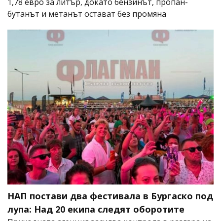
1,78 евро за литър, докато бензинът, пропан-
бутанът и метанът остават без промяна
НАП постави два фестивала в Бургаско под
лупа: Над 20 екипа следят оборотите