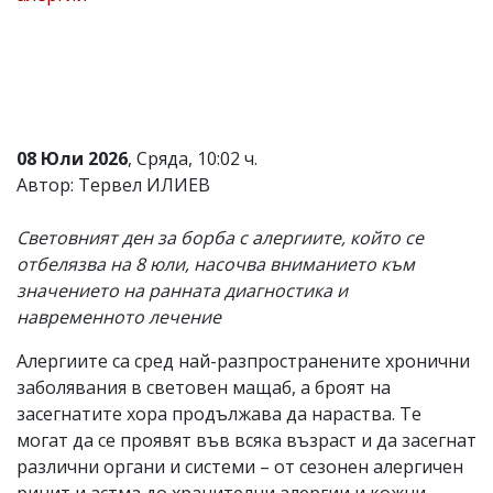
Коментарите
под
статиите
се
въвеждат
от
читателите
08 Юли 2026
, Сряда, 10:02 ч.
и
Автор: Тервел ИЛИЕВ
редакцията
не
носи
Световният ден за борба с алергиите, който се
отговорност
отбелязва на 8 юли, насочва вниманието към
за
тях!
значението на ранната диагностика и
Ако
навременното лечение
откриете
обиден
Алергиите са сред най-разпространените хронични
за
вас
заболявания в световен мащаб, а броят на
коментар,
засегнатите хора продължава да нараства. Те
моля
могат да се проявят във всяка възраст и да засегнат
сигнализирайте
ни!
различни органи и системи – от сезонен алергичен
ринит и астма до хранителни алергии и кожни