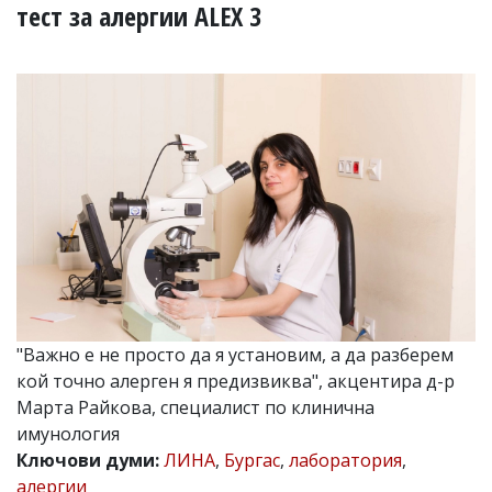
УКРАЙНА
тест за алергии ALEX 3
СПОРТ
РАЗСЛЕДВАНЕ
БИЗНЕС
ЮГ
Управители:
Веселин
Василев,
email:
v.vasilev@flagman.bg
Катя
Касабова,
еmail:
k.kassabova@flagman.bg
"Важно е не просто да я установим, а да разберем
Главен
кой точно алерген я предизвиква", акцентира д-р
редактор:
Марта Райкова, специалист по клинична
Иван
имунология
Колев,
email:
Ключови думи:
ЛИНА
,
Бургас
,
лаборатория
,
office@flagman.bg
алергии