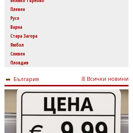
Велико Търново
Плевен
Русе
Варна
Стара Загора
Ямбол
Сливен
Пловдив
Всички новини
България