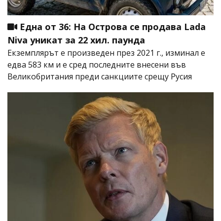
Една от 36: На Острова се продава Lada
Niva уникат за 22 хил. паунда
Екземплярът е произведен през 2021 г., изминал е
едва 583 км и е сред последните внесени във
Великобритания преди санкциите срещу Русия