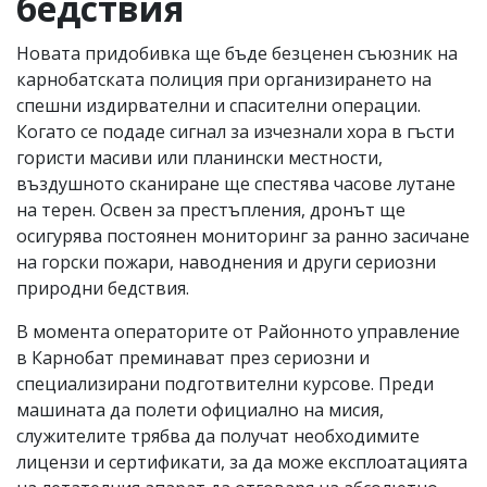
бедствия
Новата придобивка ще бъде безценен съюзник на
карнобатската полиция при организирането на
спешни издирвателни и спасителни операции.
Когато се подаде сигнал за изчезнали хора в гъсти
гористи масиви или планински местности,
въздушното сканиране ще спестява часове лутане
на терен. Освен за престъпления, дронът ще
осигурява постоянен мониторинг за ранно засичане
на горски пожари, наводнения и други сериозни
природни бедствия.
В момента операторите от Районното управление
в Карнобат преминават през сериозни и
специализирани подготвителни курсове. Преди
машината да полети официално на мисия,
служителите трябва да получат необходимите
лицензи и сертификати, за да може експлоатацията