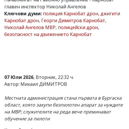
главен инспектор Николай Ангелов
Коментарите
под
Ключови думи:
полиция Карнобат дрон
,
джигити
статиите
Карнобат дрон
,
Георги Димитров Карнобат
,
се
Николай Ангелов МВР
,
полицейски дрон
,
въвеждат
от
безопасност на движението Карнобат
читателите
и
редакцията
не
носи
отговорност
за
тях!
07 Юли 2026
, Вторник, 22:32 ч.
Ако
Автор: Михаил ДИМИТРОВ
откриете
обиден
за
Местната администрация стана първата в Бургаска
вас
област, която закупи безпилотен апарат за нуждите
коментар,
моля
на МВР; служителите на реда вече преминават
сигнализирайте
обучение за пилоти
ни!