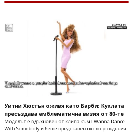
Уитни Хюстън оживя като Барби: Куклата
пресъздава емблематична визия от 80-те
Моделът е вдъхновен от клипа към I Wanna Dance
With Somebody и беше представен около рождения