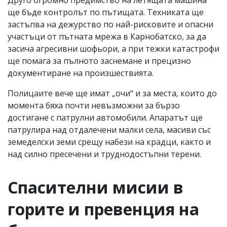
ще бъде контролът по пътищата. Техниката ще
застъпва на дежурство по най-рисковите и опасни
участъци от пътната мрежа в Карнобатско, за да
засича агресивни шофьори, а при тежки катастрофи
ще помага за пълното заснемане и прецизно
документиране на произшествията.
Полицаите вече ще имат „очи“ и за места, които до
момента бяха почти невъзможни за бързо
достигане с патрулни автомобили. Апаратът ще
патрулира над отдалечени малки села, масиви със
земеделски земи срещу набези на крадци, както и
над силно пресечени и труднодостъпни терени.
Спасителни мисии в
горите и превенция на