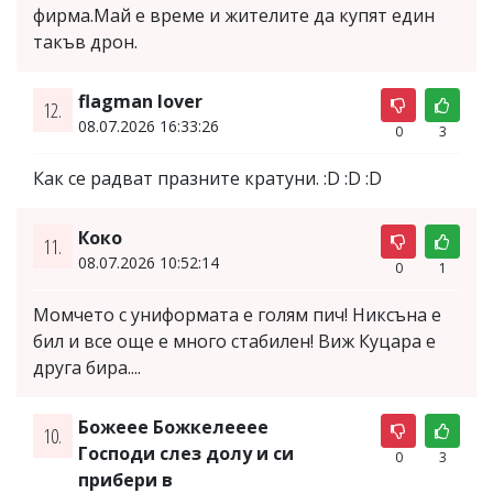
фирма.Май е време и жителите да купят един
такъв дрон.
flagman lover
12.
08.07.2026 16:33:26
0
3
Как се радват празните кратуни. :D :D :D
Коко
11.
08.07.2026 10:52:14
0
1
Момчето с униформата е голям пич! Никсъна е
бил и все още е много стабилен! Виж Куцара е
друга бира....
Божеее Божкелееее
10.
Господи слез долу и си
0
3
прибери в