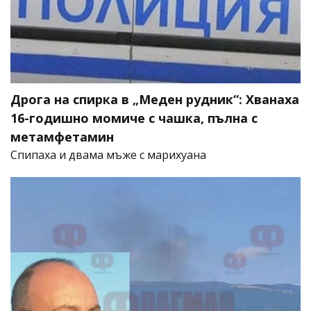
Дрога на спирка в „Меден рудник“: Хванаха
16-годишно момиче с чашка, пълна с
метамфетамин
Спипаха и двама мъже с марихуана