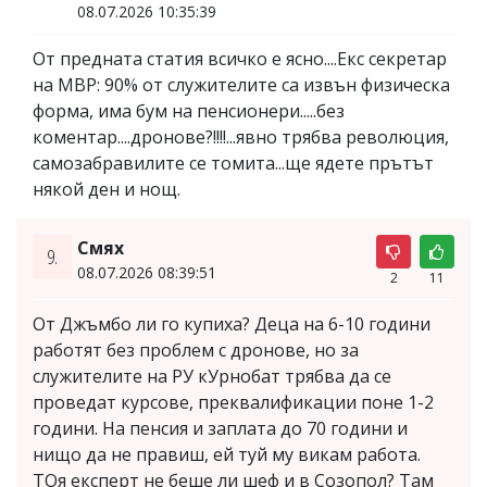
08.07.2026 10:35:39
От предната статия всичко е ясно....Екс секретар
на МВР: 90% от служителите са извън физическа
форма, има бум на пенсионери.....без
коментар....дронове?!!!!...явно трябва революция,
самозабравилите се томита...ще ядете прътът
някой ден и нощ.
Смях
9.
08.07.2026 08:39:51
2
11
От Джъмбо ли го купиха? Деца на 6-10 години
работят без проблем с дронове, но за
служителите на РУ кУрнобат трябва да се
проведат курсове, преквалификации поне 1-2
години. На пенсия и заплата до 70 години и
нищо да не правиш, ей туй му викам работа.
ТОя експерт не беше ли шеф и в Созопол? Там