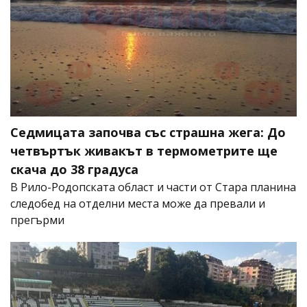
Седмицата започва със страшна жега: До
четвъртък живакът в термометрите ще
скача до 38 градуса
В Рило-Родопската област и части от Стара планина
следобед на отделни места може да превали и
прегърми