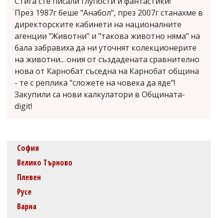
Стига сте писали глупости и фантастики!
През 1987г беше "Анабол", през 2007г станахме в
директорските кабинети на националните
агенции "Животни" и "такова животно няма" на
бала забравиха да ни уточнят колекционерите
на животни... ония от създадената сравнително
нова от Карнобат съседна на Карнобат община
- те с реплика "сложете на човека да яде"!
Закупили са нови калкулатори в Общината-
digit!
София
Велико Търново
Плевен
Русе
Варна