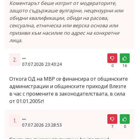
Коментарът беше изтрит от модераторите,
защото съдържаше вулгарни, нецензурни или
обидни квалификации, обиди на расова,
сексуална, етническа или верска основа или
призиви към насилие по адрес на конкретни
лица.
...
2.
07.07.2026 23:43:24
0
16
Откога ОД на МВР се финансира от общинските
администрации и общинските приходи! Влезте
в час с промените в законодателствата, в сила
от 01.01.2005г!
...
1.
07.07.2026 23:28:53
7
0