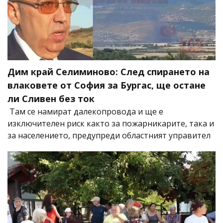
Дим край Селиминово: След спирането на
влаковете от София за Бургас, ще остане
ли Сливен без ток
Там се намират далекопровода и ще е
изключителен риск както за пожарникарите, така и
за населението, предупреди областният управител