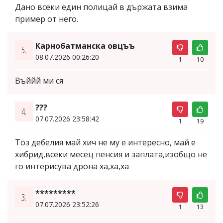
Дано всеки един полицай в държата взима
пример от него.
Карнобатманска овцъъ
5.
08.07.2026 00:26:20
1
10
Въййй ми ся
???
4.
07.07.2026 23:58:42
1
19
Тоз дебелия май хич не му е интересно, май е
хибрид,всеки месец пенсия и заплата,изобщо не
го интерисува дрона ха,ха,ха
*********
3.
07.07.2026 23:52:26
1
13