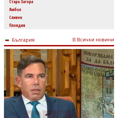
Стара Загора
Ямбол
Сливен
Пловдив
Всички новини
България