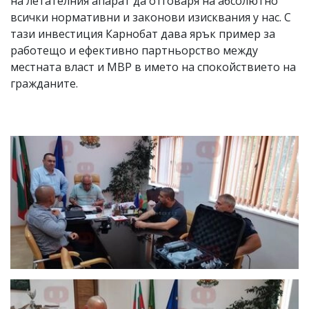
на летателния апарат да отговаря на абсолютно
всички нормативни и законови изисквания у нас. С
тази инвестиция Карнобат дава ярък пример за
работещо и ефективно партньорство между
местната власт и МВР в името на спокойствието на
гражданите.