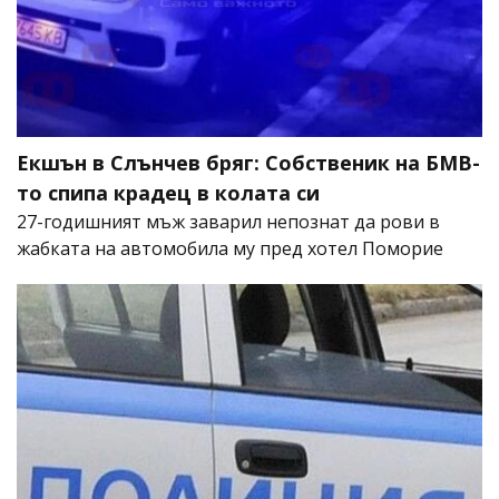
Екшън в Слънчев бряг: Собственик на БМВ-
то спипа крадец в колата си
27-годишният мъж заварил непознат да рови в
жабката на автомобила му пред хотел Поморие