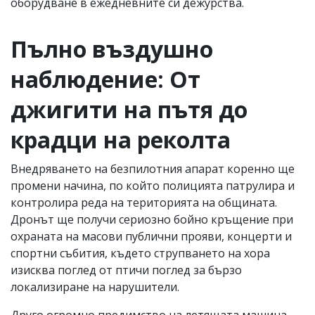
оборудване в ежедневните си дежурства.
Пълно въздушно
наблюдение: От
джигити на пътя до
крадци на реколта
Внедряването на безпилотния апарат коренно ще
промени начина, по който полицията патрулира и
контролира реда на територията на общината.
Дронът ще получи сериозно бойно кръщение при
охраната на масови публични прояви, концерти и
спортни събития, където струпването на хора
изисква поглед от птичи поглед за бързо
локализиране на нарушители.
Друго огромно предимство на летящата машина