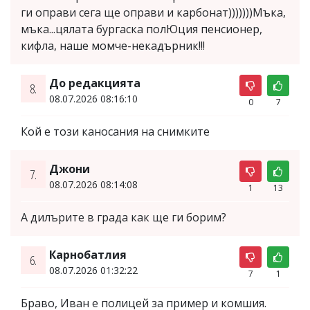
ги оправи сега ще оправи и карбонат)))))))Мъка,
мъка...цялата бургаска полЮция пенсионер,
кифла, наше момче-некадърник!!!
До редакцията
8.
08.07.2026 08:16:10
0
7
Кой е този каносания на снимките
Джони
7.
08.07.2026 08:14:08
1
13
А дилърите в града как ще ги борим?
Карнобатлия
6.
08.07.2026 01:32:22
7
1
Браво, Иван е полицей за пример и комшия.