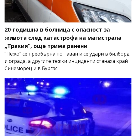
20-годишна в болница с опасност за
живота след катастрофа на магистрала
„Тракия“, още трима ранени
"Пежо" се преобърна по таван и се удари в билборд
и ограда, а другите тежки инциденти станаха край
Синеморец и в Бургас