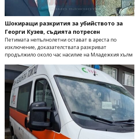
Шокиращи разкрития за убийството за
Георги Кузев, съдията потресен
Петимата непълнолетни остават в ареста по
изключение, доказателствата разкриват
продължило около час насилие на Младежкия хълм