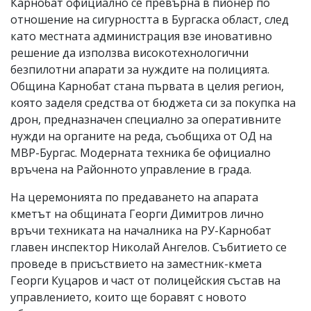
Карнобат официално се превърна в пионер по
отношение на сигурността в Бургаска област, след
като местната администрация взе иновативно
решение да използва високотехнологични
безпилотни апарати за нуждите на полицията.
Община Карнобат стана първата в целия регион,
която заделя средства от бюджета си за покупка на
дрон, предназначен специално за оперативните
нужди на органите на реда, съобщиха от ОД на
МВР-Бургас. Модерната техника бе официално
връчена на Районното управление в града.
На церемонията по предаването на апарата
кметът на общината Георги Димитров лично
връчи техниката на началника на РУ-Карнобат
главен инспектор Николай Ангелов. Събитието се
проведе в присъствието на заместник-кмета
Георги Куцаров и част от полицейския състав на
управлението, които ще боравят с новото