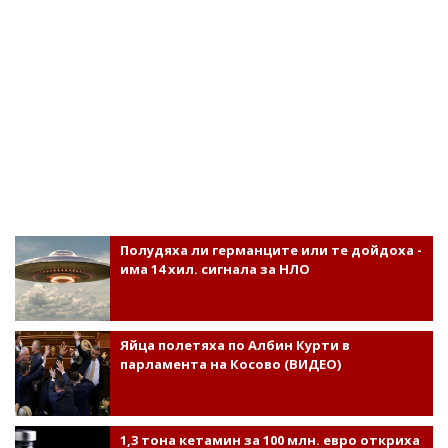
Полудяха ли германците или те дойдоха -
има 14 хил. сигнала за НЛО
Яйца полетяха по Албин Курти в
парламента на Косово (ВИДЕО)
1,3 тона кетамин за 100 млн. евро откриха