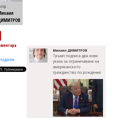
втор
Михаил
ДИМИТРОВ
1
оментара
Михаил ДИМИТРОВ
Тръмп подписа два нови
подели
указа за ограничаване на
американското
гражданство по рождение