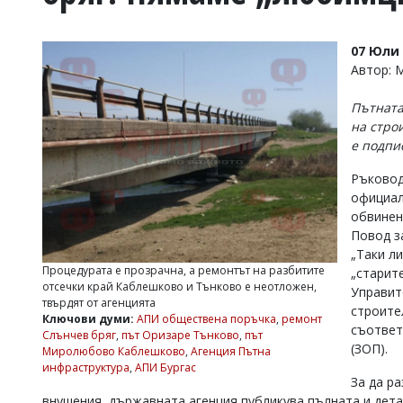
УКРАЙНА
СПОРТ
07 Юли 
РАЗСЛЕДВАНЕ
Автор: 
БИЗНЕС
Пътната
ЮГ
на стро
е подпи
Управители:
Ръковод
Веселин
Василев,
официал
email:
обвинен
v.vasilev@flagman.bg
Повод з
Катя
„Таки л
Касабова,
Процедурата е прозрачна, а ремонтът на разбитите
„старит
еmail:
k.kassabova@flagman.bg
отсечки край Каблешково и Тънково е неотложен,
Управит
твърдят от агенцията
Главен
строите
Ключови думи:
АПИ обществена поръчка
,
ремонт
редактор:
съответ
Слънчев бряг
,
път Оризаре Тънково
,
път
Иван
(ЗОП).
Миролюбово Каблешково
,
Агенция Пътна
Колев,
инфраструктура
,
АПИ Бургас
email:
За да р
office@flagman.bg
внушения, държавната агенция публикува пълната и дет