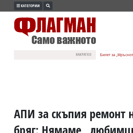
КАТЕГОРИИ
ПРОМО
ЗОНА
ИЗБОРИ
2026
ПРАКТИЧНО
НАКРАТКО
Билет за „Мръснот
КУЛТУРА
ЗДРАВЕ
ПОЛИТИКА
ОБЩИНИ
ОБЩЕСТВО
ЛАЙФСТАЙЛ
АПИ за скъпия ремонт 
ВОЙНАТА
бряг: Нямаме „любимци
В