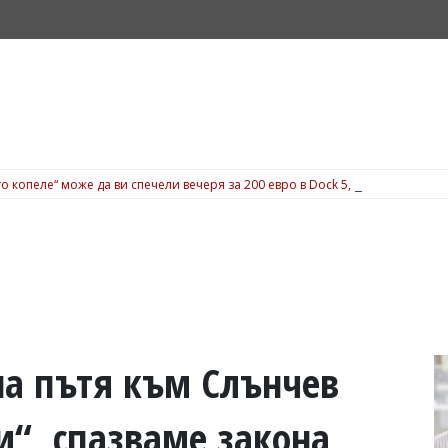
о копеле“ може да ви спечели вечеря за 200 евро в Dock 5, вижте подробн
на пътя към Слънчев
“, спазваме закона