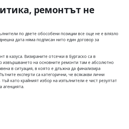
ритика, ремонтът не
лнители по двете обособени позиции все още не е влязло
 днешна дата няма подписан нито един договор за
 в казуса. Визираните отсечки в Бургаско са в
то извършването на основните ремонти там е абсолютно
вена в ситуация, в която е длъжна да финализира
Пътните експерти са категорични, че всякакви лични
тъй като крайният избор на изпълнители е чист резултат
а агенцията.