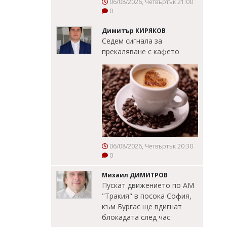
06/08/2026, Четвъртък 21:00
0
Димитър КИРЯКОВ
Седем сигнала за
прекаляване с кафето
06/08/2026, Четвъртък 20:30
0
Михаил ДИМИТРОВ
Пускат движението по АМ
"Тракия" в посока София,
към Бургас ще вдигнат
блокадата след час