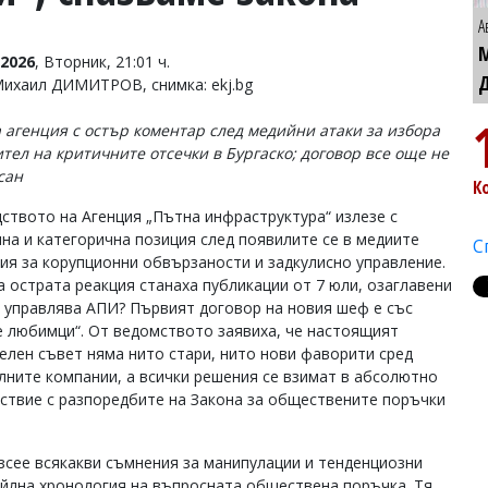
А
2026
, Вторник, 21:01 ч.
Михаил ДИМИТРОВ, снимка: ekj.bg
 агенция с остър коментар след медийни атаки за избора
ител на критичните отсечки в Бургаско; договор все още не
сан
К
ството на Агенция „Пътна инфраструктура“ излезе с
на и категорична позиция след появилите се в медиите
С
ия за корупционни обвързаности и задкулисно управление.
а острата реакция станаха публикации от 7 юли, озаглавени
и управлява АПИ? Първият договор на новия шеф е със
е любимци“. От ведомството заявиха, че настоящият
елен съвет няма нито стари, нито нови фаворити сред
лните компании, а всички решения се взимат в абсолютно
ствие с разпоредбите на Закона за обществените поръчки
азсее всякакви съмнения за манипулации и тенденциозни
айлна хронология на въпросната обществена поръчка. Тя