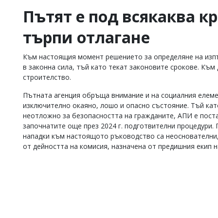
Пътят е под всякаква к
търпи отлагане
Към настоящия момент решението за определяне на изпъ
в законна сила, тъй като текат законовите срокове. Към
строителство.
Пътната агенция обръща внимание и на социалния елемент
изключително окаяно, лошо и опасно състояние. Тъй ка
неотложно за безопасността на гражданите, АПИ е поста
започнатите още през 2024 г. подготвителни процедури. 
нападки към настоящото ръководство са неоснователни, 
от дейността на комисия, назначена от предишния екип н