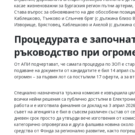
касае жизненоважни за Бургаския регион пътни артерии,
Коментарите
Става въпрос за обновяването на две обособени позиции:
под
статиите
Каблешково, Тънково и Слънчев бряг (с дължина близо 8 
се
Изворище, Брястовец, Каблешково и Ахелой (с дължина ок
въвеждат
от
Процедурата е започнат
читателите
и
ръководство при огром
редакцията
не
носи
От АПИ подчертават, че самата процедура по ЗОП е старт
отговорност
подаване на документи от кандидатите е бил 14 април с
за
огромен – за първия лот са постъпили 17 оферти, а за 
тях!
Ако
откриете
Специално назначената тръжна комисия е извършила цял
обиден
за
всички нейни решения са публично достъпни в Електронн
вас
работа и е изготвила финалния си доклад на 3 април 202
коментар,
съвет на агенцията е бил в съвсем различен състав от с
моля
дневен срок просто да утвърди вече изготвения от коми
сигнализирайте
категорично опровергаха и друга фалшива новина около 
ни!
средства от Фонда за регионално развитие, както погреш