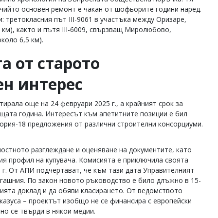
 чийто основен ремонт е чакан от шофьорите години наред.
 третокласния път III-9061 в участъка между Оризаре,
км), както и пътя III-6009, свързващ Миролюбово,
оло 6,5 км).
а от старото
ен интерес
ирала още на 24 февруари 2025 г., а крайният срок за
ъщата година. Интересът към апетитните позиции е бил
втория-18 предложения от различни строителни консорциуми.
остното разглеждане и оценяване на документите, като
ия профил на купувача. Комисията е приключила своята
6 г. От АПИ подчертават, че към тази дата Управителният
егашния. По закон новото ръководство е било длъжно в 15-
сията доклад и да обяви класирането. От ведомството
казуса – проектът изобщо не се финансира с европейски
но се твърди в някои медии.