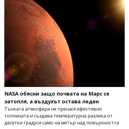
NASA обясни защо почвата на Марс се
затопля, а въздухът остава леден
Тънката атмосфера не пренася ефективно
топлината и създава температурна разлика от
десетки градуси само на метър над повърхността