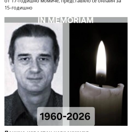
от 17-годишно момиче, представяло се онлайн за
15-годишно