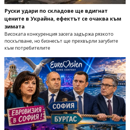
Руски удари по складове ще вдигнат
цените в Украйна, ефектът се очаква към
зимата
Високата конкуренция засега задържа рязкото
поскъпване, но бизнесът ще прехвърли загубите
към потребителите