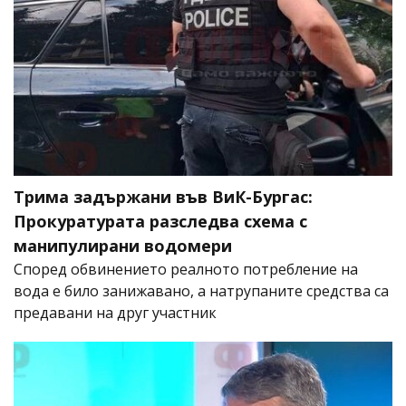
Трима задържани във ВиК-Бургас:
Прокуратурата разследва схема с
манипулирани водомери
Според обвинението реалното потребление на
вода е било занижавано, а натрупаните средства са
предавани на друг участник