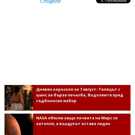
Сподели
Дневен хороскоп за 7 август: Телецът с
шанс за бърза печалба, Водолеите пред
съдбоносен избор
NASA обясни защо почвата на Марс се
затопля, а въздухът остава леден