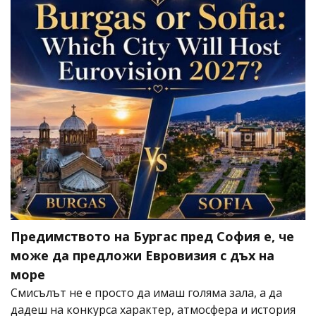
Предимството на Бургас пред София е, че
може да предложи Евровизия с дъх на
море
Смисълът не е просто да имаш голяма зала, а да
дадеш на конкурса характер, атмосфера и история