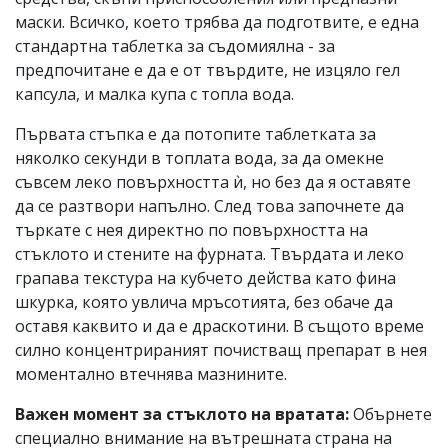
маски. Всичко, което трябва да подготвите, е една
стандартна таблетка за съдомиялна - за
предпочитане е да е от твърдите, не изцяло гел
капсула, и малка купа с топла вода.
Първата стъпка е да потопите таблетката за
няколко секунди в топлата вода, за да омекне
съвсем леко повърхността ѝ, но без да я оставяте
да се разтвори напълно. След това започнете да
търкате с нея директно по повърхността на
стъклото и стените на фурната. Твърдата и леко
грапава текстура на кубчето действа като фина
шкурка, която увлича мръсотията, без обаче да
оставя каквито и да е драскотини. В същото време
силно концентрираният почистващ препарат в нея
моментално втечнява мазнините.
Важен момент за стъклото на вратата:
Обърнете
специално внимание на вътрешната страна на