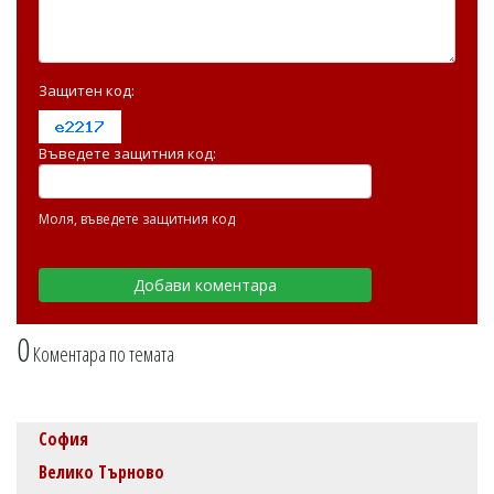
Защитен код:
Въведете защитния код:
Моля, въведете защитния код
0
Коментара по темата
София
Велико Търново