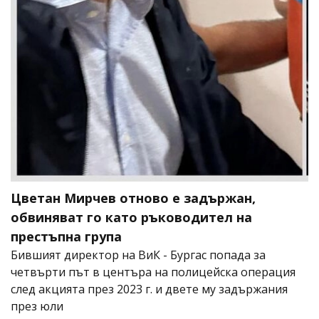
Цветан Мирчев отново е задържан,
обвиняват го като ръководител на
престъпна група
Бившият директор на ВиК - Бургас попада за
четвърти път в центъра на полицейска операция
след акцията през 2023 г. и двете му задържания
през юли