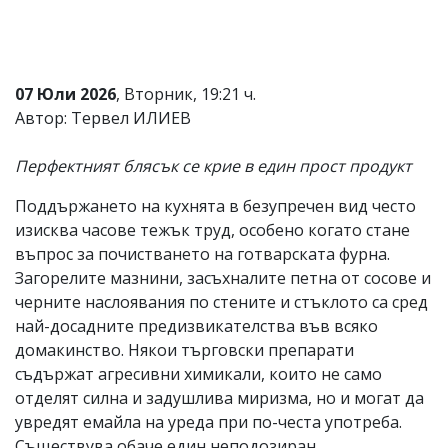
Коментарите
под
статиите
се
07 Юли 2026
, Вторник, 19:21 ч.
въвеждат
от
Автор: Тервел ИЛИЕВ
читателите
и
Перфектният блясък се крие в един прост продукт
редакцията
не
носи
Поддържането на кухнята в безупречен вид често
отговорност
изисква часове тежък труд, особено когато стане
за
въпрос за почистването на готварската фурна.
тях!
Ако
Загорелите мазнини, засъхналите петна от сосове и
откриете
черните наслоявания по стените и стъклото са сред
обиден
най-досадните предизвикателства във всяко
за
вас
домакинство. Някои търговски препарати
коментар,
съдържат агресивни химикали, които не само
моля
отделят силна и задушлива миризма, но и могат да
сигнализирайте
ни!
увредят емайла на уреда при по-честа употреба.
Съществува обаче един неподозиран,