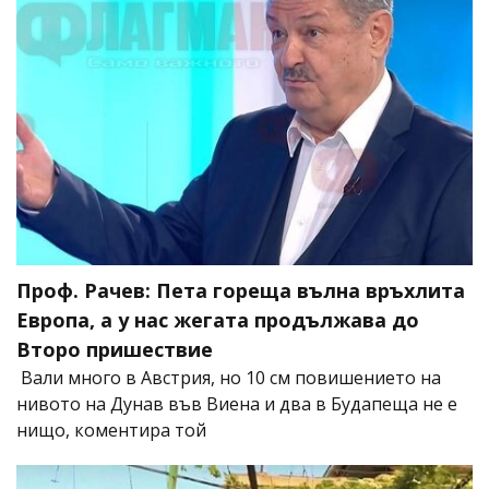
Проф. Рачев: Пета гореща вълна връхлита
Европа, а у нас жегата продължава до
Второ пришествие
Вали много в Австрия, но 10 см повишението на
нивото на Дунав във Виена и два в Будапеща не е
нищо, коментира той