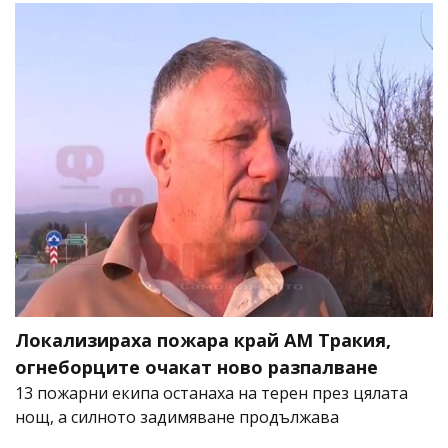
Локализираха пожара край АМ Тракия,
огнеборците очакат ново разпалване
13 пожарни екипа останаха на терен през цялата
нощ, а силното задимяване продължава