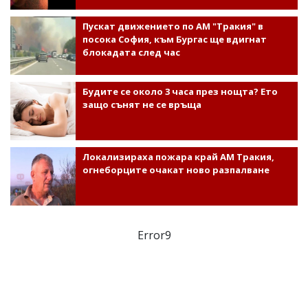
Пускат движението по АМ "Тракия" в
посока София, към Бургас ще вдигнат
блокадата след час
Будите се около 3 часа през нощта? Ето
защо сънят не се връща
Локализираха пожара край АМ Тракия,
огнеборците очакат ново разпалване
Error9