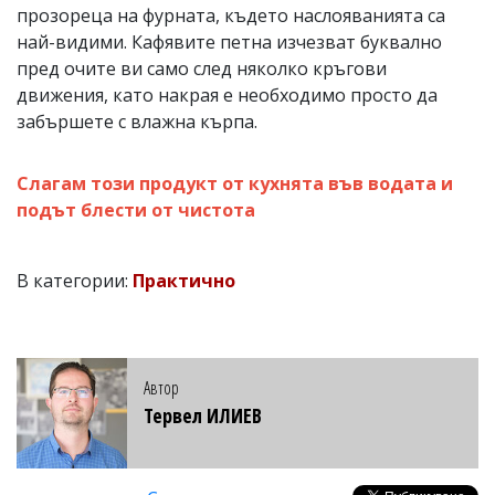
прозореца на фурната, където наслояванията са
най-видими. Кафявите петна изчезват буквално
пред очите ви само след няколко кръгови
движения, като накрая е необходимо просто да
забършете с влажна кърпа.
Слагам този продукт от кухнята във водата и
подът блести от чистота
В категории:
Практично
Автор
Тервел ИЛИЕВ