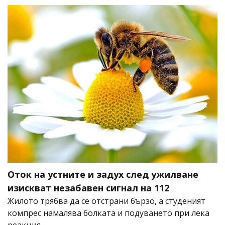
Оток на устните и задух след ужилване
изискват незабавен сигнал на 112
Жилото трябва да се отстрани бързо, а студеният
компрес намалява болката и подуването при лека
реакция