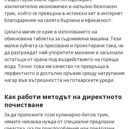
изключително икономичен и напълно безопасен
трик, който се превърна в истински хит в интернет
благодарение на своята бързина и ефикасност.
Цялата магия се крие в използването на
обикновена таблетка за съдомиялна машина. Тези
малки кубчета са пресовани и проектирани така, че
да разграждат най-упоритите мазнини и засъхнали
остатъци от храна под въздействието на гореща
вода. Точно това им качество ги превръща в
перфектното и достъпно оръжие срещу натрупания
нагар във вътрешността на готварските уреди.
Как работи методът на директното
почистване
За да приложите този кулинарно-битов трик,
нямате никаква нужда от специални предпазни
средства, скъпи приспособления или предпазни