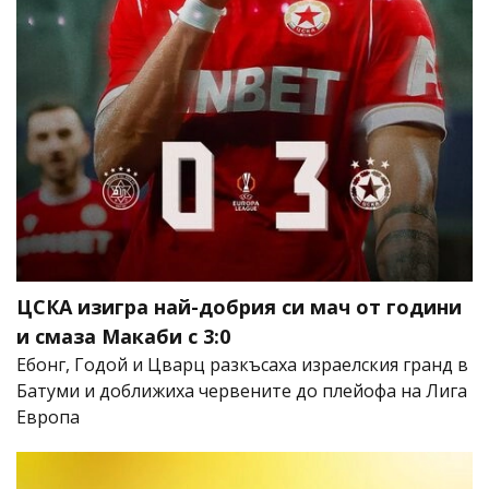
ЦСКА изигра най-добрия си мач от години
и смаза Макаби с 3:0
Ебонг, Годой и Цварц разкъсаха израелския гранд в
Батуми и доближиха червените до плейофа на Лига
Европа