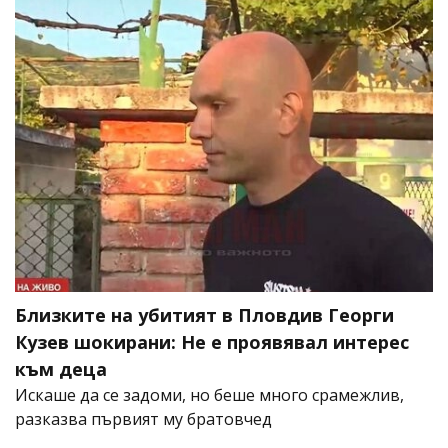
Близките на убитият в Пловдив Георги
Кузев шокирани: Не е проявявал интерес
към деца
Искаше да се задоми, но беше много срамежлив,
разказва първият му братовчед