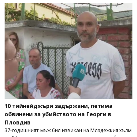
10 тийнейджъри задържани, петима
обвинени за убийството на Георги в
Пловдив
37-годишният мъж бил извикан на Младежкия хълм