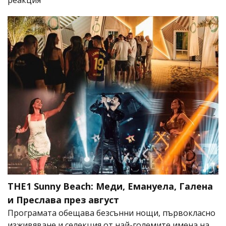
THE1 Sunny Beach: Меди, Емануела, Галена
и Преслава през август
Програмата обещава безсънни нощи, първокласно
изживяване и селекция от най-големите имена на