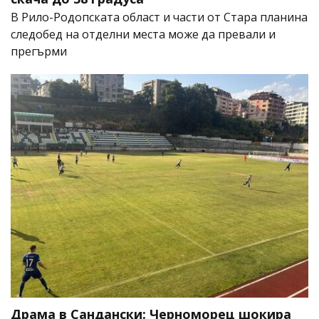
В Рило-Родопската област и части от Стара планина
следобед на отделни места може да превали и
прегърми
Драма в Сандански: Черноморец шокира