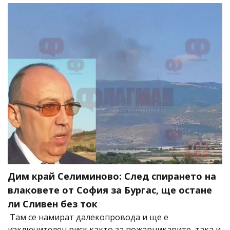
Дим край Селиминово: След спирането на
влаковете от София за Бургас, ще остане
ли Сливен без ток
Там се намират далекопровода и ще е
изключителен риск както за пожарникарите, така и