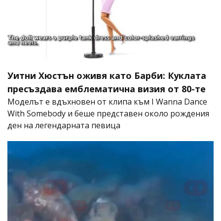
Уитни Хюстън оживя като Барби: Куклата
пресъздава емблематична визия от 80-те
Моделът е вдъхновен от клипа към I Wanna Dance
With Somebody и беше представен около рождения
ден на легендарната певица