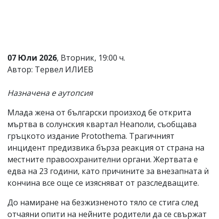
Коментарите
под
статиите
се
въвеждат
от
07 Юли 2026
, Вторник, 19:00 ч.
читателите
Автор: Тервел ИЛИЕВ
и
редакцията
не
Назначена е аутопсия
носи
отговорност
Млада жена от български произход бе открита
за
мъртва в солунския квартал Неаполи, съобщава
тях!
Ако
гръцкото издание Protothema. Трагичният
откриете
инцидент предизвика бърза реакция от страна на
обиден
местните правоохранителни органи. Жертвата е
за
вас
едва на 23 години, като причините за внезапната ѝ
коментар,
кончина все още се изясняват от разследващите.
моля
сигнализирайте
До намиране на безжизненото тяло се стига след
ни!
отчаяни опити на нейните родители да се свържат