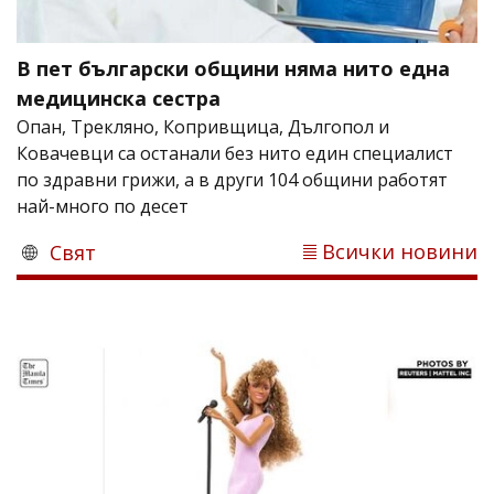
В пет български общини няма нито една
медицинска сестра
Опан, Трекляно, Копривщица, Дългопол и
Ковачевци са останали без нито един специалист
по здравни грижи, а в други 104 общини работят
най-много по десет
Всички новини
Свят