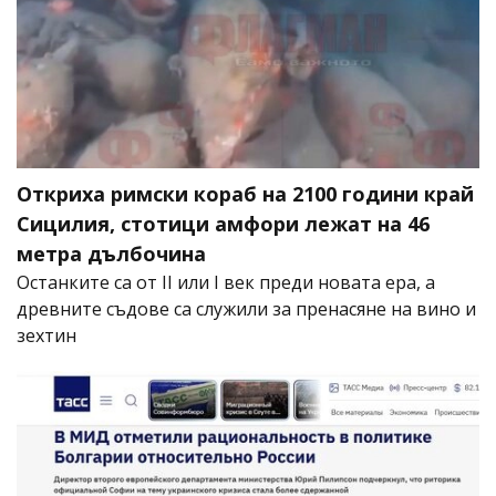
Откриха римски кораб на 2100 години край
Сицилия, стотици амфори лежат на 46
метра дълбочина
Останките са от II или I век преди новата ера, а
древните съдове са служили за пренасяне на вино и
зехтин