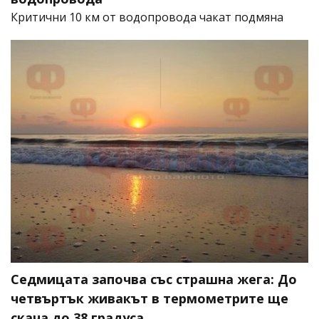
Критични 10 км от водопровода чакат подмяна
Седмицата започва със страшна жега: До
четвъртък живакът в термометрите ще
скача до 38 градуса