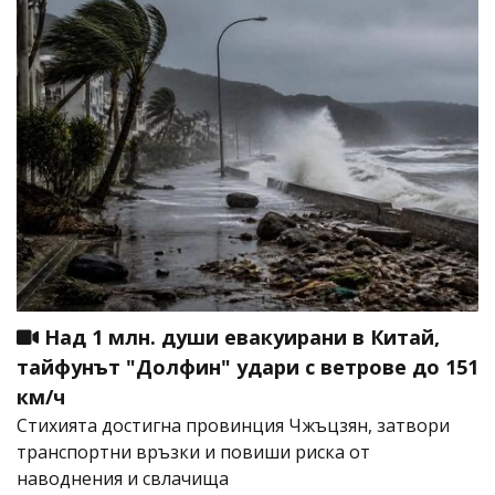
Над 1 млн. души евакуирани в Китай,
тайфунът "Долфин" удари с ветрове до 151
км/ч
Стихията достигна провинция Чжъцзян, затвори
транспортни връзки и повиши риска от
наводнения и свлачища