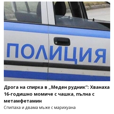
Дрога на спирка в „Меден рудник“: Хванаха
16-годишно момиче с чашка, пълна с
метамфетамин
Спипаха и двама мъже с марихуана