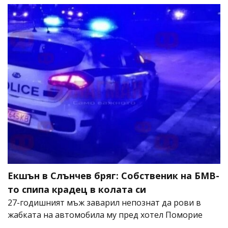
Екшън в Слънчев бряг: Собственик на БМВ-
то спипа крадец в колата си
27-годишният мъж заварил непознат да рови в
жабката на автомобила му пред хотел Поморие