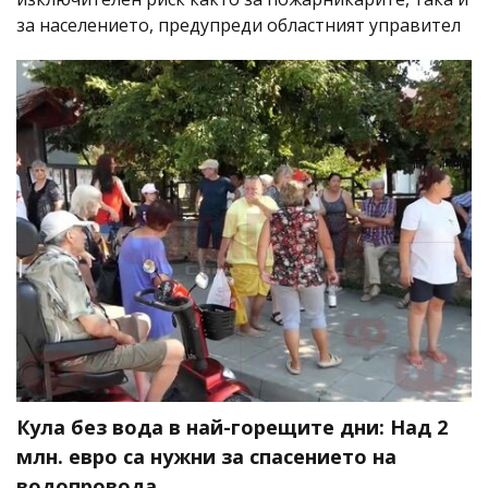
за населението, предупреди областният управител
Кула без вода в най-горещите дни: Над 2
млн. евро са нужни за спасението на
водопровода