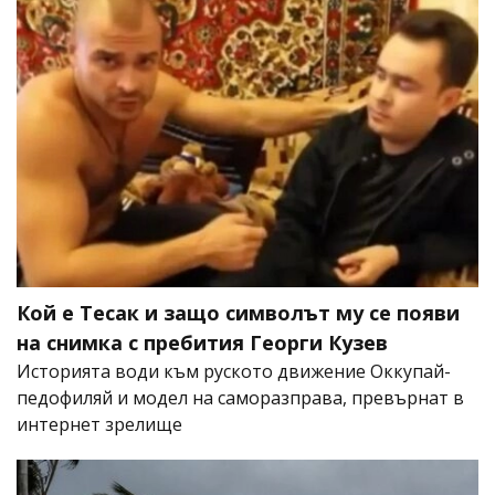
Кой е Тесак и защо символът му се появи
на снимка с пребития Георги Кузев
Историята води към руското движение Оккупай-
педофиляй и модел на саморазправа, превърнат в
интернет зрелище