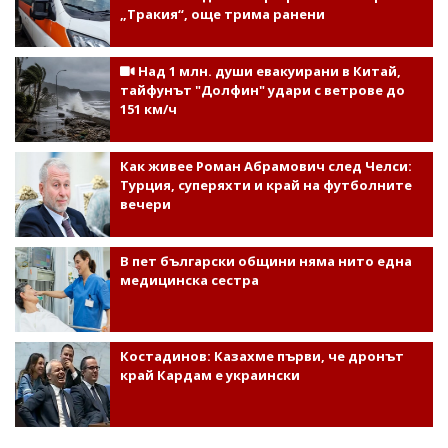
„Тракия“, още трима ранени
Над 1 млн. души евакуирани в Китай,
тайфунът "Долфин" удари с ветрове до
151 км/ч
Как живее Роман Абрамович след Челси:
Турция, суперяхти и край на футболните
вечери
В пет български общини няма нито една
медицинска сестра
Костадинов: Казахме първи, че дронът
край Кардам е украински