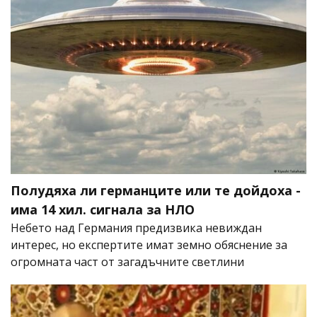
Полудяха ли германците или те дойдоха -
има 14 хил. сигнала за НЛО
Небето над Германия предизвика невиждан
интерес, но експертите имат земно обяснение за
огромната част от загадъчните светлини