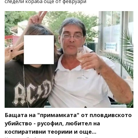
следели кораба още от февруари
Бащата на "примамката" от пловдивското
убийство - русофил, любител на
коспиративни теориии и още...