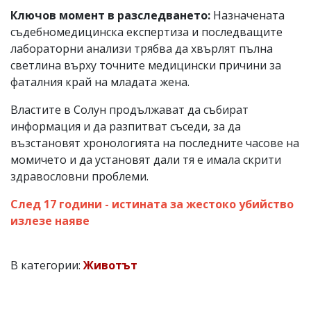
Ключов момент в разследването:
Назначената
съдебномедицинска експертиза и последващите
лабораторни анализи трябва да хвърлят пълна
светлина върху точните медицински причини за
фаталния край на младата жена.
Властите в Солун продължават да събират
информация и да разпитват съседи, за да
възстановят хронологията на последните часове на
момичето и да установят дали тя е имала скрити
здравословни проблеми.
След 17 години - истината за жестоко убийство
излезе наяве
В категории:
Животът