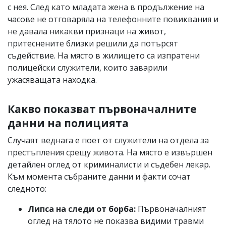
с нея. След като младата жена в продължение на
часове не отговаряла на телефонните повиквания и
не давала никакви признаци на живот,
притеснените близки решили да потърсят
съдействие. На място в жилището са изпратени
полицейски служители, които заварили
ужасяващата находка.
Какво показват първоначалните
данни на полицията
Случаят веднага е поет от служители на отдела за
престъпления срещу живота. На място е извършен
детайлен оглед от криминалисти и съдебен лекар.
Към момента събраните данни и факти сочат
следното:
Липса на следи от борба:
Първоначалният
оглед на тялото не показва видими травми