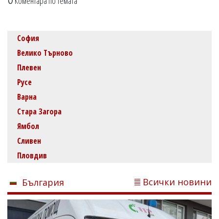
Коментара по темата
София
Велико Търново
Плевен
Русе
Варна
Стара Загора
Ямбол
Сливен
Пловдив
Всички новини
България