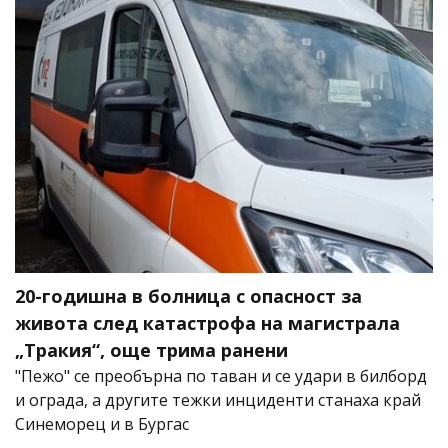
20-годишна в болница с опасност за
живота след катастрофа на магистрала
„Тракия“, още трима ранени
"Пежо" се преобърна по таван и се удари в билборд
и ограда, а другите тежки инциденти станаха край
Синеморец и в Бургас