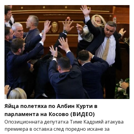
Яйца полетяха по Албин Курти в
парламента на Косово (ВИДЕО)
Опозиционната депутатка Тиме Кадрияй атакува
премиера в оставка след поредно искане за