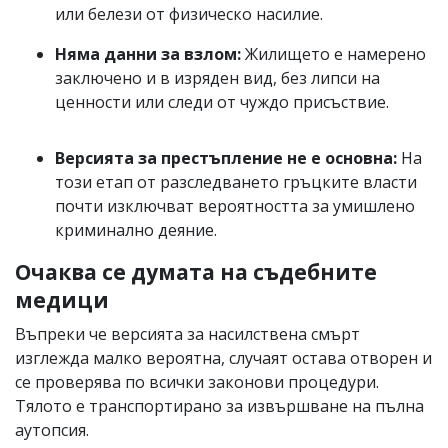
или белези от физическо насилие.
Няма данни за взлом:
Жилището е намерено
заключено и в изряден вид, без липси на
ценности или следи от чуждо присъствие.
Версията за престъпление не е основна:
На
този етап от разследването гръцките власти
почти изключват вероятността за умишлено
криминално деяние.
Очаква се думата на съдебните
медици
Въпреки че версията за насилствена смърт
изглежда малко вероятна, случаят остава отворен и
се проверява по всички законови процедури.
Тялото е транспортирано за извършване на пълна
аутопсия.